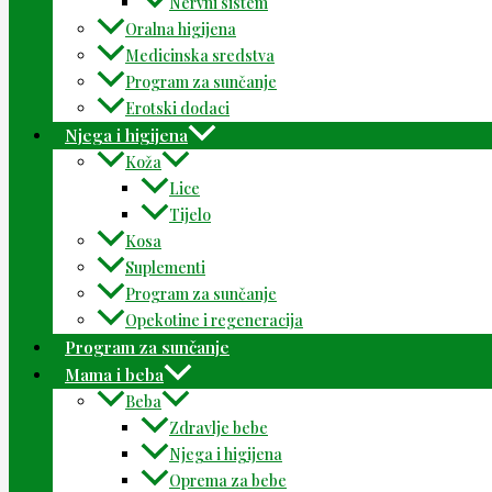
Nervni sistem
Oralna higijena
Medicinska sredstva
Program za sunčanje
Erotski dodaci
Njega i higijena
Koža
Lice
Tijelo
Kosa
Suplementi
Program za sunčanje
Opekotine i regeneracija
Program za sunčanje
Mama i beba
Beba
Zdravlje bebe
Njega i higijena
Oprema za bebe