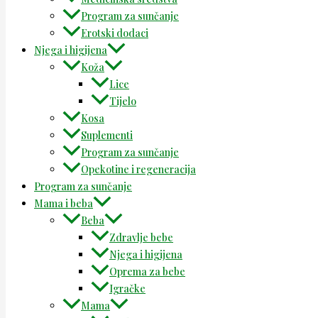
Program za sunčanje
Erotski dodaci
Njega i higijena
Koža
Lice
Tijelo
Kosa
Suplementi
Program za sunčanje
Opekotine i regeneracija
Program za sunčanje
Mama i beba
Beba
Zdravlje bebe
Njega i higijena
Oprema za bebe
Igračke
Mama