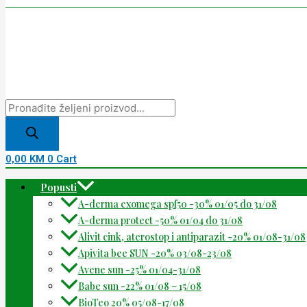
0,00
KM
0
Cart
Popusti
A-derma exomega spf50 -30% 01/05 do 31/08
A-derma protect -50% 01/04 do 31/08
Alivit cink, aterostop i antiparazit -20% 01/08-31/08
Apivita bee SUN -20% 03/08-23/08
Avene sun -25% 01/04-31/08
Babe sun -22% 01/08 – 15/08
BioTeo 20% 05/08-17/08