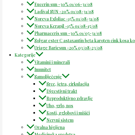
Eucerin sun -30% 01/06-31/08
Ladival SUN -20% 01/08-31/08
Noreva Exfoliac -15% 01/08-31/08
Noreva Kerapil -15% 01/08-15/08
Pharmaceris sun -30% 01/05-31/08
Solgar ester C astaxantin beta karoten cink kosa k
Uriage Bariesun -20% 03/08-23/08
Kategorije
Vitamini i minerali
Imunitet
Samoliječenje
Srce, jetra, cirkulacija
Digestivni trakt
Reproduktivno zdravlje
Uho, grlo, nos
Kosti, zglobovi i mišići
Nervni sistem
Oralna higijena
Medicinska sredstva