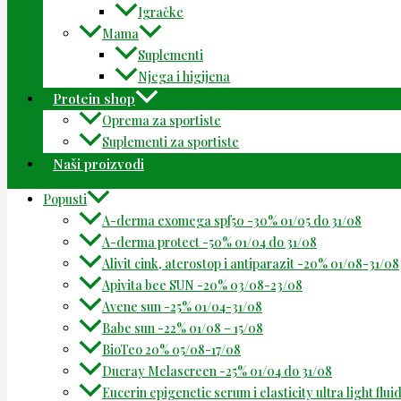
Igračke
Mama
Suplementi
Njega i higijena
Protein shop
Oprema za sportiste
Suplementi za sportiste
Naši proizvodi
Popusti
A-derma exomega spf50 -30% 01/05 do 31/08
A-derma protect -50% 01/04 do 31/08
Alivit cink, aterostop i antiparazit -20% 01/08-31/08
Apivita bee SUN -20% 03/08-23/08
Avene sun -25% 01/04-31/08
Babe sun -22% 01/08 – 15/08
BioTeo 20% 05/08-17/08
Ducray Melascreen -25% 01/04 do 31/08
Eucerin epigenetic serum i elasticity ultra light flu