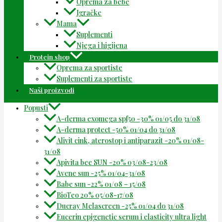
Oprema za bebe
Igračke
Mama
Suplementi
Njega i higijena
Protein shop
Oprema za sportiste
Suplementi za sportiste
Naši proizvodi
Popusti
A-derma exomega spf50 -30% 01/05 do 31/08
A-derma protect -50% 01/04 do 31/08
Alivit cink, aterostop i antiparazit -20% 01/08-
31/08
Apivita bee SUN -20% 03/08-23/08
Avene sun -25% 01/04-31/08
Babe sun -22% 01/08 – 15/08
BioTeo 20% 05/08-17/08
Ducray Melascreen -25% 01/04 do 31/08
Eucerin epigenetic serum i elasticity ultra light