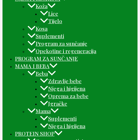
Koža
Lice
Tijelo
Kosa
Suplementi
Program za sunčanje
Opekotine i regeneracija
PROGRAM ZA SUNČANJE
MAMA I BEBA
Beba
Zdravlje bebe
Njega i higijena
Oprema za bebe
Igračke
Mama
Suplementi
Njega i higijena
PROTEIN SHOP