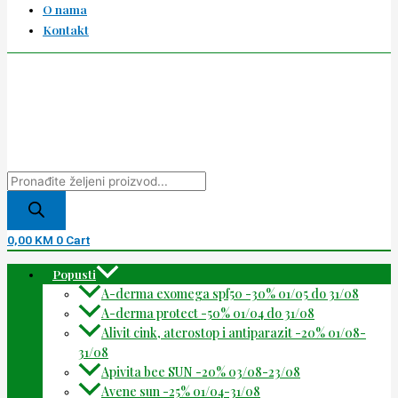
O nama
Kontakt
0,00
KM
0
Cart
Popusti
A-derma exomega spf50 -30% 01/05 do 31/08
A-derma protect -50% 01/04 do 31/08
Alivit cink, aterostop i antiparazit -20% 01/08-
31/08
Apivita bee SUN -20% 03/08-23/08
Avene sun -25% 01/04-31/08