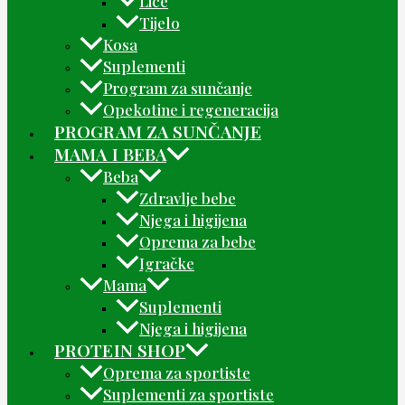
Lice
Tijelo
Kosa
Suplementi
Program za sunčanje
Opekotine i regeneracija
PROGRAM ZA SUNČANJE
MAMA I BEBA
Beba
Zdravlje bebe
Njega i higijena
Oprema za bebe
Igračke
Mama
Suplementi
Njega i higijena
PROTEIN SHOP
Oprema za sportiste
Suplementi za sportiste