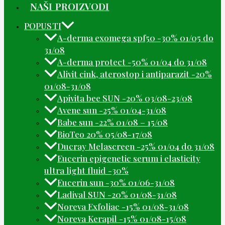
NAŠI PROIZVODI
POPUSTI
A-derma exomega spf50 -30% 01/05 do
31/08
A-derma protect -50% 01/04 do 31/08
Alivit cink, aterostop i antiparazit -20%
01/08-31/08
Apivita bee SUN -20% 03/08-23/08
Avene sun -25% 01/04-31/08
Babe sun -22% 01/08 – 15/08
BioTeo 20% 05/08-17/08
Ducray Melascreen -25% 01/04 do 31/08
Eucerin epigenetic serum i elasticity
ultra light fluid -30%
Eucerin sun -30% 01/06-31/08
Ladival SUN -20% 01/08-31/08
Noreva Exfoliac -15% 01/08-31/08
Noreva Kerapil -15% 01/08-15/08