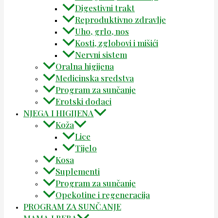
Digestivni trakt
Reproduktivno zdravlje
Uho, grlo, nos
Kosti, zglobovi i mišići
Nervni sistem
Oralna higijena
Medicinska sredstva
Program za sunčanje
Erotski dodaci
NJEGA I HIGIJENA
Koža
Lice
Tijelo
Kosa
Suplementi
Program za sunčanje
Opekotine i regeneracija
PROGRAM ZA SUNČANJE
MAMA I BEBA