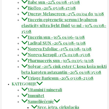
Babe sun -22% 01/08 -15/08
BioTeo -20% 05/08-17/08
Ducray Melascreen -25% 01/04 do 31/08
Eucerin epigenetic serum i hyaluron
elasticity ultra light fluid 50 ml -30% 01/08-
15/08
Eucerin sun -30% 01/06-31/08
Ladival SUN -20% 01/08-31/08
Noreva Exfoliac -15% 01/08-31/08
Noreva Kerapil -15% 01/08-15/08
Pharmaceris sun -30% 01/05-31/08
Solgar -20% cink ester C kosa koža nokti
beta karoten astaxantin -20% 01/08/15/08
Uriage Bariesun -20% 03/08-23/08
KATEGORIJE
Vitamini i minerali
Imunitet
Samoliječenje
Srce, jetra, cirkulacija