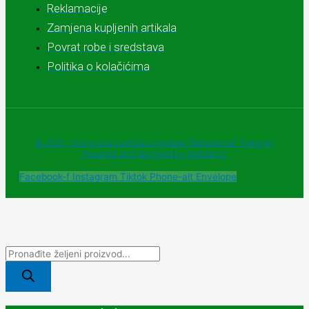
Reklamacije
Zamjena kupljenih artikala
Povrat robe i sredstava
Politika o kolačićima
© 2025 - Sva prava zadržava Apoteke "Belladonna" Trebinje |
Powered and designed by Webherzz
Facebook-f
Instagram
Tiktok
Phone-alt
Envelope