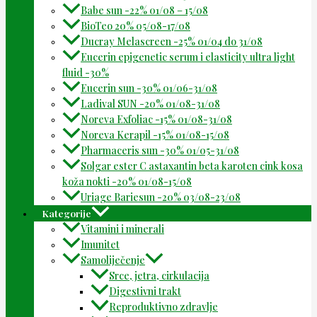
Babe sun -22% 01/08 – 15/08
BioTeo 20% 05/08-17/08
Ducray Melascreen -25% 01/04 do 31/08
Eucerin epigenetic serum i elasticity ultra light
fluid -30%
Eucerin sun -30% 01/06-31/08
Ladival SUN -20% 01/08-31/08
Noreva Exfoliac -15% 01/08-31/08
Noreva Kerapil -15% 01/08-15/08
Pharmaceris sun -30% 01/05-31/08
Solgar ester C astaxantin beta karoten cink kosa
koža nokti -20% 01/08-15/08
Uriage Bariesun -20% 03/08-23/08
Kategorije
Vitamini i minerali
Imunitet
Samoliječenje
Srce, jetra, cirkulacija
Digestivni trakt
Reproduktivno zdravlje