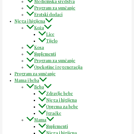
Medicinska sredstva
Program za sunčanje
Erotski dodaci
Njega i higijena
Koža
Lice
Tijelo
Kosa
Suplementi
Program za sunčanje
Opekotine i regeneracija
Program za sunčanje
Mama i beba
Beba
Zdravlje bebe
Njega i higijena
Oprema za bebe
Igračke
Mama
Suplementi
Njega i higijena