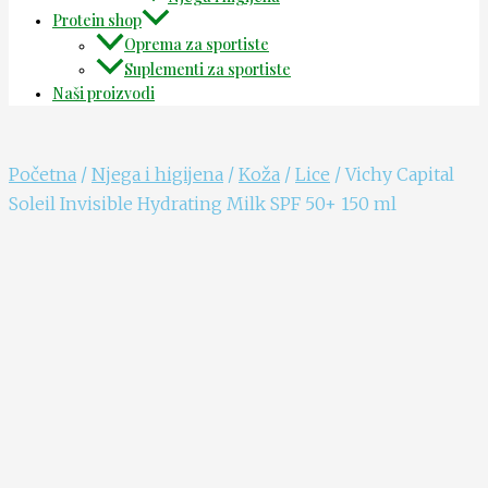
Protein shop
Oprema za sportiste
Suplementi za sportiste
Naši proizvodi
Početna
/
Njega i higijena
/
Koža
/
Lice
/ Vichy Capital
Soleil Invisible Hydrating Milk SPF 50+ 150 ml