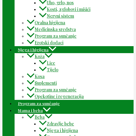
Uho, grlo, nos
Kosti, zglobovi i mišići
Nervni sistem
Oralna higijena
Medicinska sredstva
Program za sunčanje
Erotski dodaci
Njega i higijena
Koža
Lice
Tijelo
Kosa
Suplementi
Program za sunčanje
Opekotine i regeneracija
Program za sunčanje
Mama i beba
Beba
Zdravlje bebe
Njega i higijena