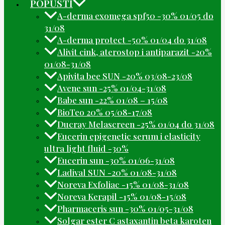
POPUSTI
A-derma exomega spf50 -30% 01/05 do
31/08
A-derma protect -50% 01/04 do 31/08
Alivit cink, aterostop i antiparazit -20%
01/08-31/08
Apivita bee SUN -20% 03/08-23/08
Avene sun -25% 01/04-31/08
Babe sun -22% 01/08 – 15/08
BioTeo 20% 05/08-17/08
Ducray Melascreen -25% 01/04 do 31/08
Eucerin epigenetic serum i elasticity
ultra light fluid -30%
Eucerin sun -30% 01/06-31/08
Ladival SUN -20% 01/08-31/08
Noreva Exfoliac -15% 01/08-31/08
Noreva Kerapil -15% 01/08-15/08
Pharmaceris sun -30% 01/05-31/08
Solgar ester C astaxantin beta karoten