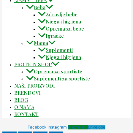
Beba
Zdravlje bebe
Njega i higijena
Oprema za bebe
Igračke
Mama
Suplementi
Njega i higijena
PROTEIN SHOP
Oprema za sportiste
Suplementi za sportiste
NAŠI PROIZVODI
BRENDOVI
BLOG
O NAMA
KONTAKT
Facebook
Instagram
Phone-alt
Envelope