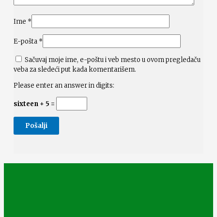
Ime
*
E-pošta
*
Sačuvaj moje ime, e-poštu i veb mesto u ovom pregledaču
veba za sledeći put kada komentarišem.
Please enter an answer in digits:
sixteen + 5 =