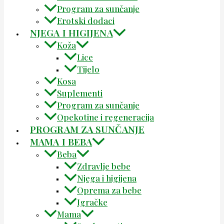
Program za sunčanje
Erotski dodaci
NJEGA I HIGIJENA
Koža
Lice
Tijelo
Kosa
Suplementi
Program za sunčanje
Opekotine i regeneracija
PROGRAM ZA SUNČANJE
MAMA I BEBA
Beba
Zdravlje bebe
Njega i higijena
Oprema za bebe
Igračke
Mama