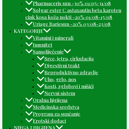
Pharmaceris sun -30% 01/05-31/08
Solgar ester C astaxantin beta karoten
cink kosa koža nokti -20% 01/08-15/08
Uriage Bariesun -20% 03/08-23/08
KATEGORIJE
Vitamini i minerali
Imunitet
Samoliječenje
Srce, jetra, cirkulacija
Digestivni trakt
Reproduktivno zdravlje
Uho, grlo, nos
Kosti, zglobovi i mišići
Nervni sistem
Oralna higijena
Medicinska sredstva
Program za sunčanje
Erotski dodaci
NJEGA I HIGIJENA