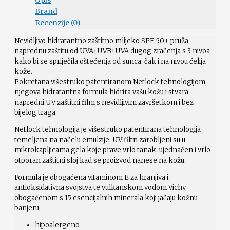
Opis
Brand
Recenzije (0)
Nevidljivo hidratantno zaštitno mlijeko SPF 50+ pruža
naprednu zaštitu od UVA+UVB+UVA dugog zračenja s 3 nivoa
kako bi se spriječila oštećenja od sunca, čak i na nivou ćelija
kože.
Pokretana višestruko patentiranom Netlock tehnologijom,
njegova hidratantna formula hidrira vašu kožu i stvara
napredni UV zaštitni film s nevidljivim završetkom i bez
bijelog traga.
Netlock tehnologija je višestruko patentirana tehnologija
temeljena na načelu emulzije: UV filtri zarobljeni su u
mikrokapljicama gela koje prave vrlo tanak, ujednačen i vrlo
otporan zaštitni sloj kad se proizvod nanese na kožu.
Formula je obogaćena vitaminom E za hranjiva i
antioksidativna svojstva te vulkanskom vodom Vichy,
obogaćenom s 15 esencijalnih minerala koji jačaju kožnu
barijeru.
hipoalergeno