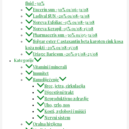
fluid -30%
Eucerin sun -30% 01/06-31/08
Ladival SUN -20% 01/08-31/08
Noreva Exfoliac -15% 01/08-31/08
Noreva Kerapil -15% 01/08-15/08
Pharmaceris sun -30% 01/05-31/08
Solgar ester C astaxantin beta karoten cink kosa
koža nokti -20% 01/08-15/08
Uriage Bariesun -20% 03/08-23/08
Kategorije
Vitamini i minerali
Imunitet
Samoliječenje
Srce, jetra, cirkulacija
Digestivni trakt
Reproduktivno zdravlje
Uho, grlo, nos
Kosti, zglobovi i mišići
Nervni sistem
Oralna higijena