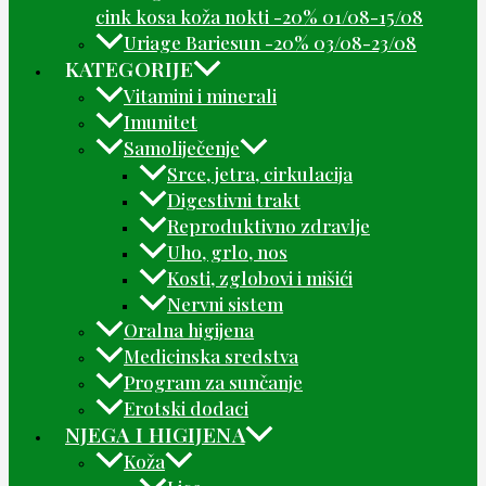
cink kosa koža nokti -20% 01/08-15/08
Uriage Bariesun -20% 03/08-23/08
KATEGORIJE
Vitamini i minerali
Imunitet
Samoliječenje
Srce, jetra, cirkulacija
Digestivni trakt
Reproduktivno zdravlje
Uho, grlo, nos
Kosti, zglobovi i mišići
Nervni sistem
Oralna higijena
Medicinska sredstva
Program za sunčanje
Erotski dodaci
NJEGA I HIGIJENA
Koža