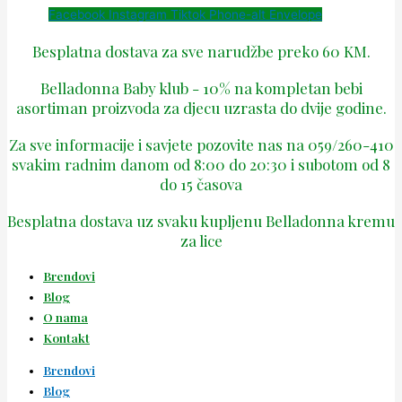
Facebook
Instagram
Tiktok
Phone-alt
Envelope
Besplatna dostava za sve narudžbe preko 60 KM.
Belladonna Baby klub - 10% na kompletan bebi
asortiman proizvoda za djecu uzrasta do dvije godine.
Za sve informacije i savjete pozovite nas na 059/260-410
svakim radnim danom od 8:00 do 20:30 i subotom od 8
do 15 časova
Besplatna dostava uz svaku kupljenu Belladonna kremu
za lice
Brendovi
Blog
O nama
Kontakt
Brendovi
Blog