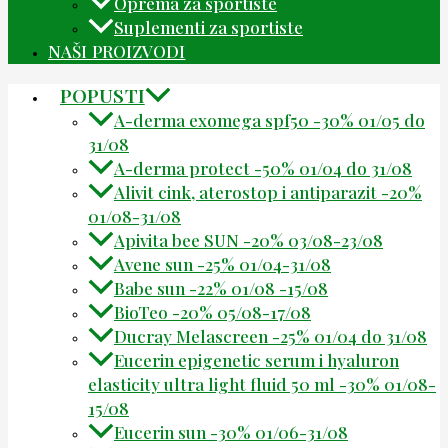
Oprema za sportiste
Suplementi za sportiste
NAŠI PROIZVODI
POPUSTI
A-derma exomega spf50 -30% 01/05 do
31/08
A-derma protect -50% 01/04 do 31/08
Alivit cink, aterostop i antiparazit -20%
01/08-31/08
Apivita bee SUN -20% 03/08-23/08
Avene sun -25% 01/04-31/08
Babe sun -22% 01/08 -15/08
BioTeo -20% 05/08-17/08
Ducray Melascreen -25% 01/04 do 31/08
Eucerin epigenetic serum i hyaluron
elasticity ultra light fluid 50 ml -30% 01/08-
15/08
Eucerin sun -30% 01/06-31/08