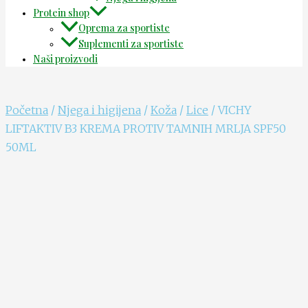
Protein shop
Oprema za sportiste
Suplementi za sportiste
Naši proizvodi
Početna
/
Njega i higijena
/
Koža
/
Lice
/ VICHY
LIFTAKTIV B3 KREMA PROTIV TAMNIH MRLJA SPF50
50ML