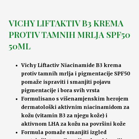
VICHY LIFTAKTIV B3 KREMA
PROTIV TAMNIH MRLJA SPF50
50ML
Vichy Liftactiv Niacinamide B3 krema
protiv tamnih mrlja i pigmentacije SPF50
pomaže ispraviti i smanjiti pojavu
pigmentacije i bora svih vrsta
Formulisano s višenamjenskim herojem
dermatološki aktivnim niacinamidom za
kožu (vitamin B3 za njegu kože) i
aktivnom LHA za kožu na površini kože
Formula pomaže smanjiti izgled