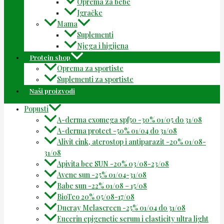
Oprema za bebe
Igračke
Mama
Suplementi
Njega i higijena
Protein shop
Oprema za sportiste
Suplementi za sportiste
Naši proizvodi
Popusti
A-derma exomega spf50 -30% 01/05 do 31/08
A-derma protect -50% 01/04 do 31/08
Alivit cink, aterostop i antiparazit -20% 01/08-
31/08
Apivita bee SUN -20% 03/08-23/08
Avene sun -25% 01/04-31/08
Babe sun -22% 01/08 – 15/08
BioTeo 20% 05/08-17/08
Ducray Melascreen -25% 01/04 do 31/08
Eucerin epigenetic serum i elasticity ultra light