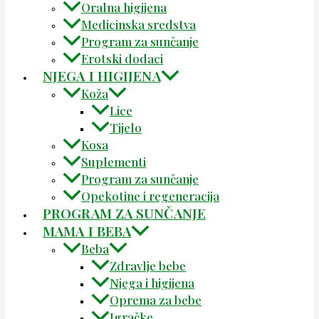
Oralna higijena
Medicinska sredstva
Program za sunčanje
Erotski dodaci
NJEGA I HIGIJENA
Koža
Lice
Tijelo
Kosa
Suplementi
Program za sunčanje
Opekotine i regeneracija
PROGRAM ZA SUNČANJE
MAMA I BEBA
Beba
Zdravlje bebe
Njega i higijena
Oprema za bebe
Igračke