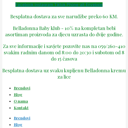
Facebook
Instagram
Tiktok
Phone-alt
Envelope
Besplatna dostava za sve narudžbe preko 60 KM.
Belladonna Baby klub - 10% na kompletan bebi
asortiman proizvoda za djecu uzrasta do dvije godine.
Za sve informacije i savjete pozovite nas na 059/260-410
svakim radnim danom od 8:00 do 20:30 i subotom od 8
do 15 časova
Besplatna dostava uz svaku kupljenu Belladonna kremu
za lice
Brendovi
Blog
O nama
Kontakt
Brendovi
Blog