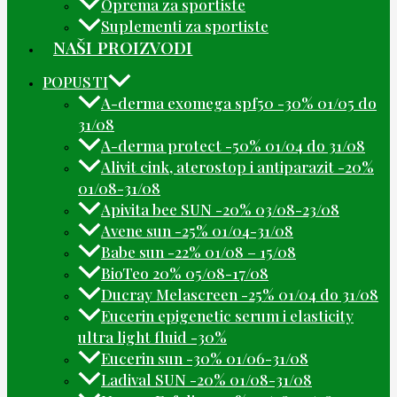
Oprema za sportiste
Suplementi za sportiste
NAŠI PROIZVODI
POPUSTI
A-derma exomega spf50 -30% 01/05 do
31/08
A-derma protect -50% 01/04 do 31/08
Alivit cink, aterostop i antiparazit -20%
01/08-31/08
Apivita bee SUN -20% 03/08-23/08
Avene sun -25% 01/04-31/08
Babe sun -22% 01/08 – 15/08
BioTeo 20% 05/08-17/08
Ducray Melascreen -25% 01/04 do 31/08
Eucerin epigenetic serum i elasticity
ultra light fluid -30%
Eucerin sun -30% 01/06-31/08
Ladival SUN -20% 01/08-31/08