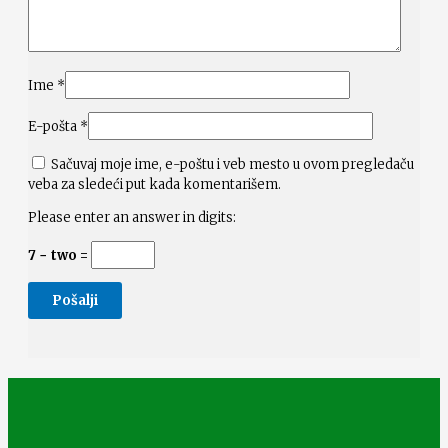
Ime
*
E-pošta
*
Sačuvaj moje ime, e-poštu i veb mesto u ovom pregledaču
veba za sledeći put kada komentarišem.
Please enter an answer in digits:
7 − two =