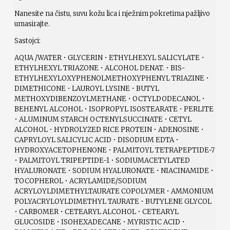
Nanesite na čistu, suvu kožu lica i nježnim pokretima pažljivo
umasirajte.
Sastojci:
AQUA /WATER • GLYCERIN • ETHYLHEXYL SALICYLATE •
ETHYLHEXYL TRIAZONE • ALCOHOL DENAT. • BIS-
ETHYLHEXYLOXYPHENOLMETHOXYPHENYL TRIAZINE •
DIMETHICONE • LAUROYL LYSINE • BUTYL
METHOXYDIBENZOYLMETHANE • OCTYLDODECANOL •
BEHENYL ALCOHOL • ISOPROPYL ISOSTEARATE • PERLITE
• ALUMINUM STARCH OCTENYLSUCCINATE • CETYL
ALCOHOL • HYDROLYZED RICE PROTEIN • ADENOSINE •
CAPRYLOYL SALICYLIC ACID • DISODIUM EDTA •
HYDROXYACETOPHENONE • PALMITOYL TETRAPEPTIDE-7
• PALMITOYL TRIPEPTIDE-1 • SODIUMACETYLATED
HYALURONATE • SODIUM HYALURONATE • NIACINAMIDE •
TOCOPHEROL • ACRYLAMIDE/SODIUM
ACRYLOYLDIMETHYLTAURATE COPOLYMER • AMMONIUM
POLYACRYLOYLDIMETHYL TAURATE • BUTYLENE GLYCOL
• CARBOMER • CETEARYL ALCOHOL • CETEARYL
GLUCOSIDE • ISOHEXADECANE • MYRISTIC ACID •