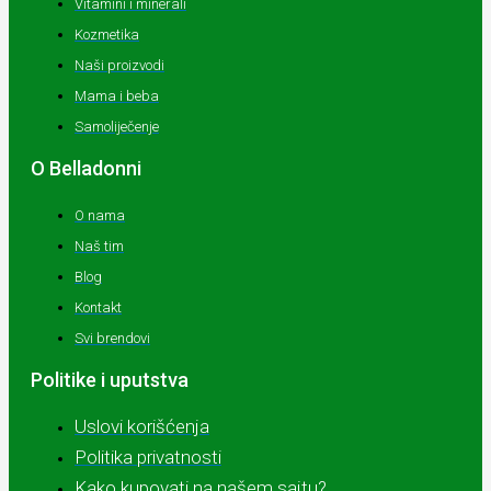
Vitamini i minerali
Kozmetika
Naši proizvodi
Mama i beba
Samoliječenje
O Belladonni
O nama
Naš tim
Blog
Kontakt
Svi brendovi
Politike i uputstva
Uslovi korišćenja
Politika privatnosti
Kako kupovati na našem sajtu?