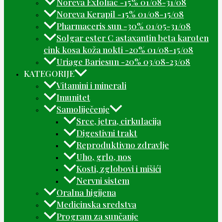
Noreva Exfoliac -15% 01/08-31/08
Noreva Kerapil -15% 01/08-15/08
Pharmaceris sun -30% 01/05-31/08
Solgar ester C astaxantin beta karoten
cink kosa koža nokti -20% 01/08-15/08
Uriage Bariesun -20% 03/08-23/08
KATEGORIJE
Vitamini i minerali
Imunitet
Samoliječenje
Srce, jetra, cirkulacija
Digestivni trakt
Reproduktivno zdravlje
Uho, grlo, nos
Kosti, zglobovi i mišići
Nervni sistem
Oralna higijena
Medicinska sredstva
Program za sunčanje