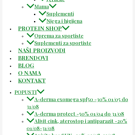
Mama
Suplementi
Njega i higijena
PROTEIN SHOP
Oprema za sportiste
Suplementi za sportiste
NAŠI PROIZVODI
BRENDOVI
BLOG
O NAMA
KONTAKT
POPUSTI
A-derma exomega spf50 -30% 01/05 do
31/08
A-derma protect -50% 01/04 do 31/08
Alivit cink, aterostop i antiparazit -20%
01/08-31/08