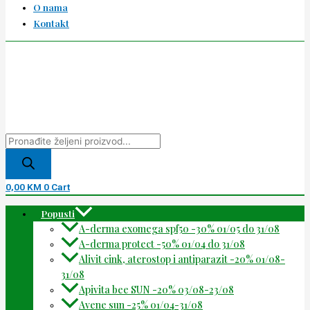
O nama
Kontakt
0,00
KM
0
Cart
Popusti
A-derma exomega spf50 -30% 01/05 do 31/08
A-derma protect -50% 01/04 do 31/08
Alivit cink, aterostop i antiparazit -20% 01/08-
31/08
Apivita bee SUN -20% 03/08-23/08
Avene sun -25% 01/04-31/08