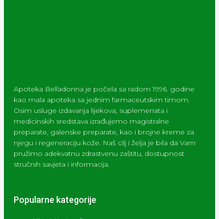
Apoteka Belladonna je počela sa radom 1996. godine
kao mala apoteka sa jednim farmaceutskim timom.
Osim usluge izdavanja lijekova, suplemenata i
medicinskih sredstava izrađujemo magistralne
preparate, galenske preparate, kao i brojne kreme za
njegu i regeneraciju kože. Naš cilj i želja je bila da Vam
pružimo adekvatnu zdrastvenu zaštitu, dostupnost
stručnih savjeta i informacija.
Popularne kategorije