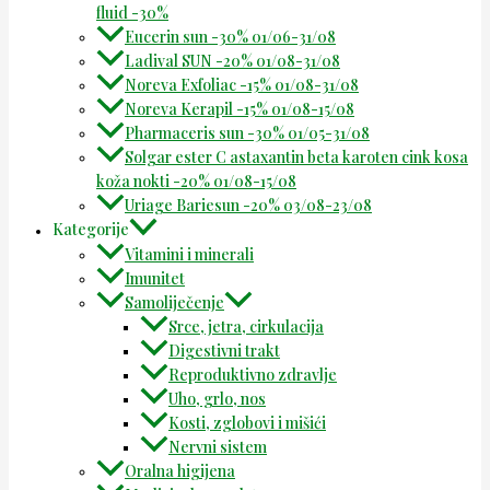
fluid -30%
Eucerin sun -30% 01/06-31/08
Ladival SUN -20% 01/08-31/08
Noreva Exfoliac -15% 01/08-31/08
Noreva Kerapil -15% 01/08-15/08
Pharmaceris sun -30% 01/05-31/08
Solgar ester C astaxantin beta karoten cink kosa
koža nokti -20% 01/08-15/08
Uriage Bariesun -20% 03/08-23/08
Kategorije
Vitamini i minerali
Imunitet
Samoliječenje
Srce, jetra, cirkulacija
Digestivni trakt
Reproduktivno zdravlje
Uho, grlo, nos
Kosti, zglobovi i mišići
Nervni sistem
Oralna higijena