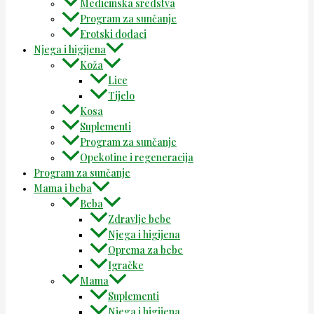
Medicinska sredstva
Program za sunčanje
Erotski dodaci
Njega i higijena
Koža
Lice
Tijelo
Kosa
Suplementi
Program za sunčanje
Opekotine i regeneracija
Program za sunčanje
Mama i beba
Beba
Zdravlje bebe
Njega i higijena
Oprema za bebe
Igračke
Mama
Suplementi
Njega i higijena