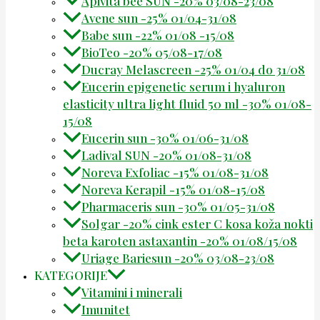
Apivita bee SUN -20% 03/08-23/08
Avene sun -25% 01/04-31/08
Babe sun -22% 01/08 -15/08
BioTeo -20% 05/08-17/08
Ducray Melascreen -25% 01/04 do 31/08
Eucerin epigenetic serum i hyaluron
elasticity ultra light fluid 50 ml -30% 01/08-
15/08
Eucerin sun -30% 01/06-31/08
Ladival SUN -20% 01/08-31/08
Noreva Exfoliac -15% 01/08-31/08
Noreva Kerapil -15% 01/08-15/08
Pharmaceris sun -30% 01/05-31/08
Solgar -20% cink ester C kosa koža nokti
beta karoten astaxantin -20% 01/08/15/08
Uriage Bariesun -20% 03/08-23/08
KATEGORIJE
Vitamini i minerali
Imunitet