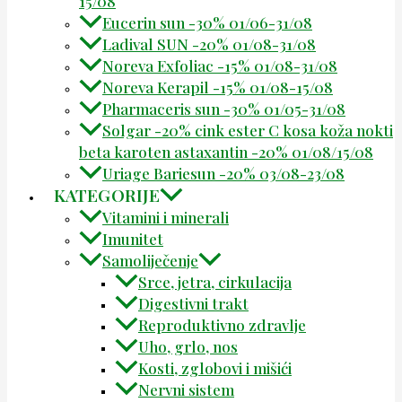
15/08
Eucerin sun -30% 01/06-31/08
Ladival SUN -20% 01/08-31/08
Noreva Exfoliac -15% 01/08-31/08
Noreva Kerapil -15% 01/08-15/08
Pharmaceris sun -30% 01/05-31/08
Solgar -20% cink ester C kosa koža nokti
beta karoten astaxantin -20% 01/08/15/08
Uriage Bariesun -20% 03/08-23/08
KATEGORIJE
Vitamini i minerali
Imunitet
Samoliječenje
Srce, jetra, cirkulacija
Digestivni trakt
Reproduktivno zdravlje
Uho, grlo, nos
Kosti, zglobovi i mišići
Nervni sistem