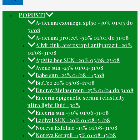
POPUSTI
A-derma exomega spf50 -30% 01/05 do
31/08
A-derma protect -50% 01/04 do 31/08
Alivit cink, aterostop i antiparazit -20%
01/08-31/08
Apivita bee SUN -20% 03/08-23/08
Avene sun -25% 01/04-31/08
Babe sun -22% 01/08 – 15/08
BioTeo 20% 05/08-17/08
Ducray Melascreen -25% 01/04 do 31/08
Eucerin epigenetic serum i elasticity
ultra light fluid -30%
Eucerin sun -30% 01/06-31/08
Ladival SUN -20% 01/08-31/08
Noreva Exfoliac -15% 01/08-31/08
Noreva Kerapil -15% 01/08-15/08