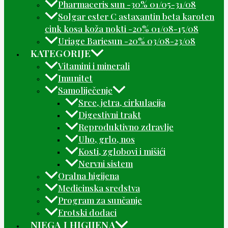
Pharmaceris sun -30% 01/05-31/08
Solgar ester C astaxantin beta karoten
cink kosa koža nokti -20% 01/08-15/08
Uriage Bariesun -20% 03/08-23/08
KATEGORIJE
Vitamini i minerali
Imunitet
Samoliječenje
Srce, jetra, cirkulacija
Digestivni trakt
Reproduktivno zdravlje
Uho, grlo, nos
Kosti, zglobovi i mišići
Nervni sistem
Oralna higijena
Medicinska sredstva
Program za sunčanje
Erotski dodaci
NJEGA I HIGIJENA