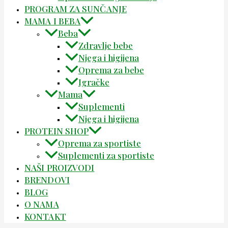
PROGRAM ZA SUNČANJE
MAMA I BEBA
Beba
Zdravlje bebe
Njega i higijena
Oprema za bebe
Igračke
Mama
Suplementi
Njega i higijena
PROTEIN SHOP
Oprema za sportiste
Suplementi za sportiste
NAŠI PROIZVODI
BRENDOVI
BLOG
O NAMA
KONTAKT