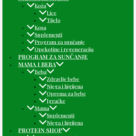
Koža
Lice
Tijelo
Kosa
Suplementi
Program za sunčanje
Opekotine i regeneracija
PROGRAM ZA SUNČANJE
MAMA I BEBA
Beba
Zdravlje bebe
Njega i higijena
Oprema za bebe
Igračke
Mama
Suplementi
Njega i higijena
PROTEIN SHOP