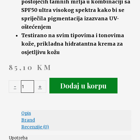
postojećih tamnih mrlja u kombinaciji sa
SPF50 ultra visokog spektra kako bi se
spriječila pigmentacija izazvana UV-
oštećenjem
Testirano na svim tipovima i tonovima
kože, prikladna hidratantna krema za
osjetljivu kožu
85,10
KM
Dodaj u korpu
-
+
Opis
Brand
Recenzije (0)
Upotreba