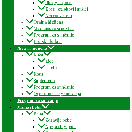
Uho, grlo, nos
Kosti, zglobovi i mišići
Nervni sistem
Oralna higijena
Medicinska sredstva
Program za sunčanje
Erotski dodaci
Njega i higijena
Koža
Lice
Tijelo
Kosa
Suplementi
Program za sunčanje
Opekotine i regeneracija
Program za sunčanje
Mama i beba
Beba
Zdravlje bebe
Njega i higijena