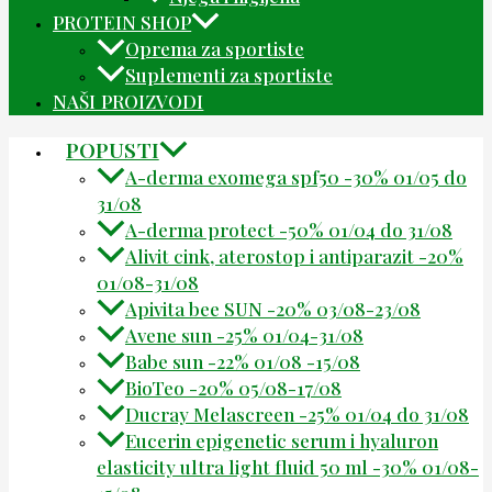
PROTEIN SHOP
Oprema za sportiste
Suplementi za sportiste
NAŠI PROIZVODI
POPUSTI
A-derma exomega spf50 -30% 01/05 do
31/08
A-derma protect -50% 01/04 do 31/08
Alivit cink, aterostop i antiparazit -20%
01/08-31/08
Apivita bee SUN -20% 03/08-23/08
Avene sun -25% 01/04-31/08
Babe sun -22% 01/08 -15/08
BioTeo -20% 05/08-17/08
Ducray Melascreen -25% 01/04 do 31/08
Eucerin epigenetic serum i hyaluron
elasticity ultra light fluid 50 ml -30% 01/08-