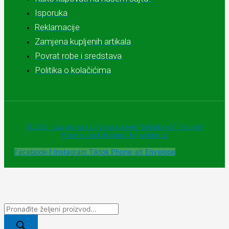
Isporuka
Reklamacije
Zamjena kupljenih artikala
Povrat robe i sredstava
Politika o kolačićima
© 2025 - Sva prava zadržava Apoteke "Belladonna" Trebinje |
Powered and designed by Webherzz
Facebook-f
Instagram
Tiktok
Phone-alt
Envelope