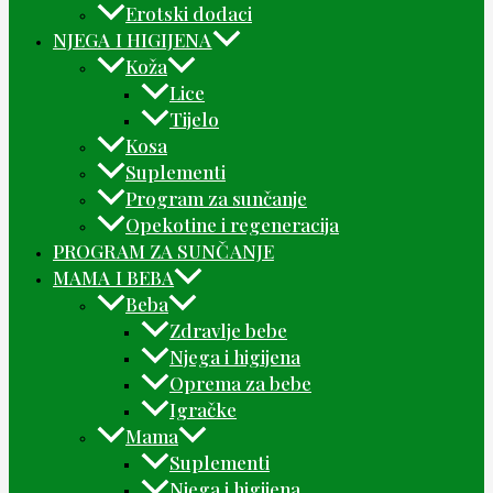
Erotski dodaci
NJEGA I HIGIJENA
Koža
Lice
Tijelo
Kosa
Suplementi
Program za sunčanje
Opekotine i regeneracija
PROGRAM ZA SUNČANJE
MAMA I BEBA
Beba
Zdravlje bebe
Njega i higijena
Oprema za bebe
Igračke
Mama
Suplementi
Njega i higijena