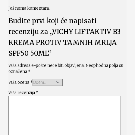
Još nema komentara.
Budite prvi koji će napisati
recenziju za „VICHY LIFTAKTIV B3
KREMA PROTIV TAMNIH MRLJA
SPF50 50ML“
Vaša adresa e-pošte neće biti objavljena.
Neophodna polja su
označena
*
Vaša ocena
*
Vaša recenzija
*