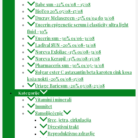
Babe sun -22% 01/08 – 15/08
BioTeo 20% 05/08-17/08
Ducray Melascreen -25% 01/04 do 31/08
Eucerin epigenetic serum i elasticity ultra light
fluid -30%
Eucerin sun -30% 01/06-31/08
Ladival SUN -20% 01/08-31/08
Noreva Exfoliac -15% 01/08-31/08
Noreva Kerapil -15% 01/08-15/08
Pharmaceris sun -30% 01/05-31/08
Solgar ester C astaxantin beta karoten cink kosa
koža nokti -20% 01/08-15/08
Uriage Bariesun -20% 03/08-23/08
Kategorije
Vitamini i minerali
Imunitet
Samoliječenje
Srce, jetra, cirkulacija
Digestivni trakt
Reproduktivno zdravlje