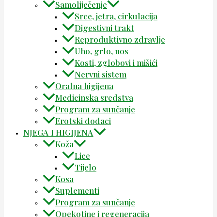
Samoliječenje
Srce, jetra, cirkulacija
Digestivni trakt
Reproduktivno zdravlje
Uho, grlo, nos
Kosti, zglobovi i mišići
Nervni sistem
Oralna higijena
Medicinska sredstva
Program za sunčanje
Erotski dodaci
NJEGA I HIGIJENA
Koža
Lice
Tijelo
Kosa
Suplementi
Program za sunčanje
Opekotine i regeneracija