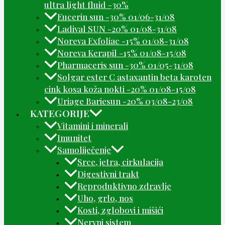
ultra light fluid -30%
Eucerin sun -30% 01/06-31/08
Ladival SUN -20% 01/08-31/08
Noreva Exfoliac -15% 01/08-31/08
Noreva Kerapil -15% 01/08-15/08
Pharmaceris sun -30% 01/05-31/08
Solgar ester C astaxantin beta karoten
cink kosa koža nokti -20% 01/08-15/08
Uriage Bariesun -20% 03/08-23/08
KATEGORIJE
Vitamini i minerali
Imunitet
Samoliječenje
Srce, jetra, cirkulacija
Digestivni trakt
Reproduktivno zdravlje
Uho, grlo, nos
Kosti, zglobovi i mišići
Nervni sistem