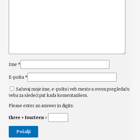
Ime
*
E-pošta
*
Sačuvaj moje ime, e-poštu i veb mesto u ovom pregledaču
veba za sledeći put kada komentarišem.
Please enter an answer in digits:
three + fourteen =