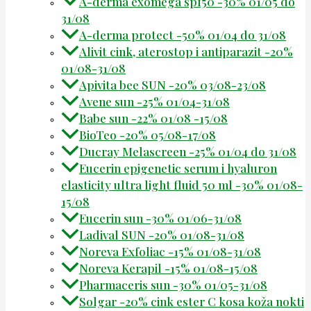
A-derma exomega spf50 -30% 01/05 do
31/08
A-derma protect -50% 01/04 do 31/08
Alivit cink, aterostop i antiparazit -20%
01/08-31/08
Apivita bee SUN -20% 03/08-23/08
Avene sun -25% 01/04-31/08
Babe sun -22% 01/08 -15/08
BioTeo -20% 05/08-17/08
Ducray Melascreen -25% 01/04 do 31/08
Eucerin epigenetic serum i hyaluron
elasticity ultra light fluid 50 ml -30% 01/08-
15/08
Eucerin sun -30% 01/06-31/08
Ladival SUN -20% 01/08-31/08
Noreva Exfoliac -15% 01/08-31/08
Noreva Kerapil -15% 01/08-15/08
Pharmaceris sun -30% 01/05-31/08
Solgar -20% cink ester C kosa koža nokti