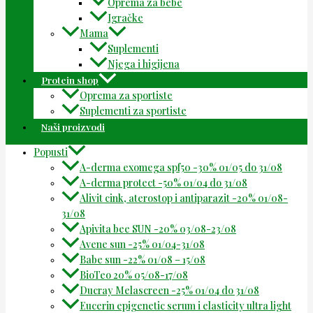
Oprema za bebe
Igračke
Mama
Suplementi
Njega i higijena
Protein shop
Oprema za sportiste
Suplementi za sportiste
Naši proizvodi
Popusti
A-derma exomega spf50 -30% 01/05 do 31/08
A-derma protect -50% 01/04 do 31/08
Alivit cink, aterostop i antiparazit -20% 01/08-
31/08
Apivita bee SUN -20% 03/08-23/08
Avene sun -25% 01/04-31/08
Babe sun -22% 01/08 – 15/08
BioTeo 20% 05/08-17/08
Ducray Melascreen -25% 01/04 do 31/08
Eucerin epigenetic serum i elasticity ultra light