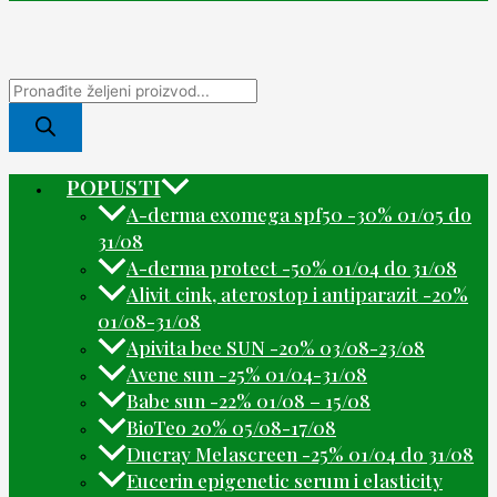
POPUSTI
A-derma exomega spf50 -30% 01/05 do
31/08
A-derma protect -50% 01/04 do 31/08
Alivit cink, aterostop i antiparazit -20%
01/08-31/08
Apivita bee SUN -20% 03/08-23/08
Avene sun -25% 01/04-31/08
Babe sun -22% 01/08 – 15/08
BioTeo 20% 05/08-17/08
Ducray Melascreen -25% 01/04 do 31/08
Eucerin epigenetic serum i elasticity