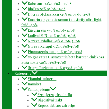
Babe sun -22% 01/08 – 15/08
BioTeo 20% 05/08-17/08
Ducray Melascreen -25% 01/04 do 31/08
Eucerin epigenetic serum i elasticity ultra light
fluid -30%
Eucerin sun -30% 01/06-31/08
Ladival SUN -20% 01/08-31/08
Noreva Exfoliac -15% 01/08-31/08
Noreva Kerapil -15% 01/08-15/08
Pharmaceris sun -30% 01/05-31/08
Solgar ester C astaxantin beta karoten cink kosa
koža nokti -20% 01/08-15/08
Uriage Bariesun -20% 03/08-23/08
Kategorije
Vitamini i minerali
Imunitet
Samoliječenje
Srce, jetra, cirkulacija
Digestivni trakt
Reproduktivno zdravlje