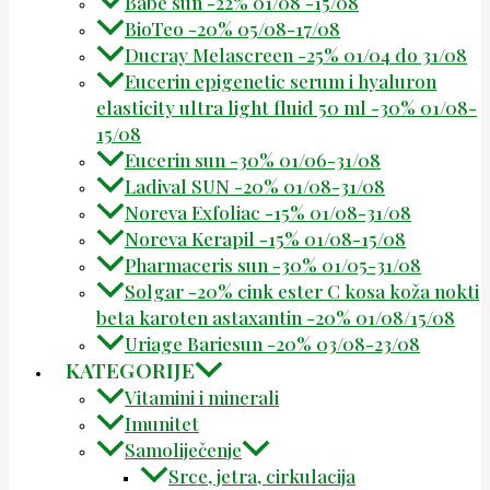
Babe sun -22% 01/08 -15/08
BioTeo -20% 05/08-17/08
Ducray Melascreen -25% 01/04 do 31/08
Eucerin epigenetic serum i hyaluron
elasticity ultra light fluid 50 ml -30% 01/08-
15/08
Eucerin sun -30% 01/06-31/08
Ladival SUN -20% 01/08-31/08
Noreva Exfoliac -15% 01/08-31/08
Noreva Kerapil -15% 01/08-15/08
Pharmaceris sun -30% 01/05-31/08
Solgar -20% cink ester C kosa koža nokti
beta karoten astaxantin -20% 01/08/15/08
Uriage Bariesun -20% 03/08-23/08
KATEGORIJE
Vitamini i minerali
Imunitet
Samoliječenje
Srce, jetra, cirkulacija