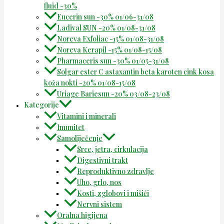
fluid -30%
Eucerin sun -30% 01/06-31/08
Ladival SUN -20% 01/08-31/08
Noreva Exfoliac -15% 01/08-31/08
Noreva Kerapil -15% 01/08-15/08
Pharmaceris sun -30% 01/05-31/08
Solgar ester C astaxantin beta karoten cink kosa
koža nokti -20% 01/08-15/08
Uriage Bariesun -20% 03/08-23/08
Kategorije
Vitamini i minerali
Imunitet
Samoliječenje
Srce, jetra, cirkulacija
Digestivni trakt
Reproduktivno zdravlje
Uho, grlo, nos
Kosti, zglobovi i mišići
Nervni sistem
Oralna higijena