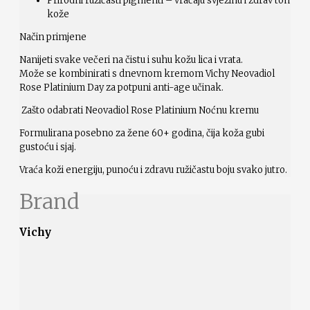
Prirodni ružičasti pigmenti – vraćaju svježinu i zdrav ton
kože
Način primjene
Nanijeti svake večeri na čistu i suhu kožu lica i vrata.
Može se kombinirati s dnevnom kremom Vichy Neovadiol
Rose Platinium Day za potpuni anti-age učinak.
Zašto odabrati Neovadiol Rose Platinium Noćnu kremu
Formulirana posebno za žene 60+ godina, čija koža gubi
gustoću i sjaj.
Vraća koži energiju, punoću i zdravu ružičastu boju svako jutro.
Brand
Vichy