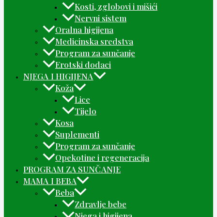
Kosti, zglobovi i mišići
Nervni sistem
Oralna higijena
Medicinska sredstva
Program za sunčanje
Erotski dodaci
NJEGA I HIGIJENA
Koža
Lice
Tijelo
Kosa
Suplementi
Program za sunčanje
Opekotine i regeneracija
PROGRAM ZA SUNČANJE
MAMA I BEBA
Beba
Zdravlje bebe
Njega i higijena