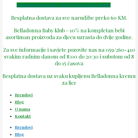
Facebook
Instagram
Tiktok
Phone-alt
Envelope
Besplatna dostava za sve narudžbe preko 60 KM.
Belladonna Baby klub - 10% na kompletan bebi
asortiman proizvoda za djecu uzrasta do dvije godine.
Za sve informacije i savjete pozovite nas na 059/260-410
svakim radnim danom od 8:00 do 20:30 i subotom od 8
do 15 časova
Besplatna dostava uz svaku kupljenu Belladonna kremu
za lice
Brendovi
Blog
O nama
Kontakt
Brendovi
Blog