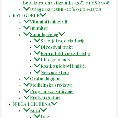
beta karoten astaxantin -20% 01/08/15/08
Uriage Bariesun -20% 03/08-23/08
KATEGORIJE
Vitamini i minerali
Imunitet
Samoliječenje
Srce, jetra, cirkulacija
Digestivni trakt
Reproduktivno zdravlje
Uho, grlo, nos
Kosti, zglobovi i mišići
Nervni sistem
Oralna higijena
Medicinska sredstva
Program za sunčanje
Erotski dodaci
NJEGA I HIGIJENA
Koža
Lice