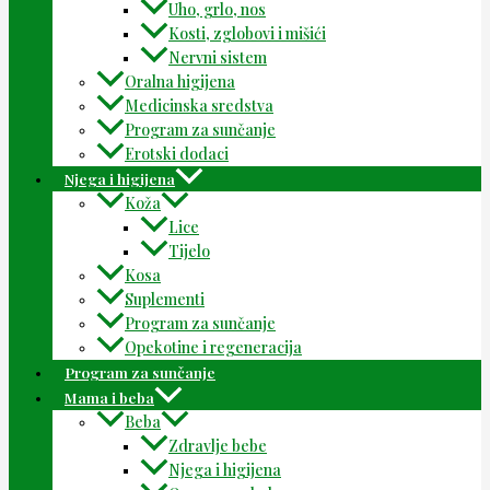
Uho, grlo, nos
Kosti, zglobovi i mišići
Nervni sistem
Oralna higijena
Medicinska sredstva
Program za sunčanje
Erotski dodaci
Njega i higijena
Koža
Lice
Tijelo
Kosa
Suplementi
Program za sunčanje
Opekotine i regeneracija
Program za sunčanje
Mama i beba
Beba
Zdravlje bebe
Njega i higijena