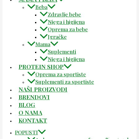
Beba
Zdravlje bebe
Njega i higijena
Oprema za bebe
Igračke
Mama
Suplementi
Njega i higijena
PROTEIN SHOP
Oprema za sportiste
Suplementi za sportiste
NAŠI PROIZVODI
BRENDOVI
BLOG
O NAMA
KONTAKT
POPUSTI