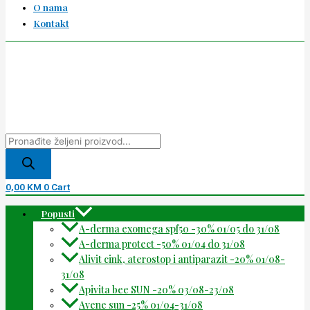
O nama
Kontakt
0,00
KM
0
Cart
Popusti
A-derma exomega spf50 -30% 01/05 do 31/08
A-derma protect -50% 01/04 do 31/08
Alivit cink, aterostop i antiparazit -20% 01/08-
31/08
Apivita bee SUN -20% 03/08-23/08
Avene sun -25% 01/04-31/08