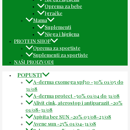
Oprema za bebe
Igračke
Mama
Suplementi
Njega i higijena
PROTEIN SHOP
Oprema za sportiste
Suplementi za sportiste
NAŠI PROIZVODI
POPUSTI
A-derma exomega spf50 -30% 01/05 do
31/08
A-derma protect -50% 01/04 do 31/08
Alivit cink, aterostop i antiparazit -20%
01/08-31/08
Apivita bee SUN -20% 03/08-23/08
Avene sun -25% 01/04-31/08