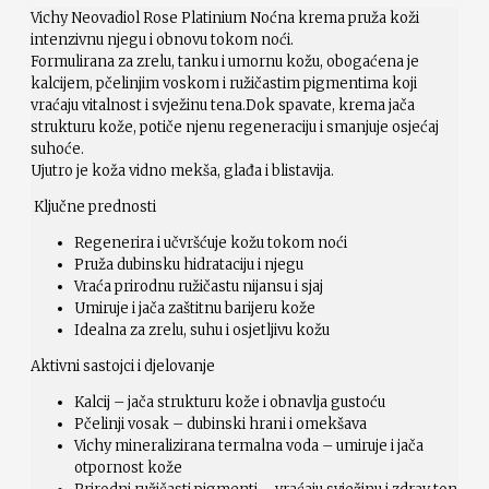
Vichy Neovadiol Rose Platinium Noćna krema pruža koži
intenzivnu njegu i obnovu tokom noći.
Formulirana za zrelu, tanku i umornu kožu, obogaćena je
kalcijem, pčelinjim voskom i ružičastim pigmentima koji
vraćaju vitalnost i svježinu tena.Dok spavate, krema jača
strukturu kože, potiče njenu regeneraciju i smanjuje osjećaj
suhoće.
Ujutro je koža vidno mekša, glađa i blistavija.
Ključne prednosti
Regenerira i učvršćuje kožu tokom noći
Pruža dubinsku hidrataciju i njegu
Vraća prirodnu ružičastu nijansu i sjaj
Umiruje i jača zaštitnu barijeru kože
Idealna za zrelu, suhu i osjetljivu kožu
Aktivni sastojci i djelovanje
Kalcij – jača strukturu kože i obnavlja gustoću
Pčelinji vosak – dubinski hrani i omekšava
Vichy mineralizirana termalna voda – umiruje i jača
otpornost kože