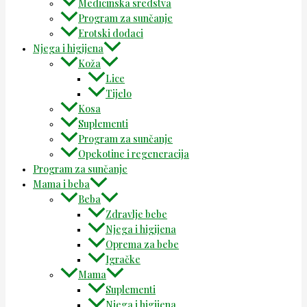
Medicinska sredstva
Program za sunčanje
Erotski dodaci
Njega i higijena
Koža
Lice
Tijelo
Kosa
Suplementi
Program za sunčanje
Opekotine i regeneracija
Program za sunčanje
Mama i beba
Beba
Zdravlje bebe
Njega i higijena
Oprema za bebe
Igračke
Mama
Suplementi
Njega i higijena