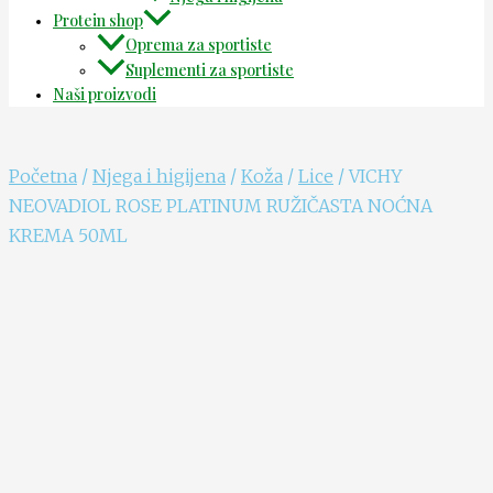
Protein shop
Oprema za sportiste
Suplementi za sportiste
Naši proizvodi
Početna
/
Njega i higijena
/
Koža
/
Lice
/ VICHY
NEOVADIOL ROSE PLATINUM RUŽIČASTA NOĆNA
KREMA 50ML