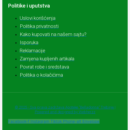
Politike i uputstva
Uslovi korišćenja
Politika privatnosti
Kako kupovati na našem sajtu?
Isporuka
Reklamacije
Zamjena kupljenih artikala
Povrat robe i sredstava
Politika o kolačićima
© 2025 - Sva prava zadržava Apoteke "Belladonna" Trebinje |
Powered and designed by Webherzz
Facebook-f
Instagram
Tiktok
Phone-alt
Envelope