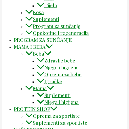
Tijelo
Kosa
Suplementi
Program za sunčanje
Opekotine i regeneracija
PROGRAM ZA SUNČANJE
MAMA I BEBA
Beba
Zdravlje bebe
Njega i higijena
Oprema za bebe
Igračke
Mama
Suplementi
Njega i higijena
PROTEIN SHOP
Oprema za sportiste
Suplementi za sportiste