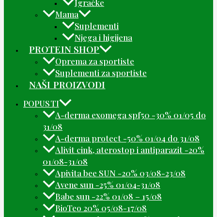
Igračke
Mama
Suplementi
Njega i higijena
PROTEIN SHOP
Oprema za sportiste
Suplementi za sportiste
NAŠI PROIZVODI
POPUSTI
A-derma exomega spf50 -30% 01/05 do
31/08
A-derma protect -50% 01/04 do 31/08
Alivit cink, aterostop i antiparazit -20%
01/08-31/08
Apivita bee SUN -20% 03/08-23/08
Avene sun -25% 01/04-31/08
Babe sun -22% 01/08 – 15/08
BioTeo 20% 05/08-17/08