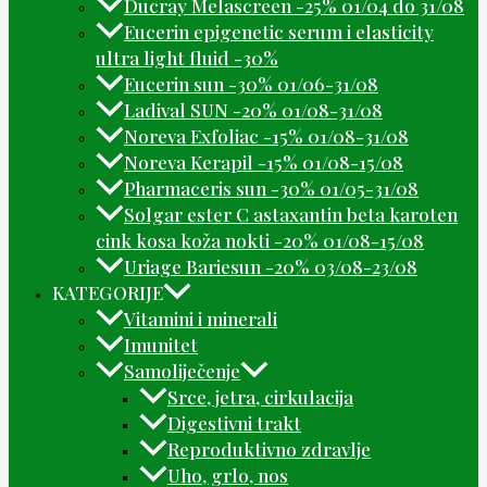
Ducray Melascreen -25% 01/04 do 31/08
Eucerin epigenetic serum i elasticity
ultra light fluid -30%
Eucerin sun -30% 01/06-31/08
Ladival SUN -20% 01/08-31/08
Noreva Exfoliac -15% 01/08-31/08
Noreva Kerapil -15% 01/08-15/08
Pharmaceris sun -30% 01/05-31/08
Solgar ester C astaxantin beta karoten
cink kosa koža nokti -20% 01/08-15/08
Uriage Bariesun -20% 03/08-23/08
KATEGORIJE
Vitamini i minerali
Imunitet
Samoliječenje
Srce, jetra, cirkulacija
Digestivni trakt
Reproduktivno zdravlje
Uho, grlo, nos