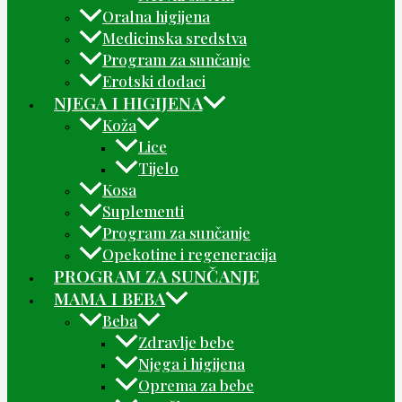
Oralna higijena
Medicinska sredstva
Program za sunčanje
Erotski dodaci
NJEGA I HIGIJENA
Koža
Lice
Tijelo
Kosa
Suplementi
Program za sunčanje
Opekotine i regeneracija
PROGRAM ZA SUNČANJE
MAMA I BEBA
Beba
Zdravlje bebe
Njega i higijena
Oprema za bebe