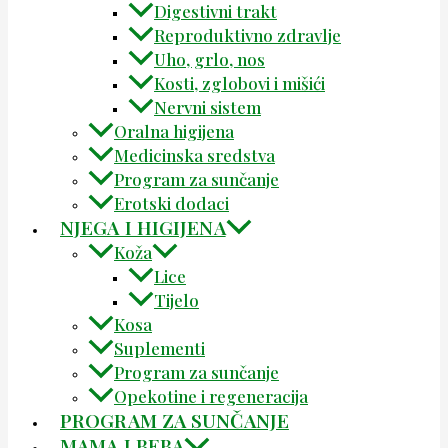
Digestivni trakt
Reproduktivno zdravlje
Uho, grlo, nos
Kosti, zglobovi i mišići
Nervni sistem
Oralna higijena
Medicinska sredstva
Program za sunčanje
Erotski dodaci
NJEGA I HIGIJENA
Koža
Lice
Tijelo
Kosa
Suplementi
Program za sunčanje
Opekotine i regeneracija
PROGRAM ZA SUNČANJE
MAMA I BEBA