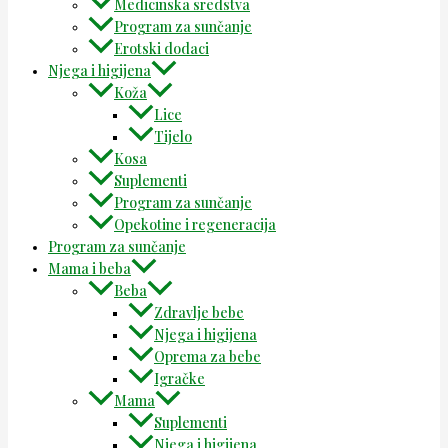
Medicinska sredstva
Program za sunčanje
Erotski dodaci
Njega i higijena
Koža
Lice
Tijelo
Kosa
Suplementi
Program za sunčanje
Opekotine i regeneracija
Program za sunčanje
Mama i beba
Beba
Zdravlje bebe
Njega i higijena
Oprema za bebe
Igračke
Mama
Suplementi
Njega i higijena