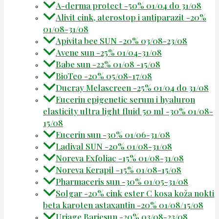
A-derma protect -50% 01/04 do 31/08
Alivit cink, aterostop i antiparazit -20%
01/08-31/08
Apivita bee SUN -20% 03/08-23/08
Avene sun -25% 01/04-31/08
Babe sun -22% 01/08 -15/08
BioTeo -20% 05/08-17/08
Ducray Melascreen -25% 01/04 do 31/08
Eucerin epigenetic serum i hyaluron
elasticity ultra light fluid 50 ml -30% 01/08-
15/08
Eucerin sun -30% 01/06-31/08
Ladival SUN -20% 01/08-31/08
Noreva Exfoliac -15% 01/08-31/08
Noreva Kerapil -15% 01/08-15/08
Pharmaceris sun -30% 01/05-31/08
Solgar -20% cink ester C kosa koža nokti
beta karoten astaxantin -20% 01/08/15/08
Uriage Bariesun -20% 03/08-23/08