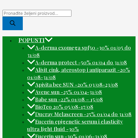
POPUSTI
A-derma exomega spf50 -30% 01/05 do
31/08
A-derma protect -50% 01/04 do 31/08
Alivit cink, aterostop i antiparazit -20%
01/08-31/08
Apivita bee SUN -20% 03/08-23/08
Avene sun -25% 01/04-31/08
Babe sun -22% 01/08 – 15/08
BioTeo 20% 05/08-17/08
Ducray Melascreen -25% 01/04 do 31/08
Eucerin epigenetic serum i elasticity
ultra light fluid -30%
Eucerin sun -30% 01/06-31/08