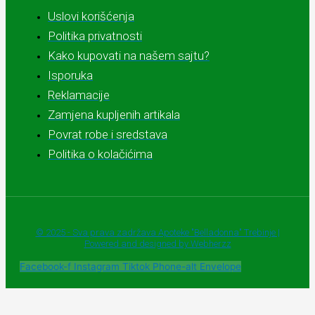
Uslovi korišćenja
Politika privatnosti
Kako kupovati na našem sajtu?
Isporuka
Reklamacije
Zamjena kupljenih artikala
Povrat robe i sredstava
Politika o kolačićima
© 2025 - Sva prava zadržava Apoteke "Belladonna" Trebinje |
Powered and designed by Webherzz
Facebook-f
Instagram
Tiktok
Phone-alt
Envelope