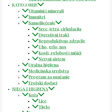
KATEGORIJE
Vitamini i minerali
Imunitet
Samoliječenje
Srce, jetra, cirkulacija
Digestivni trakt
Reproduktivno zdravlje
Uho, grlo, nos
Kosti, zglobovi i mišići
Nervni sistem
Oralna higijena
Medicinska sredstva
Program za sunčanje
Erotski dodaci
NJEGA I HIGIJENA
Koža
Lice
Tijelo