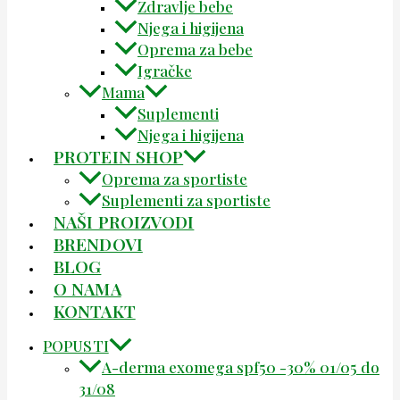
Zdravlje bebe
Njega i higijena
Oprema za bebe
Igračke
Mama
Suplementi
Njega i higijena
PROTEIN SHOP
Oprema za sportiste
Suplementi za sportiste
NAŠI PROIZVODI
BRENDOVI
BLOG
O NAMA
KONTAKT
POPUSTI
A-derma exomega spf50 -30% 01/05 do
31/08