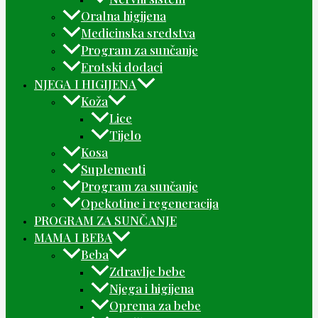
Oralna higijena
Medicinska sredstva
Program za sunčanje
Erotski dodaci
NJEGA I HIGIJENA
Koža
Lice
Tijelo
Kosa
Suplementi
Program za sunčanje
Opekotine i regeneracija
PROGRAM ZA SUNČANJE
MAMA I BEBA
Beba
Zdravlje bebe
Njega i higijena
Oprema za bebe