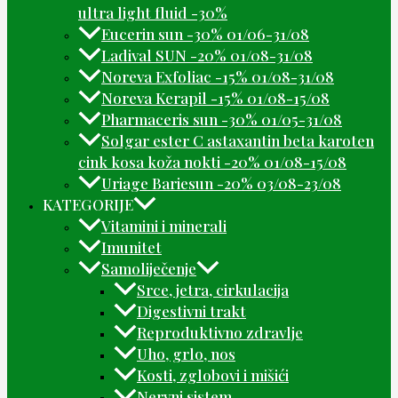
ultra light fluid -30%
Eucerin sun -30% 01/06-31/08
Ladival SUN -20% 01/08-31/08
Noreva Exfoliac -15% 01/08-31/08
Noreva Kerapil -15% 01/08-15/08
Pharmaceris sun -30% 01/05-31/08
Solgar ester C astaxantin beta karoten
cink kosa koža nokti -20% 01/08-15/08
Uriage Bariesun -20% 03/08-23/08
KATEGORIJE
Vitamini i minerali
Imunitet
Samoliječenje
Srce, jetra, cirkulacija
Digestivni trakt
Reproduktivno zdravlje
Uho, grlo, nos
Kosti, zglobovi i mišići
Nervni sistem