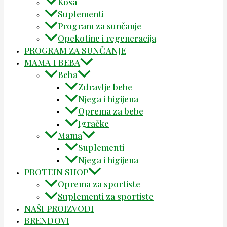
Kosa
Suplementi
Program za sunčanje
Opekotine i regeneracija
PROGRAM ZA SUNČANJE
MAMA I BEBA
Beba
Zdravlje bebe
Njega i higijena
Oprema za bebe
Igračke
Mama
Suplementi
Njega i higijena
PROTEIN SHOP
Oprema za sportiste
Suplementi za sportiste
NAŠI PROIZVODI
BRENDOVI