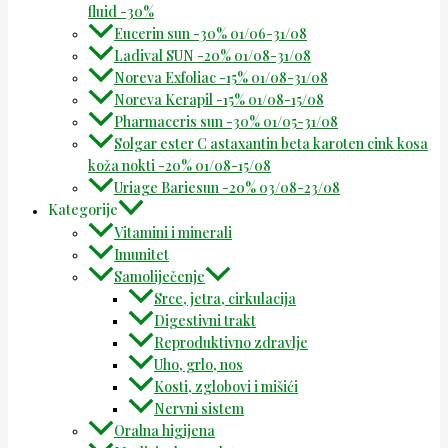
fluid -30%
Eucerin sun -30% 01/06-31/08
Ladival SUN -20% 01/08-31/08
Noreva Exfoliac -15% 01/08-31/08
Noreva Kerapil -15% 01/08-15/08
Pharmaceris sun -30% 01/05-31/08
Solgar ester C astaxantin beta karoten cink kosa
koža nokti -20% 01/08-15/08
Uriage Bariesun -20% 03/08-23/08
Kategorije
Vitamini i minerali
Imunitet
Samoliječenje
Srce, jetra, cirkulacija
Digestivni trakt
Reproduktivno zdravlje
Uho, grlo, nos
Kosti, zglobovi i mišići
Nervni sistem
Oralna higijena