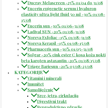
Ducray Melascreen -25% 01/04 do 31/08
Eucerin epigenetic serum i hyaluron
elasticity ultra light fluid 50 ml -30% 01/08-
15/08
Eucerin sun -30% 01/06-31/08
Ladival SUN -20% 01/08-31/08
Noreva Exfoliac -15% 01/08-31/08
Noreva Kerapil -15% 01/08-15/08
Pharmaceris sun -30% 01/05-31/08
Solgar -20% cink ester C kosa koža nokti
beta karoten astaxantin -20% 01/08/15/08
Uriage Bariesun -20% 03/08-23/08
KATEGORIJE
Vitamini i minerali
Imunitet
Samoliječenje
Srce, jetra, cirkulacija
Digestivni trakt
Reproduktivno zdravlje