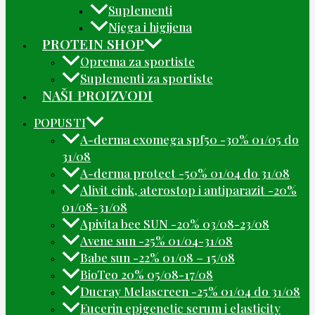
Suplementi
Njega i higijena
PROTEIN SHOP
Oprema za sportiste
Suplementi za sportiste
NAŠI PROIZVODI
POPUSTI
A-derma exomega spf50 -30% 01/05 do
31/08
A-derma protect -50% 01/04 do 31/08
Alivit cink, aterostop i antiparazit -20%
01/08-31/08
Apivita bee SUN -20% 03/08-23/08
Avene sun -25% 01/04-31/08
Babe sun -22% 01/08 – 15/08
BioTeo 20% 05/08-17/08
Ducray Melascreen -25% 01/04 do 31/08
Eucerin epigenetic serum i elasticity