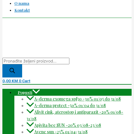
O nama
Kontakt
0,00
KM
0
Cart
Popusti
A-derma exomega spf50 -30% 01/05 do 31/08
A-derma protect -50% 01/04 do 31/08
Alivit cink, aterostop i antiparazit -20% 01/08-
31/08
Apivita bee SUN -20% 03/08-23/08
Avene sun -25% 01/04-31/08