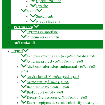
Oprema za bebe
Igračke
Mama
Suplementi
Njega i higijena
Protein shop
Oprema za sportiste
Suplementi za sportiste
Naši proizvodi
Popusti
A-derma exomega spf50 -30% 01/05 do 31/08
A-derma protect -50% 01/04 do 31/08
Alivit cink, aterostop i antiparazit -20% 01/08-
31/08
Apivita bee SUN -20% 03/08-23/08
Avene sun -25% 01/04-31/08
Babe sun -22% 01/08 – 15/08
BioTeo 20% 05/08-17/08
Ducray Melascreen -25% 01/04 do 31/08
Eucerin epigenetic serum i elasticity ultra light