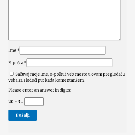
Ime
*
E-pošta
*
Sačuvaj moje ime, e-poštu i veb mesto u ovom pregledaču
veba za sledeći put kada komentarišem.
Please enter an answer in digits:
20 − 3 =