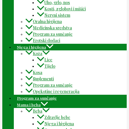
Uho, grlo, nos
Kosti, zglobovi i mišići
Nervni sistem
Oralna higijena
Medicinska sredstva
Program za sunčanje
Erotski dodaci
Njega i higijena
Koža
Lice
Tijelo
Kosa
Suplementi
Program za sunčanje
Opekotine i regeneracija
Program za sunčanje
Mama i beba
Beba
Zdravlje bebe
Njega i higijena