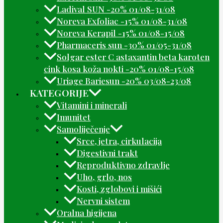
Ladival SUN -20% 01/08-31/08
Noreva Exfoliac -15% 01/08-31/08
Noreva Kerapil -15% 01/08-15/08
Pharmaceris sun -30% 01/05-31/08
Solgar ester C astaxantin beta karoten
cink kosa koža nokti -20% 01/08-15/08
Uriage Bariesun -20% 03/08-23/08
KATEGORIJE
Vitamini i minerali
Imunitet
Samoliječenje
Srce, jetra, cirkulacija
Digestivni trakt
Reproduktivno zdravlje
Uho, grlo, nos
Kosti, zglobovi i mišići
Nervni sistem
Oralna higijena