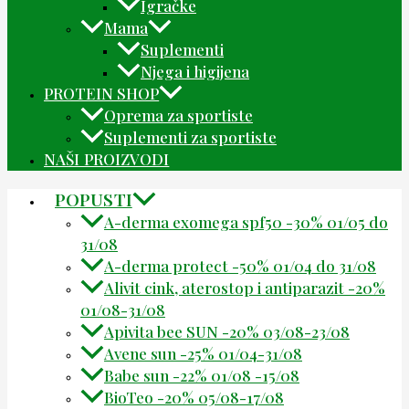
Igračke
Mama
Suplementi
Njega i higijena
PROTEIN SHOP
Oprema za sportiste
Suplementi za sportiste
NAŠI PROIZVODI
POPUSTI
A-derma exomega spf50 -30% 01/05 do
31/08
A-derma protect -50% 01/04 do 31/08
Alivit cink, aterostop i antiparazit -20%
01/08-31/08
Apivita bee SUN -20% 03/08-23/08
Avene sun -25% 01/04-31/08
Babe sun -22% 01/08 -15/08
BioTeo -20% 05/08-17/08