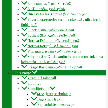
Babe sun -22% 01/08 – 15/08
BioTeo 20% 05/08-17/08
Ducray Melascreen -25% 01/04 do 31/08
Eucerin epigenetic serum i elasticity ultra light
fluid -30%
Eucerin sun -30% 01/06-31/08
Ladival SUN -20% 01/08-31/08
Noreva Exfoliac -15% 01/08-31/08
Noreva Kerapil -15% 01/08-15/08
Pharmaceris sun -30% 01/05-31/08
Solgar ester C astaxantin beta karoten cink kosa
koža nokti -20% 01/08-15/08
Uriage Bariesun -20% 03/08-23/08
Kategorije
Vitamini i minerali
Imunitet
Samoliječenje
Srce, jetra, cirkulacija
Digestivni trakt
Reproduktivno zdravlje