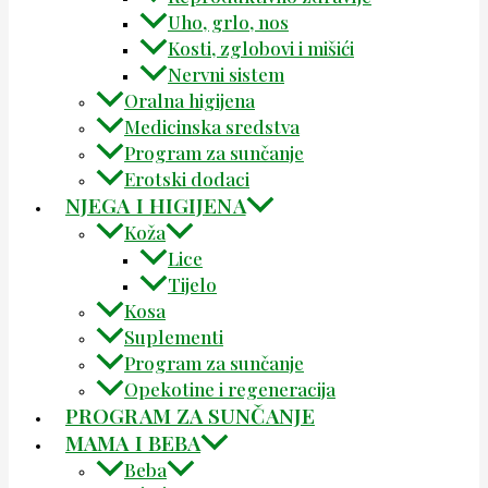
Uho, grlo, nos
Kosti, zglobovi i mišići
Nervni sistem
Oralna higijena
Medicinska sredstva
Program za sunčanje
Erotski dodaci
NJEGA I HIGIJENA
Koža
Lice
Tijelo
Kosa
Suplementi
Program za sunčanje
Opekotine i regeneracija
PROGRAM ZA SUNČANJE
MAMA I BEBA
Beba