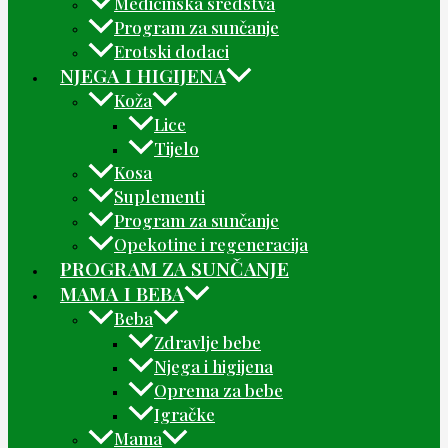
Medicinska sredstva
Program za sunčanje
Erotski dodaci
NJEGA I HIGIJENA
Koža
Lice
Tijelo
Kosa
Suplementi
Program za sunčanje
Opekotine i regeneracija
PROGRAM ZA SUNČANJE
MAMA I BEBA
Beba
Zdravlje bebe
Njega i higijena
Oprema za bebe
Igračke
Mama