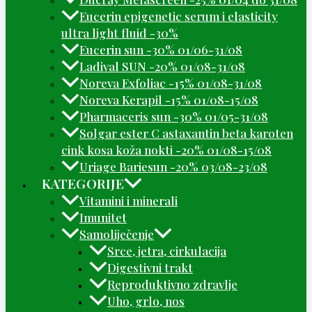
Eucerin epigenetic serum i elasticity
ultra light fluid -30%
Eucerin sun -30% 01/06-31/08
Ladival SUN -20% 01/08-31/08
Noreva Exfoliac -15% 01/08-31/08
Noreva Kerapil -15% 01/08-15/08
Pharmaceris sun -30% 01/05-31/08
Solgar ester C astaxantin beta karoten
cink kosa koža nokti -20% 01/08-15/08
Uriage Bariesun -20% 03/08-23/08
KATEGORIJE
Vitamini i minerali
Imunitet
Samoliječenje
Srce, jetra, cirkulacija
Digestivni trakt
Reproduktivno zdravlje
Uho, grlo, nos