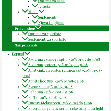
Oprema za bebe
Igračke
Mama
Suplementi
Njega i higijena
Protein shop
Oprema za sportiste
Suplementi za sportiste
Naši proizvodi
Popusti
A-derma exomega spf50 -30% 01/05 do 31/08
A-derma protect -50% 01/04 do 31/08
Alivit cink, aterostop i antiparazit -20% 01/08-
31/08
Apivita bee SUN -20% 03/08-23/08
Avene sun -25% 01/04-31/08
Babe sun -22% 01/08 – 15/08
BioTeo 20% 05/08-17/08
Ducray Melascreen -25% 01/04 do 31/08
Eucerin epigenetic serum i elasticity ultra light