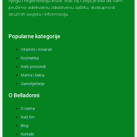
njegu i regeneraciju kože. Naš cilj i želja je bila da Vam
pružimo adekvatnu zdrastvenu zaštitu, dostupnost
stručnih savjeta i informacija.
Popularne kategorije
Vitamini i minerali
Kozmetika
Naši proizvodi
Mama i beba
Samoliječenje
O Belladonni
O nama
Naš tim
Blog
Kontakt