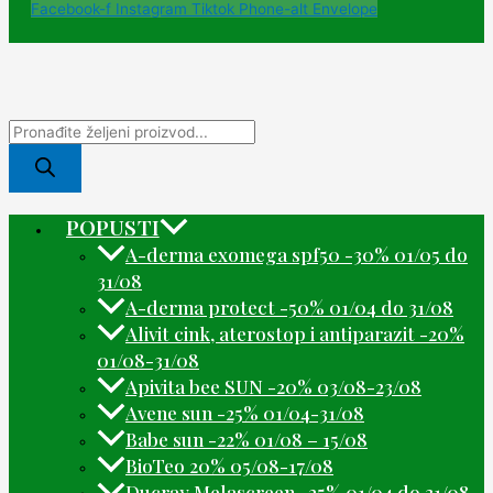
Facebook-f
Instagram
Tiktok
Phone-alt
Envelope
POPUSTI
A-derma exomega spf50 -30% 01/05 do
31/08
A-derma protect -50% 01/04 do 31/08
Alivit cink, aterostop i antiparazit -20%
01/08-31/08
Apivita bee SUN -20% 03/08-23/08
Avene sun -25% 01/04-31/08
Babe sun -22% 01/08 – 15/08
BioTeo 20% 05/08-17/08
Ducray Melascreen -25% 01/04 do 31/08