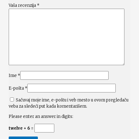
Vaša recenzija
*
Ime
*
E-pošta
*
Sačuvaj moje ime, e-poštu i veb mesto u ovom pregledaču
veba za sledeći put kada komentarišem.
Please enter an answer in digits:
twelve + 6 =