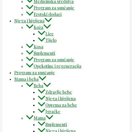
Medicinska sredstva
Program za sunčanje
Erotski dodaci
Njega i higijena
Koža
Lice
Tijelo
Kosa
Suplementi
Program za sunčanje
Opekotine i regeneracija
Program za sunčanje
Mama i beba
Beba
Zdravlje bebe
Njega i higijena
Oprema za bebe
Igračke
Mama
Suplementi
Njega i higijena