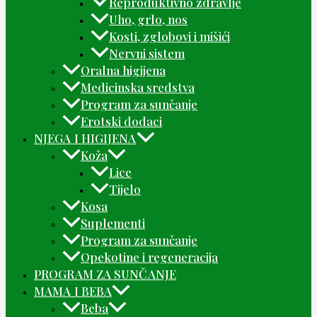
Reproduktivno zdravlje
Uho, grlo, nos
Kosti, zglobovi i mišići
Nervni sistem
Oralna higijena
Medicinska sredstva
Program za sunčanje
Erotski dodaci
NJEGA I HIGIJENA
Koža
Lice
Tijelo
Kosa
Suplementi
Program za sunčanje
Opekotine i regeneracija
PROGRAM ZA SUNČANJE
MAMA I BEBA
Beba