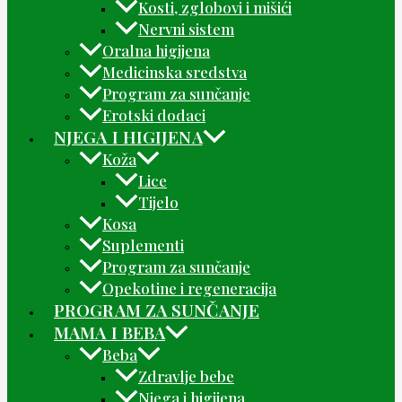
Kosti, zglobovi i mišići
Nervni sistem
Oralna higijena
Medicinska sredstva
Program za sunčanje
Erotski dodaci
NJEGA I HIGIJENA
Koža
Lice
Tijelo
Kosa
Suplementi
Program za sunčanje
Opekotine i regeneracija
PROGRAM ZA SUNČANJE
MAMA I BEBA
Beba
Zdravlje bebe
Njega i higijena