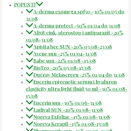
POPUSTI
A-derma exomega spf50 -30% 01/05 do
31/08
A-derma protect -50% 01/04 do 31/08
Alivit cink, aterostop i antiparazit -20%
01/08-31/08
Apivita bee SUN -20% 03/08-23/08
Avene sun -25% 01/04-31/08
Babe sun -22% 01/08 -15/08
BioTeo -20% 05/08-17/08
Ducray Melascreen -25% 01/04 do 31/08
Eucerin epigenetic serum i hyaluron
elasticity ultra light fluid 50 ml -30% 01/08-
15/08
Eucerin sun -30% 01/06-31/08
Ladival SUN -20% 01/08-31/08
Noreva Exfoliac -15% 01/08-31/08
Noreva Kerapil -15% 01/08-15/08
Pharmaceris sun -30% 01/05-31/08