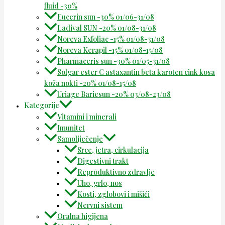
fluid -30%
Eucerin sun -30% 01/06-31/08
Ladival SUN -20% 01/08-31/08
Noreva Exfoliac -15% 01/08-31/08
Noreva Kerapil -15% 01/08-15/08
Pharmaceris sun -30% 01/05-31/08
Solgar ester C astaxantin beta karoten cink kosa
koža nokti -20% 01/08-15/08
Uriage Bariesun -20% 03/08-23/08
Kategorije
Vitamini i minerali
Imunitet
Samoliječenje
Srce, jetra, cirkulacija
Digestivni trakt
Reproduktivno zdravlje
Uho, grlo, nos
Kosti, zglobovi i mišići
Nervni sistem
Oralna higijena