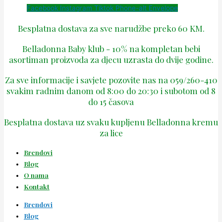
Facebook
Instagram
Tiktok
Phone-alt
Envelope
Besplatna dostava za sve narudžbe preko 60 KM.
Belladonna Baby klub - 10% na kompletan bebi
asortiman proizvoda za djecu uzrasta do dvije godine.
Za sve informacije i savjete pozovite nas na 059/260-410
svakim radnim danom od 8:00 do 20:30 i subotom od 8
do 15 časova
Besplatna dostava uz svaku kupljenu Belladonna kremu
za lice
Brendovi
Blog
O nama
Kontakt
Brendovi
Blog