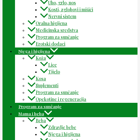
Uho, grlo, nos
Kosti, zglobovi i mišići
Nervni sistem
Oralna higijena
Medicinska sredstva
Program za sunčanje
Erotski dodaci
Njega i higijena
Koža
Lice
Tijelo
Kosa
Suplementi
Program za sunčanje
Opekotine i regeneracija
Program za sunčanje
Mama i beba
Beba
Zdravlje bebe
Njega i higijena