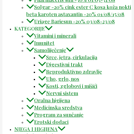
Solgar -20% cink ester C kosa koža nokti
beta karoten astaxantin -20% 01/08/15/08
Uriage Bariesun -20% 03/08-23/08
KATEGORIJE
Vitamini i minerali
Imunitet
Samoliječenje
Srce, jetra, cirkulacija
Digestivni trakt
Reproduktivno zdravlje
Uho, grlo, nos
Kosti, zglobovi i mišići
Nervni sistem
Oralna higijena
Medicinska sredstva
Program za sunčanje
Erotski dodaci
NJEGA I HIGIJENA