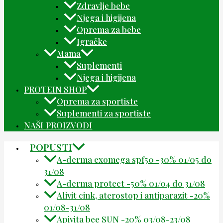
Zdravlje bebe
Njega i higijena
Oprema za bebe
Igračke
Mama
Suplementi
Njega i higijena
PROTEIN SHOP
Oprema za sportiste
Suplementi za sportiste
NAŠI PROIZVODI
POPUSTI
A-derma exomega spf50 -30% 01/05 do
31/08
A-derma protect -50% 01/04 do 31/08
Alivit cink, aterostop i antiparazit -20%
01/08-31/08
Apivita bee SUN -20% 03/08-23/08