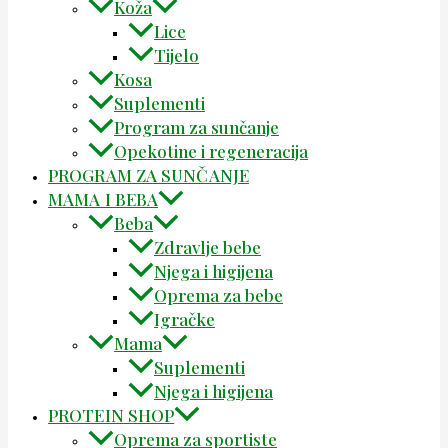
Koža
Lice
Tijelo
Kosa
Suplementi
Program za sunčanje
Opekotine i regeneracija
PROGRAM ZA SUNČANJE
MAMA I BEBA
Beba
Zdravlje bebe
Njega i higijena
Oprema za bebe
Igračke
Mama
Suplementi
Njega i higijena
PROTEIN SHOP
Oprema za sportiste