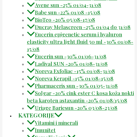
Avene sun -25% 01/04-31/08
Babe sun -22% 01/08 -15/08
BioTeo -20% 05/08-17/08
Ducray Melascreen -25% 01/04 do 31/08
Eucerin epigenetic serum i hyaluron
elasticity ultra light fluid 50 ml -30% 01/08-
15/08
Eucerin sun -30% 01/06-31/08
Ladival SUN -20% 01/08-31/08
Noreva Exfoliac -15% 01/08-31/08
Noreva Kerapil -15% 01/08-15/08
Pharmaceris sun -30% 01/05-31/08
Solgar -20% cink ester C kosa koža nokti
beta karoten astaxantin -20% 01/08/15/08
Uriage Bariesun -20% 03/08-23/08
KATEGORIJE
Vitamini i minerali
Imunitet