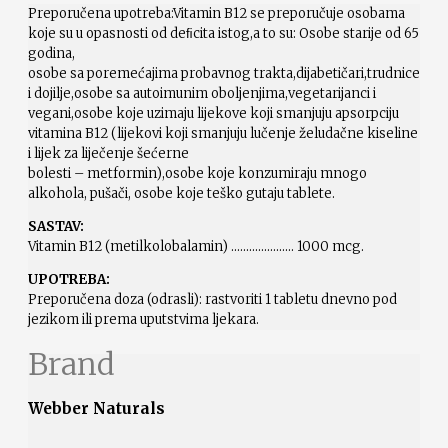
Preporučena upotreba:Vitamin B12 se preporučuje osobama
koje su u opasnosti od deﬁcita istog,a to su: Osobe starije od 65
godina,
osobe sa poremećajima probavnog trakta,dijabetičari,trudnice
i dojilje,osobe sa autoimunim oboljenjima,vegetarijanci i
vegani,osobe koje uzimaju lijekove koji smanjuju apsorpciju
vitamina B12 (lijekovi koji smanjuju lučenje želudačne kiseline
i lijek za liječenje šećerne
bolesti – metformin),osobe koje konzumiraju mnogo
alkohola, pušači, osobe koje teško gutaju tablete.
SASTAV:
Vitamin B12 (metilkolobalamin) ………………… 1000 mcg.
UPOTREBA:
Preporučena doza (odrasli): rastvoriti 1 tabletu dnevno pod
jezikom ili prema uputstvima ljekara.
Brand
Webber Naturals