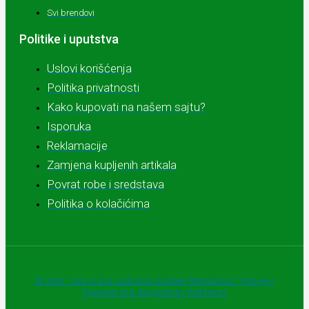
Svi brendovi
Politike i uputstva
Uslovi korišćenja
Politika privatnosti
Kako kupovati na našem sajtu?
Isporuka
Reklamacije
Zamjena kupljenih artikala
Povrat robe i sredstava
Politika o kolačićima
© 2025 - Sva prava zadržava Apoteke "Belladonna" Trebinje |
Powered and designed by Webherzz