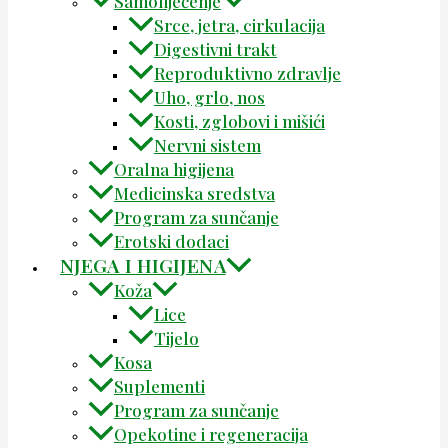
Samoliječenje
Srce, jetra, cirkulacija
Digestivni trakt
Reproduktivno zdravlje
Uho, grlo, nos
Kosti, zglobovi i mišići
Nervni sistem
Oralna higijena
Medicinska sredstva
Program za sunčanje
Erotski dodaci
NJEGA I HIGIJENA
Koža
Lice
Tijelo
Kosa
Suplementi
Program za sunčanje
Opekotine i regeneracija