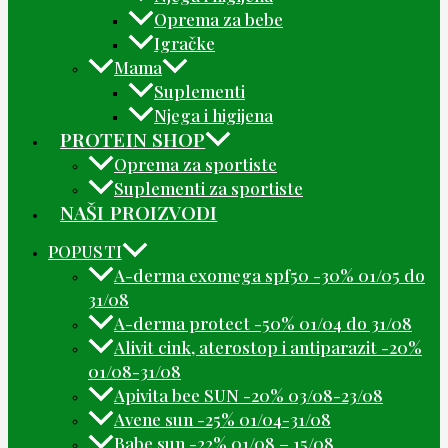
Oprema za bebe
Igračke
Mama
Suplementi
Njega i higijena
PROTEIN SHOP
Oprema za sportiste
Suplementi za sportiste
NAŠI PROIZVODI
POPUSTI
A-derma exomega spf50 -30% 01/05 do
31/08
A-derma protect -50% 01/04 do 31/08
Alivit cink, aterostop i antiparazit -20%
01/08-31/08
Apivita bee SUN -20% 03/08-23/08
Avene sun -25% 01/04-31/08
Babe sun -22% 01/08 – 15/08