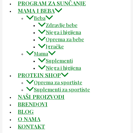
PROGRAM ZA SUNČANJE
MAMA I BEBA
Beba
Zdravlje bebe
Njega i higijena
Oprema za bebe
Igračke
Mama
Suplementi
Njega i higijena
PROTEIN SHOP
Oprema za sportiste
Suplementi za sportiste
NAŠI PROIZVODI
BRENDOVI
BLOG
O NAMA
KONTAKT