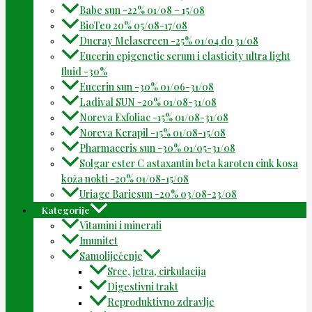
Babe sun -22% 01/08 – 15/08
BioTeo 20% 05/08-17/08
Ducray Melascreen -25% 01/04 do 31/08
Eucerin epigenetic serum i elasticity ultra light
fluid -30%
Eucerin sun -30% 01/06-31/08
Ladival SUN -20% 01/08-31/08
Noreva Exfoliac -15% 01/08-31/08
Noreva Kerapil -15% 01/08-15/08
Pharmaceris sun -30% 01/05-31/08
Solgar ester C astaxantin beta karoten cink kosa
koža nokti -20% 01/08-15/08
Uriage Bariesun -20% 03/08-23/08
Kategorije
Vitamini i minerali
Imunitet
Samoliječenje
Srce, jetra, cirkulacija
Digestivni trakt
Reproduktivno zdravlje