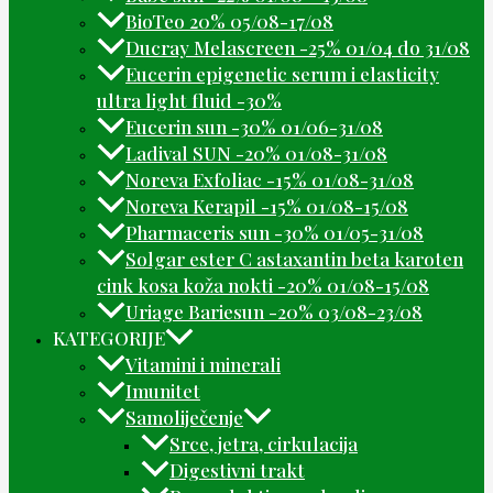
BioTeo 20% 05/08-17/08
Ducray Melascreen -25% 01/04 do 31/08
Eucerin epigenetic serum i elasticity
ultra light fluid -30%
Eucerin sun -30% 01/06-31/08
Ladival SUN -20% 01/08-31/08
Noreva Exfoliac -15% 01/08-31/08
Noreva Kerapil -15% 01/08-15/08
Pharmaceris sun -30% 01/05-31/08
Solgar ester C astaxantin beta karoten
cink kosa koža nokti -20% 01/08-15/08
Uriage Bariesun -20% 03/08-23/08
KATEGORIJE
Vitamini i minerali
Imunitet
Samoliječenje
Srce, jetra, cirkulacija
Digestivni trakt