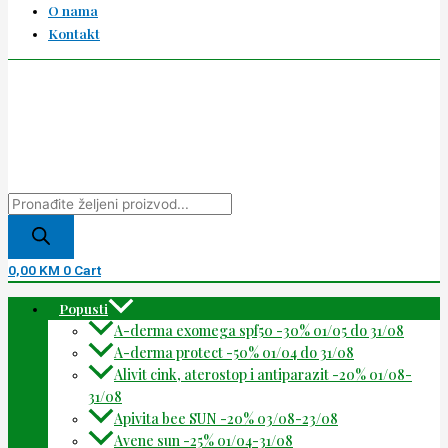
O nama
Kontakt
0,00
KM
0
Cart
Popusti
A-derma exomega spf50 -30% 01/05 do 31/08
A-derma protect -50% 01/04 do 31/08
Alivit cink, aterostop i antiparazit -20% 01/08-
31/08
Apivita bee SUN -20% 03/08-23/08
Avene sun -25% 01/04-31/08