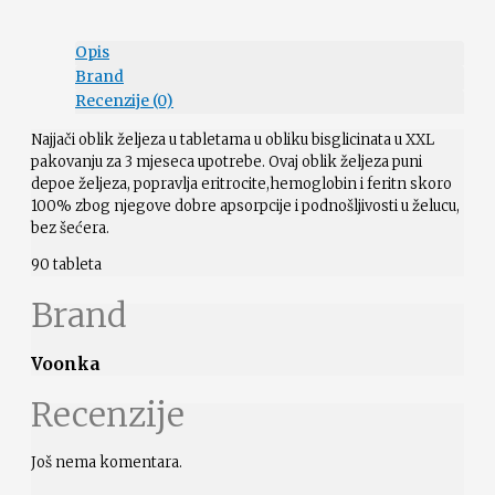
Opis
Brand
Recenzije (0)
Najjači oblik željeza u tabletama u obliku bisglicinata u XXL
pakovanju za 3 mjeseca upotrebe. Ovaj oblik željeza puni
depoe željeza, popravlja eritrocite,hemoglobin i feritn skoro
100% zbog njegove dobre apsorpcije i podnošljivosti u želucu,
bez šećera.
90 tableta
Brand
Voonka
Recenzije
Još nema komentara.