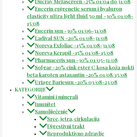
Ducray Melascreen -25% 01/04 do 31/08
Eucerin epigenetic serum i hyaluron
elasticity ultra light fluid 50 ml -30% 01/08-
15/08
Eucerin sun -30% 01/06-31/08
Ladival SUN -20% 01/08-31/08
Noreva Exfoliac -15% 01/08-31/08
Noreva Kerapil -15% 01/08-15/08
Pharmaceris sun -30% 01/05-31/08
Solgar -20% cink ester C kosa koža nokti
beta karoten astaxantin -20% 01/08/15/08
Uriage Bariesun -20% 03/08-23/08
KATEGORIJE
Vitamini i minerali
Imunitet
Samoliječenje
Srce, jetra, cirkulacija
Digestivni trakt
Reproduktivno zdravlje