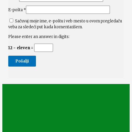
E-pošta
*
Sačuvaj moje ime, e-poštu i veb mesto u ovom pregledaču
veba za sledeći put kada komentarišem.
Please enter an answer in digits:
12 − eleven =