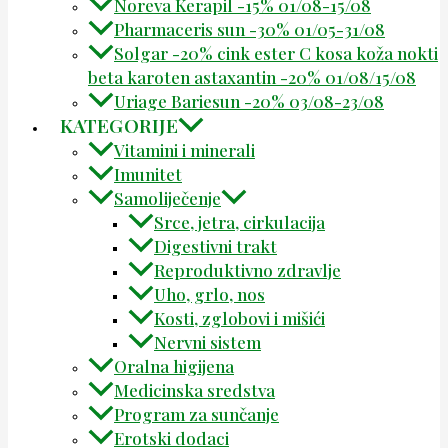
Noreva Kerapil -15% 01/08-15/08
Pharmaceris sun -30% 01/05-31/08
Solgar -20% cink ester C kosa koža nokti
beta karoten astaxantin -20% 01/08/15/08
Uriage Bariesun -20% 03/08-23/08
KATEGORIJE
Vitamini i minerali
Imunitet
Samoliječenje
Srce, jetra, cirkulacija
Digestivni trakt
Reproduktivno zdravlje
Uho, grlo, nos
Kosti, zglobovi i mišići
Nervni sistem
Oralna higijena
Medicinska sredstva
Program za sunčanje
Erotski dodaci