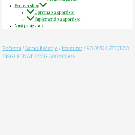
Protein shop
Oprema za sportiste
Suplementi za sportiste
Naši proizvodi
Početna
/
Samoliječenje
/
Imunitet
/ VOONKA ŽELJEZO
BISGLICINAT 17MG A90 tableta