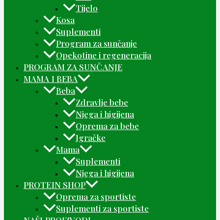
Tijelo
Kosa
Suplementi
Program za sunčanje
Opekotine i regeneracija
PROGRAM ZA SUNČANJE
MAMA I BEBA
Beba
Zdravlje bebe
Njega i higijena
Oprema za bebe
Igračke
Mama
Suplementi
Njega i higijena
PROTEIN SHOP
Oprema za sportiste
Suplementi za sportiste
NAŠI PROIZVODI