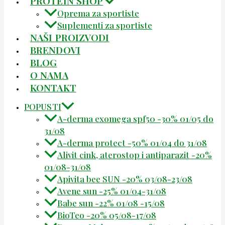
PROTEIN SHOP
Oprema za sportiste
Suplementi za sportiste
NAŠI PROIZVODI
BRENDOVI
BLOG
O NAMA
KONTAKT
POPUSTI
A-derma exomega spf50 -30% 01/05 do
31/08
A-derma protect -50% 01/04 do 31/08
Alivit cink, aterostop i antiparazit -20%
01/08-31/08
Apivita bee SUN -20% 03/08-23/08
Avene sun -25% 01/04-31/08
Babe sun -22% 01/08 -15/08
BioTeo -20% 05/08-17/08