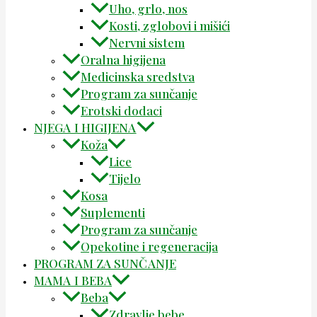
Uho, grlo, nos
Kosti, zglobovi i mišići
Nervni sistem
Oralna higijena
Medicinska sredstva
Program za sunčanje
Erotski dodaci
NJEGA I HIGIJENA
Koža
Lice
Tijelo
Kosa
Suplementi
Program za sunčanje
Opekotine i regeneracija
PROGRAM ZA SUNČANJE
MAMA I BEBA
Beba
Zdravlje bebe