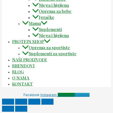
Njega i higijena
Oprema za bebe
Igračke
Mama
Suplementi
Njega i higijena
PROTEIN SHOP
Oprema za sportiste
Suplementi za sportiste
NAŠI PROIZVODI
BRENDOVI
BLOG
O NAMA
KONTAKT
Facebook
Instagram
Phone-alt
Envelope