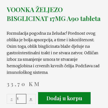
VOONKA ŽELJEZO
BISGLICINAT 17MG A90 tableta
Formulacija pogodna za želudac! Prednost ovog
oblika je bolja apsorpcija, a time i iskorištenost.
Osim toga, oblik bisglicinata blaže djeluje na
gastrointestinalni trakt i ne stvara zatvor. Odličan
izbor za smanjenje umora te stvaranje
hemoglobina i crvenih krvnih čelija. Podržava rad
imunološkog sistema.
33,70
KM
Dodaj u korpu
-
+