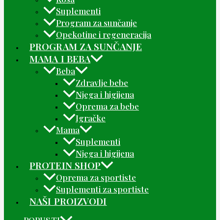
Suplementi
Program za sunčanje
Opekotine i regeneracija
PROGRAM ZA SUNČANJE
MAMA I BEBA
Beba
Zdravlje bebe
Njega i higijena
Oprema za bebe
Igračke
Mama
Suplementi
Njega i higijena
PROTEIN SHOP
Oprema za sportiste
Suplementi za sportiste
NAŠI PROIZVODI
POPUSTI