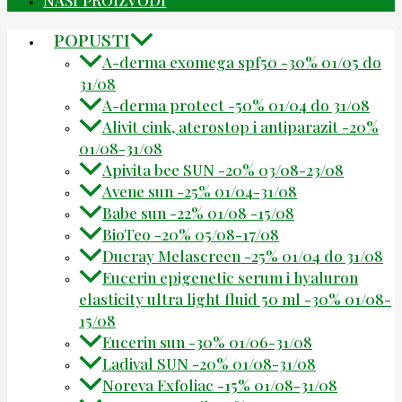
POPUSTI
A-derma exomega spf50 -30% 01/05 do
31/08
A-derma protect -50% 01/04 do 31/08
Alivit cink, aterostop i antiparazit -20%
01/08-31/08
Apivita bee SUN -20% 03/08-23/08
Avene sun -25% 01/04-31/08
Babe sun -22% 01/08 -15/08
BioTeo -20% 05/08-17/08
Ducray Melascreen -25% 01/04 do 31/08
Eucerin epigenetic serum i hyaluron
elasticity ultra light fluid 50 ml -30% 01/08-
15/08
Eucerin sun -30% 01/06-31/08
Ladival SUN -20% 01/08-31/08
Noreva Exfoliac -15% 01/08-31/08