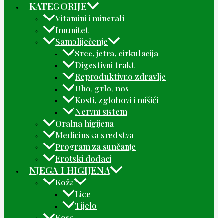
KATEGORIJE
Vitamini i minerali
Imunitet
Samoliječenje
Srce, jetra, cirkulacija
Digestivni trakt
Reproduktivno zdravlje
Uho, grlo, nos
Kosti, zglobovi i mišići
Nervni sistem
Oralna higijena
Medicinska sredstva
Program za sunčanje
Erotski dodaci
NJEGA I HIGIJENA
Koža
Lice
Tijelo
Kosa