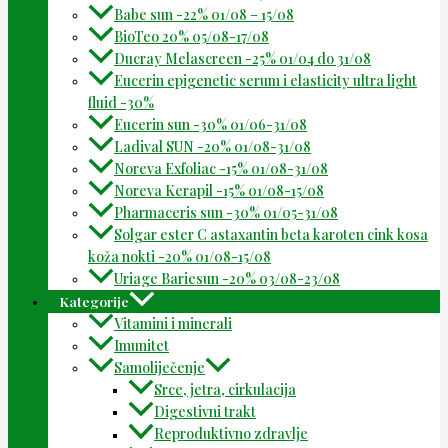
Babe sun -22% 01/08 – 15/08
BioTeo 20% 05/08-17/08
Ducray Melascreen -25% 01/04 do 31/08
Eucerin epigenetic serum i elasticity ultra light
fluid -30%
Eucerin sun -30% 01/06-31/08
Ladival SUN -20% 01/08-31/08
Noreva Exfoliac -15% 01/08-31/08
Noreva Kerapil -15% 01/08-15/08
Pharmaceris sun -30% 01/05-31/08
Solgar ester C astaxantin beta karoten cink kosa
koža nokti -20% 01/08-15/08
Uriage Bariesun -20% 03/08-23/08
Kategorije
Vitamini i minerali
Imunitet
Samoliječenje
Srce, jetra, cirkulacija
Digestivni trakt
Reproduktivno zdravlje