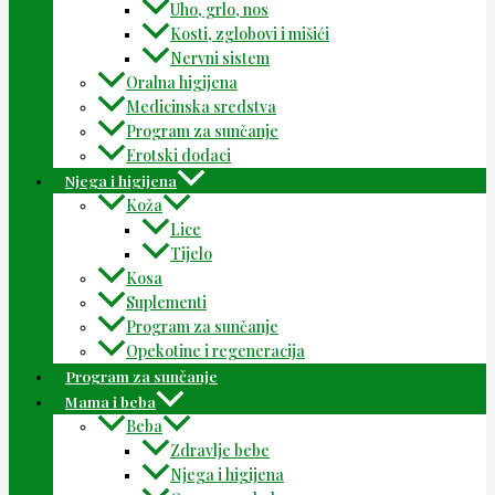
Uho, grlo, nos
Kosti, zglobovi i mišići
Nervni sistem
Oralna higijena
Medicinska sredstva
Program za sunčanje
Erotski dodaci
Njega i higijena
Koža
Lice
Tijelo
Kosa
Suplementi
Program za sunčanje
Opekotine i regeneracija
Program za sunčanje
Mama i beba
Beba
Zdravlje bebe
Njega i higijena