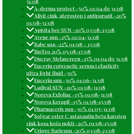
31/08
A-derma protect -50% 01/04 do 31/08
Alivit cink, aterostop i antiparazit -20%
01/08-31/08
Apivita bee SUN -20% 03/08-23/08
Avene sun -25% 01/04-31/08
Babe sun -22% 01/08 – 15/08
BioTeo 20% 05/08-17/08
Ducray Melascreen -25% 01/04 do 31/08
Eucerin epigenetic serum i elasticity
ultra light fluid -30%
Eucerin sun -30% 01/06-31/08
Ladival SUN -20% 01/08-31/08
Noreva Exfoliac -15% 01/08-31/08
Noreva Kerapil -15% 01/08-15/08
Pharmaceris sun -30% 01/05-31/08
Solgar ester C astaxantin beta karoten
cink kosa koža nokti -20% 01/08-15/08
Uriage Bariesun -20% 03/08-23/08