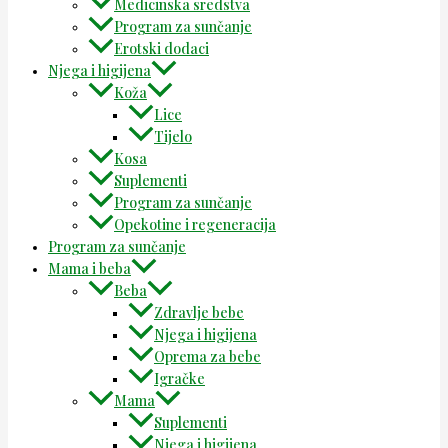
Medicinska sredstva
Program za sunčanje
Erotski dodaci
Njega i higijena
Koža
Lice
Tijelo
Kosa
Suplementi
Program za sunčanje
Opekotine i regeneracija
Program za sunčanje
Mama i beba
Beba
Zdravlje bebe
Njega i higijena
Oprema za bebe
Igračke
Mama
Suplementi
Njega i higijena