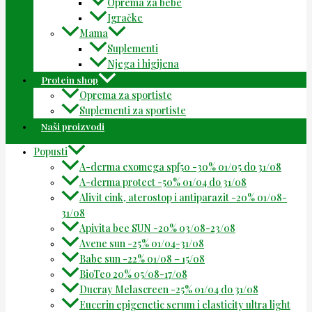
Oprema za bebe
Igračke
Mama
Suplementi
Njega i higijena
Protein shop
Oprema za sportiste
Suplementi za sportiste
Naši proizvodi
Popusti
A-derma exomega spf50 -30% 01/05 do 31/08
A-derma protect -50% 01/04 do 31/08
Alivit cink, aterostop i antiparazit -20% 01/08-
31/08
Apivita bee SUN -20% 03/08-23/08
Avene sun -25% 01/04-31/08
Babe sun -22% 01/08 – 15/08
BioTeo 20% 05/08-17/08
Ducray Melascreen -25% 01/04 do 31/08
Eucerin epigenetic serum i elasticity ultra light