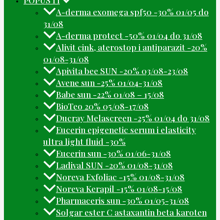
A-derma exomega spf50 -30% 01/05 do
31/08
A-derma protect -50% 01/04 do 31/08
Alivit cink, aterostop i antiparazit -20%
01/08-31/08
Apivita bee SUN -20% 03/08-23/08
Avene sun -25% 01/04-31/08
Babe sun -22% 01/08 – 15/08
BioTeo 20% 05/08-17/08
Ducray Melascreen -25% 01/04 do 31/08
Eucerin epigenetic serum i elasticity
ultra light fluid -30%
Eucerin sun -30% 01/06-31/08
Ladival SUN -20% 01/08-31/08
Noreva Exfoliac -15% 01/08-31/08
Noreva Kerapil -15% 01/08-15/08
Pharmaceris sun -30% 01/05-31/08
Solgar ester C astaxantin beta karoten