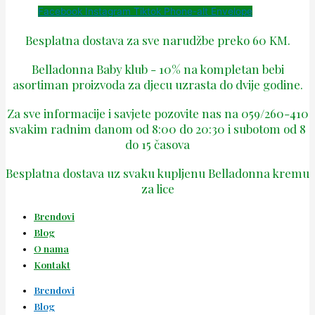
Facebook
Instagram
Tiktok
Phone-alt
Envelope
Besplatna dostava za sve narudžbe preko 60 KM.
Belladonna Baby klub - 10% na kompletan bebi
asortiman proizvoda za djecu uzrasta do dvije godine.
Za sve informacije i savjete pozovite nas na 059/260-410
svakim radnim danom od 8:00 do 20:30 i subotom od 8
do 15 časova
Besplatna dostava uz svaku kupljenu Belladonna kremu
za lice
Brendovi
Blog
O nama
Kontakt
Brendovi
Blog