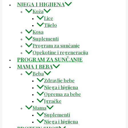
NJEGA I HIGIJENA
Koža
Lice
Tijelo
Kosa
Suplementi
Program za sunčanje
Opekotine i regeneracija
PROGRAM ZA SUNČANJE
MAMA I BEBA
Beba
Zdravlje bebe
Njega i higijena
Oprema za bebe
Igračke
Mama
Suplementi
Njega i higijena