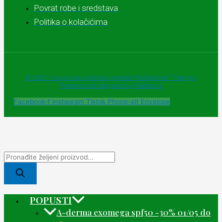
Povrat robe i sredstava
Politika o kolačićima
© 2025 - Sva prava zadržava Apoteke "Belladonna" Trebinje |
Powered and designed by Webherzz
Facebook-f
Instagram
Tiktok
Phone-alt
Envelope
POPUSTI
A-derma exomega spf50 -30% 01/05 do