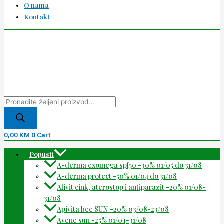
O nama
Kontakt
0,00
KM
0
Cart
Popusti
A-derma exomega spf50 -30% 01/05 do 31/08
A-derma protect -50% 01/04 do 31/08
Alivit cink, aterostop i antiparazit -20% 01/08-
31/08
Apivita bee SUN -20% 03/08-23/08
Avene sun -25% 01/04-31/08