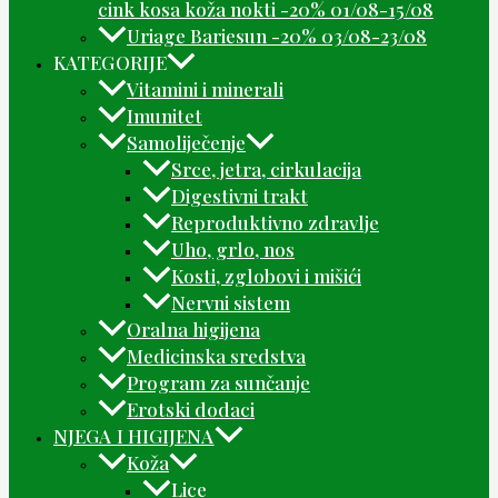
cink kosa koža nokti -20% 01/08-15/08
Uriage Bariesun -20% 03/08-23/08
KATEGORIJE
Vitamini i minerali
Imunitet
Samoliječenje
Srce, jetra, cirkulacija
Digestivni trakt
Reproduktivno zdravlje
Uho, grlo, nos
Kosti, zglobovi i mišići
Nervni sistem
Oralna higijena
Medicinska sredstva
Program za sunčanje
Erotski dodaci
NJEGA I HIGIJENA
Koža
Lice