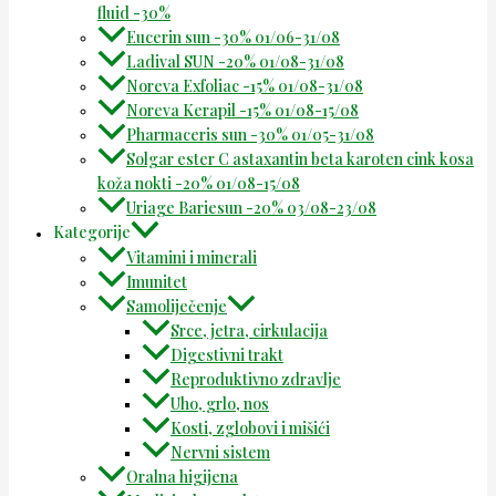
fluid -30%
Eucerin sun -30% 01/06-31/08
Ladival SUN -20% 01/08-31/08
Noreva Exfoliac -15% 01/08-31/08
Noreva Kerapil -15% 01/08-15/08
Pharmaceris sun -30% 01/05-31/08
Solgar ester C astaxantin beta karoten cink kosa
koža nokti -20% 01/08-15/08
Uriage Bariesun -20% 03/08-23/08
Kategorije
Vitamini i minerali
Imunitet
Samoliječenje
Srce, jetra, cirkulacija
Digestivni trakt
Reproduktivno zdravlje
Uho, grlo, nos
Kosti, zglobovi i mišići
Nervni sistem
Oralna higijena