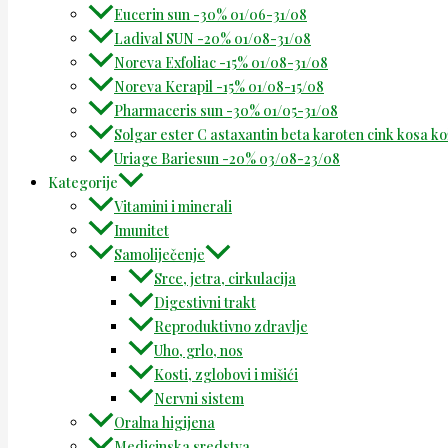
Eucerin sun -30% 01/06-31/08
Ladival SUN -20% 01/08-31/08
Noreva Exfoliac -15% 01/08-31/08
Noreva Kerapil -15% 01/08-15/08
Pharmaceris sun -30% 01/05-31/08
Solgar ester C astaxantin beta karoten cink kosa k
Uriage Bariesun -20% 03/08-23/08
Kategorije
Vitamini i minerali
Imunitet
Samoliječenje
Srce, jetra, cirkulacija
Digestivni trakt
Reproduktivno zdravlje
Uho, grlo, nos
Kosti, zglobovi i mišići
Nervni sistem
Oralna higijena
Medicinska sredstva