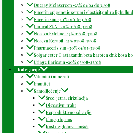
Ducray Melascreen -25% 01/04 do 31/08
Eucerin epigenetic serum i elasticity ultra light flu
Eucerin sun -30% 01/06-31/08
Ladival SUN -20% 01/08-31/08
Noreva Exfoliac -15% 01/08-31/08
Noreva Kerapil -15% 01/08-15/08
Pharmaceris sun -30% 01/05-31/08
Solgar ester C astaxantin beta karoten cink kosa k
Uriage Bariesun -20% 03/08-23/08
Kategorije
Vitamini i minerali
Imunitet
Samoliječenje
Srce, jetra, cirkulacija
Digestivni trakt
Reproduktivno zdravlje
Uho, grlo, nos
Kosti, zglobovi i mišići