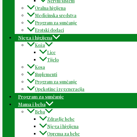
Nervni sistem
Oralna higijena
Medicinska sredstva
Program za sunčanje
Erotski dodaci
Njega i higijena
Koža
Lice
Tijelo
Kosa
Suplementi
Program za sunčanje
Opekotine i regeneracija
Program za sunčanje
Mama i beba
Beba
Zdravlje bebe
Njega i higijena
Oprema za bebe