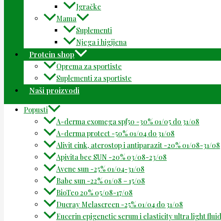
Igračke
Mama
Suplementi
Njega i higijena
Protein shop
Oprema za sportiste
Suplementi za sportiste
Naši proizvodi
Popusti
A-derma exomega spf50 -30% 01/05 do 31/08
A-derma protect -50% 01/04 do 31/08
Alivit cink, aterostop i antiparazit -20% 01/08-31/08
Apivita bee SUN -20% 03/08-23/08
Avene sun -25% 01/04-31/08
Babe sun -22% 01/08 – 15/08
BioTeo 20% 05/08-17/08
Ducray Melascreen -25% 01/04 do 31/08
Eucerin epigenetic serum i elasticity ultra light flu