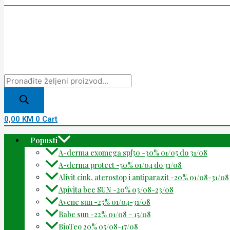
0,00
KM
0
Cart
Popusti
A-derma exomega spf50 -30% 01/05 do 31/08
A-derma protect -50% 01/04 do 31/08
Alivit cink, aterostop i antiparazit -20% 01/08-31/08
Apivita bee SUN -20% 03/08-23/08
Avene sun -25% 01/04-31/08
Babe sun -22% 01/08 – 15/08
BioTeo 20% 05/08-17/08