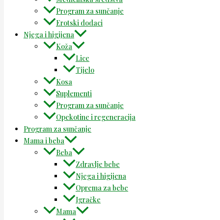
Program za sunčanje
Erotski dodaci
Njega i higijena
Koža
Lice
Tijelo
Kosa
Suplementi
Program za sunčanje
Opekotine i regeneracija
Program za sunčanje
Mama i beba
Beba
Zdravlje bebe
Njega i higijena
Oprema za bebe
Igračke
Mama