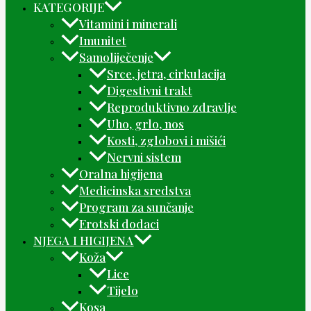
KATEGORIJE
Vitamini i minerali
Imunitet
Samoliječenje
Srce, jetra, cirkulacija
Digestivni trakt
Reproduktivno zdravlje
Uho, grlo, nos
Kosti, zglobovi i mišići
Nervni sistem
Oralna higijena
Medicinska sredstva
Program za sunčanje
Erotski dodaci
NJEGA I HIGIJENA
Koža
Lice
Tijelo
Kosa