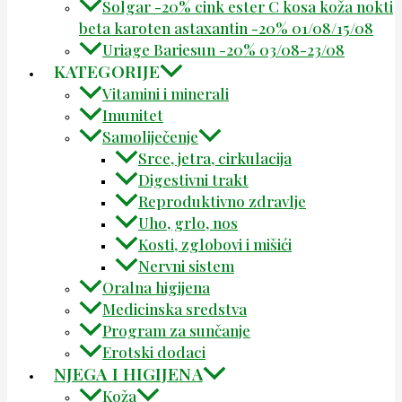
Solgar -20% cink ester C kosa koža nokti
beta karoten astaxantin -20% 01/08/15/08
Uriage Bariesun -20% 03/08-23/08
KATEGORIJE
Vitamini i minerali
Imunitet
Samoliječenje
Srce, jetra, cirkulacija
Digestivni trakt
Reproduktivno zdravlje
Uho, grlo, nos
Kosti, zglobovi i mišići
Nervni sistem
Oralna higijena
Medicinska sredstva
Program za sunčanje
Erotski dodaci
NJEGA I HIGIJENA
Koža