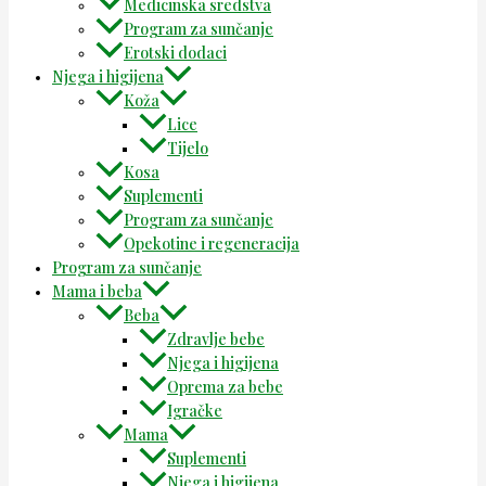
Medicinska sredstva
Program za sunčanje
Erotski dodaci
Njega i higijena
Koža
Lice
Tijelo
Kosa
Suplementi
Program za sunčanje
Opekotine i regeneracija
Program za sunčanje
Mama i beba
Beba
Zdravlje bebe
Njega i higijena
Oprema za bebe
Igračke
Mama
Suplementi
Njega i higijena