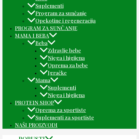
Suplementi
Program za sunčanje
Opekotine i regeneracija
PROGRAM ZA SUNČANJE
MAMA I BEBA
Beba
Zdravlje bebe
Njega i higijena
Oprema za bebe
Igračke
Mama
Suplementi
Njega i higijena
PROTEIN SHOP
Oprema za sportiste
Suplementi za sportiste
NAŠI PROIZVODI
POPUSTI