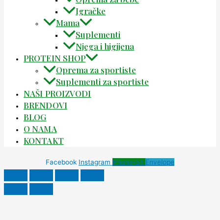
Igračke
Mama
Suplementi
Njega i higijena
PROTEIN SHOP
Oprema za sportiste
Suplementi za sportiste
NAŠI PROIZVODI
BRENDOVI
BLOG
O NAMA
KONTAKT
Facebook
Instagram
Phone-alt
Envelope