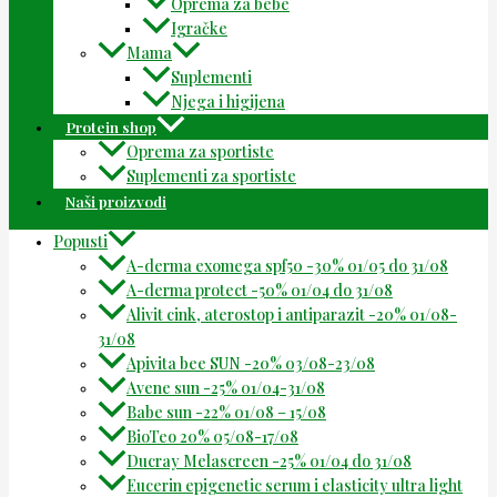
Oprema za bebe
Igračke
Mama
Suplementi
Njega i higijena
Protein shop
Oprema za sportiste
Suplementi za sportiste
Naši proizvodi
Popusti
A-derma exomega spf50 -30% 01/05 do 31/08
A-derma protect -50% 01/04 do 31/08
Alivit cink, aterostop i antiparazit -20% 01/08-
31/08
Apivita bee SUN -20% 03/08-23/08
Avene sun -25% 01/04-31/08
Babe sun -22% 01/08 – 15/08
BioTeo 20% 05/08-17/08
Ducray Melascreen -25% 01/04 do 31/08
Eucerin epigenetic serum i elasticity ultra light