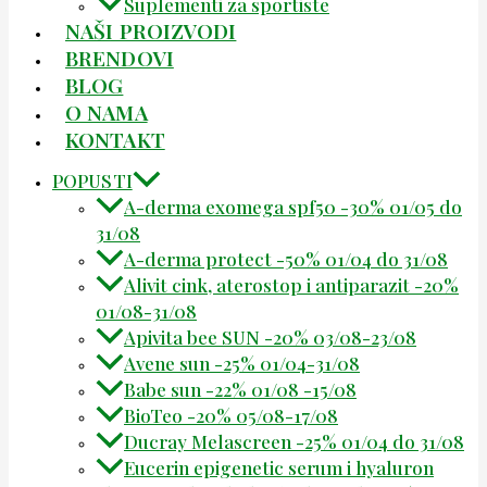
Suplementi za sportiste
NAŠI PROIZVODI
BRENDOVI
BLOG
O NAMA
KONTAKT
POPUSTI
A-derma exomega spf50 -30% 01/05 do
31/08
A-derma protect -50% 01/04 do 31/08
Alivit cink, aterostop i antiparazit -20%
01/08-31/08
Apivita bee SUN -20% 03/08-23/08
Avene sun -25% 01/04-31/08
Babe sun -22% 01/08 -15/08
BioTeo -20% 05/08-17/08
Ducray Melascreen -25% 01/04 do 31/08
Eucerin epigenetic serum i hyaluron