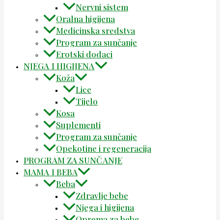
Nervni sistem
Oralna higijena
Medicinska sredstva
Program za sunčanje
Erotski dodaci
NJEGA I HIGIJENA
Koža
Lice
Tijelo
Kosa
Suplementi
Program za sunčanje
Opekotine i regeneracija
PROGRAM ZA SUNČANJE
MAMA I BEBA
Beba
Zdravlje bebe
Njega i higijena
Oprema za bebe