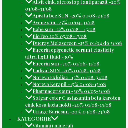
Alivit cink, aterostop i antiparazit -20%
01/08-31/08
Apivita bee SUN -20% 03/08-23/08
Avene sun -25% 01/04-31/08
Babe sun -22% 01/08 – 15/08
BioTeo 20% 05/08-17/08
Ducray Melascreen -25% 01/04 do 31/08
Eucerin epigenetic serum i elasticity
ultra light fluid -30%
Eucerin sun -30% 01/06-31/08
Ladival SUN -20% 01/08-31/08
Noreva Exfoliac -15% 01/08-31/08
Noreva Kerapil -15% 01/08-15/08
Pharmaceris sun -30% 01/05-31/08
Solgar ester C astaxantin beta karoten
cink kosa koža nokti -20% 01/08-15/08
Uriage Bariesun -20% 03/08-23/08
KATEGORIJE
Vitamini i minerali