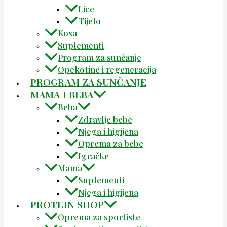
Lice
Tijelo
Kosa
Suplementi
Program za sunčanje
Opekotine i regeneracija
PROGRAM ZA SUNČANJE
MAMA I BEBA
Beba
Zdravlje bebe
Njega i higijena
Oprema za bebe
Igračke
Mama
Suplementi
Njega i higijena
PROTEIN SHOP
Oprema za sportiste