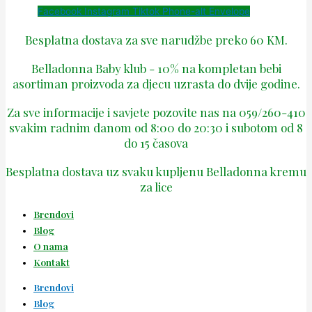
Facebook
Instagram
Tiktok
Phone-alt
Envelope
Besplatna dostava za sve narudžbe preko 60 KM.
Belladonna Baby klub - 10% na kompletan bebi
asortiman proizvoda za djecu uzrasta do dvije godine.
Za sve informacije i savjete pozovite nas na 059/260-410
svakim radnim danom od 8:00 do 20:30 i subotom od 8
do 15 časova
Besplatna dostava uz svaku kupljenu Belladonna kremu
za lice
Brendovi
Blog
O nama
Kontakt
Brendovi
Blog