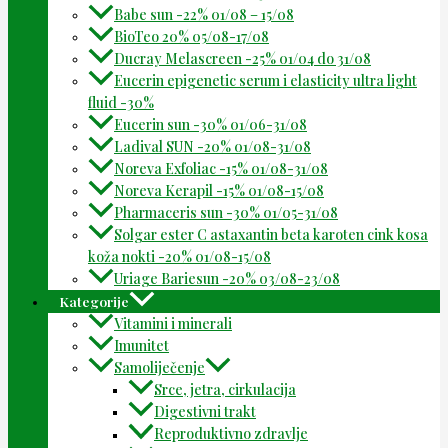
Babe sun -22% 01/08 – 15/08
BioTeo 20% 05/08-17/08
Ducray Melascreen -25% 01/04 do 31/08
Eucerin epigenetic serum i elasticity ultra light
fluid -30%
Eucerin sun -30% 01/06-31/08
Ladival SUN -20% 01/08-31/08
Noreva Exfoliac -15% 01/08-31/08
Noreva Kerapil -15% 01/08-15/08
Pharmaceris sun -30% 01/05-31/08
Solgar ester C astaxantin beta karoten cink kosa
koža nokti -20% 01/08-15/08
Uriage Bariesun -20% 03/08-23/08
Kategorije
Vitamini i minerali
Imunitet
Samoliječenje
Srce, jetra, cirkulacija
Digestivni trakt
Reproduktivno zdravlje