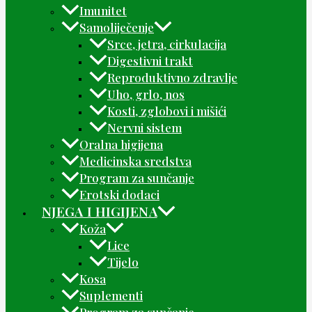
Imunitet
Samoliječenje
Srce, jetra, cirkulacija
Digestivni trakt
Reproduktivno zdravlje
Uho, grlo, nos
Kosti, zglobovi i mišići
Nervni sistem
Oralna higijena
Medicinska sredstva
Program za sunčanje
Erotski dodaci
NJEGA I HIGIJENA
Koža
Lice
Tijelo
Kosa
Suplementi
Program za sunčanje