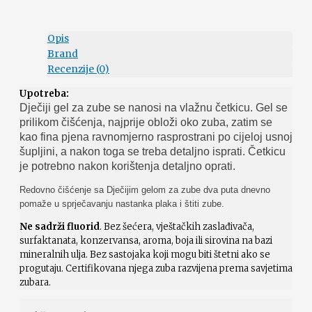
Opis
Brand
Recenzije (0)
Upotreba:
Dječiji gel za zube se nanosi na vlažnu četkicu. Gel se
prilikom čišćenja, najprije obloži oko zuba, zatim se
kao fina pjena ravnomjerno rasprostrani po cijeloj usnoj
šupljini, a nakon toga se treba detaljno isprati. Četkicu
je potrebno nakon korištenja detaljno oprati.
Redovno čišćenje sa Dječijim gelom za zube dva puta dnevno
pomaže u sprječavanju nastanka plaka i štiti zube.
Ne sadrži fluorid
. Bez šećera, vještačkih zaslađivača,
surfaktanata, konzervansa, aroma, boja ili sirovina na bazi
mineralnih ulja. Bez sastojaka koji mogu biti štetni ako se
progutaju. Certifikovana njega zuba razvijena prema savjetima
zubara.