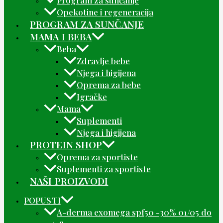
Opekotine i regeneracija
PROGRAM ZA SUNČANJE
MAMA I BEBA
Beba
Zdravlje bebe
Njega i higijena
Oprema za bebe
Igračke
Mama
Suplementi
Njega i higijena
PROTEIN SHOP
Oprema za sportiste
Suplementi za sportiste
NAŠI PROIZVODI
POPUSTI
A-derma exomega spf50 -30% 01/05 do