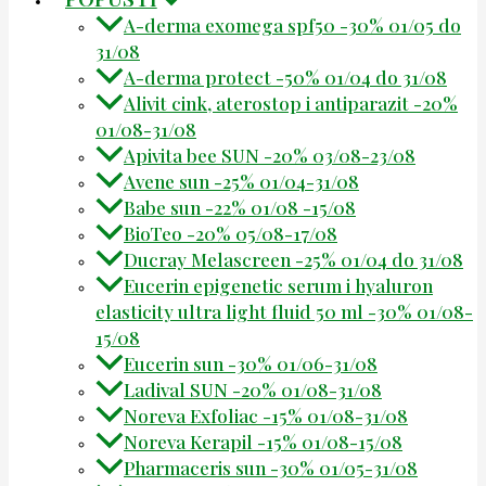
A-derma exomega spf50 -30% 01/05 do
31/08
A-derma protect -50% 01/04 do 31/08
Alivit cink, aterostop i antiparazit -20%
01/08-31/08
Apivita bee SUN -20% 03/08-23/08
Avene sun -25% 01/04-31/08
Babe sun -22% 01/08 -15/08
BioTeo -20% 05/08-17/08
Ducray Melascreen -25% 01/04 do 31/08
Eucerin epigenetic serum i hyaluron
elasticity ultra light fluid 50 ml -30% 01/08-
15/08
Eucerin sun -30% 01/06-31/08
Ladival SUN -20% 01/08-31/08
Noreva Exfoliac -15% 01/08-31/08
Noreva Kerapil -15% 01/08-15/08
Pharmaceris sun -30% 01/05-31/08