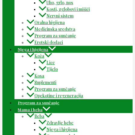
Uho, grlo, nos
Kosti, zglobovi i mišići
Nervni sistem
Oralna higijena
Medicinska sredstva
Program za sunčanje
Erotski dodaci
Njega i higijena
Koža
Lice
Tijelo
Kosa
Suplementi
Program za sunčanje
Opekotine i regeneracija
Program za sunčanje
Mama i beba
Beba
Zdravlje bebe
Njega i higijena