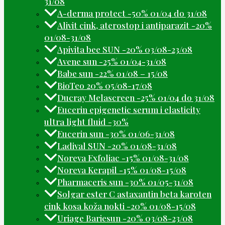
31/08
A-derma protect -50% 01/04 do 31/08
Alivit cink, aterostop i antiparazit -20%
01/08-31/08
Apivita bee SUN -20% 03/08-23/08
Avene sun -25% 01/04-31/08
Babe sun -22% 01/08 – 15/08
BioTeo 20% 05/08-17/08
Ducray Melascreen -25% 01/04 do 31/08
Eucerin epigenetic serum i elasticity
ultra light fluid -30%
Eucerin sun -30% 01/06-31/08
Ladival SUN -20% 01/08-31/08
Noreva Exfoliac -15% 01/08-31/08
Noreva Kerapil -15% 01/08-15/08
Pharmaceris sun -30% 01/05-31/08
Solgar ester C astaxantin beta karoten
cink kosa koža nokti -20% 01/08-15/08
Uriage Bariesun -20% 03/08-23/08