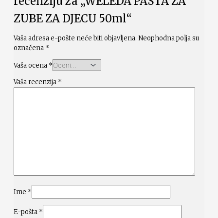
recenziju za „WELEDA PASTA ZA
ZUBE ZA DJECU 50ml“
Vaša adresa e-pošte neće biti objavljena.
Neophodna polja su
označena
*
Vaša ocena
*
Vaša recenzija
*
Ime
*
E-pošta
*