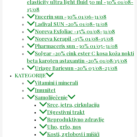
elasticity ultra light fluid 50 ml -30% 01/08-
15/08
Eucerin sun -30% 01/06-31/08
Ladival SUN -20% 01/08-31/08
Noreva Exfoliac -15% 01/08-31/08
Noreva Kerapil -15% 01/08-15/08
Pharmaceris sun -30% 01/05-31/08
Solgar -20% cink ester C kosa koža nokti
beta karoten astaxantin -20% 01/08/15/08
Uriage Bariesun -20% 03/08-23/08
KATEGORIJE
Vitamini i minerali
Imunitet
Samoliječenje
Srce, jetra, cirkulacija
Digestivni trakt
Reproduktivno zdravlje
Uho, grlo, nos
Kosti, zglobovi i mišići