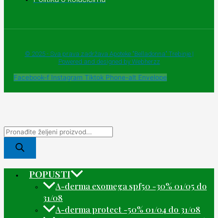
© 2025 - Sva prava zadržava Apoteke "Belladonna" Trebinje |
Powered and designed by Webherzz
Facebook-f
Instagram
Tiktok
Phone-alt
Envelope
POPUSTI
A-derma exomega spf50 -30% 01/05 do
31/08
A-derma protect -50% 01/04 do 31/08