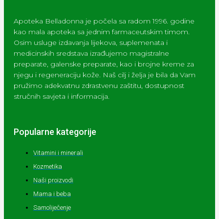
Apoteka Belladonna je počela sa radom 1996. godine
kao mala apoteka sa jednim farmaceutskim timom.
Osim usluge izdavanja lijekova, suplemenata i
medicinskih sredstava izrađujemo magistralne
preparate, galenske preparate, kao i brojne kreme za
njegu i regeneraciju kože. Naš cilj i želja je bila da Vam
pružimo adekvatnu zdrastvenu zaštitu, dostupnost
stručnih savjeta i informacija.
Popularne kategorije
Vitamini i minerali
Kozmetika
Naši proizvodi
Mama i beba
Samoliječenje