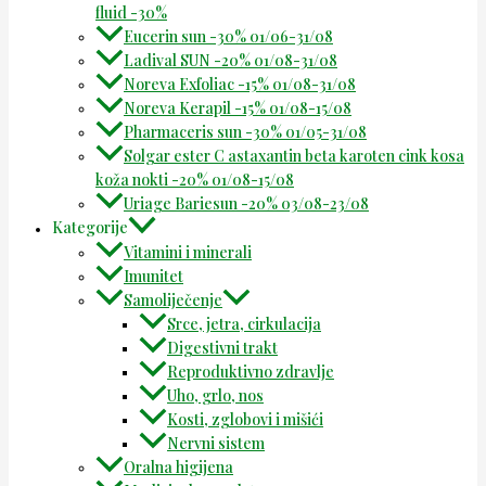
fluid -30%
Eucerin sun -30% 01/06-31/08
Ladival SUN -20% 01/08-31/08
Noreva Exfoliac -15% 01/08-31/08
Noreva Kerapil -15% 01/08-15/08
Pharmaceris sun -30% 01/05-31/08
Solgar ester C astaxantin beta karoten cink kosa
koža nokti -20% 01/08-15/08
Uriage Bariesun -20% 03/08-23/08
Kategorije
Vitamini i minerali
Imunitet
Samoliječenje
Srce, jetra, cirkulacija
Digestivni trakt
Reproduktivno zdravlje
Uho, grlo, nos
Kosti, zglobovi i mišići
Nervni sistem
Oralna higijena