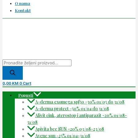
O nama
Kontakt
0,00
KM
0
Cart
Popusti
A-derma exomega spf50 -30% 01/05 do 31/08
A-derma protect -50% 01/04 do 31/08
Alivit cink, aterostop i antiparazit -20% 01/08-
31/08
Apivita bee SUN -20% 03/08-23/08
Avene sun -25% 01/04-31/08