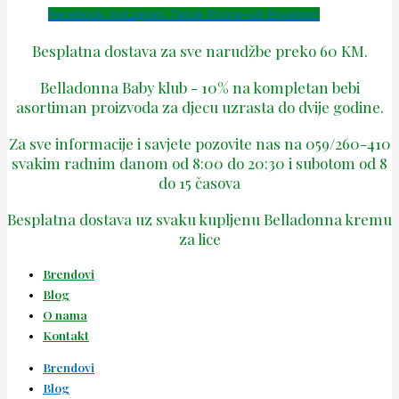
Facebook
Instagram
Tiktok
Phone-alt
Envelope
Besplatna dostava za sve narudžbe preko 60 KM.
Belladonna Baby klub - 10% na kompletan bebi
asortiman proizvoda za djecu uzrasta do dvije godine.
Za sve informacije i savjete pozovite nas na 059/260-410
svakim radnim danom od 8:00 do 20:30 i subotom od 8
do 15 časova
Besplatna dostava uz svaku kupljenu Belladonna kremu
za lice
Brendovi
Blog
O nama
Kontakt
Brendovi
Blog