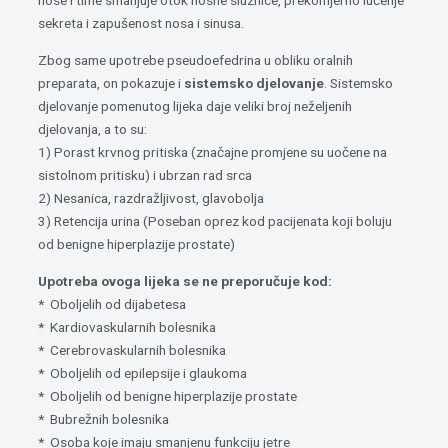
nose i time smanjuje otok nosne sluznice, prekomjerno lučenje
sekreta i zapušenost nosa i sinusa.
Zbog same upotrebe pseudoefedrina u obliku oralnih
preparata, on pokazuje i
sistemsko djelovanje
. Sistemsko
djelovanje pomenutog lijeka daje veliki broj neželjenih
djelovanja, a to su:
1) Porast krvnog pritiska (značajne promjene su uočene na
sistolnom pritisku) i ubrzan rad srca
2) Nesanica, razdražljivost, glavobolja
3) Retencija urina (Poseban oprez kod pacijenata koji boluju
od benigne hiperplazije prostate)
Upotreba ovoga lijeka se ne preporučuje kod:
* Oboljelih od dijabetesa
* Kardiovaskularnih bolesnika
* Cerebrovaskularnih bolesnika
* Oboljelih od epilepsije i glaukoma
* Oboljelih od benigne hiperplazije prostate
* Bubrežnih bolesnika
* Osoba koje imaju smanjenu funkciju jetre