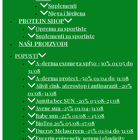
Suplementi
Njega i higijena
PROTEIN SHOP
Oprema za sportiste
Suplementi za sportiste
NAŠI PROIZVODI
POPUSTI
A-derma exomega spf50 -30% 01/05 do
31/08
A-derma protect -50% 01/04 do 31/08
Alivit cink, aterostop i antiparazit -20%
01/08-31/08
Apivita bee SUN -20% 03/08-23/08
Avene sun -25% 01/04-31/08
Babe sun -22% 01/08 – 15/08
BioTeo 20% 05/08-17/08
Ducray Melascreen -25% 01/04 do 31/08
Eucerin epigenetic serum i elasticity