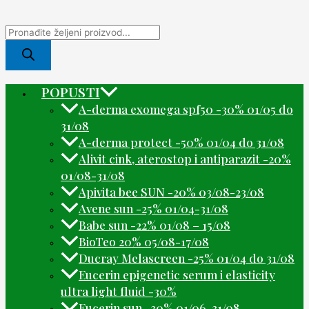
POPUSTI
A-derma exomega spf50 -30% 01/05 do
31/08
A-derma protect -50% 01/04 do 31/08
Alivit cink, aterostop i antiparazit -20%
01/08-31/08
Apivita bee SUN -20% 03/08-23/08
Avene sun -25% 01/04-31/08
Babe sun -22% 01/08 – 15/08
BioTeo 20% 05/08-17/08
Ducray Melascreen -25% 01/04 do 31/08
Eucerin epigenetic serum i elasticity
ultra light fluid -30%
Eucerin sun -30% 01/06-31/08