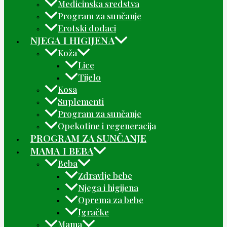
Medicinska sredstva
Program za sunčanje
Erotski dodaci
NJEGA I HIGIJENA
Koža
Lice
Tijelo
Kosa
Suplementi
Program za sunčanje
Opekotine i regeneracija
PROGRAM ZA SUNČANJE
MAMA I BEBA
Beba
Zdravlje bebe
Njega i higijena
Oprema za bebe
Igračke
Mama