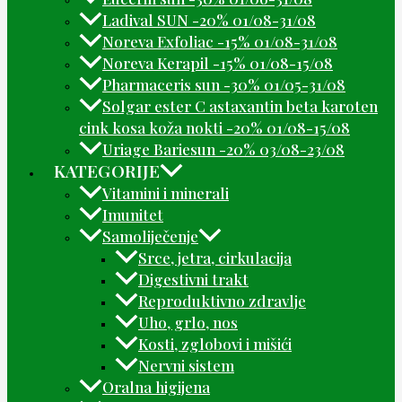
Ladival SUN -20% 01/08-31/08
Noreva Exfoliac -15% 01/08-31/08
Noreva Kerapil -15% 01/08-15/08
Pharmaceris sun -30% 01/05-31/08
Solgar ester C astaxantin beta karoten
cink kosa koža nokti -20% 01/08-15/08
Uriage Bariesun -20% 03/08-23/08
KATEGORIJE
Vitamini i minerali
Imunitet
Samoliječenje
Srce, jetra, cirkulacija
Digestivni trakt
Reproduktivno zdravlje
Uho, grlo, nos
Kosti, zglobovi i mišići
Nervni sistem
Oralna higijena