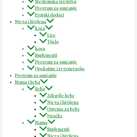
Medicinska sredstva
Program za sunčanje
Erotski dodaci
Njega i higijena
Koža
Lice
Tijelo
Kosa
Suplementi
Program za sunčanje
Opekotine i regeneracija
Program za sunčanje
Mama i beba
Beba
Zdravlje bebe
Njega i higijena
Oprema za bebe
Igračke
Mama
Suplementi
Njega i higijena