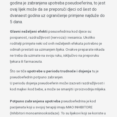
godina je zabranjena upotreba pseudoeferina, to jest
ovaj lijek može da se preporuči djeci od šest do
dvanaest godina uz ograničenje primjene najduže do
5 dana.
Glavni neželjeni efekti
pseuoefedrina kod djece su:
pospanost, razdražljivost (nervoza) i nesanica. Ukoliko
roditelji primjete neki od ovih neželjenih efekata potrebno je
odmah prestati sa uzimanjem lijeka. Ovakve preparate nikada
ne treba da uzimate na svoju ruku, isključivo na preporuku
ljekara ili farmaceuta.
Što se tiče
upotrebe u periodu trudnoće i dojenja
tu je
pseudoefedrin potpuno zabranjen.
U periodu dojenja pseudoeferin može izazvati razdražljivost i
kod majke i kod bebe, a može se smanjiti i proizvodnja mlijeka.
Potpuno zabranjena upotreba
pseudoefedrina je kod
pacijenata koji u svojoj terapiji imaju MAO INHIBITORE
(Inhibitori monoaminooksidaze). To su lijekovi koji se koriste u