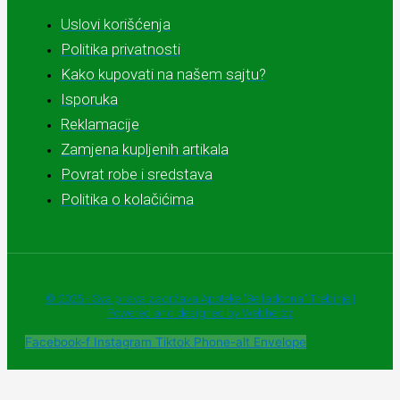
Uslovi korišćenja
Politika privatnosti
Kako kupovati na našem sajtu?
Isporuka
Reklamacije
Zamjena kupljenih artikala
Povrat robe i sredstava
Politika o kolačićima
© 2025 - Sva prava zadržava Apoteke "Belladonna" Trebinje |
Powered and designed by Webherzz
Facebook-f
Instagram
Tiktok
Phone-alt
Envelope