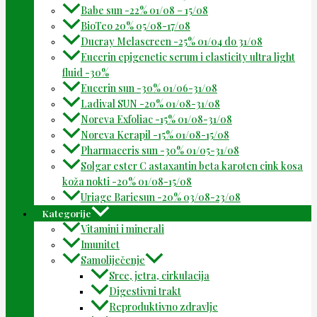
Babe sun -22% 01/08 – 15/08
BioTeo 20% 05/08-17/08
Ducray Melascreen -25% 01/04 do 31/08
Eucerin epigenetic serum i elasticity ultra light
fluid -30%
Eucerin sun -30% 01/06-31/08
Ladival SUN -20% 01/08-31/08
Noreva Exfoliac -15% 01/08-31/08
Noreva Kerapil -15% 01/08-15/08
Pharmaceris sun -30% 01/05-31/08
Solgar ester C astaxantin beta karoten cink kosa
koža nokti -20% 01/08-15/08
Uriage Bariesun -20% 03/08-23/08
Kategorije
Vitamini i minerali
Imunitet
Samoliječenje
Srce, jetra, cirkulacija
Digestivni trakt
Reproduktivno zdravlje