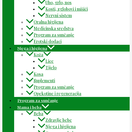
Uho, grlo, nos
Kosti, zglobovi i mišići
Nervni sistem
Oralna higijena
Medicinska sredstva
Program za sunčanje
Erotski dodaci
Njega i higijena
Koža
Lice
Tijelo
Kosa
Suplementi
Program za sunčanje
Opekotine i regeneracija
Program za sunčanje
Mama i beba
Beba
Zdravlje bebe
Njega i higijena