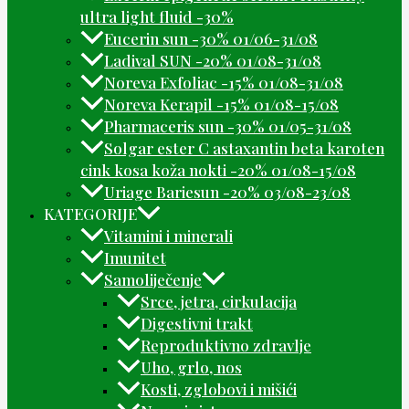
ultra light fluid -30%
Eucerin sun -30% 01/06-31/08
Ladival SUN -20% 01/08-31/08
Noreva Exfoliac -15% 01/08-31/08
Noreva Kerapil -15% 01/08-15/08
Pharmaceris sun -30% 01/05-31/08
Solgar ester C astaxantin beta karoten
cink kosa koža nokti -20% 01/08-15/08
Uriage Bariesun -20% 03/08-23/08
KATEGORIJE
Vitamini i minerali
Imunitet
Samoliječenje
Srce, jetra, cirkulacija
Digestivni trakt
Reproduktivno zdravlje
Uho, grlo, nos
Kosti, zglobovi i mišići