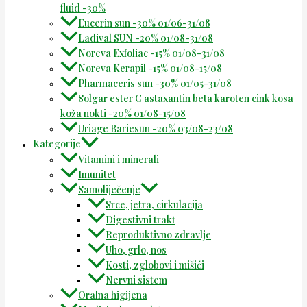
fluid -30%
Eucerin sun -30% 01/06-31/08
Ladival SUN -20% 01/08-31/08
Noreva Exfoliac -15% 01/08-31/08
Noreva Kerapil -15% 01/08-15/08
Pharmaceris sun -30% 01/05-31/08
Solgar ester C astaxantin beta karoten cink kosa
koža nokti -20% 01/08-15/08
Uriage Bariesun -20% 03/08-23/08
Kategorije
Vitamini i minerali
Imunitet
Samoliječenje
Srce, jetra, cirkulacija
Digestivni trakt
Reproduktivno zdravlje
Uho, grlo, nos
Kosti, zglobovi i mišići
Nervni sistem
Oralna higijena