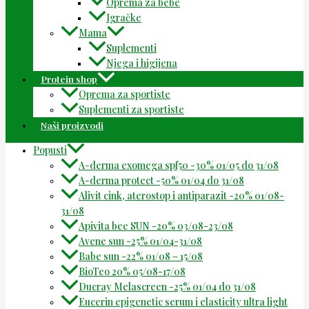
Oprema za bebe
Igračke
Mama
Suplementi
Njega i higijena
Protein shop
Oprema za sportiste
Suplementi za sportiste
Naši proizvodi
Popusti
A-derma exomega spf50 -30% 01/05 do 31/08
A-derma protect -50% 01/04 do 31/08
Alivit cink, aterostop i antiparazit -20% 01/08-
31/08
Apivita bee SUN -20% 03/08-23/08
Avene sun -25% 01/04-31/08
Babe sun -22% 01/08 – 15/08
BioTeo 20% 05/08-17/08
Ducray Melascreen -25% 01/04 do 31/08
Eucerin epigenetic serum i elasticity ultra light