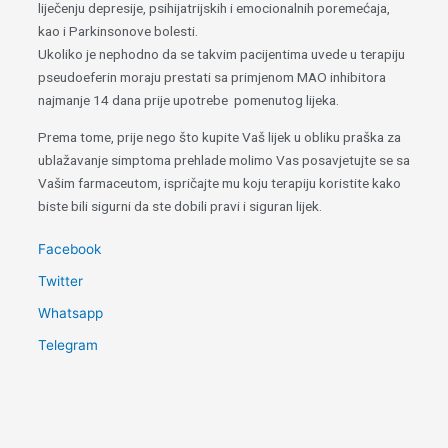
liječenju depresije, psihijatrijskih i emocionalnih poremećaja,
kao i Parkinsonove bolesti.
Ukoliko je nephodno da se takvim pacijentima uvede u terapiju
pseudoeferin moraju prestati sa primjenom MAO inhibitora
najmanje 14 dana prije upotrebe pomenutog lijeka.
Prema tome, prije nego što kupite Vaš lijek u obliku praška za
ublažavanje simptoma prehlade molimo Vas posavjetujte se sa
Vašim farmaceutom, ispričajte mu koju terapiju koristite kako
biste bili sigurni da ste dobili pravi i siguran lijek.
Facebook
Twitter
Whatsapp
Telegram