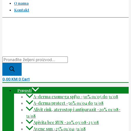
O nama
Kontakt
0,00
KM
0
Cart
Popusti
A-derma exomega spf50 -30% 01/05 do 31/08
A-derma protect -50% 01/04 do 31/08
Alivit cink, aterostop i antiparazit -20% 01/08-
31/08
Apivita bee SUN -20% 03/08-23/08
Avene sun -25% 01/04-31/08