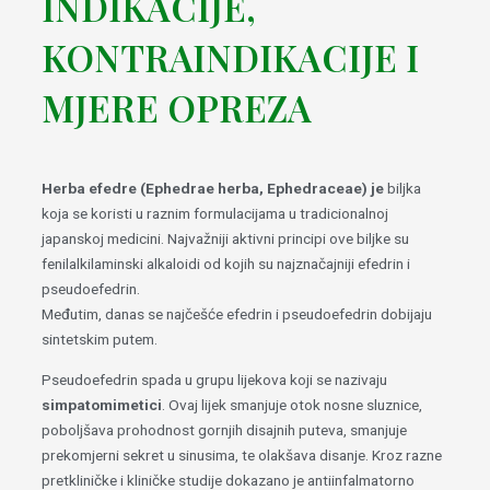
INDIKACIJE,
KONTRAINDIKACIJE I
MJERE OPREZA
Herba efedre (Ephedrae herba, Ephedraceae) je
biljka
koja se koristi u raznim formulacijama u tradicionalnoj
japanskoj medicini. Najvažniji aktivni principi ove biljke su
fenilalkilaminski alkaloidi od kojih su najznačajniji efedrin i
pseudoefedrin.
Međutim, danas se najčešće efedrin i pseudoefedrin dobijaju
sintetskim putem.
Pseudoefedrin spada u grupu lijekova koji se nazivaju
simpatomimetici
. Ovaj lijek smanjuje otok nosne sluznice,
poboljšava prohodnost gornjih disajnih puteva, smanjuje
prekomjerni sekret u sinusima, te olakšava disanje. Kroz razne
pretkliničke i kliničke studije dokazano je antiinfalmatorno