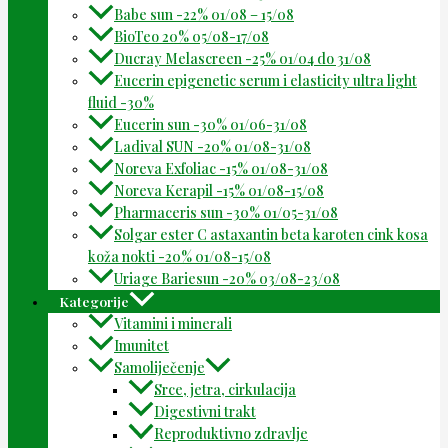
Babe sun -22% 01/08 – 15/08
BioTeo 20% 05/08-17/08
Ducray Melascreen -25% 01/04 do 31/08
Eucerin epigenetic serum i elasticity ultra light
fluid -30%
Eucerin sun -30% 01/06-31/08
Ladival SUN -20% 01/08-31/08
Noreva Exfoliac -15% 01/08-31/08
Noreva Kerapil -15% 01/08-15/08
Pharmaceris sun -30% 01/05-31/08
Solgar ester C astaxantin beta karoten cink kosa
koža nokti -20% 01/08-15/08
Uriage Bariesun -20% 03/08-23/08
Kategorije
Vitamini i minerali
Imunitet
Samoliječenje
Srce, jetra, cirkulacija
Digestivni trakt
Reproduktivno zdravlje