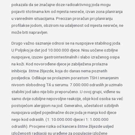
pokazala da se značajne doze radioaktivnog joda mogu
pojaviti stotinama km od mjesta nesreće, izvan zona planiranja
u vanrednim situacijama. Precizan proračun pri planiranju
profilakse jodom, obzirom na udaljenost od mjesta nesreće, ne
može biti napravljen.
Drugo važno saznanje odnosi se na nuspojave stabilnog joda.
U Poljskoj je dat jod 10.000.000 djece. Nisu uočene ozbiljne
nuspojave, izuzev gastrointestinalnih i slabo izraženog osipa
na koži. Kod novorođene djece je zabilježena prolazna
inhibicija štitne žlijezde, koja do danas nema poznatih
posljedica. Odlikuje se prolaznim porastom TSH I smanjenim
nivoom slobodnog T4 u serumu. 7.000.000 odraslih je uzimalo
stabilni jod iako nije bilo preporučeno. U ovoj grupi, viđene su
samo dvije ozbiljne nepovoljne reakcije, obje kod osoba sa već
postojećom alergijom na jod. Generalno, učestalost ozbiljnih
nuspojava usljed pojedinačne doze joda je manja kod djece
nego kod odraslih. (1: 10.000.000 djece i 1: 1.000.000
odraslih). Procjene rizika od kancera štitne žlijezde usljed
izloženosti radijaciji su urađene za populacije izložene