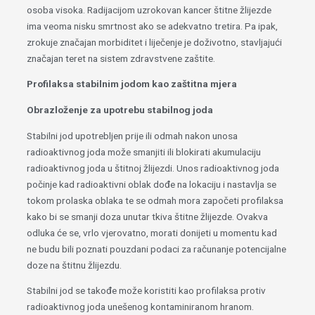
osoba visoka. Radijacijom uzrokovan kancer štitne žlijezde
ima veoma nisku smrtnost ako se adekvatno tretira. Pa ipak,
zrokuje značajan morbiditet i liječenje je doživotno, stavljajući
značajan teret na sistem zdravstvene zaštite.
Profilaksa stabilnim jodom kao zaštitna mjera
Obrazloženje za upotrebu stabilnog joda
Stabilni jod upotrebljen prije ili odmah nakon unosa
radioaktivnog joda može smanjiti ili blokirati akumulaciju
radioaktivnog joda u štitnoj žlijezdi. Unos radioaktivnog joda
počinje kad radioaktivni oblak dođe na lokaciju i nastavlja se
tokom prolaska oblaka te se odmah mora započeti profilaksa
kako bi se smanji doza unutar tkiva štitne žlijezde. Ovakva
odluka će se, vrlo vjerovatno, morati donijeti u momentu kad
ne budu bili poznati pouzdani podaci za računanje potencijalne
doze na štitnu žlijezdu.
Stabilni jod se takođe može koristiti kao profilaksa protiv
radioaktivnog joda unešenog kontaminiranom hranom.