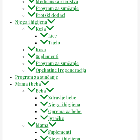
Medicinska sredstva
Program za sunčanje
Erotski dodaci
Njega i higijena
Koža
Lice
Tijelo
Kosa
Suplementi
Program za sunčanje
Opekotine i regeneracija
Program za sunčanje
Mama i beba
Beba
Zdravlje bebe
Njega i higijena
Oprema za bebe
Igračke
Mama
Suplementi
Njega i higijena