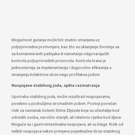
Mogućnost gutanja može biti znatno smanjena uz
poljoprivredne protivmjere, kao što su uklanjanje životinja sa
sa kontaminiranih pašnjaka ili nametanje odgovarajućih
kontrola poljoprivrednih proizvoda. Kontrola hrane je
jednostavnija za implementaciju i dugoročno efikasnija u
smanjenju kolektivne doze nego profilaksa jodom.
Nuspojave stabilnog joda, opšta razmatranja
Upotreba stabilnog joda, može rezultirati nuspojavama,
posebno u područjima siromašnim jodom. Postoji povećan
rizik za nastanak bolesti štitne žlijezde koje su učestalije kod
odraslih osoba, naročito starijih, ali relativno rijetke kod djece.
Moguće su i gastrointestinalne nuspojave, ali su blage. Rizik od
teških nuspojava nakon primjene pojedinačne doze stabilnog