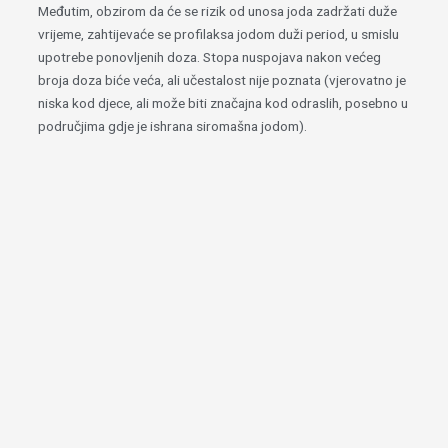
Međutim, obzirom da će se rizik od unosa joda zadržati duže
vrijeme, zahtijevaće se profilaksa jodom duži period, u smislu
upotrebe ponovljenih doza. Stopa nuspojava nakon većeg
broja doza biće veća, ali učestalost nije poznata (vjerovatno je
niska kod djece, ali može biti značajna kod odraslih, posebno u
područjima gdje je ishrana siromašna jodom).