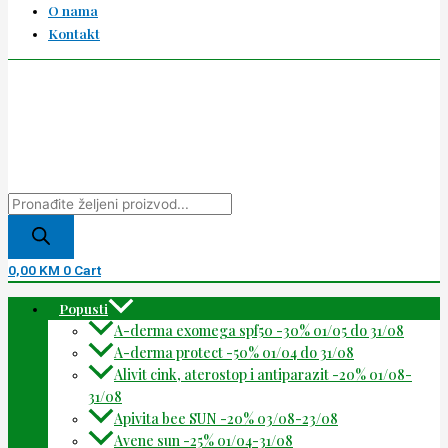
O nama
Kontakt
0,00
KM
0
Cart
Popusti
A-derma exomega spf50 -30% 01/05 do 31/08
A-derma protect -50% 01/04 do 31/08
Alivit cink, aterostop i antiparazit -20% 01/08-
31/08
Apivita bee SUN -20% 03/08-23/08
Avene sun -25% 01/04-31/08