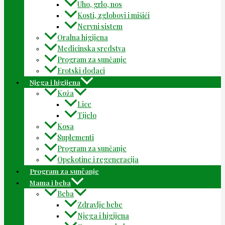
Uho, grlo, nos
Kosti, zglobovi i mišići
Nervni sistem
Oralna higijena
Medicinska sredstva
Program za sunčanje
Erotski dodaci
Njega i higijena
Koža
Lice
Tijelo
Kosa
Suplementi
Program za sunčanje
Opekotine i regeneracija
Program za sunčanje
Mama i beba
Beba
Zdravlje bebe
Njega i higijena