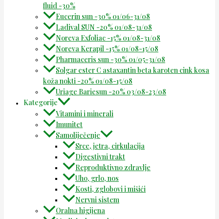
fluid -30%
Eucerin sun -30% 01/06-31/08
Ladival SUN -20% 01/08-31/08
Noreva Exfoliac -15% 01/08-31/08
Noreva Kerapil -15% 01/08-15/08
Pharmaceris sun -30% 01/05-31/08
Solgar ester C astaxantin beta karoten cink kosa
koža nokti -20% 01/08-15/08
Uriage Bariesun -20% 03/08-23/08
Kategorije
Vitamini i minerali
Imunitet
Samoliječenje
Srce, jetra, cirkulacija
Digestivni trakt
Reproduktivno zdravlje
Uho, grlo, nos
Kosti, zglobovi i mišići
Nervni sistem
Oralna higijena