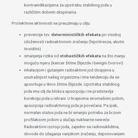
kontraindikacijama za upotrebu stabilnog joda u
različitim dobnim skupinama.
Protektivne aktivnosti se preuzimaju u cilju:
prevencije tzv.
determinističkih
efekata
pri visokoj
izloženosti radioaktivnom zračenju (hipotireoza, akutni
tiroiditis)
smanjenja rizika od
stohastičkih
efekata
na što manju
moguću mjeru (kancer štitne žlijezde i benigni čvorovi)
inhalacijom i gutanjem radioaktivni jod dospjeva u
unutrašnjost našeg organizma i ima tendenciju da se
apsorbuje u tkivo štitne žlijezde. Upotreba stabilnog
joda ima cilj da blokira apsorpciju i ne predstavlja
korekciju joda u ishrani. U krajevima siromašnim jodom,
apsorpcija radioaktivnog joda je povećana. Pa ipak,
normalan status joda ne bi smanjio potrebu za brzom
profilaksom jodom u slučaju nuklearne nesreće.
Radioaktivni izotopi joda, zajedno sa radionuklidima,
dovode do izlaganja vanjskom zračenju, deponovanjem