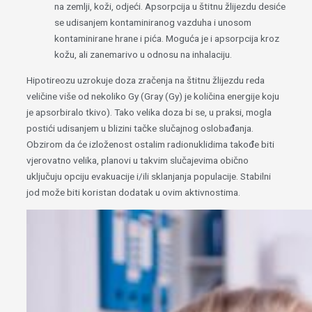
na zemlji, koži, odjeći. Apsorpcija u štitnu žlijezdu desiće
se udisanjem kontaminiranog vazduha i unosom
kontaminirane hrane i pića. Moguća je i apsorpcija kroz
kožu, ali zanemarivo u odnosu na inhalaciju.
Hipotireozu uzrokuje doza zračenja na štitnu žlijezdu reda
veličine više od nekoliko Gy (Gray (Gy) je količina energije koju
je apsorbiralo tkivo). Tako velika doza bi se, u praksi, mogla
postići udisanjem u blizini tačke slučajnog oslobađanja.
Obzirom da će izloženost ostalim radionuklidima takođe biti
vjerovatno velika, planovi u takvim slučajevima obično
uključuju opciju evakuacije i/ili sklanjanja populacije. Stabilni
jod može biti koristan dodatak u ovim aktivnostima.