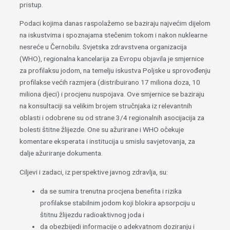
pristup.
Podaci kojima danas raspolažemo se baziraju najvećim dijelom
na iskustvima i spoznajama stečenim tokom i nakon nuklearne
nesreće u Černobilu. Svjetska zdravstvena organizacija
(WHO), regionalna kancelarija za Evropu objavila je smjernice
za profilaksu jodom, na temelju iskustva Poljske u sprovođenju
profilakse većih razmjera (distribuirano 17 miliona doza, 10
miliona djeci) i procjenu nuspojava. Ove smjernice se baziraju
na konsultaciji sa velikim brojem stručnjaka iz relevantnih
oblasti i odobrene su od strane 3/4 regionalnih asocijacija za
bolesti štitne žlijezde. One su ažurirane i WHO očekuje
komentare eksperata i institucija u smislu savjetovanja, za
dalje ažuriranje dokumenta.
Ciljevi i zadaci, iz perspektive javnog zdravlja, su:
da se sumira trenutna procjena benefita i rizika
profilakse stabilnim jodom koji blokira apsorpciju u
štitnu žlijezdu radioaktivnog joda i
da obezbijedi informacije o adekvatnom doziranju i