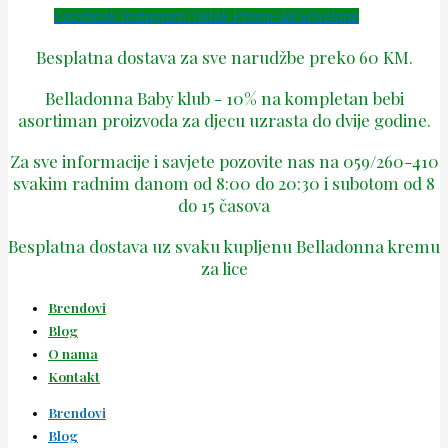
Facebook
Instagram
Tiktok
Phone-alt
Envelope
Besplatna dostava za sve narudžbe preko 60 KM.
Belladonna Baby klub - 10% na kompletan bebi
asortiman proizvoda za djecu uzrasta do dvije godine.
Za sve informacije i savjete pozovite nas na 059/260-410
svakim radnim danom od 8:00 do 20:30 i subotom od 8
do 15 časova
Besplatna dostava uz svaku kupljenu Belladonna kremu
za lice
Brendovi
Blog
O nama
Kontakt
Brendovi
Blog