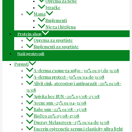
Oprema za bebe
Igračke
Mama
Suplementi
Njega i higijena
Protein shop
Oprema za sportiste
Suplementi za sportiste
Naši proizvodi
Popusti
A-derma exomega spf50 -30% 01/05 do 31/08
A-derma protect -50% 01/04 do 31/08
Alivit cink, aterostop i antiparazit -20% 01/08-
31/08
Apivita bee SUN -20% 03/08-23/08
Avene sun -25% 01/04-31/08
Babe sun -22% 01/08 – 15/08
BioTeo 20% 05/08-17/08
Ducray Melascreen -25% 01/04 do 31/08
Eucerin epigenetic serum i elasticity ultra light