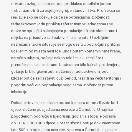
efekata razlog za zabrinutost, profilaksu stabilnim jodom
treba razmotriti za osjetljive grupe stanovništva. Profilaksa se
realizuje ako se očekuje da će se potencijalna izloženost
radioaktivnom jodu približiti referentnim vrijednostima i ne
može se spriječiti sklanjanjem populacije ili kontrolom hrane i
mlijeka na prisustvo radioaktivnih elemenata. U ozbiljnim
nesrećama takve situacije se mogu desiti u područjima prilično
udaljenim od mjesta nesreće. Unos putem kontaminirane hrane,
naročito mlijeka, počinje nakon taloženja u zemljište i
prenošenja u lanac ishrane. U odsustvu bilo kakvih protivmjera,
gutanje bi bilo glavni put izloženosti radioaktivnom jodu.
Izloženost će se nastaviti duži period, raširiti na veću teritoriju i
pogoditi veći dio popoulacije nego sama izloženost putem
inhalacije.
Dokumentovan je značajan porast kancera štitne žlijezde kod
djece izložene posljedicama nesreće u Černobilu. U najviše
pogođenom području u Bjelorusiji, godišnja stopa je porasla
do 100/ 1.000.000 djece. Porast učestalosti je dokumentovan
i do 500 km od mjesta nesreće. Nesreća u Černobilu je, dakle,