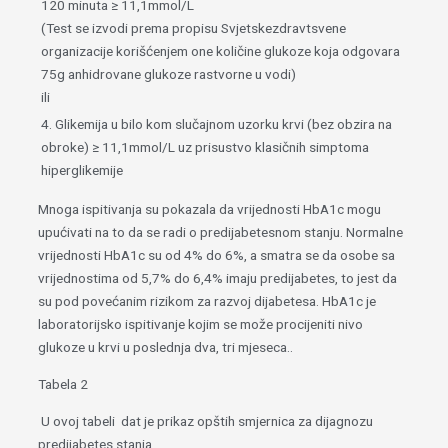
120 minuta ≥ 11,1mmol/L
(Test se izvodi prema propisu Svjetskezdravtsvene
organizacije korišćenjem one količine glukoze koja odgovara
75g anhidrovane glukoze rastvorne u vodi)
ili
4. Glikemija u bilo kom slučajnom uzorku krvi (bez obzira na
obroke) ≥ 11,1mmol/L uz prisustvo klasičnih simptoma
hiperglikemije
Mnoga ispitivanja su pokazala da vrijednosti HbA1c mogu
upućivati na to da se radi o predijabetesnom stanju. Normalne
vrijednosti HbA1c su od 4% do 6%, a smatra se da osobe sa
vrijednostima od 5,7% do 6,4% imaju predijabetes, to jest da
su pod povećanim rizikom za razvoj dijabetesa. HbA1c je
laboratorijsko ispitivanje kojim se može procijeniti nivo
glukoze u krvi u poslednja dva, tri mjeseca..
Tabela 2
U ovoj tabeli dat je prikaz opštih smjernica za dijagnozu
predijabetes stanja.