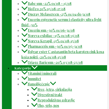
Babe sun -22% 01/08 – 15/08
BioTeo 20% 05/08-17/08
Ducray Melascreen -25% 01/04 do 31/08
Eucerin epigenetic serum i elasticity ultra light
fluid -30%
Eucerin sun -30% 01/06-31/08
Noreva exfoliac -15% 01/08-15/08
Noreva Kerapil -15% 01/08-15/08
Pharmaceris sun -30% 01/05-31/08
Solgar ester C astaxantin beta karoten cink kosa
koža nokti -20% 01/08-15/08
Uriage Bariesun -20% 03/08-23/08
Kategorije
Vitamini i minerali
Imunitet
Samoliječenje
Srce, jetra, cirkulacija
Digestivni trakt
Reproduktivno zdravlje
Uho, grlo, nos