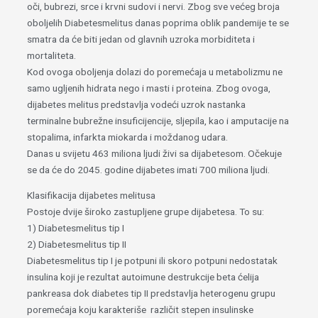
oči, bubrezi, srce i krvni sudovi i nervi. Zbog sve većeg broja
oboljelih Diabetesmelitus danas poprima oblik pandemije te se
smatra da će biti jedan od glavnih uzroka morbiditeta i
mortaliteta.
Kod ovoga oboljenja dolazi do poremećaja u metabolizmu ne
samo ugljenih hidrata nego i masti i proteina. Zbog ovoga,
dijabetes melitus predstavlja vodeći uzrok nastanka
terminalne bubrežne insuficijencije, sljepila, kao i amputacije na
stopalima, infarkta miokarda i moždanog udara.
Danas u svijetu 463 miliona ljudi živi sa dijabetesom. Očekuje
se da će do 2045. godine dijabetes imati 700 miliona ljudi.
Klasifikacija dijabetes melitusa
Postoje dvije široko zastupljene grupe dijabetesa. To su:
1) Diabetesmelitus tip I
2) Diabetesmelitus tip II
Diabetesmelitus tip I je potpuni ili skoro potpuni nedostatak
insulina koji je rezultat autoimune destrukcije beta ćelija
pankreasa dok diabetes tip II predstavlja heterogenu grupu
poremećaja koju karakteriše različit stepen insulinske