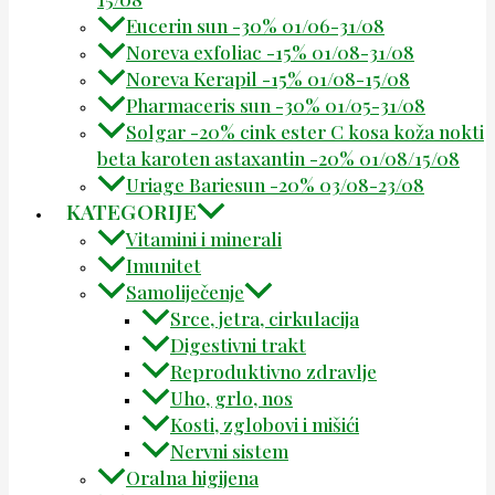
Eucerin sun -30% 01/06-31/08
Noreva exfoliac -15% 01/08-31/08
Noreva Kerapil -15% 01/08-15/08
Pharmaceris sun -30% 01/05-31/08
Solgar -20% cink ester C kosa koža nokti
beta karoten astaxantin -20% 01/08/15/08
Uriage Bariesun -20% 03/08-23/08
KATEGORIJE
Vitamini i minerali
Imunitet
Samoliječenje
Srce, jetra, cirkulacija
Digestivni trakt
Reproduktivno zdravlje
Uho, grlo, nos
Kosti, zglobovi i mišići
Nervni sistem
Oralna higijena