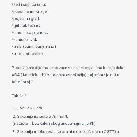
*žeđ i suhoća usta;
*učestalo mokrenje;
*pojačana glad;
*gubitak težine;
*umor i iscrpljenost;
*zamućen vid;
*teško zamirivanje rana i
*trnci u stopalima.
Postavljanje dijagnoze se zasniva na kriterijumima koje je dala
ADA (Američka dijabetološka asocijacija), taj prikaz je dat u
tabeli broj 1.
Tabela 1
1. HbA1c ≥ 6,5%
2. Glikemija natašte ≥ 7mmol/L
(natašte = bez kalorijskog unosa najmanje 8h)
3. Glikemija u toku testa sa oralnim opterećenjem (OGTT) u