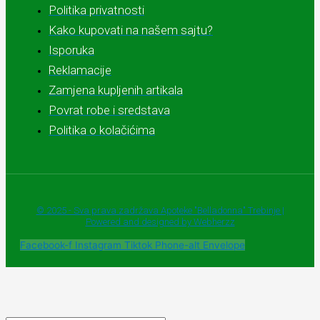
Politika privatnosti
Kako kupovati na našem sajtu?
Isporuka
Reklamacije
Zamjena kupljenih artikala
Povrat robe i sredstava
Politika o kolačićima
© 2025 - Sva prava zadržava Apoteke "Belladonna" Trebinje |
Powered and designed by Webherzz
Facebook-f
Instagram
Tiktok
Phone-alt
Envelope