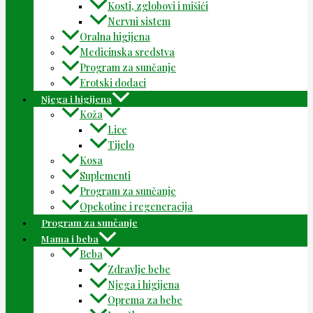
Kosti, zglobovi i mišići
Nervni sistem
Oralna higijena
Medicinska sredstva
Program za sunčanje
Erotski dodaci
Njega i higijena
Koža
Lice
Tijelo
Kosa
Suplementi
Program za sunčanje
Opekotine i regeneracija
Program za sunčanje
Mama i beba
Beba
Zdravlje bebe
Njega i higijena
Oprema za bebe