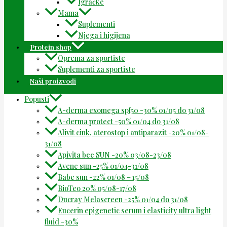
Igračke
Mama
Suplementi
Njega i higijena
Protein shop
Oprema za sportiste
Suplementi za sportiste
Naši proizvodi
Popusti
A-derma exomega spf50 -30% 01/05 do 31/08
A-derma protect -50% 01/04 do 31/08
Alivit cink, aterostop i antiparazit -20% 01/08-
31/08
Apivita bee SUN -20% 03/08-23/08
Avene sun -25% 01/04-31/08
Babe sun -22% 01/08 – 15/08
BioTeo 20% 05/08-17/08
Ducray Melascreen -25% 01/04 do 31/08
Eucerin epigenetic serum i elasticity ultra light
fluid -30%