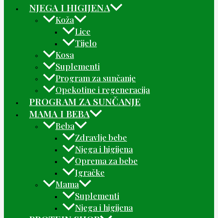
NJEGA I HIGIJENA
Koža
Lice
Tijelo
Kosa
Suplementi
Program za sunčanje
Opekotine i regeneracija
PROGRAM ZA SUNČANJE
MAMA I BEBA
Beba
Zdravlje bebe
Njega i higijena
Oprema za bebe
Igračke
Mama
Suplementi
Njega i higijena