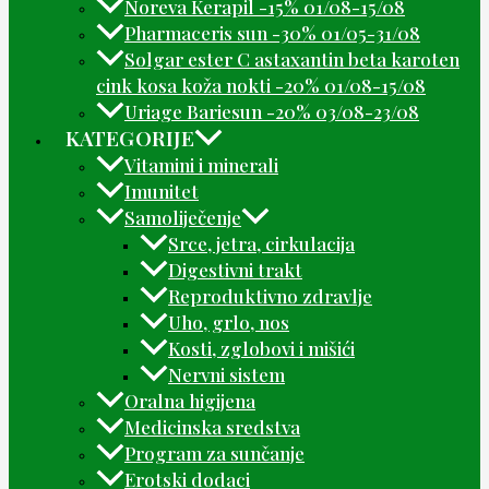
Noreva Kerapil -15% 01/08-15/08
Pharmaceris sun -30% 01/05-31/08
Solgar ester C astaxantin beta karoten
cink kosa koža nokti -20% 01/08-15/08
Uriage Bariesun -20% 03/08-23/08
KATEGORIJE
Vitamini i minerali
Imunitet
Samoliječenje
Srce, jetra, cirkulacija
Digestivni trakt
Reproduktivno zdravlje
Uho, grlo, nos
Kosti, zglobovi i mišići
Nervni sistem
Oralna higijena
Medicinska sredstva
Program za sunčanje
Erotski dodaci