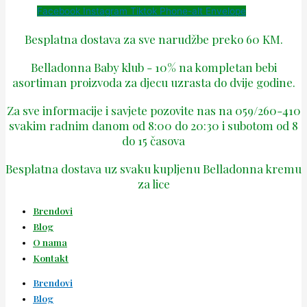
Facebook
Instagram
Tiktok
Phone-alt
Envelope
Besplatna dostava za sve narudžbe preko 60 KM.
Belladonna Baby klub - 10% na kompletan bebi
asortiman proizvoda za djecu uzrasta do dvije godine.
Za sve informacije i savjete pozovite nas na 059/260-410
svakim radnim danom od 8:00 do 20:30 i subotom od 8
do 15 časova
Besplatna dostava uz svaku kupljenu Belladonna kremu
za lice
Brendovi
Blog
O nama
Kontakt
Brendovi
Blog