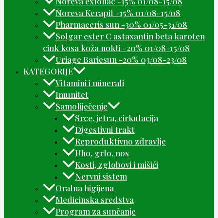
Noreva exfoliac -15% 01/08-15/08
Noreva Kerapil -15% 01/08-15/08
Pharmaceris sun -30% 01/05-31/08
Solgar ester C astaxantin beta karoten
cink kosa koža nokti -20% 01/08-15/08
Uriage Bariesun -20% 03/08-23/08
KATEGORIJE
Vitamini i minerali
Imunitet
Samoliječenje
Srce, jetra, cirkulacija
Digestivni trakt
Reproduktivno zdravlje
Uho, grlo, nos
Kosti, zglobovi i mišići
Nervni sistem
Oralna higijena
Medicinska sredstva
Program za sunčanje