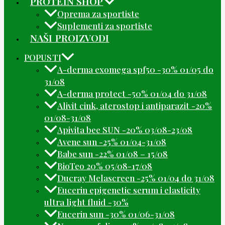
PROTEIN SHOP
Oprema za sportiste
Suplementi za sportiste
NAŠI PROIZVODI
POPUSTI
A-derma exomega spf50 -30% 01/05 do
31/08
A-derma protect -50% 01/04 do 31/08
Alivit cink, aterostop i antiparazit -20%
01/08-31/08
Apivita bee SUN -20% 03/08-23/08
Avene sun -25% 01/04-31/08
Babe sun -22% 01/08 – 15/08
BioTeo 20% 05/08-17/08
Ducray Melascreen -25% 01/04 do 31/08
Eucerin epigenetic serum i elasticity
ultra light fluid -30%
Eucerin sun -30% 01/06-31/08