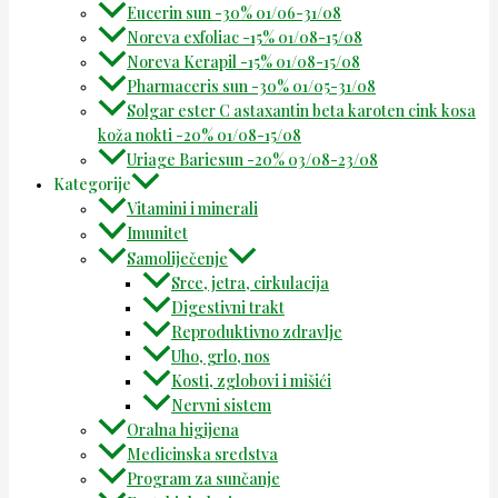
Eucerin sun -30% 01/06-31/08
Noreva exfoliac -15% 01/08-15/08
Noreva Kerapil -15% 01/08-15/08
Pharmaceris sun -30% 01/05-31/08
Solgar ester C astaxantin beta karoten cink kosa
koža nokti -20% 01/08-15/08
Uriage Bariesun -20% 03/08-23/08
Kategorije
Vitamini i minerali
Imunitet
Samoliječenje
Srce, jetra, cirkulacija
Digestivni trakt
Reproduktivno zdravlje
Uho, grlo, nos
Kosti, zglobovi i mišići
Nervni sistem
Oralna higijena
Medicinska sredstva
Program za sunčanje