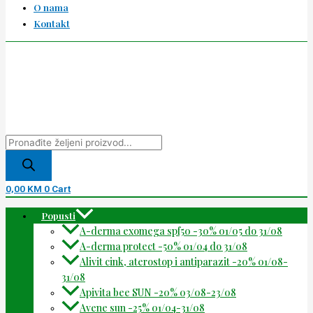
O nama
Kontakt
0,00
KM
0
Cart
Popusti
A-derma exomega spf50 -30% 01/05 do 31/08
A-derma protect -50% 01/04 do 31/08
Alivit cink, aterostop i antiparazit -20% 01/08-
31/08
Apivita bee SUN -20% 03/08-23/08
Avene sun -25% 01/04-31/08