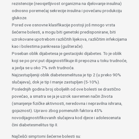
rezistencije (neosjetljivost organizma na djelovanje insulina)
odnosno poremećaj sekrecije insulina i povećanu produkciju
glukoze.
Pored ove osnovne klasifikacije postoji još mnogo vrsta
šećerne bolesti, a mogu biti genetski predisponirane, biti
uzrokovane upotrebom različitih lijekova, različitim infekcijama
kao i bolestima pankreasa (gušterače).
Poseban oblik dijabetesa je gestacijski dijabetes. To je oblik
koji se po prvi put dijagnostifikuje ili prepozna u toku trudnoće,
a javlja se u oko 7% svih trudnoća.
Najzastupljeniji oblik diabetesmelitusa je tip 2 (u preko 90%
slučajeva), dok je tip I manje zastupljen (5-10%).
Poslednjih godina broj oboljelih od ove bolesti se drastično
povećao, a smatra se ja je uzrok savremen način života
(smanjenje fizičke aktivnosti, neredovna i nepravilna ishrana,
gojaznost). Upravo zbog pomenutih faktora 45%
novodijagnostifikovanih slučajeva kod djece i adolescenata
čini diabetesmelitus tip II.
Najčešći simptomi šećerne bolesti su: