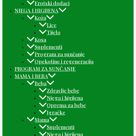
Erotski dodaci
NJEGA I HIGIJENA
Koža
Lice
Tijelo
Kosa
Suplementi
Program za sunčanje
Opekotine i regeneracija
PROGRAM ZA SUNČANJE
MAMA I BEBA
Beba
Zdravlje bebe
Njega i higijena
Oprema za bebe
Igračke
Mama
Suplementi
Njega i higijena