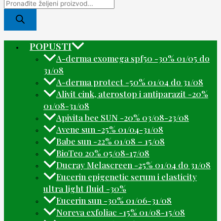
POPUSTI
A-derma exomega spf50 -30% 01/05 do
31/08
A-derma protect -50% 01/04 do 31/08
Alivit cink, aterostop i antiparazit -20%
01/08-31/08
Apivita bee SUN -20% 03/08-23/08
Avene sun -25% 01/04-31/08
Babe sun -22% 01/08 – 15/08
BioTeo 20% 05/08-17/08
Ducray Melascreen -25% 01/04 do 31/08
Eucerin epigenetic serum i elasticity
ultra light fluid -30%
Eucerin sun -30% 01/06-31/08
Noreva exfoliac -15% 01/08-15/08