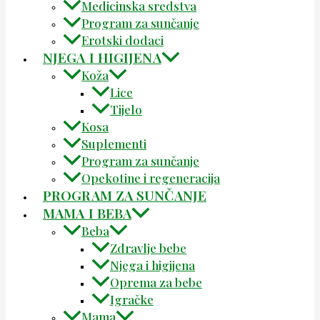
Medicinska sredstva
Program za sunčanje
Erotski dodaci
NJEGA I HIGIJENA
Koža
Lice
Tijelo
Kosa
Suplementi
Program za sunčanje
Opekotine i regeneracija
PROGRAM ZA SUNČANJE
MAMA I BEBA
Beba
Zdravlje bebe
Njega i higijena
Oprema za bebe
Igračke
Mama