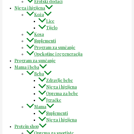
Erotski dodaci
Njega i higijena
Koža
Lice
Tijelo
Kosa
Suplementi
Program za sunčanje
Opekotine i regeneracija
Program za sunčanje
Mama i beba
Beba
Zdravlje bebe
Njega i higijena
Oprema za bebe
Igračke
Mama
Suplementi
Njega i higijena
Protein shop
Oprema za sportiste