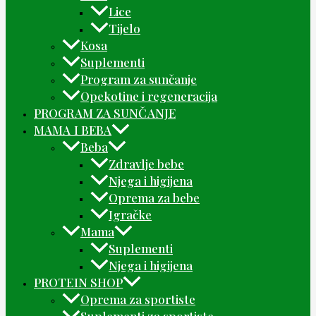
Lice
Tijelo
Kosa
Suplementi
Program za sunčanje
Opekotine i regeneracija
PROGRAM ZA SUNČANJE
MAMA I BEBA
Beba
Zdravlje bebe
Njega i higijena
Oprema za bebe
Igračke
Mama
Suplementi
Njega i higijena
PROTEIN SHOP
Oprema za sportiste
Suplementi za sportiste