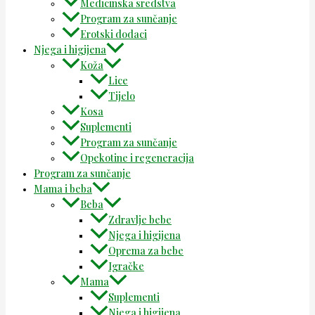
Medicinska sredstva
Program za sunčanje
Erotski dodaci
Njega i higijena
Koža
Lice
Tijelo
Kosa
Suplementi
Program za sunčanje
Opekotine i regeneracija
Program za sunčanje
Mama i beba
Beba
Zdravlje bebe
Njega i higijena
Oprema za bebe
Igračke
Mama
Suplementi
Njega i higijena