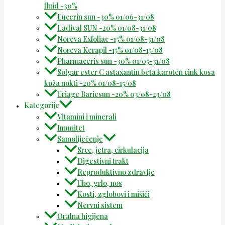
fluid -30%
Eucerin sun -30% 01/06-31/08
Ladival SUN -20% 01/08-31/08
Noreva Exfoliac -15% 01/08-31/08
Noreva Kerapil -15% 01/08-15/08
Pharmaceris sun -30% 01/05-31/08
Solgar ester C astaxantin beta karoten cink kosa
koža nokti -20% 01/08-15/08
Uriage Bariesun -20% 03/08-23/08
Kategorije
Vitamini i minerali
Imunitet
Samoliječenje
Srce, jetra, cirkulacija
Digestivni trakt
Reproduktivno zdravlje
Uho, grlo, nos
Kosti, zglobovi i mišići
Nervni sistem
Oralna higijena