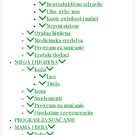
Reproduktivno zdravlje
Uho, grlo, nos
Kosti, zglobovi i mišići
Nervni sistem
Oralna higijena
Medicinska sredstva
Program za sunčanje
Erotski dodaci
NJEGA I HIGIJENA
Koža
Lice
Tijelo
Kosa
Suplementi
Program za sunčanje
Opekotine i regeneracija
PROGRAM ZA SUNČANJE
MAMA I BEBA
Beba