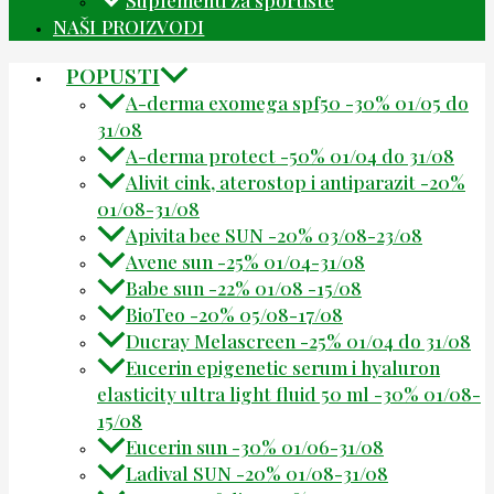
NAŠI PROIZVODI
POPUSTI
A-derma exomega spf50 -30% 01/05 do
31/08
A-derma protect -50% 01/04 do 31/08
Alivit cink, aterostop i antiparazit -20%
01/08-31/08
Apivita bee SUN -20% 03/08-23/08
Avene sun -25% 01/04-31/08
Babe sun -22% 01/08 -15/08
BioTeo -20% 05/08-17/08
Ducray Melascreen -25% 01/04 do 31/08
Eucerin epigenetic serum i hyaluron
elasticity ultra light fluid 50 ml -30% 01/08-
15/08
Eucerin sun -30% 01/06-31/08
Ladival SUN -20% 01/08-31/08