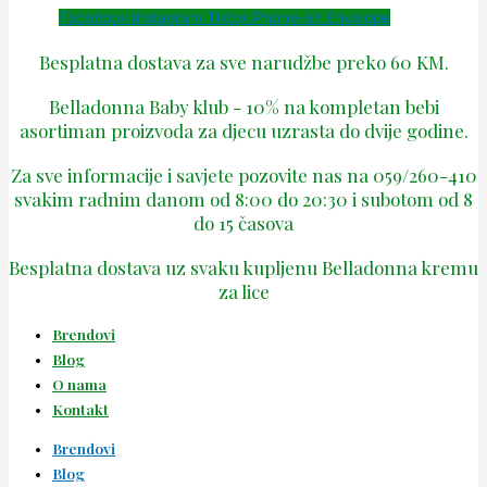
Facebook
Instagram
Tiktok
Phone-alt
Envelope
Besplatna dostava za sve narudžbe preko 60 KM.
Belladonna Baby klub - 10% na kompletan bebi
asortiman proizvoda za djecu uzrasta do dvije godine.
Za sve informacije i savjete pozovite nas na 059/260-410
svakim radnim danom od 8:00 do 20:30 i subotom od 8
do 15 časova
Besplatna dostava uz svaku kupljenu Belladonna kremu
za lice
Brendovi
Blog
O nama
Kontakt
Brendovi
Blog