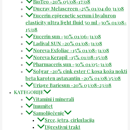
BioTeo -20% 05/08-17/08
Ducray Melascreen -25% 01/04 do 31/08
Eucerin epigenetic serum i hyaluron
elasticity ultra light fluid 50 ml -30% 01/08-
15/08
Eucerin sun -30% 01/06-31/08
Ladival SUN -20% 01/08-31/08
Noreva Exfoliac -15% 01/08-31/08
Noreva Kerapil -15% 01/08-15/08
Pharmaceris sun -30% 01/05-31/08
Solgar -20% cink ester C kosa koža nokti
beta karoten astaxantin -20% 01/08/15/08
Uriage Bariesun -20% 03/08-23/08
KATEGORIJE
Vitamini i minerali
Imunitet
Samoliječenje
Srce, jetra, cirkulacija
Digestivni trakt