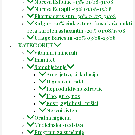
Noreva Exfoliac -15% 01/08-31/08
Noreva Kerapil -15% 01/08-15/08
Pharmaceris sun -30% 01/05-31/08
Solgar -20% cink ester C kosa koža nokti
beta karoten astaxantin -20% 01/08/15/08
Uriage Bariesun -20% 03/08-23/08
KATEGORIJE
Vitamini i minerali
Imunitet
Samoliječenje
Srce, jetra, cirkulacija
Digestivni trakt
Reproduktivno zdravlje
Uho, grlo, nos
Kosti, zglobovi i mišići
Nervni sistem
Oralna higijena
Medicinska sredstva
Program za sunčanje