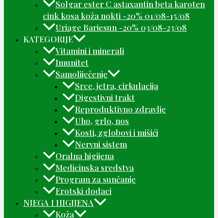
Solgar ester C astaxantin beta karoten
cink kosa koža nokti -20% 01/08-15/08
Uriage Bariesun -20% 03/08-23/08
KATEGORIJE
Vitamini i minerali
Imunitet
Samoliječenje
Srce, jetra, cirkulacija
Digestivni trakt
Reproduktivno zdravlje
Uho, grlo, nos
Kosti, zglobovi i mišići
Nervni sistem
Oralna higijena
Medicinska sredstva
Program za sunčanje
Erotski dodaci
NJEGA I HIGIJENA
Koža