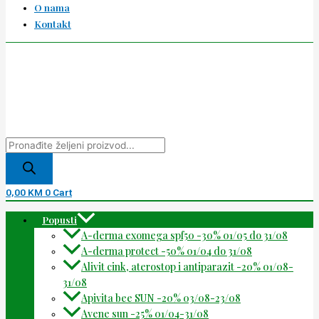
O nama
Kontakt
0,00
KM
0
Cart
Popusti
A-derma exomega spf50 -30% 01/05 do 31/08
A-derma protect -50% 01/04 do 31/08
Alivit cink, aterostop i antiparazit -20% 01/08-
31/08
Apivita bee SUN -20% 03/08-23/08
Avene sun -25% 01/04-31/08