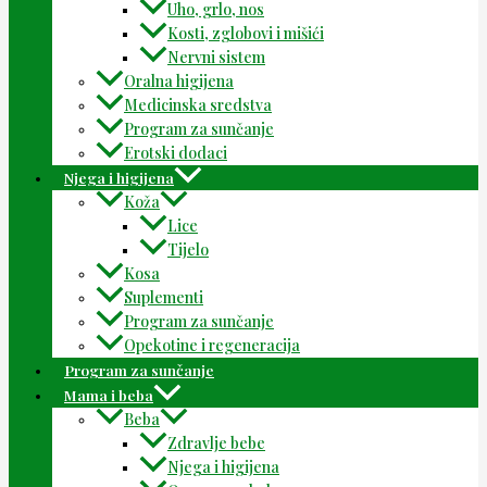
Uho, grlo, nos
Kosti, zglobovi i mišići
Nervni sistem
Oralna higijena
Medicinska sredstva
Program za sunčanje
Erotski dodaci
Njega i higijena
Koža
Lice
Tijelo
Kosa
Suplementi
Program za sunčanje
Opekotine i regeneracija
Program za sunčanje
Mama i beba
Beba
Zdravlje bebe
Njega i higijena