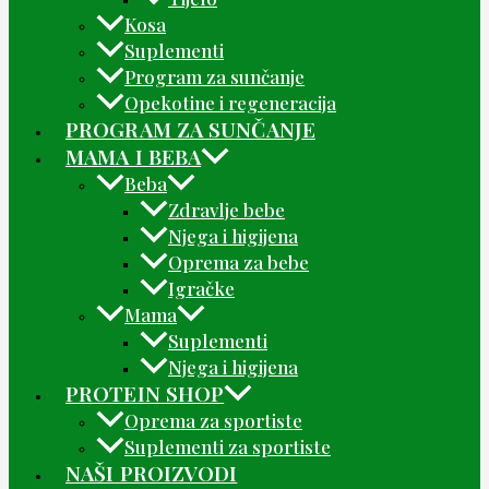
Kosa
Suplementi
Program za sunčanje
Opekotine i regeneracija
PROGRAM ZA SUNČANJE
MAMA I BEBA
Beba
Zdravlje bebe
Njega i higijena
Oprema za bebe
Igračke
Mama
Suplementi
Njega i higijena
PROTEIN SHOP
Oprema za sportiste
Suplementi za sportiste
NAŠI PROIZVODI