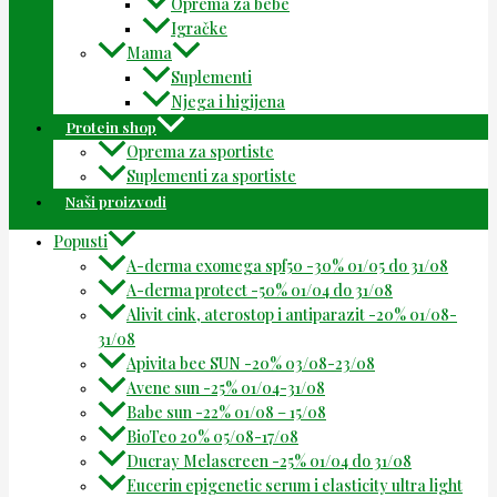
Oprema za bebe
Igračke
Mama
Suplementi
Njega i higijena
Protein shop
Oprema za sportiste
Suplementi za sportiste
Naši proizvodi
Popusti
A-derma exomega spf50 -30% 01/05 do 31/08
A-derma protect -50% 01/04 do 31/08
Alivit cink, aterostop i antiparazit -20% 01/08-
31/08
Apivita bee SUN -20% 03/08-23/08
Avene sun -25% 01/04-31/08
Babe sun -22% 01/08 – 15/08
BioTeo 20% 05/08-17/08
Ducray Melascreen -25% 01/04 do 31/08
Eucerin epigenetic serum i elasticity ultra light