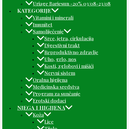
Uriage Bariesun -20% 03/08-23/08
KATEGORIJE
Vitamini i minerali
Imunitet
Samoliječenje
Srce, jetra, cirkulacija
Digestivni trakt
Reproduktivno zdravlje
Uho, grlo, nos
Kosti, zglobovi i mišići
Nervni sistem
Oralna higijena
Medicinska sredstva
Program za sunčanje
Erotski dodaci
NJEGA I HIGIJENA
Koža
Lice
Tijelo