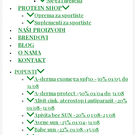
Njega i higijena
PROTEIN SHOP
Oprema za sportiste
Suplementi za sportiste
NAŠI PROIZVODI
BRENDOVI
BLOG
O NAMA
KONTAKT
POPUSTI
A-derma exomega spf50 -30% 01/05 do
31/08
A-derma protect -50% 01/04 do 31/08
Alivit cink, aterostop i antiparazit -20%
01/08-31/08
Apivita bee SUN -20% 03/08-23/08
Avene sun -25% 01/04-31/08
Babe sun -22% 01/08 -15/08