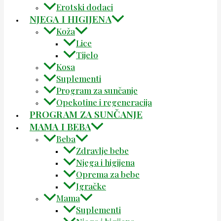
Erotski dodaci
NJEGA I HIGIJENA
Koža
Lice
Tijelo
Kosa
Suplementi
Program za sunčanje
Opekotine i regeneracija
PROGRAM ZA SUNČANJE
MAMA I BEBA
Beba
Zdravlje bebe
Njega i higijena
Oprema za bebe
Igračke
Mama
Suplementi