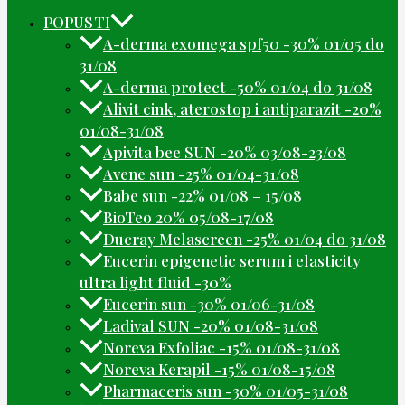
POPUSTI
A-derma exomega spf50 -30% 01/05 do
31/08
A-derma protect -50% 01/04 do 31/08
Alivit cink, aterostop i antiparazit -20%
01/08-31/08
Apivita bee SUN -20% 03/08-23/08
Avene sun -25% 01/04-31/08
Babe sun -22% 01/08 – 15/08
BioTeo 20% 05/08-17/08
Ducray Melascreen -25% 01/04 do 31/08
Eucerin epigenetic serum i elasticity
ultra light fluid -30%
Eucerin sun -30% 01/06-31/08
Ladival SUN -20% 01/08-31/08
Noreva Exfoliac -15% 01/08-31/08
Noreva Kerapil -15% 01/08-15/08
Pharmaceris sun -30% 01/05-31/08