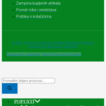
Zamjena kupljenih artikala
Povrat robe i sredstava
Politika o kolačićima
© 2025 - Sva prava zadržava Apoteke "Belladonna" Trebinje |
Powered and designed by Webherzz
Facebook-f
Instagram
Tiktok
Phone-alt
Envelope
POPUSTI