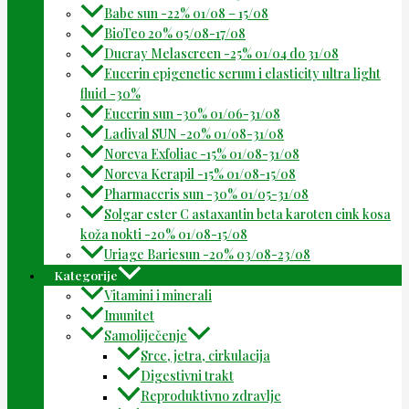
Babe sun -22% 01/08 – 15/08
BioTeo 20% 05/08-17/08
Ducray Melascreen -25% 01/04 do 31/08
Eucerin epigenetic serum i elasticity ultra light
fluid -30%
Eucerin sun -30% 01/06-31/08
Ladival SUN -20% 01/08-31/08
Noreva Exfoliac -15% 01/08-31/08
Noreva Kerapil -15% 01/08-15/08
Pharmaceris sun -30% 01/05-31/08
Solgar ester C astaxantin beta karoten cink kosa
koža nokti -20% 01/08-15/08
Uriage Bariesun -20% 03/08-23/08
Kategorije
Vitamini i minerali
Imunitet
Samoliječenje
Srce, jetra, cirkulacija
Digestivni trakt
Reproduktivno zdravlje