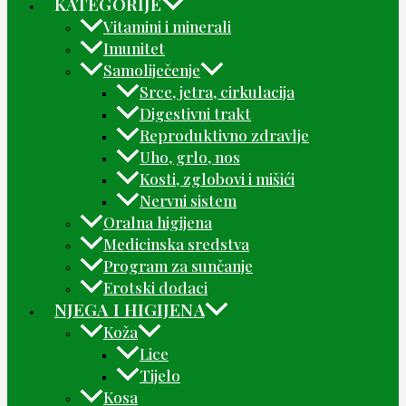
KATEGORIJE
Vitamini i minerali
Imunitet
Samoliječenje
Srce, jetra, cirkulacija
Digestivni trakt
Reproduktivno zdravlje
Uho, grlo, nos
Kosti, zglobovi i mišići
Nervni sistem
Oralna higijena
Medicinska sredstva
Program za sunčanje
Erotski dodaci
NJEGA I HIGIJENA
Koža
Lice
Tijelo
Kosa