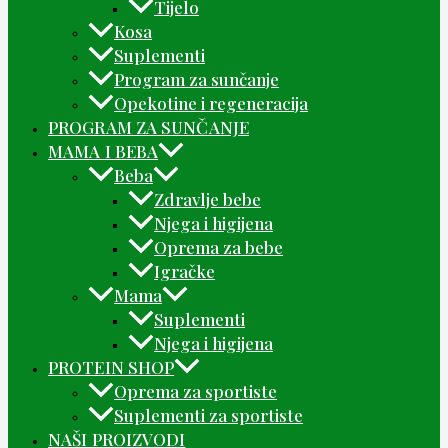
Tijelo
Kosa
Suplementi
Program za sunčanje
Opekotine i regeneracija
PROGRAM ZA SUNČANJE
MAMA I BEBA
Beba
Zdravlje bebe
Njega i higijena
Oprema za bebe
Igračke
Mama
Suplementi
Njega i higijena
PROTEIN SHOP
Oprema za sportiste
Suplementi za sportiste
NAŠI PROIZVODI