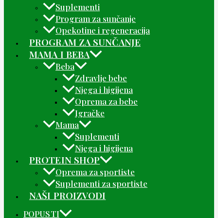
Suplementi
Program za sunčanje
Opekotine i regeneracija
PROGRAM ZA SUNČANJE
MAMA I BEBA
Beba
Zdravlje bebe
Njega i higijena
Oprema za bebe
Igračke
Mama
Suplementi
Njega i higijena
PROTEIN SHOP
Oprema za sportiste
Suplementi za sportiste
NAŠI PROIZVODI
POPUSTI