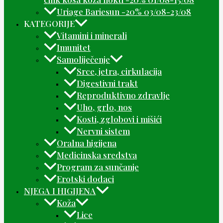
Uriage Bariesun -20% 03/08-23/08
KATEGORIJE
Vitamini i minerali
Imunitet
Samoliječenje
Srce, jetra, cirkulacija
Digestivni trakt
Reproduktivno zdravlje
Uho, grlo, nos
Kosti, zglobovi i mišići
Nervni sistem
Oralna higijena
Medicinska sredstva
Program za sunčanje
Erotski dodaci
NJEGA I HIGIJENA
Koža
Lice