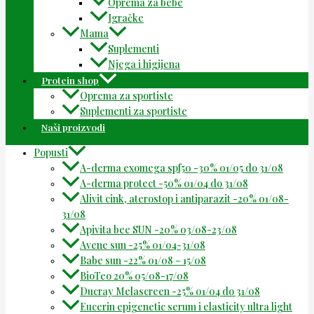
Oprema za bebe
Igračke
Mama
Suplementi
Njega i higijena
Protein shop
Oprema za sportiste
Suplementi za sportiste
Naši proizvodi
Popusti
A-derma exomega spf50 -30% 01/05 do 31/08
A-derma protect -50% 01/04 do 31/08
Alivit cink, aterostop i antiparazit -20% 01/08-
31/08
Apivita bee SUN -20% 03/08-23/08
Avene sun -25% 01/04-31/08
Babe sun -22% 01/08 – 15/08
BioTeo 20% 05/08-17/08
Ducray Melascreen -25% 01/04 do 31/08
Eucerin epigenetic serum i elasticity ultra light