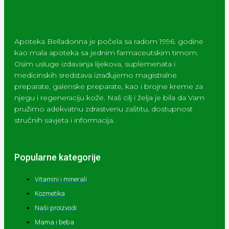
Apoteka Belladonna je počela sa radom 1996. godine
kao mala apoteka sa jednim farmaceutskim timom.
Osim usluge izdavanja lijekova, suplemenata i
medicinskih sredstava izrađujemo magistralne
preparate, galenske preparate, kao i brojne kreme za
njegu i regeneraciju kože. Naš cilj i želja je bila da Vam
pružimo adekvatnu zdrastvenu zaštitu, dostupnost
stručnih savjeta i informacija.
Popularne kategorije
Vitamini i minerali
Kozmetika
Naši proizvodi
Mama i beba