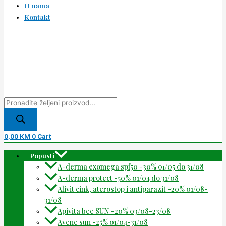
O nama
Kontakt
0,00
KM
0
Cart
Popusti
A-derma exomega spf50 -30% 01/05 do 31/08
A-derma protect -50% 01/04 do 31/08
Alivit cink, aterostop i antiparazit -20% 01/08-
31/08
Apivita bee SUN -20% 03/08-23/08
Avene sun -25% 01/04-31/08