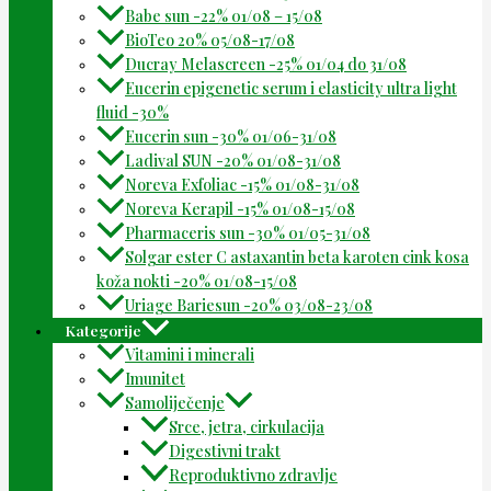
Babe sun -22% 01/08 – 15/08
BioTeo 20% 05/08-17/08
Ducray Melascreen -25% 01/04 do 31/08
Eucerin epigenetic serum i elasticity ultra light
fluid -30%
Eucerin sun -30% 01/06-31/08
Ladival SUN -20% 01/08-31/08
Noreva Exfoliac -15% 01/08-31/08
Noreva Kerapil -15% 01/08-15/08
Pharmaceris sun -30% 01/05-31/08
Solgar ester C astaxantin beta karoten cink kosa
koža nokti -20% 01/08-15/08
Uriage Bariesun -20% 03/08-23/08
Kategorije
Vitamini i minerali
Imunitet
Samoliječenje
Srce, jetra, cirkulacija
Digestivni trakt
Reproduktivno zdravlje