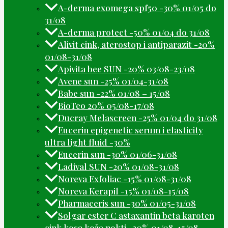
A-derma exomega spf50 -30% 01/05 do
31/08
A-derma protect -50% 01/04 do 31/08
Alivit cink, aterostop i antiparazit -20%
01/08-31/08
Apivita bee SUN -20% 03/08-23/08
Avene sun -25% 01/04-31/08
Babe sun -22% 01/08 – 15/08
BioTeo 20% 05/08-17/08
Ducray Melascreen -25% 01/04 do 31/08
Eucerin epigenetic serum i elasticity
ultra light fluid -30%
Eucerin sun -30% 01/06-31/08
Ladival SUN -20% 01/08-31/08
Noreva Exfoliac -15% 01/08-31/08
Noreva Kerapil -15% 01/08-15/08
Pharmaceris sun -30% 01/05-31/08
Solgar ester C astaxantin beta karoten
cink kosa koža nokti -20% 01/08-15/08