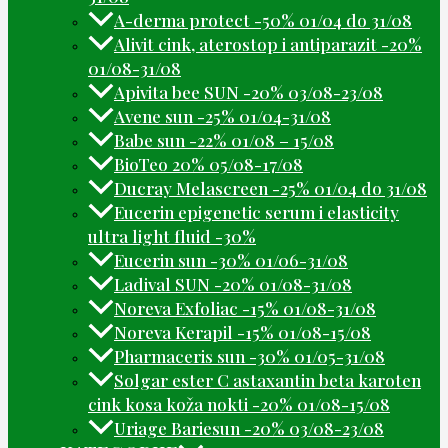
A-derma protect -50% 01/04 do 31/08
Alivit cink, aterostop i antiparazit -20%
01/08-31/08
Apivita bee SUN -20% 03/08-23/08
Avene sun -25% 01/04-31/08
Babe sun -22% 01/08 – 15/08
BioTeo 20% 05/08-17/08
Ducray Melascreen -25% 01/04 do 31/08
Eucerin epigenetic serum i elasticity
ultra light fluid -30%
Eucerin sun -30% 01/06-31/08
Ladival SUN -20% 01/08-31/08
Noreva Exfoliac -15% 01/08-31/08
Noreva Kerapil -15% 01/08-15/08
Pharmaceris sun -30% 01/05-31/08
Solgar ester C astaxantin beta karoten
cink kosa koža nokti -20% 01/08-15/08
Uriage Bariesun -20% 03/08-23/08