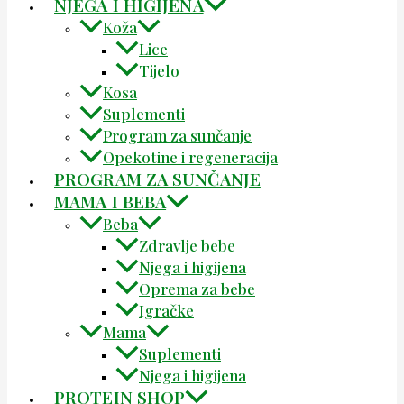
NJEGA I HIGIJENA
Koža
Lice
Tijelo
Kosa
Suplementi
Program za sunčanje
Opekotine i regeneracija
PROGRAM ZA SUNČANJE
MAMA I BEBA
Beba
Zdravlje bebe
Njega i higijena
Oprema za bebe
Igračke
Mama
Suplementi
Njega i higijena
PROTEIN SHOP