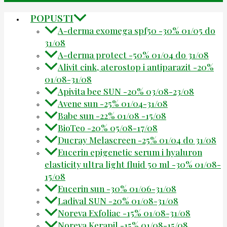
POPUSTI
A-derma exomega spf50 -30% 01/05 do
31/08
A-derma protect -50% 01/04 do 31/08
Alivit cink, aterostop i antiparazit -20%
01/08-31/08
Apivita bee SUN -20% 03/08-23/08
Avene sun -25% 01/04-31/08
Babe sun -22% 01/08 -15/08
BioTeo -20% 05/08-17/08
Ducray Melascreen -25% 01/04 do 31/08
Eucerin epigenetic serum i hyaluron
elasticity ultra light fluid 50 ml -30% 01/08-
15/08
Eucerin sun -30% 01/06-31/08
Ladival SUN -20% 01/08-31/08
Noreva Exfoliac -15% 01/08-31/08
Noreva Kerapil -15% 01/08-15/08