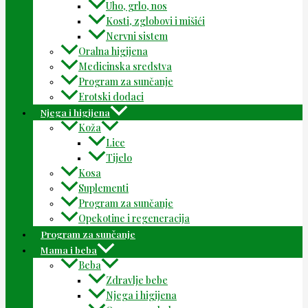
Uho, grlo, nos
Kosti, zglobovi i mišići
Nervni sistem
Oralna higijena
Medicinska sredstva
Program za sunčanje
Erotski dodaci
Njega i higijena
Koža
Lice
Tijelo
Kosa
Suplementi
Program za sunčanje
Opekotine i regeneracija
Program za sunčanje
Mama i beba
Beba
Zdravlje bebe
Njega i higijena