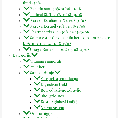
fluid -30%
Eucerin sun -30% 01/06-31/08
Ladival SUN -20% 01/08-31/08
Noreva Exfoliac -15% 01/08-31/08
Noreva Kerapil -15% 01/08-15/08
Pharmaceris sun -30% 01/05-31/08
Solgar ester C astaxantin beta karoten cink kosa
koža nokti -20% 01/08-15/08
Uriage Bariesun -20% 03/08-23/08
Kategorije
Vitamini i minerali
Imunitet
Samoliječenje
Srce, jetra, cirkulacija
Digestivni trakt
Reproduktivno zdravlje
Uho, grlo, nos
Kosti, zglobovi i mišići
Nervni sistem
Oralna higijena