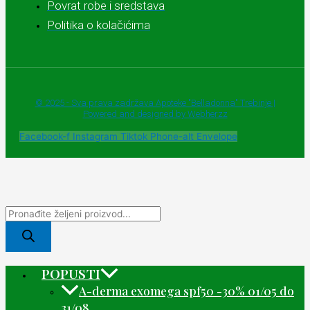
Povrat robe i sredstava
Politika o kolačićima
© 2025 - Sva prava zadržava Apoteke "Belladonna" Trebinje |
Powered and designed by Webherzz
Facebook-f
Instagram
Tiktok
Phone-alt
Envelope
POPUSTI
A-derma exomega spf50 -30% 01/05 do
31/08