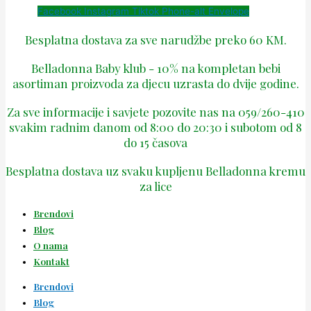
Facebook
Instagram
Tiktok
Phone-alt
Envelope
Besplatna dostava za sve narudžbe preko 60 KM.
Belladonna Baby klub - 10% na kompletan bebi
asortiman proizvoda za djecu uzrasta do dvije godine.
Za sve informacije i savjete pozovite nas na 059/260-410
svakim radnim danom od 8:00 do 20:30 i subotom od 8
do 15 časova
Besplatna dostava uz svaku kupljenu Belladonna kremu
za lice
Brendovi
Blog
O nama
Kontakt
Brendovi
Blog