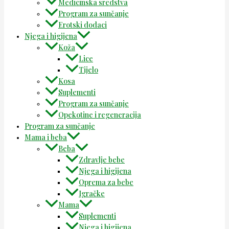
Medicinska sredstva
Program za sunčanje
Erotski dodaci
Njega i higijena
Koža
Lice
Tijelo
Kosa
Suplementi
Program za sunčanje
Opekotine i regeneracija
Program za sunčanje
Mama i beba
Beba
Zdravlje bebe
Njega i higijena
Oprema za bebe
Igračke
Mama
Suplementi
Njega i higijena