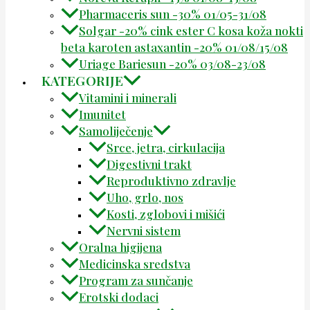
Pharmaceris sun -30% 01/05-31/08
Solgar -20% cink ester C kosa koža nokti
beta karoten astaxantin -20% 01/08/15/08
Uriage Bariesun -20% 03/08-23/08
KATEGORIJE
Vitamini i minerali
Imunitet
Samoliječenje
Srce, jetra, cirkulacija
Digestivni trakt
Reproduktivno zdravlje
Uho, grlo, nos
Kosti, zglobovi i mišići
Nervni sistem
Oralna higijena
Medicinska sredstva
Program za sunčanje
Erotski dodaci