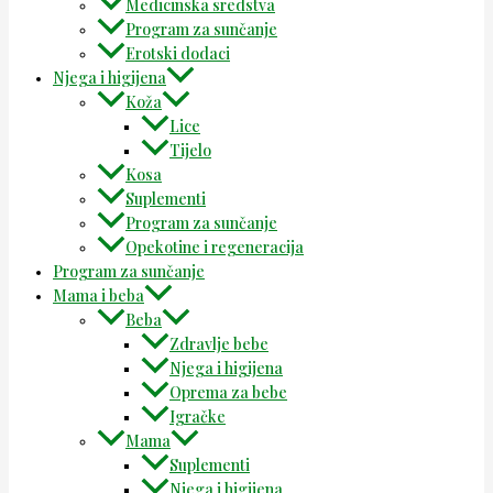
Medicinska sredstva
Program za sunčanje
Erotski dodaci
Njega i higijena
Koža
Lice
Tijelo
Kosa
Suplementi
Program za sunčanje
Opekotine i regeneracija
Program za sunčanje
Mama i beba
Beba
Zdravlje bebe
Njega i higijena
Oprema za bebe
Igračke
Mama
Suplementi
Njega i higijena