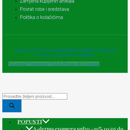
Zamjena kupljenih artikala
Povrat robe i sredstava
Politika o kolačićima
© 2025 - Sva prava zadržava Apoteke "Belladonna" Trebinje |
Powered and designed by Webherzz
Facebook-f
Instagram
Tiktok
Phone-alt
Envelope
POPUSTI
A-derma exomega spf50 -30% 01/05 do