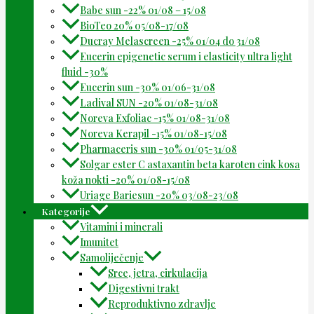
Babe sun -22% 01/08 – 15/08
BioTeo 20% 05/08-17/08
Ducray Melascreen -25% 01/04 do 31/08
Eucerin epigenetic serum i elasticity ultra light
fluid -30%
Eucerin sun -30% 01/06-31/08
Ladival SUN -20% 01/08-31/08
Noreva Exfoliac -15% 01/08-31/08
Noreva Kerapil -15% 01/08-15/08
Pharmaceris sun -30% 01/05-31/08
Solgar ester C astaxantin beta karoten cink kosa
koža nokti -20% 01/08-15/08
Uriage Bariesun -20% 03/08-23/08
Kategorije
Vitamini i minerali
Imunitet
Samoliječenje
Srce, jetra, cirkulacija
Digestivni trakt
Reproduktivno zdravlje