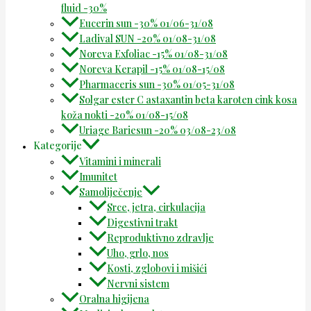
fluid -30%
Eucerin sun -30% 01/06-31/08
Ladival SUN -20% 01/08-31/08
Noreva Exfoliac -15% 01/08-31/08
Noreva Kerapil -15% 01/08-15/08
Pharmaceris sun -30% 01/05-31/08
Solgar ester C astaxantin beta karoten cink kosa
koža nokti -20% 01/08-15/08
Uriage Bariesun -20% 03/08-23/08
Kategorije
Vitamini i minerali
Imunitet
Samoliječenje
Srce, jetra, cirkulacija
Digestivni trakt
Reproduktivno zdravlje
Uho, grlo, nos
Kosti, zglobovi i mišići
Nervni sistem
Oralna higijena