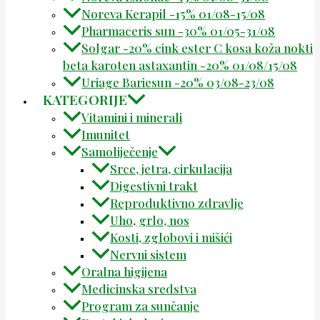
Noreva Kerapil -15% 01/08-15/08
Pharmaceris sun -30% 01/05-31/08
Solgar -20% cink ester C kosa koža nokti
beta karoten astaxantin -20% 01/08/15/08
Uriage Bariesun -20% 03/08-23/08
KATEGORIJE
Vitamini i minerali
Imunitet
Samoliječenje
Srce, jetra, cirkulacija
Digestivni trakt
Reproduktivno zdravlje
Uho, grlo, nos
Kosti, zglobovi i mišići
Nervni sistem
Oralna higijena
Medicinska sredstva
Program za sunčanje