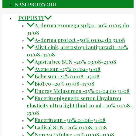
NAŠI PROIZVODI
POPUSTI
A-derma exomega spf50 -30% 01/05 do
31/08
A-derma protect -50% 01/04 do 31/08
Alivit cink, aterostop i antiparazit -20%
01/08-31/08
Apivita bee SUN -20% 03/08-23/08
Avene sun -25% 01/04-31/08
Babe sun -22% 01/08 -15/08
BioTeo -20% 05/08-17/08
Ducray Melascreen -25% 01/04 do 31/08
Eucerin epigenetic serum i hyaluron
elasticity ultra light fluid 50 ml -30% 01/08-
15/08
Eucerin sun -30% 01/06-31/08
Ladival SUN -20% 01/08-31/08
Noreva Exfoliac -15% 01/08-31/08