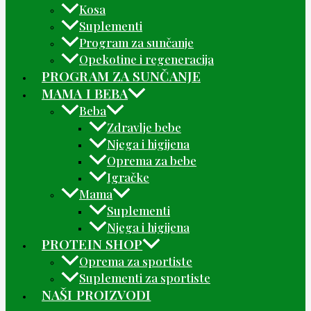
Kosa
Suplementi
Program za sunčanje
Opekotine i regeneracija
PROGRAM ZA SUNČANJE
MAMA I BEBA
Beba
Zdravlje bebe
Njega i higijena
Oprema za bebe
Igračke
Mama
Suplementi
Njega i higijena
PROTEIN SHOP
Oprema za sportiste
Suplementi za sportiste
NAŠI PROIZVODI