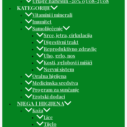
Uriage Bariesun -20% 03/08-23/08
KATEGORIJE
Vitamini i minerali
Imunitet
Samoliječenje
Srce, jetra, cirkulacija
Digestivni trakt
Reproduktivno zdravlje
Uho, grlo, nos
Kosti, zglobovi i mišići
Nervni sistem
Oralna higijena
Medicinska sredstva
Program za sunčanje
Erotski dodaci
NJEGA I HIGIJENA
Koža
Lice
Tijelo