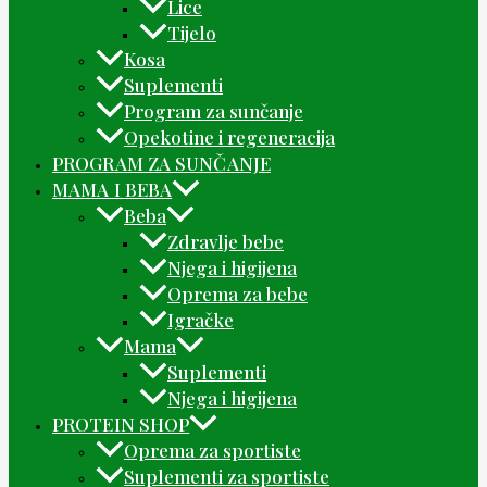
Lice
Tijelo
Kosa
Suplementi
Program za sunčanje
Opekotine i regeneracija
PROGRAM ZA SUNČANJE
MAMA I BEBA
Beba
Zdravlje bebe
Njega i higijena
Oprema za bebe
Igračke
Mama
Suplementi
Njega i higijena
PROTEIN SHOP
Oprema za sportiste
Suplementi za sportiste