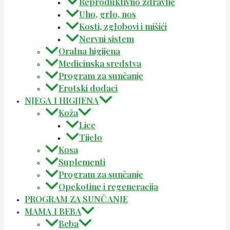
Reproduktivno zdravlje
Uho, grlo, nos
Kosti, zglobovi i mišići
Nervni sistem
Oralna higijena
Medicinska sredstva
Program za sunčanje
Erotski dodaci
NJEGA I HIGIJENA
Koža
Lice
Tijelo
Kosa
Suplementi
Program za sunčanje
Opekotine i regeneracija
PROGRAM ZA SUNČANJE
MAMA I BEBA
Beba