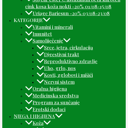
cink kosa koža nokti -20% 01/08-15/08
Uriage Bariesun -20% 03/08-23/08
KATEGORIJE
Vitamini i minerali
Imunitet
Samoliječenje
Srce, jetra, cirkulacija
Digestivni trakt
Reproduktivno zdravlje
Uho, grlo, nos
Kosti, zglobovi i mišići
Nervni sistem
Oralna higijena
Medicinska sredstva
Program za sunčanje
Erotski dodaci
NJEGA I HIGIJENA
Koža