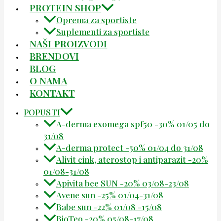
PROTEIN SHOP
Oprema za sportiste
Suplementi za sportiste
NAŠI PROIZVODI
BRENDOVI
BLOG
O NAMA
KONTAKT
POPUSTI
A-derma exomega spf50 -30% 01/05 do
31/08
A-derma protect -50% 01/04 do 31/08
Alivit cink, aterostop i antiparazit -20%
01/08-31/08
Apivita bee SUN -20% 03/08-23/08
Avene sun -25% 01/04-31/08
Babe sun -22% 01/08 -15/08
BioTeo -20% 05/08-17/08