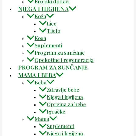
Erotski dodaci
NJEGA I HIGIJENA
Koža
Lice
Tijelo
Kosa
Suplementi
Program za sunčanje
Opekotine i regeneracija
PROGRAM ZA SUNČANJE
MAMA I BEBA
Beba
Zdravlje bebe
Njega i higijena
Oprema za bebe
Igračke
Mama
Suplementi
Njega i higijena