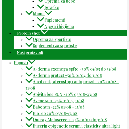
Oprema za bebe
Igračke
Mama
Suplementi
Njega i higijena
Protein shop
Oprema za sportiste
Suplementi za sportiste
Naši proizvodi
Popusti
A-derma exomega spf50 -30% 01/05 do 31/08
A-derma protect -50% 01/04 do 31/08
Alivit cink, aterostop i antiparazit -20% 01/08-
31/08
Apivita bee SUN -20% 03/08-23/08
Avene sun -25% 01/04-31/08
Babe sun -22% 01/08 – 15/08
BioTeo 20% 05/08-17/08
Ducray Melascreen -25% 01/04 do 31/08
Eucerin epigenetic serum i elasticity ultra light