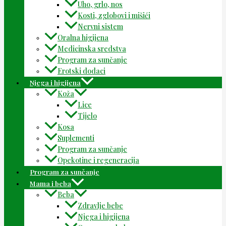
Uho, grlo, nos
Kosti, zglobovi i mišići
Nervni sistem
Oralna higijena
Medicinska sredstva
Program za sunčanje
Erotski dodaci
Njega i higijena
Koža
Lice
Tijelo
Kosa
Suplementi
Program za sunčanje
Opekotine i regeneracija
Program za sunčanje
Mama i beba
Beba
Zdravlje bebe
Njega i higijena