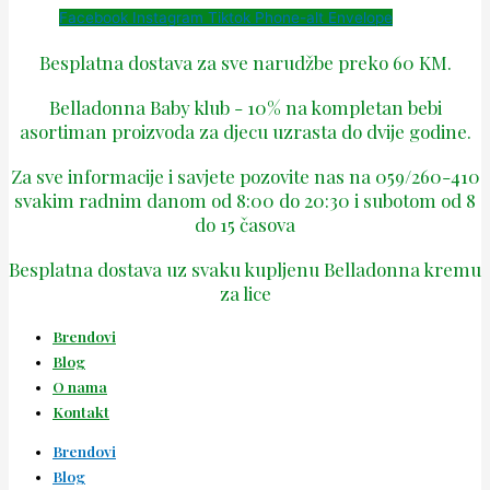
Facebook
Instagram
Tiktok
Phone-alt
Envelope
Besplatna dostava za sve narudžbe preko 60 KM.
Belladonna Baby klub - 10% na kompletan bebi
asortiman proizvoda za djecu uzrasta do dvije godine.
Za sve informacije i savjete pozovite nas na 059/260-410
svakim radnim danom od 8:00 do 20:30 i subotom od 8
do 15 časova
Besplatna dostava uz svaku kupljenu Belladonna kremu
za lice
Brendovi
Blog
O nama
Kontakt
Brendovi
Blog