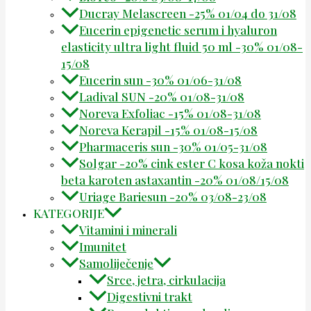
Ducray Melascreen -25% 01/04 do 31/08
Eucerin epigenetic serum i hyaluron
elasticity ultra light fluid 50 ml -30% 01/08-
15/08
Eucerin sun -30% 01/06-31/08
Ladival SUN -20% 01/08-31/08
Noreva Exfoliac -15% 01/08-31/08
Noreva Kerapil -15% 01/08-15/08
Pharmaceris sun -30% 01/05-31/08
Solgar -20% cink ester C kosa koža nokti
beta karoten astaxantin -20% 01/08/15/08
Uriage Bariesun -20% 03/08-23/08
KATEGORIJE
Vitamini i minerali
Imunitet
Samoliječenje
Srce, jetra, cirkulacija
Digestivni trakt