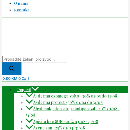
O nama
Kontakt
0,00
KM
0
Cart
Popusti
A-derma exomega spf50 -30% 01/05 do 31/08
A-derma protect -50% 01/04 do 31/08
Alivit cink, aterostop i antiparazit -20% 01/08-
31/08
Apivita bee SUN -20% 03/08-23/08
Avene sun -25% 01/04-31/08