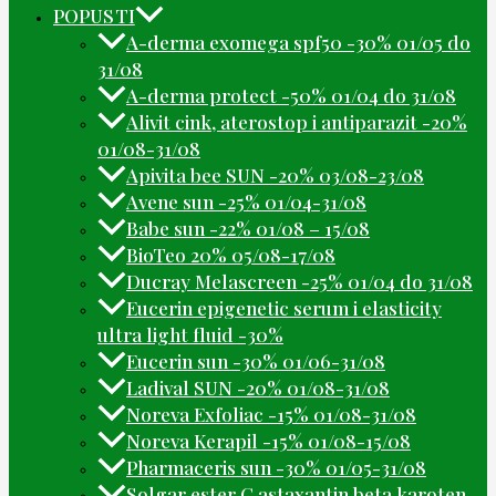
POPUSTI
A-derma exomega spf50 -30% 01/05 do
31/08
A-derma protect -50% 01/04 do 31/08
Alivit cink, aterostop i antiparazit -20%
01/08-31/08
Apivita bee SUN -20% 03/08-23/08
Avene sun -25% 01/04-31/08
Babe sun -22% 01/08 – 15/08
BioTeo 20% 05/08-17/08
Ducray Melascreen -25% 01/04 do 31/08
Eucerin epigenetic serum i elasticity
ultra light fluid -30%
Eucerin sun -30% 01/06-31/08
Ladival SUN -20% 01/08-31/08
Noreva Exfoliac -15% 01/08-31/08
Noreva Kerapil -15% 01/08-15/08
Pharmaceris sun -30% 01/05-31/08
Solgar ester C astaxantin beta karoten