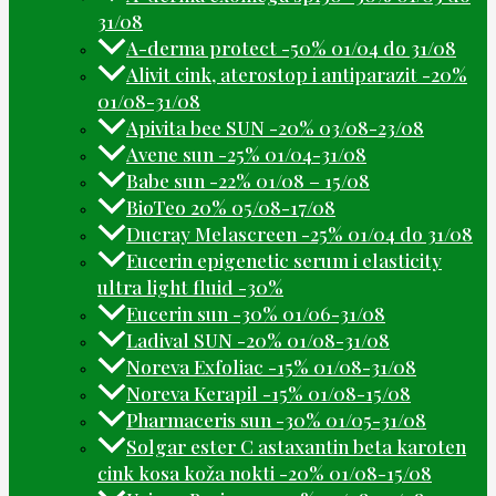
31/08
A-derma protect -50% 01/04 do 31/08
Alivit cink, aterostop i antiparazit -20%
01/08-31/08
Apivita bee SUN -20% 03/08-23/08
Avene sun -25% 01/04-31/08
Babe sun -22% 01/08 – 15/08
BioTeo 20% 05/08-17/08
Ducray Melascreen -25% 01/04 do 31/08
Eucerin epigenetic serum i elasticity
ultra light fluid -30%
Eucerin sun -30% 01/06-31/08
Ladival SUN -20% 01/08-31/08
Noreva Exfoliac -15% 01/08-31/08
Noreva Kerapil -15% 01/08-15/08
Pharmaceris sun -30% 01/05-31/08
Solgar ester C astaxantin beta karoten
cink kosa koža nokti -20% 01/08-15/08