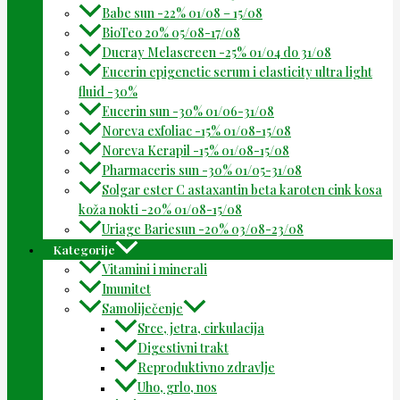
Babe sun -22% 01/08 – 15/08
BioTeo 20% 05/08-17/08
Ducray Melascreen -25% 01/04 do 31/08
Eucerin epigenetic serum i elasticity ultra light
fluid -30%
Eucerin sun -30% 01/06-31/08
Noreva exfoliac -15% 01/08-15/08
Noreva Kerapil -15% 01/08-15/08
Pharmaceris sun -30% 01/05-31/08
Solgar ester C astaxantin beta karoten cink kosa
koža nokti -20% 01/08-15/08
Uriage Bariesun -20% 03/08-23/08
Kategorije
Vitamini i minerali
Imunitet
Samoliječenje
Srce, jetra, cirkulacija
Digestivni trakt
Reproduktivno zdravlje
Uho, grlo, nos