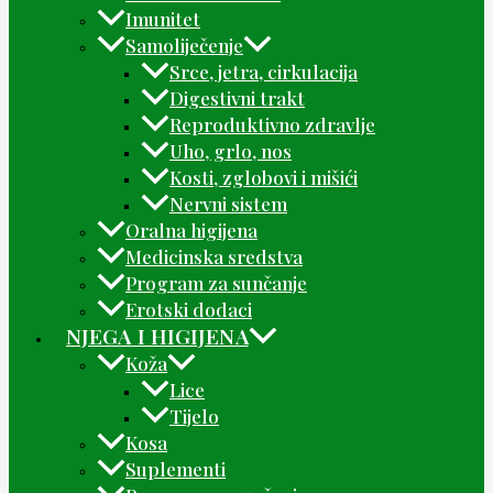
Imunitet
Samoliječenje
Srce, jetra, cirkulacija
Digestivni trakt
Reproduktivno zdravlje
Uho, grlo, nos
Kosti, zglobovi i mišići
Nervni sistem
Oralna higijena
Medicinska sredstva
Program za sunčanje
Erotski dodaci
NJEGA I HIGIJENA
Koža
Lice
Tijelo
Kosa
Suplementi