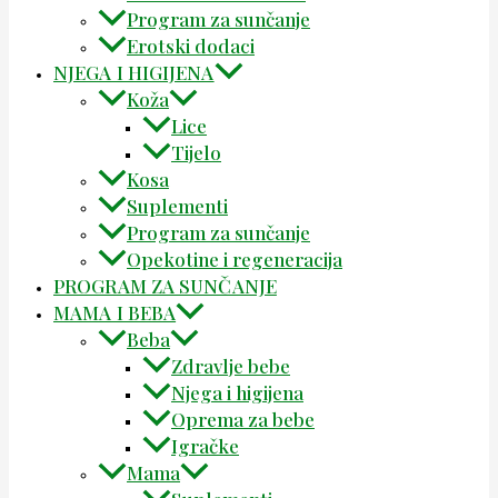
Program za sunčanje
Erotski dodaci
NJEGA I HIGIJENA
Koža
Lice
Tijelo
Kosa
Suplementi
Program za sunčanje
Opekotine i regeneracija
PROGRAM ZA SUNČANJE
MAMA I BEBA
Beba
Zdravlje bebe
Njega i higijena
Oprema za bebe
Igračke
Mama