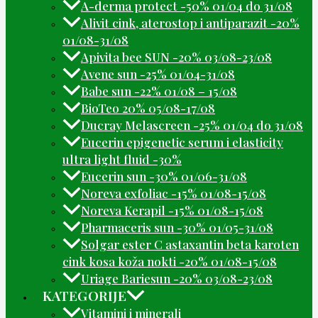
A-derma protect -50% 01/04 do 31/08
Alivit cink, aterostop i antiparazit -20%
01/08-31/08
Apivita bee SUN -20% 03/08-23/08
Avene sun -25% 01/04-31/08
Babe sun -22% 01/08 – 15/08
BioTeo 20% 05/08-17/08
Ducray Melascreen -25% 01/04 do 31/08
Eucerin epigenetic serum i elasticity
ultra light fluid -30%
Eucerin sun -30% 01/06-31/08
Noreva exfoliac -15% 01/08-15/08
Noreva Kerapil -15% 01/08-15/08
Pharmaceris sun -30% 01/05-31/08
Solgar ester C astaxantin beta karoten
cink kosa koža nokti -20% 01/08-15/08
Uriage Bariesun -20% 03/08-23/08
KATEGORIJE
Vitamini i minerali