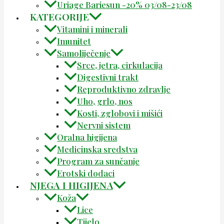
Uriage Bariesun -20% 03/08-23/08
KATEGORIJE
Vitamini i minerali
Imunitet
Samoliječenje
Srce, jetra, cirkulacija
Digestivni trakt
Reproduktivno zdravlje
Uho, grlo, nos
Kosti, zglobovi i mišići
Nervni sistem
Oralna higijena
Medicinska sredstva
Program za sunčanje
Erotski dodaci
NJEGA I HIGIJENA
Koža
Lice
Tijelo