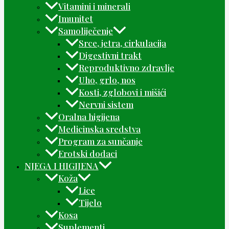
Vitamini i minerali
Imunitet
Samoliječenje
Srce, jetra, cirkulacija
Digestivni trakt
Reproduktivno zdravlje
Uho, grlo, nos
Kosti, zglobovi i mišići
Nervni sistem
Oralna higijena
Medicinska sredstva
Program za sunčanje
Erotski dodaci
NJEGA I HIGIJENA
Koža
Lice
Tijelo
Kosa
Suplementi