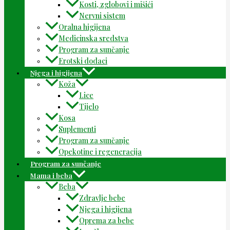
Kosti, zglobovi i mišići
Nervni sistem
Oralna higijena
Medicinska sredstva
Program za sunčanje
Erotski dodaci
Njega i higijena
Koža
Lice
Tijelo
Kosa
Suplementi
Program za sunčanje
Opekotine i regeneracija
Program za sunčanje
Mama i beba
Beba
Zdravlje bebe
Njega i higijena
Oprema za bebe