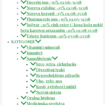
Eucerin sun -30% 01/06-31/08
Noreva exfoliac -15% 01/08-31/08
Noreva Kerapil -15% 01/08-15/08
Pharmaceris sun -30% 01/05-31/08
Solgar -20% cink ester C kosa koža nokti
beta karoten astaxantin -20% 01/08/15/08
Uriage Bariesun -20% 03/08-23/08
KATEGORIJE
Vitamini i minerali
Imunitet
Samoliječenje
Srce, jetra, cirkulacija
Digestivni trakt
Reproduktivno zdravlje
Uho, grlo, nos
Kosti, zglobovi i mišići
Nervni sistem
Oralna higijena
Medicinska sredstva