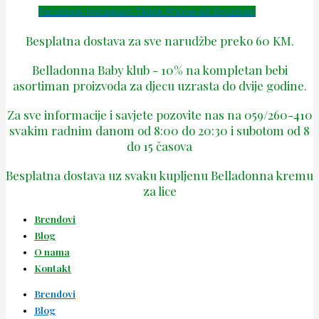
Facebook
Instagram
Tiktok
Phone-alt
Envelope
Besplatna dostava za sve narudžbe preko 60 KM.
Belladonna Baby klub - 10% na kompletan bebi
asortiman proizvoda za djecu uzrasta do dvije godine.
Za sve informacije i savjete pozovite nas na 059/260-410
svakim radnim danom od 8:00 do 20:30 i subotom od 8
do 15 časova
Besplatna dostava uz svaku kupljenu Belladonna kremu
za lice
Brendovi
Blog
O nama
Kontakt
Brendovi
Blog