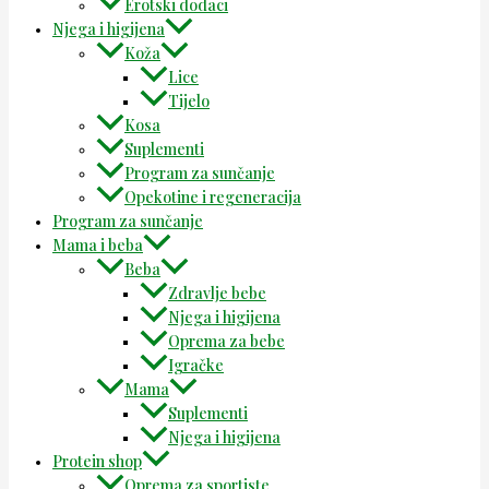
Erotski dodaci
Njega i higijena
Koža
Lice
Tijelo
Kosa
Suplementi
Program za sunčanje
Opekotine i regeneracija
Program za sunčanje
Mama i beba
Beba
Zdravlje bebe
Njega i higijena
Oprema za bebe
Igračke
Mama
Suplementi
Njega i higijena
Protein shop
Oprema za sportiste