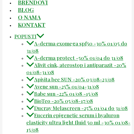
BRENDOVI
BLOG
O NAMA
KONTAKT
POPUSTI
A-derma exomega spf50 -30% 01/05 do
31/08
A-derma protect -50% 01/04 do 31/08
Alivit cink, aterostop i antiparazit -20%
01/08-31/08
Apivita bee SUN -20% 03/08-23/08
Avene sun -25% 01/04-31/08
Babe sun -22% 01/08 -15/08
BioTeo -20% 05/08-17/08
Ducray Melascreen -25% 01/04 do 31/08
Eucerin epigenetic serum i hyaluron
elasticity ultra light fluid 50 ml -30% 01/08-
15/08