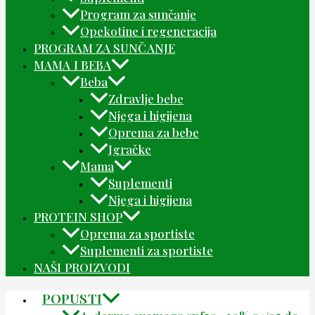
Program za sunčanje
Opekotine i regeneracija
PROGRAM ZA SUNČANJE
MAMA I BEBA
Beba
Zdravlje bebe
Njega i higijena
Oprema za bebe
Igračke
Mama
Suplementi
Njega i higijena
PROTEIN SHOP
Oprema za sportiste
Suplementi za sportiste
NAŠI PROIZVODI
POPUSTI