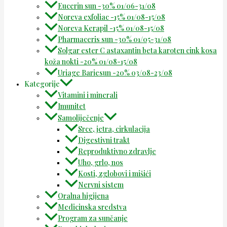
Eucerin sun -30% 01/06-31/08
Noreva exfoliac -15% 01/08-15/08
Noreva Kerapil -15% 01/08-15/08
Pharmaceris sun -30% 01/05-31/08
Solgar ester C astaxantin beta karoten cink kosa
koža nokti -20% 01/08-15/08
Uriage Bariesun -20% 03/08-23/08
Kategorije
Vitamini i minerali
Imunitet
Samoliječenje
Srce, jetra, cirkulacija
Digestivni trakt
Reproduktivno zdravlje
Uho, grlo, nos
Kosti, zglobovi i mišići
Nervni sistem
Oralna higijena
Medicinska sredstva
Program za sunčanje