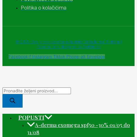
Politika o kolačićima
© 2025 - Sva prava zadržava Apoteke "Belladonna" Trebinje |
Powered and designed by Webherzz
Facebook-f
Instagram
Tiktok
Phone-alt
Envelope
POPUSTI
A-derma exomega spf50 -30% 01/05 do
31/08