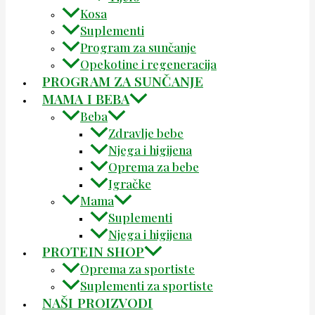
Kosa
Suplementi
Program za sunčanje
Opekotine i regeneracija
PROGRAM ZA SUNČANJE
MAMA I BEBA
Beba
Zdravlje bebe
Njega i higijena
Oprema za bebe
Igračke
Mama
Suplementi
Njega i higijena
PROTEIN SHOP
Oprema za sportiste
Suplementi za sportiste
NAŠI PROIZVODI