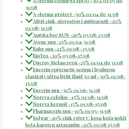
A-derma exomega spf50 -30% 01/05 do
31/08
A-derma protect -50% 01/04 do 31/08
Alivit cink, aterostop i antiparazit -20%
01/08-31/08
Apivita bee SUN -20% 03/08-23/08
Avene sun -25% 01/04-31/08
Babe sun -22% 01/08 -15/08
BioTeo -20% 05/08-17/08
Ducray Melascreen -25% 01/04 do 31/08
Eucerin epigenetic serum i hyaluron
elasticity ultra light fluid 50 ml -30% 01/08-
15/08
Eucerin sun -30% 01/06-31/08
Noreva exfoliac -15% 01/08-31/08
Noreva Kerapil -15% 01/08-15/08
Pharmaceris sun -30% 01/05-31/08
Solgar -20% cink ester C kosa koža nokti
beta karoten astaxantin -20% 01/08/15/08