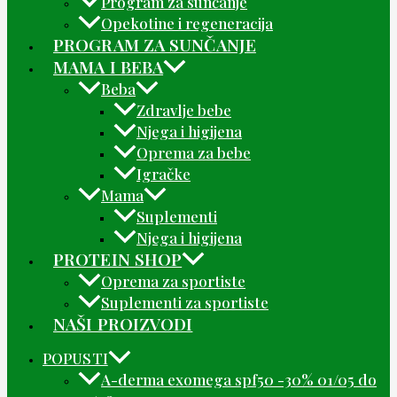
Program za sunčanje
Opekotine i regeneracija
PROGRAM ZA SUNČANJE
MAMA I BEBA
Beba
Zdravlje bebe
Njega i higijena
Oprema za bebe
Igračke
Mama
Suplementi
Njega i higijena
PROTEIN SHOP
Oprema za sportiste
Suplementi za sportiste
NAŠI PROIZVODI
POPUSTI
A-derma exomega spf50 -30% 01/05 do