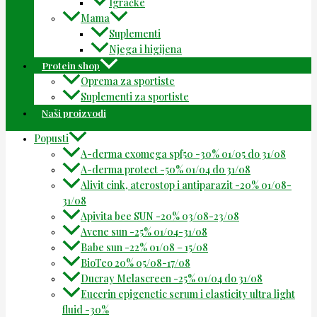
Igračke
Mama
Suplementi
Njega i higijena
Protein shop
Oprema za sportiste
Suplementi za sportiste
Naši proizvodi
Popusti
A-derma exomega spf50 -30% 01/05 do 31/08
A-derma protect -50% 01/04 do 31/08
Alivit cink, aterostop i antiparazit -20% 01/08-
31/08
Apivita bee SUN -20% 03/08-23/08
Avene sun -25% 01/04-31/08
Babe sun -22% 01/08 – 15/08
BioTeo 20% 05/08-17/08
Ducray Melascreen -25% 01/04 do 31/08
Eucerin epigenetic serum i elasticity ultra light
fluid -30%