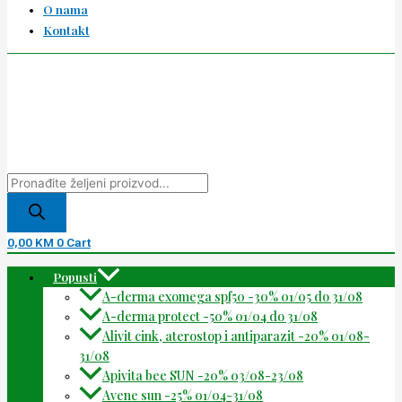
O nama
Kontakt
0,00
KM
0
Cart
Popusti
A-derma exomega spf50 -30% 01/05 do 31/08
A-derma protect -50% 01/04 do 31/08
Alivit cink, aterostop i antiparazit -20% 01/08-
31/08
Apivita bee SUN -20% 03/08-23/08
Avene sun -25% 01/04-31/08