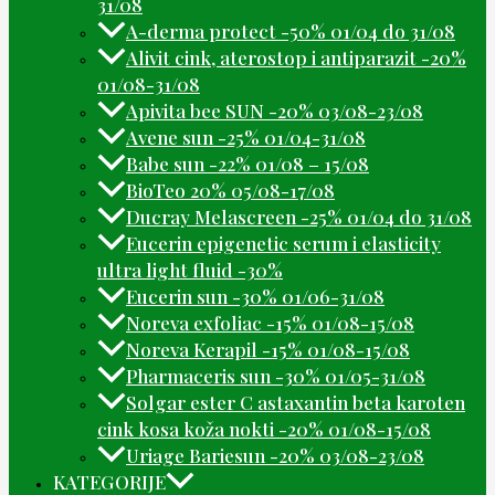
31/08
A-derma protect -50% 01/04 do 31/08
Alivit cink, aterostop i antiparazit -20%
01/08-31/08
Apivita bee SUN -20% 03/08-23/08
Avene sun -25% 01/04-31/08
Babe sun -22% 01/08 – 15/08
BioTeo 20% 05/08-17/08
Ducray Melascreen -25% 01/04 do 31/08
Eucerin epigenetic serum i elasticity
ultra light fluid -30%
Eucerin sun -30% 01/06-31/08
Noreva exfoliac -15% 01/08-15/08
Noreva Kerapil -15% 01/08-15/08
Pharmaceris sun -30% 01/05-31/08
Solgar ester C astaxantin beta karoten
cink kosa koža nokti -20% 01/08-15/08
Uriage Bariesun -20% 03/08-23/08
KATEGORIJE