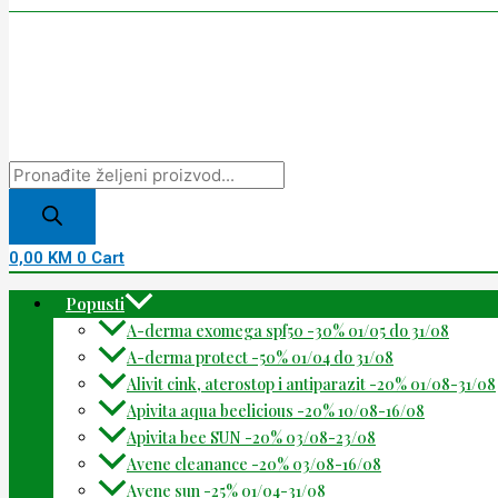
0,00
KM
0
Cart
Popusti
A-derma exomega spf50 -30% 01/05 do 31/08
A-derma protect -50% 01/04 do 31/08
Alivit cink, aterostop i antiparazit -20% 01/08-31/08
Apivita aqua beelicious -20% 10/08-16/08
Apivita bee SUN -20% 03/08-23/08
Avene cleanance -20% 03/08-16/08
Avene sun -25% 01/04-31/08