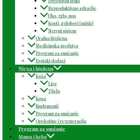
Digestivni trakt
Reproduktivno zdravlje
Uho, grlo, nos
Kosti, zglobovi i mišići
Nervni sistem
Oralna higijena
Medicinska sredstva
Program za sunčanje
Erotski dodaci
Njega i higijena
Koža
Lice
Tijelo
Kosa
Suplementi
Program za sunčanje
Opekotine i regeneracija
Program za sunčanje
Mama i beba