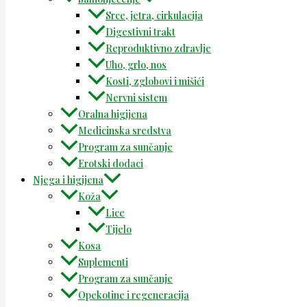
Srce, jetra, cirkulacija
Digestivni trakt
Reproduktivno zdravlje
Uho, grlo, nos
Kosti, zglobovi i mišići
Nervni sistem
Oralna higijena
Medicinska sredstva
Program za sunčanje
Erotski dodaci
Njega i higijena
Koža
Lice
Tijelo
Kosa
Suplementi
Program za sunčanje
Opekotine i regeneracija