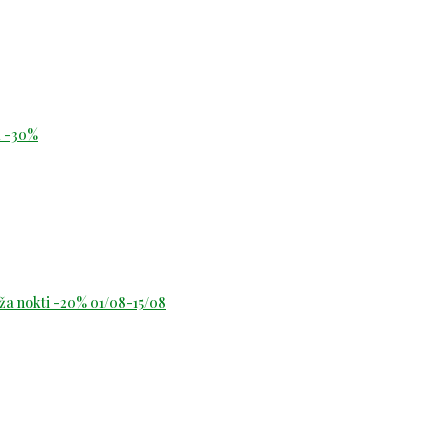
id -30%
oža nokti -20% 01/08-15/08