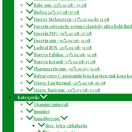
Babe sun -22% 01/08 – 15/08
BioTeo 20% 05/08-17/08
Ducray Melascreen -25% 01/04 do 31/08
Eucerin epigenetic serum i elasticity ultra light flu
Eucerin PH5 -30% 10/08-27/08
Eucerin sun -30% 01/06-31/08
Ladival SUN -20% 01/08-31/08
Noreva Exfoliac -15% 01/08-31/08
Noreva Kerapil -15% 01/08-15/08
Pharmaceris sun -30% 01/05-31/08
Solgar ester C astaxantin beta karoten cink kosa k
Uriage Eau thermal -20% 10/08-16/08
Uriage Bariesun -20% 03/08-23/08
Kategorije
Vitamini i minerali
Imunitet
Samoliječenje
Srce, jetra, cirkulacija