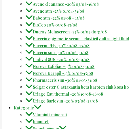
Avene cleanance -20% 03/08-16/08
Avene sun -25% 01/04-31/08
Babe sun -22% 01/08 – 15/08
BioTeo 20% 05/08-17/08
Ducray Melascreen -25% 01/04 do 31/08
Eucerin epigenetic serum i elasticity ultra light flu
Eucerin PH5 -30% 10/08-27/08
Eucerin sun -30% 01/06-31/08
Ladival SUN -20% 01/08-31/08
Noreva Exfoliac -15% 01/08-31/08
Noreva Kerapil -15% 01/08-15/08
Pharmaceris sun -30% 01/05-31/08
Solgar ester C astaxantin beta karoten cink kosa k
Uriage Eau thermal -20% 10/08-16/08
Uriage Bariesun -20% 03/08-23/08
Kategorije
Vitamini i minerali
Imunitet
Samoliječenje