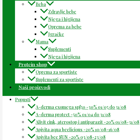
Beba
Zdravlje bebe
Njega i higijena
Oprema za bebe
Igračke
Mama
Suplementi
Njega i higijena
Protein shop
Oprema za sportiste
Suplementi za sportiste
Naši proizvodi
Popusti
A-derma exomega spf50 -30% 01/05 do 31/08
A-derma protect -50% 01/04 do 31/08
Alivit cink, aterostop i antiparazit -20% 01/08-31/08
Apivita aqua beelicious -20% 10/08-16/08
Apivita bee SUN -20% 03/08-23/08