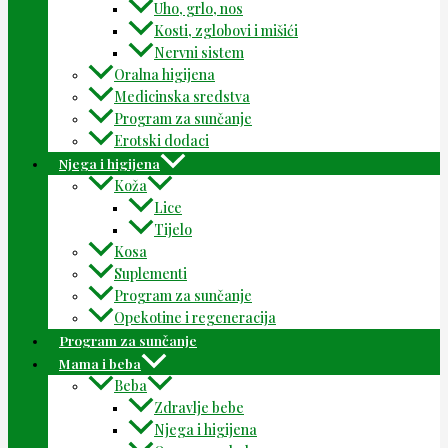
Uho, grlo, nos
Kosti, zglobovi i mišići
Nervni sistem
Oralna higijena
Medicinska sredstva
Program za sunčanje
Erotski dodaci
Njega i higijena
Koža
Lice
Tijelo
Kosa
Suplementi
Program za sunčanje
Opekotine i regeneracija
Program za sunčanje
Mama i beba
Beba
Zdravlje bebe
Njega i higijena