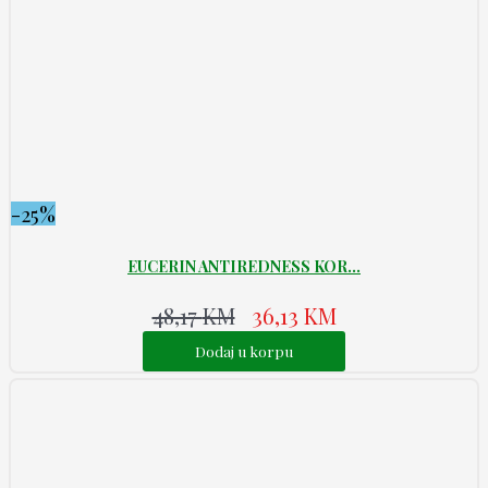
-25%
EUCERIN ANTIREDNESS KOR...
48,17
KM
36,13
KM
Dodaj u korpu