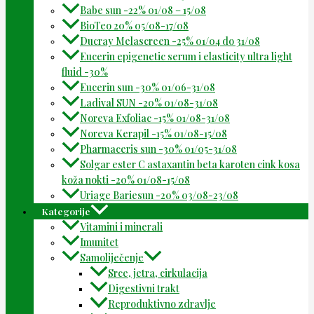
Babe sun -22% 01/08 – 15/08
BioTeo 20% 05/08-17/08
Ducray Melascreen -25% 01/04 do 31/08
Eucerin epigenetic serum i elasticity ultra light
fluid -30%
Eucerin sun -30% 01/06-31/08
Ladival SUN -20% 01/08-31/08
Noreva Exfoliac -15% 01/08-31/08
Noreva Kerapil -15% 01/08-15/08
Pharmaceris sun -30% 01/05-31/08
Solgar ester C astaxantin beta karoten cink kosa
koža nokti -20% 01/08-15/08
Uriage Bariesun -20% 03/08-23/08
Kategorije
Vitamini i minerali
Imunitet
Samoliječenje
Srce, jetra, cirkulacija
Digestivni trakt
Reproduktivno zdravlje