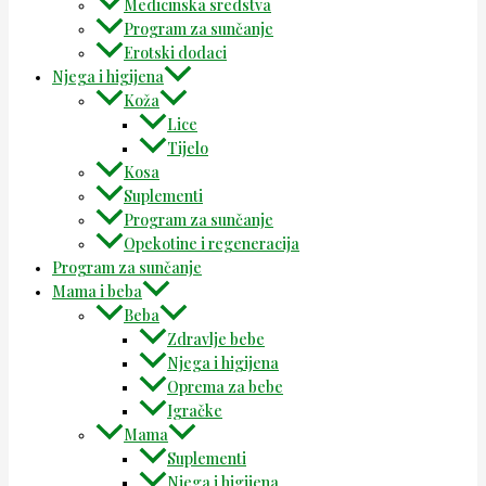
Medicinska sredstva
Program za sunčanje
Erotski dodaci
Njega i higijena
Koža
Lice
Tijelo
Kosa
Suplementi
Program za sunčanje
Opekotine i regeneracija
Program za sunčanje
Mama i beba
Beba
Zdravlje bebe
Njega i higijena
Oprema za bebe
Igračke
Mama
Suplementi
Njega i higijena