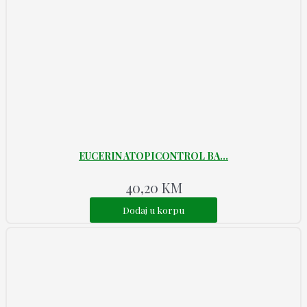
EUCERIN ATOPICONTROL BA...
40,20
KM
Dodaj u korpu