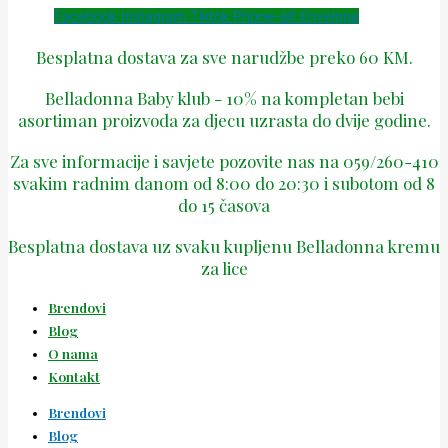
Facebook
Instagram
Tiktok
Phone-alt
Envelope
Besplatna dostava za sve narudžbe preko 60 KM.
Belladonna Baby klub - 10% na kompletan bebi
asortiman proizvoda za djecu uzrasta do dvije godine.
Za sve informacije i savjete pozovite nas na 059/260-410
svakim radnim danom od 8:00 do 20:30 i subotom od 8
do 15 časova
Besplatna dostava uz svaku kupljenu Belladonna kremu
za lice
Brendovi
Blog
O nama
Kontakt
Brendovi
Blog