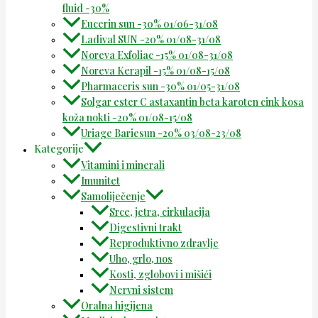
fluid -30%
Eucerin sun -30% 01/06-31/08
Ladival SUN -20% 01/08-31/08
Noreva Exfoliac -15% 01/08-31/08
Noreva Kerapil -15% 01/08-15/08
Pharmaceris sun -30% 01/05-31/08
Solgar ester C astaxantin beta karoten cink kosa
koža nokti -20% 01/08-15/08
Uriage Bariesun -20% 03/08-23/08
Kategorije
Vitamini i minerali
Imunitet
Samoliječenje
Srce, jetra, cirkulacija
Digestivni trakt
Reproduktivno zdravlje
Uho, grlo, nos
Kosti, zglobovi i mišići
Nervni sistem
Oralna higijena