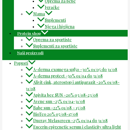
Oprema za bebe
Igračke
Mama
Suplementi
Njega i higijena
Protein shop
Oprema za sportiste
Suplementi za sportiste
Naši proizvodi
Popusti
A-derma exomega spf50 -30% 01/05 do 31/08
A-derma protect -50% 01/04 do 31/08
Alivit cink, aterostop i antiparazit -20% 01/08-
31/08
Apivita bee SUN -20% 03/08-23/08
Avene sun -25% 01/04-31/08
Babe sun -22% 01/08 – 15/08
BioTeo 20% 05/08-17/08
Ducray Melascreen -25% 01/04 do 31/08
Eucerin epigenetic serum i elasticity ultra light