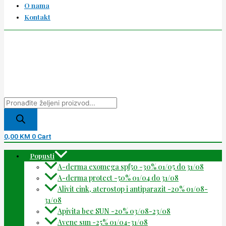
O nama
Kontakt
0,00
KM
0
Cart
Popusti
A-derma exomega spf50 -30% 01/05 do 31/08
A-derma protect -50% 01/04 do 31/08
Alivit cink, aterostop i antiparazit -20% 01/08-
31/08
Apivita bee SUN -20% 03/08-23/08
Avene sun -25% 01/04-31/08