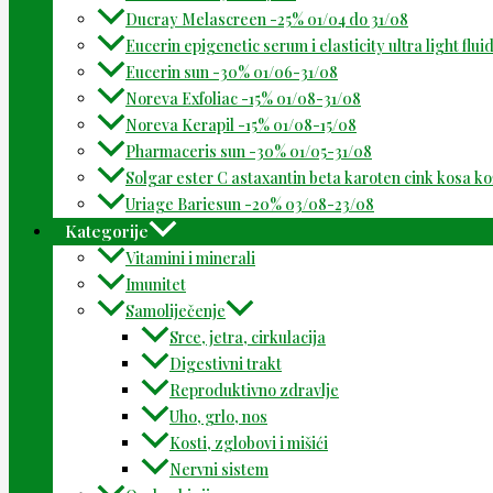
Ducray Melascreen -25% 01/04 do 31/08
Eucerin epigenetic serum i elasticity ultra light flu
Eucerin sun -30% 01/06-31/08
Noreva Exfoliac -15% 01/08-31/08
Noreva Kerapil -15% 01/08-15/08
Pharmaceris sun -30% 01/05-31/08
Solgar ester C astaxantin beta karoten cink kosa k
Uriage Bariesun -20% 03/08-23/08
Kategorije
Vitamini i minerali
Imunitet
Samoliječenje
Srce, jetra, cirkulacija
Digestivni trakt
Reproduktivno zdravlje
Uho, grlo, nos
Kosti, zglobovi i mišići
Nervni sistem