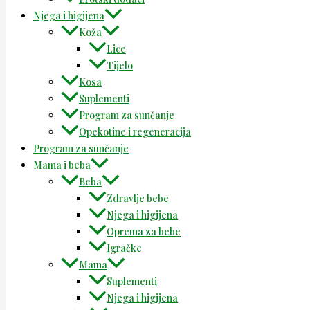
Njega i higijena
Koža
Lice
Tijelo
Kosa
Suplementi
Program za sunčanje
Opekotine i regeneracija
Program za sunčanje
Mama i beba
Beba
Zdravlje bebe
Njega i higijena
Oprema za bebe
Igračke
Mama
Suplementi
Njega i higijena