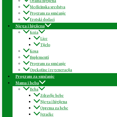
Oralna higijena
Medicinska sredstva
Program za sunčanje
Erotski dodaci
Njega i higijena
Koža
Lice
Tijelo
Kosa
Suplementi
Program za sunčanje
Opekotine i regeneracija
Program za sunčanje
Mama i beba
Beba
Zdravlje bebe
Njega i higijena
Oprema za bebe
Igračke