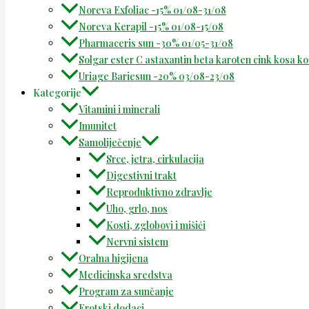
Noreva Exfoliac -15% 01/08-31/08
Noreva Kerapil -15% 01/08-15/08
Pharmaceris sun -30% 01/05-31/08
Solgar ester C astaxantin beta karoten cink kosa k
Uriage Bariesun -20% 03/08-23/08
Kategorije
Vitamini i minerali
Imunitet
Samoliječenje
Srce, jetra, cirkulacija
Digestivni trakt
Reproduktivno zdravlje
Uho, grlo, nos
Kosti, zglobovi i mišići
Nervni sistem
Oralna higijena
Medicinska sredstva
Program za sunčanje
Erotski dodaci