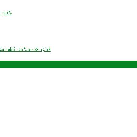
id -30%
oža nokti -20% 01/08-15/08