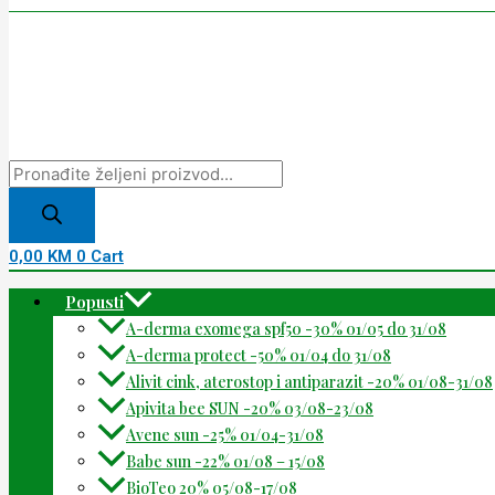
0,00
KM
0
Cart
Popusti
A-derma exomega spf50 -30% 01/05 do 31/08
A-derma protect -50% 01/04 do 31/08
Alivit cink, aterostop i antiparazit -20% 01/08-31/08
Apivita bee SUN -20% 03/08-23/08
Avene sun -25% 01/04-31/08
Babe sun -22% 01/08 – 15/08
BioTeo 20% 05/08-17/08