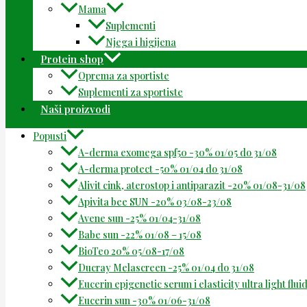
Mama
Suplementi
Njega i higijena
Protein shop
Oprema za sportiste
Suplementi za sportiste
Naši proizvodi
Popusti
A-derma exomega spf50 -30% 01/05 do 31/08
A-derma protect -50% 01/04 do 31/08
Alivit cink, aterostop i antiparazit -20% 01/08-31/08
Apivita bee SUN -20% 03/08-23/08
Avene sun -25% 01/04-31/08
Babe sun -22% 01/08 – 15/08
BioTeo 20% 05/08-17/08
Ducray Melascreen -25% 01/04 do 31/08
Eucerin epigenetic serum i elasticity ultra light flu
Eucerin sun -30% 01/06-31/08