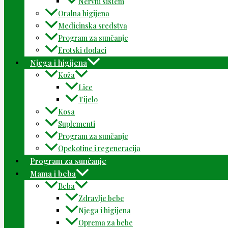
Nervni sistem
Oralna higijena
Medicinska sredstva
Program za sunčanje
Erotski dodaci
Njega i higijena
Koža
Lice
Tijelo
Kosa
Suplementi
Program za sunčanje
Opekotine i regeneracija
Program za sunčanje
Mama i beba
Beba
Zdravlje bebe
Njega i higijena
Oprema za bebe