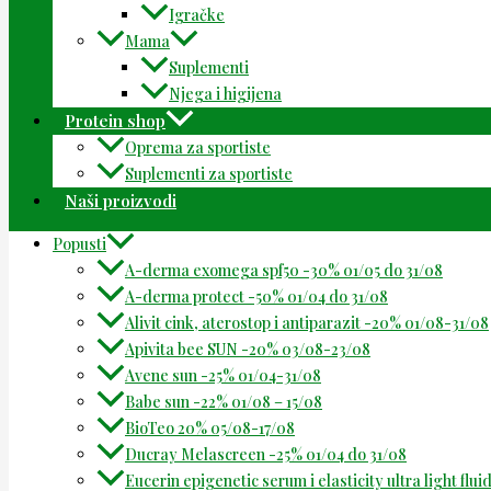
Igračke
Mama
Suplementi
Njega i higijena
Protein shop
Oprema za sportiste
Suplementi za sportiste
Naši proizvodi
Popusti
A-derma exomega spf50 -30% 01/05 do 31/08
A-derma protect -50% 01/04 do 31/08
Alivit cink, aterostop i antiparazit -20% 01/08-31/08
Apivita bee SUN -20% 03/08-23/08
Avene sun -25% 01/04-31/08
Babe sun -22% 01/08 – 15/08
BioTeo 20% 05/08-17/08
Ducray Melascreen -25% 01/04 do 31/08
Eucerin epigenetic serum i elasticity ultra light flu