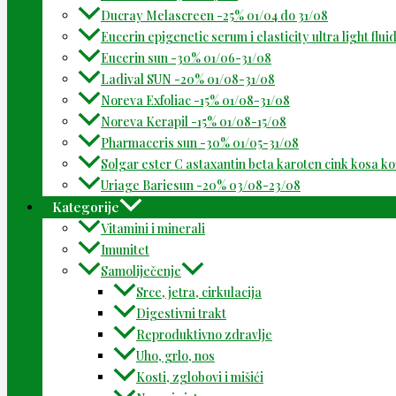
Ducray Melascreen -25% 01/04 do 31/08
Eucerin epigenetic serum i elasticity ultra light flu
Eucerin sun -30% 01/06-31/08
Ladival SUN -20% 01/08-31/08
Noreva Exfoliac -15% 01/08-31/08
Noreva Kerapil -15% 01/08-15/08
Pharmaceris sun -30% 01/05-31/08
Solgar ester C astaxantin beta karoten cink kosa k
Uriage Bariesun -20% 03/08-23/08
Kategorije
Vitamini i minerali
Imunitet
Samoliječenje
Srce, jetra, cirkulacija
Digestivni trakt
Reproduktivno zdravlje
Uho, grlo, nos
Kosti, zglobovi i mišići