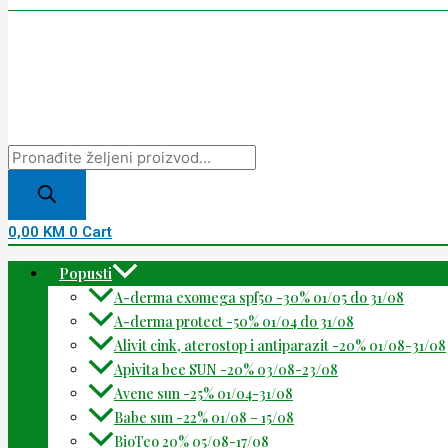
0,00
KM
0
Cart
Popusti
A-derma exomega spf50 -30% 01/05 do 31/08
A-derma protect -50% 01/04 do 31/08
Alivit cink, aterostop i antiparazit -20% 01/08-31/08
Apivita bee SUN -20% 03/08-23/08
Avene sun -25% 01/04-31/08
Babe sun -22% 01/08 – 15/08
BioTeo 20% 05/08-17/08