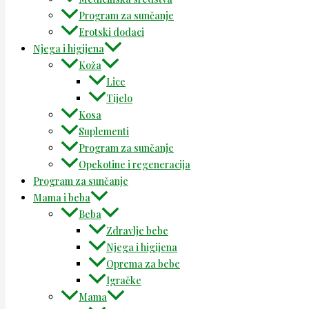
Program za sunčanje
Erotski dodaci
Njega i higijena
Koža
Lice
Tijelo
Kosa
Suplementi
Program za sunčanje
Opekotine i regeneracija
Program za sunčanje
Mama i beba
Beba
Zdravlje bebe
Njega i higijena
Oprema za bebe
Igračke
Mama