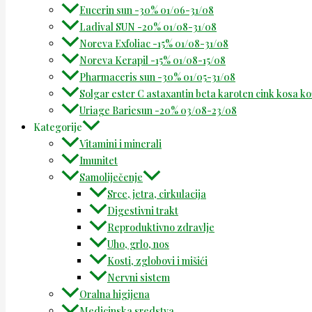
Eucerin sun -30% 01/06-31/08
Ladival SUN -20% 01/08-31/08
Noreva Exfoliac -15% 01/08-31/08
Noreva Kerapil -15% 01/08-15/08
Pharmaceris sun -30% 01/05-31/08
Solgar ester C astaxantin beta karoten cink kosa k
Uriage Bariesun -20% 03/08-23/08
Kategorije
Vitamini i minerali
Imunitet
Samoliječenje
Srce, jetra, cirkulacija
Digestivni trakt
Reproduktivno zdravlje
Uho, grlo, nos
Kosti, zglobovi i mišići
Nervni sistem
Oralna higijena
Medicinska sredstva