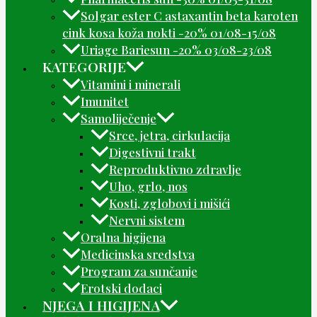
Solgar ester C astaxantin beta karoten
cink kosa koža nokti -20% 01/08-15/08
Uriage Bariesun -20% 03/08-23/08
KATEGORIJE
Vitamini i minerali
Imunitet
Samoliječenje
Srce, jetra, cirkulacija
Digestivni trakt
Reproduktivno zdravlje
Uho, grlo, nos
Kosti, zglobovi i mišići
Nervni sistem
Oralna higijena
Medicinska sredstva
Program za sunčanje
Erotski dodaci
NJEGA I HIGIJENA