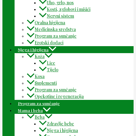
Uho, grlo, nos
Kosti, zglobovi i mišići
Nervni sistem
Oralna higijena
Medicinska sredstva
Program za sunčanje
Erotski dodaci
Njega i higijena
Koža
Lice
Tijelo
Kosa
Suplementi
Program za sunčanje
Opekotine i regeneracija
Program za sunčanje
Mama i beba
Beba
Zdravlje bebe
Njega i higijena