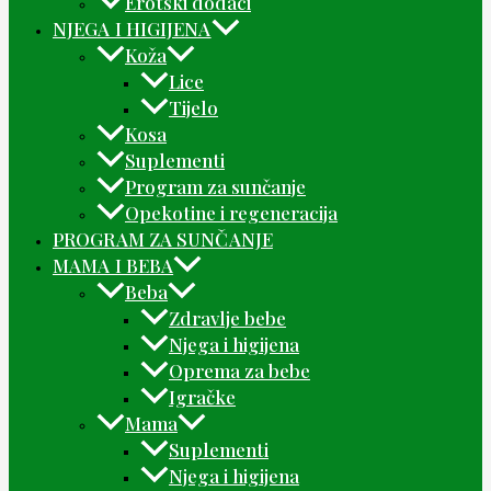
Erotski dodaci
NJEGA I HIGIJENA
Koža
Lice
Tijelo
Kosa
Suplementi
Program za sunčanje
Opekotine i regeneracija
PROGRAM ZA SUNČANJE
MAMA I BEBA
Beba
Zdravlje bebe
Njega i higijena
Oprema za bebe
Igračke
Mama
Suplementi
Njega i higijena