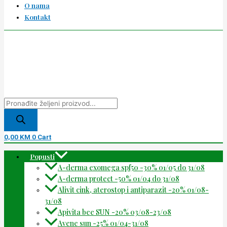
O nama
Kontakt
0,00
KM
0
Cart
Popusti
A-derma exomega spf50 -30% 01/05 do 31/08
A-derma protect -50% 01/04 do 31/08
Alivit cink, aterostop i antiparazit -20% 01/08-
31/08
Apivita bee SUN -20% 03/08-23/08
Avene sun -25% 01/04-31/08