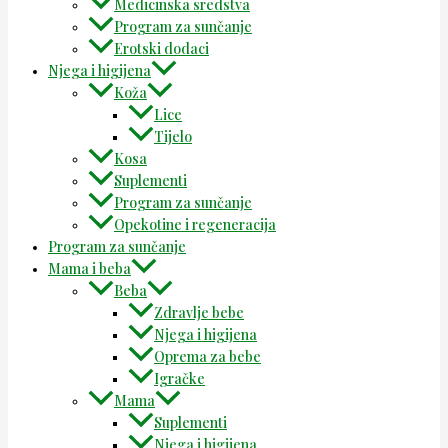
Medicinska sredstva
Program za sunčanje
Erotski dodaci
Njega i higijena
Koža
Lice
Tijelo
Kosa
Suplementi
Program za sunčanje
Opekotine i regeneracija
Program za sunčanje
Mama i beba
Beba
Zdravlje bebe
Njega i higijena
Oprema za bebe
Igračke
Mama
Suplementi
Njega i higijena