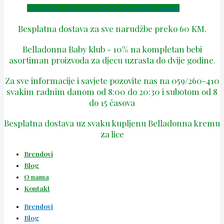
Facebook
Instagram
Tiktok
Phone-alt
Envelope
Besplatna dostava za sve narudžbe preko 60 KM.
Belladonna Baby klub - 10% na kompletan bebi
asortiman proizvoda za djecu uzrasta do dvije godine.
Za sve informacije i savjete pozovite nas na 059/260-410
svakim radnim danom od 8:00 do 20:30 i subotom od 8
do 15 časova
Besplatna dostava uz svaku kupljenu Belladonna kremu
za lice
Brendovi
Blog
O nama
Kontakt
Brendovi
Blog