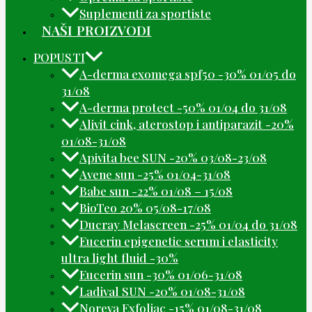
Suplementi za sportiste
NAŠI PROIZVODI
POPUSTI
A-derma exomega spf50 -30% 01/05 do
31/08
A-derma protect -50% 01/04 do 31/08
Alivit cink, aterostop i antiparazit -20%
01/08-31/08
Apivita bee SUN -20% 03/08-23/08
Avene sun -25% 01/04-31/08
Babe sun -22% 01/08 – 15/08
BioTeo 20% 05/08-17/08
Ducray Melascreen -25% 01/04 do 31/08
Eucerin epigenetic serum i elasticity
ultra light fluid -30%
Eucerin sun -30% 01/06-31/08
Ladival SUN -20% 01/08-31/08
Noreva Exfoliac -15% 01/08-31/08