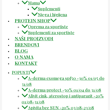
Mama
Suplementi
Njega i higijena
PROTEIN SHOP
Oprema za sportiste
Suplementi za sportiste
NAŠI PROIZVODI
BRENDOVI
BLOG
O NAMA
KONTAKT
POPUSTI
A-derma exomega spf50 -30% 01/05 do
31/08
A-derma protect -50% 01/04 do 31/08
Alivit cink, aterostop i antiparazit -20%
01/08-31/08
Apivita bee SUN -20% 03/08-23/08