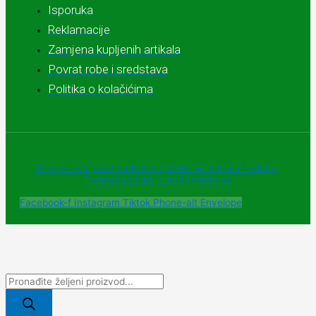
Isporuka
Reklamacije
Zamjena kupljenih artikala
Povrat robe i sredstava
Politika o kolačićima
© 2025 - Sva prava zadržava Apoteke "Belladonna" Trebinje |
Powered and designed by Webherzz
Facebook-f
Instagram
Tiktok
Phone-alt
Envelope