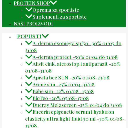
PROTEIN SHOP
Oprema za sportiste
Suplementi za sportiste
NAŠI PROIZVODI
POPUSTI
A-derma exomega spf50 -30% 01/05 do
31/08
A-derma protect -50% 01/04 do 31/08
Alivit cink, aterostop i antiparazit -20%
01/08-31/08
Apivita bee SUN -20% 03/08-23/08
Avene sun -25% 01/04-31/08
Babe sun -22% 01/08 -15/08
BioTeo -20% 05/08-17/08
Ducray Melascreen -25% 01/04 do 31/08
Eucerin epigenetic serum i hyaluron
elasticity ultra light fluid 50 ml -30% 01/08-
15/08