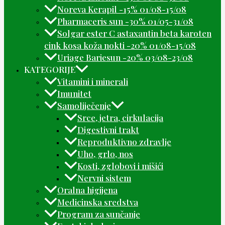
Noreva Kerapil -15% 01/08-15/08
Pharmaceris sun -30% 01/05-31/08
Solgar ester C astaxantin beta karoten
cink kosa koža nokti -20% 01/08-15/08
Uriage Bariesun -20% 03/08-23/08
KATEGORIJE
Vitamini i minerali
Imunitet
Samoliječenje
Srce, jetra, cirkulacija
Digestivni trakt
Reproduktivno zdravlje
Uho, grlo, nos
Kosti, zglobovi i mišići
Nervni sistem
Oralna higijena
Medicinska sredstva
Program za sunčanje