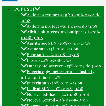
POPUSTI
A-derma exomega spf50 -30% 01/05 do
31/08
A-derma protect -50% 01/04 do 31/08
Alivit cink, aterostop i antiparazit -20%
01/08-31/08
Apivita bee SUN -20% 03/08-23/08
Avene sun -25% 01/04-31/08
Babe sun -22% 01/08 – 15/08
BioTeo 20% 05/08-17/08
Ducray Melascreen -25% 01/04 do 31/08
Eucerin epigenetic serum i elasticity
ultra light fluid -30%
Eucerin sun -30% 01/06-31/08
Ladival SUN -20% 01/08-31/08
Noreva Exfoliac -15% 01/08-31/08
Noreva Kerapil -15% 01/08-15/08
Pharmaceris sun -30% 01/05-31/08