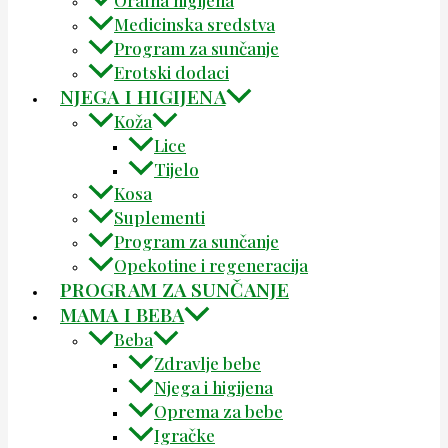
Medicinska sredstva
Program za sunčanje
Erotski dodaci
NJEGA I HIGIJENA
Koža
Lice
Tijelo
Kosa
Suplementi
Program za sunčanje
Opekotine i regeneracija
PROGRAM ZA SUNČANJE
MAMA I BEBA
Beba
Zdravlje bebe
Njega i higijena
Oprema za bebe
Igračke