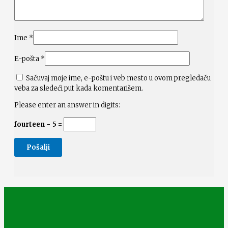
Ime
*
E-pošta
*
Sačuvaj moje ime, e-poštu i veb mesto u ovom pregledaču
veba za sledeći put kada komentarišem.
Please enter an answer in digits:
fourteen − 5 =