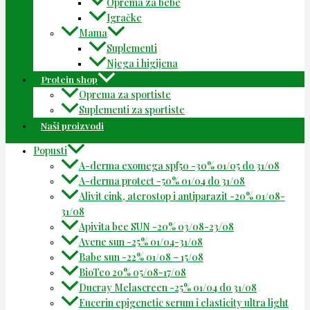
Oprema za bebe
Igračke
Mama
Suplementi
Njega i higijena
Protein shop
Oprema za sportiste
Suplementi za sportiste
Naši proizvodi
Popusti
A-derma exomega spf50 -30% 01/05 do 31/08
A-derma protect -50% 01/04 do 31/08
Alivit cink, aterostop i antiparazit -20% 01/08-
31/08
Apivita bee SUN -20% 03/08-23/08
Avene sun -25% 01/04-31/08
Babe sun -22% 01/08 – 15/08
BioTeo 20% 05/08-17/08
Ducray Melascreen -25% 01/04 do 31/08
Eucerin epigenetic serum i elasticity ultra light