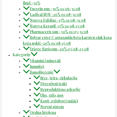
fluid -30%
Eucerin sun -30% 01/06-31/08
Ladival SUN -20% 01/08-31/08
Noreva Exfoliac -15% 01/08-31/08
Noreva Kerapil -15% 01/08-15/08
Pharmaceris sun -30% 01/05-31/08
Solgar ester C astaxantin beta karoten cink kosa
koža nokti -20% 01/08-15/08
Uriage Bariesun -20% 03/08-23/08
Kategorije
Vitamini i minerali
Imunitet
Samoliječenje
Srce, jetra, cirkulacija
Digestivni trakt
Reproduktivno zdravlje
Uho, grlo, nos
Kosti, zglobovi i mišići
Nervni sistem
Oralna higijena