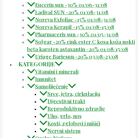
Eucerin sun -30% 01/06-31/08
Ladival SUN -20% 01/08-31/08
Noreva Exfoliac -15% 01/08-31/08
Noreva Kerapil -15% 01/08-15/08
Pharmaceris sun -30% 01/05-31/08
Solgar -20% cink ester C kosa koža nokti
beta karoten astaxantin -20% 01/08/15/08
Uriage Bariesun -20% 03/08-23/08
KATEGORIJE
Vitamini i minerali
Imunitet
Samoliječenje
Srce, jetra, cirkulacija
Digestivni trakt
Reproduktivno zdravlje
Uho, grlo, nos
Kosti, zglobovi i mišići
Nervni sistem
Oralna higijena