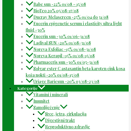
Babe sun -22% 01/08 – 15/08
BioTeo 20% 05/08-17/08
Ducray Melascreen -25% 01/04 do 31/08
Eucerin epigenetic serum i elasticity ultra light
fluid -30%
Eucerin sun -30% 01/06-31/08
Ladival SUN -20% 01/08-31/08
Noreva Exfoliac -15% 01/08-31/08
Noreva Kerapil -15% 01/08-15/08
Pharmaceris sun -30% 01/05-31/08
Solgar ester C astaxantin beta karoten cink kosa
koža nokti -20% 01/08-15/08
Uriage Bariesun -20% 03/08-23/08
Kategorije
Vitamini i minerali
Imunitet
Samoliječenje
Srce, jetra, cirkulacija
Digestivni trakt
Reproduktivno zdravlje