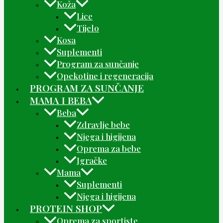
Koža
Lice
Tijelo
Kosa
Suplementi
Program za sunčanje
Opekotine i regeneracija
PROGRAM ZA SUNČANJE
MAMA I BEBA
Beba
Zdravlje bebe
Njega i higijena
Oprema za bebe
Igračke
Mama
Suplementi
Njega i higijena
PROTEIN SHOP
Oprema za sportiste