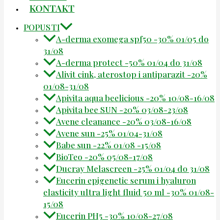
KONTAKT
POPUSTI
A-derma exomega spf50 -30% 01/05 do
31/08
A-derma protect -50% 01/04 do 31/08
Alivit cink, aterostop i antiparazit -20%
01/08-31/08
Apivita aqua beelicious -20% 10/08-16/08
Apivita bee SUN -20% 03/08-23/08
Avene cleanance -20% 03/08-16/08
Avene sun -25% 01/04-31/08
Babe sun -22% 01/08 -15/08
BioTeo -20% 05/08-17/08
Ducray Melascreen -25% 01/04 do 31/08
Eucerin epigenetic serum i hyaluron
elasticity ultra light fluid 50 ml -30% 01/08-
15/08
Eucerin PH5 -30% 10/08-27/08