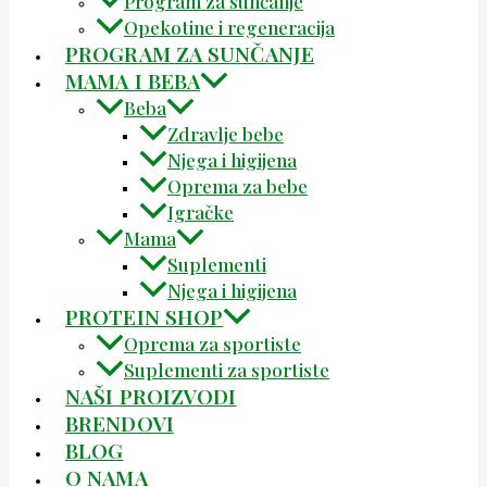
Program za sunčanje
Opekotine i regeneracija
PROGRAM ZA SUNČANJE
MAMA I BEBA
Beba
Zdravlje bebe
Njega i higijena
Oprema za bebe
Igračke
Mama
Suplementi
Njega i higijena
PROTEIN SHOP
Oprema za sportiste
Suplementi za sportiste
NAŠI PROIZVODI
BRENDOVI
BLOG
O NAMA