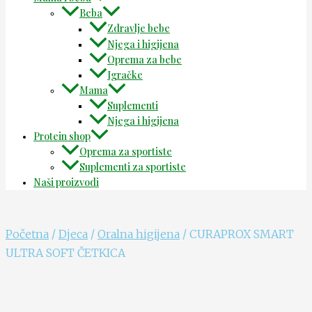
Beba
Zdravlje bebe
Njega i higijena
Oprema za bebe
Igračke
Mama
Suplementi
Njega i higijena
Protein shop
Oprema za sportiste
Suplementi za sportiste
Naši proizvodi
Početna
/
Djeca
/
Oralna higijena
/ CURAPROX SMART
ULTRA SOFT ČETKICA