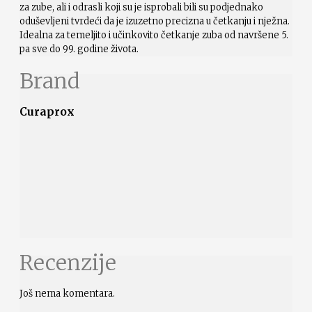
za zube, ali i odrasli koji su je isprobali bili su podjednako
oduševljeni tvrdeći da je izuzetno precizna u četkanju i nježna.
Idealna za temeljito i učinkovito četkanje zuba od navršene 5.
pa sve do 99. godine života.
Brand
Curaprox
Recenzije
Još nema komentara.