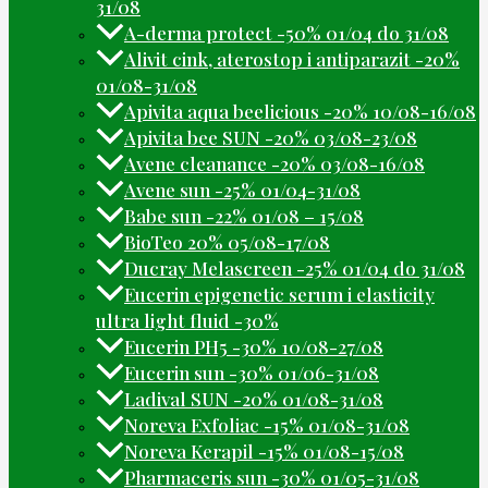
31/08
A-derma protect -50% 01/04 do 31/08
Alivit cink, aterostop i antiparazit -20%
01/08-31/08
Apivita aqua beelicious -20% 10/08-16/08
Apivita bee SUN -20% 03/08-23/08
Avene cleanance -20% 03/08-16/08
Avene sun -25% 01/04-31/08
Babe sun -22% 01/08 – 15/08
BioTeo 20% 05/08-17/08
Ducray Melascreen -25% 01/04 do 31/08
Eucerin epigenetic serum i elasticity
ultra light fluid -30%
Eucerin PH5 -30% 10/08-27/08
Eucerin sun -30% 01/06-31/08
Ladival SUN -20% 01/08-31/08
Noreva Exfoliac -15% 01/08-31/08
Noreva Kerapil -15% 01/08-15/08
Pharmaceris sun -30% 01/05-31/08