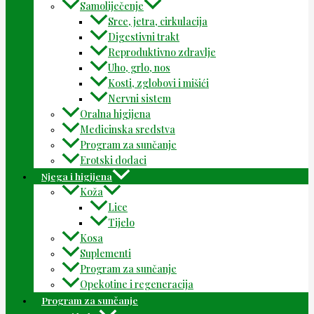
Samoliječenje
Srce, jetra, cirkulacija
Digestivni trakt
Reproduktivno zdravlje
Uho, grlo, nos
Kosti, zglobovi i mišići
Nervni sistem
Oralna higijena
Medicinska sredstva
Program za sunčanje
Erotski dodaci
Njega i higijena
Koža
Lice
Tijelo
Kosa
Suplementi
Program za sunčanje
Opekotine i regeneracija
Program za sunčanje