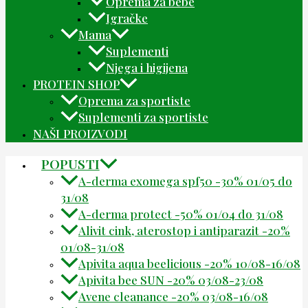
Oprema za bebe
Igračke
Mama
Suplementi
Njega i higijena
PROTEIN SHOP
Oprema za sportiste
Suplementi za sportiste
NAŠI PROIZVODI
POPUSTI
A-derma exomega spf50 -30% 01/05 do
31/08
A-derma protect -50% 01/04 do 31/08
Alivit cink, aterostop i antiparazit -20%
01/08-31/08
Apivita aqua beelicious -20% 10/08-16/08
Apivita bee SUN -20% 03/08-23/08
Avene cleanance -20% 03/08-16/08