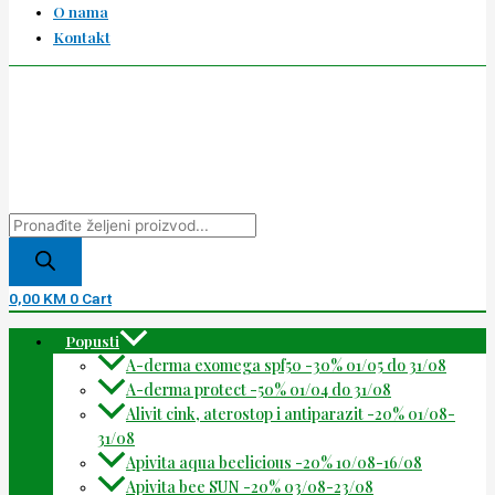
O nama
Kontakt
0,00
KM
0
Cart
Popusti
A-derma exomega spf50 -30% 01/05 do 31/08
A-derma protect -50% 01/04 do 31/08
Alivit cink, aterostop i antiparazit -20% 01/08-
31/08
Apivita aqua beelicious -20% 10/08-16/08
Apivita bee SUN -20% 03/08-23/08