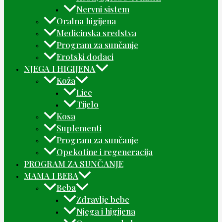
Nervni sistem
Oralna higijena
Medicinska sredstva
Program za sunčanje
Erotski dodaci
NJEGA I HIGIJENA
Koža
Lice
Tijelo
Kosa
Suplementi
Program za sunčanje
Opekotine i regeneracija
PROGRAM ZA SUNČANJE
MAMA I BEBA
Beba
Zdravlje bebe
Njega i higijena