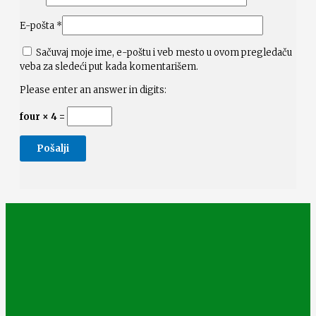
E-pošta
*
Sačuvaj moje ime, e-poštu i veb mesto u ovom pregledaču
veba za sledeći put kada komentarišem.
Please enter an answer in digits:
four × 4 =