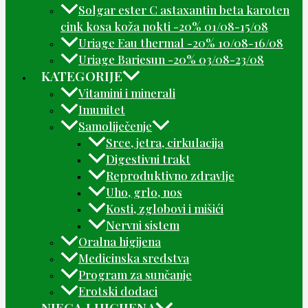
Solgar ester C astaxantin beta karoten
cink kosa koža nokti -20% 01/08-15/08
Uriage Eau thermal -20% 10/08-16/08
Uriage Bariesun -20% 03/08-23/08
KATEGORIJE
Vitamini i minerali
Imunitet
Samoliječenje
Srce, jetra, cirkulacija
Digestivni trakt
Reproduktivno zdravlje
Uho, grlo, nos
Kosti, zglobovi i mišići
Nervni sistem
Oralna higijena
Medicinska sredstva
Program za sunčanje
Erotski dodaci
NJEGA I HIGIJENA