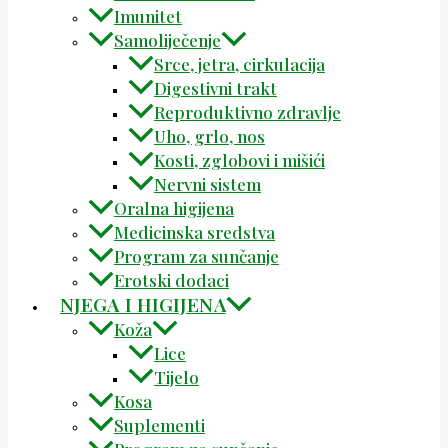
Imunitet
Samoliječenje
Srce, jetra, cirkulacija
Digestivni trakt
Reproduktivno zdravlje
Uho, grlo, nos
Kosti, zglobovi i mišići
Nervni sistem
Oralna higijena
Medicinska sredstva
Program za sunčanje
Erotski dodaci
NJEGA I HIGIJENA
Koža
Lice
Tijelo
Kosa
Suplementi