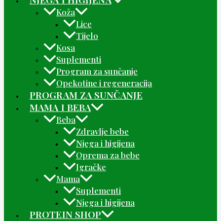
Koža
Lice
Tijelo
Kosa
Suplementi
Program za sunčanje
Opekotine i regeneracija
PROGRAM ZA SUNČANJE
MAMA I BEBA
Beba
Zdravlje bebe
Njega i higijena
Oprema za bebe
Igračke
Mama
Suplementi
Njega i higijena
PROTEIN SHOP