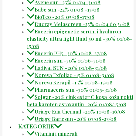
Avene sun -25% 01/04-31/08
Babe sun -22% 01/08 -15/08
BioTeo -20% 05/08-17/08
Ducray Melascreen -25% 01/04 do 31/08
Eucerin epigenetic serum i hyaluron
elasticity ultra light fluid 50 ml -30% 01/08-
15/08
Eucerin PH5 -30% 10/08-27/08
Eucerin sun -30% 01/06-31/08
Ladival SUN -20% 01/08-31/08
Noreva Exfoliac -15% 01/08-31/08
Noreva Kerapil -15% 01/08-15/08
Pharmaceris sun -30% 01/05-31/08
Solgar -20% cink ester C kosa koža nokti
beta karoten astaxantin -20% 01/08/15/08
Uriage Eau thermal -20% 10/08-16/08
Uriage Bariesun -20% 03/08-23/08
KATEGORIJE
Vitamini i minerali