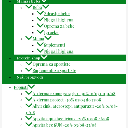
Mama i beba
Beba
Zdravlje bebe
Njega i higijena
Oprema za bebe
Igračke
Mama
Suplementi
Njega i higijena
Protein shop
Oprema za sportiste
Suplementi za sportiste
Naši proizvodi
Popusti
A-derma exomega spf50 -30% 01/05 do 31/08
A-derma protect -50% 01/04 do 31/08
Alivit cink, aterostop i antiparazit -20% 01/08-
31/08
Apivita aqua beelicious -20% 10/08-16/08
Apivita bee SUN -20% 03/08-23/08