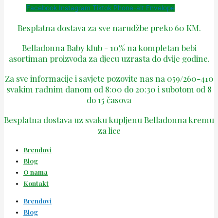
Facebook
Instagram
Tiktok
Phone-alt
Envelope
Besplatna dostava za sve narudžbe preko 60 KM.
Belladonna Baby klub - 10% na kompletan bebi
asortiman proizvoda za djecu uzrasta do dvije godine.
Za sve informacije i savjete pozovite nas na 059/260-410
svakim radnim danom od 8:00 do 20:30 i subotom od 8
do 15 časova
Besplatna dostava uz svaku kupljenu Belladonna kremu
za lice
Brendovi
Blog
O nama
Kontakt
Brendovi
Blog