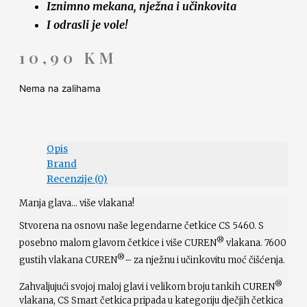
Iznimno mekana, nježna i učinkovita
I odrasli je vole!
10,90
KM
Nema na zalihama
Opis
Brand
Recenzije (0)
Manja glava… više vlakana!
Stvorena na osnovu naše legendarne četkice CS 5460. S
®
posebno malom glavom četkice i više CUREN
vlakana. 7600
®
gustih vlakana CUREN
– za nježnu i učinkovitu moć čišćenja.
®
Zahvaljujući svojoj maloj glavi i velikom broju tankih CUREN
vlakana, CS Smart četkica pripada u kategoriju dječjih četkica