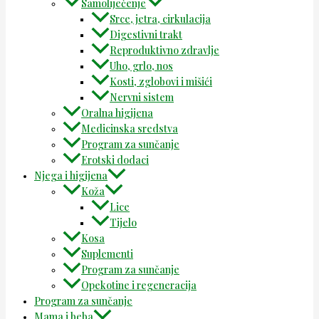
Samoliječenje
Srce, jetra, cirkulacija
Digestivni trakt
Reproduktivno zdravlje
Uho, grlo, nos
Kosti, zglobovi i mišići
Nervni sistem
Oralna higijena
Medicinska sredstva
Program za sunčanje
Erotski dodaci
Njega i higijena
Koža
Lice
Tijelo
Kosa
Suplementi
Program za sunčanje
Opekotine i regeneracija
Program za sunčanje
Mama i beba