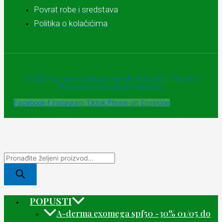
Povrat robe i sredstava
Politika o kolačićima
© 2025 - Sva prava zadržava Apoteke "Belladonna" Trebinje |
Powered and designed by Webherzz
Facebook-f
Instagram
Tiktok
Phone-alt
Envelope
POPUSTI
A-derma exomega spf50 -30% 01/05 do