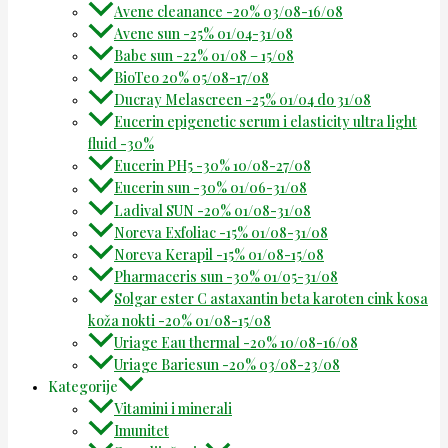
Avene cleanance -20% 03/08-16/08
Avene sun -25% 01/04-31/08
Babe sun -22% 01/08 – 15/08
BioTeo 20% 05/08-17/08
Ducray Melascreen -25% 01/04 do 31/08
Eucerin epigenetic serum i elasticity ultra light
fluid -30%
Eucerin PH5 -30% 10/08-27/08
Eucerin sun -30% 01/06-31/08
Ladival SUN -20% 01/08-31/08
Noreva Exfoliac -15% 01/08-31/08
Noreva Kerapil -15% 01/08-15/08
Pharmaceris sun -30% 01/05-31/08
Solgar ester C astaxantin beta karoten cink kosa
koža nokti -20% 01/08-15/08
Uriage Eau thermal -20% 10/08-16/08
Uriage Bariesun -20% 03/08-23/08
Kategorije
Vitamini i minerali
Imunitet