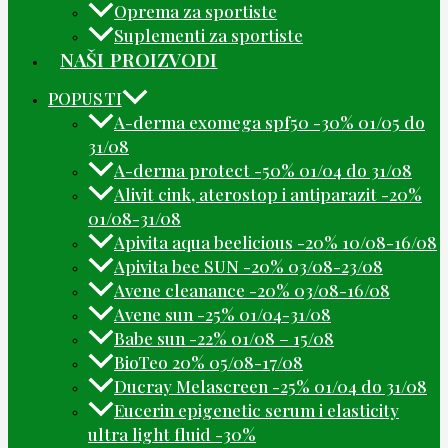
Oprema za sportiste
Suplementi za sportiste
NAŠI PROIZVODI
POPUSTI
A-derma exomega spf50 -30% 01/05 do
31/08
A-derma protect -50% 01/04 do 31/08
Alivit cink, aterostop i antiparazit -20%
01/08-31/08
Apivita aqua beelicious -20% 10/08-16/08
Apivita bee SUN -20% 03/08-23/08
Avene cleanance -20% 03/08-16/08
Avene sun -25% 01/04-31/08
Babe sun -22% 01/08 – 15/08
BioTeo 20% 05/08-17/08
Ducray Melascreen -25% 01/04 do 31/08
Eucerin epigenetic serum i elasticity
ultra light fluid -30%