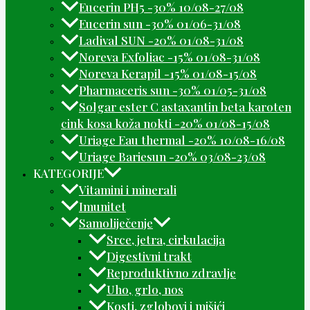
Eucerin PH5 -30% 10/08-27/08
Eucerin sun -30% 01/06-31/08
Ladival SUN -20% 01/08-31/08
Noreva Exfoliac -15% 01/08-31/08
Noreva Kerapil -15% 01/08-15/08
Pharmaceris sun -30% 01/05-31/08
Solgar ester C astaxantin beta karoten
cink kosa koža nokti -20% 01/08-15/08
Uriage Eau thermal -20% 10/08-16/08
Uriage Bariesun -20% 03/08-23/08
KATEGORIJE
Vitamini i minerali
Imunitet
Samoliječenje
Srce, jetra, cirkulacija
Digestivni trakt
Reproduktivno zdravlje
Uho, grlo, nos
Kosti, zglobovi i mišići