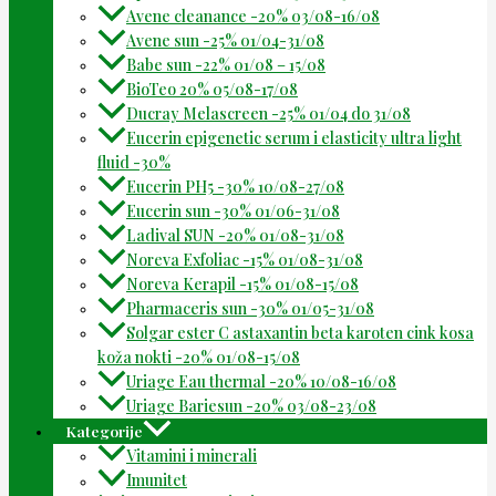
Avene cleanance -20% 03/08-16/08
Avene sun -25% 01/04-31/08
Babe sun -22% 01/08 – 15/08
BioTeo 20% 05/08-17/08
Ducray Melascreen -25% 01/04 do 31/08
Eucerin epigenetic serum i elasticity ultra light
fluid -30%
Eucerin PH5 -30% 10/08-27/08
Eucerin sun -30% 01/06-31/08
Ladival SUN -20% 01/08-31/08
Noreva Exfoliac -15% 01/08-31/08
Noreva Kerapil -15% 01/08-15/08
Pharmaceris sun -30% 01/05-31/08
Solgar ester C astaxantin beta karoten cink kosa
koža nokti -20% 01/08-15/08
Uriage Eau thermal -20% 10/08-16/08
Uriage Bariesun -20% 03/08-23/08
Kategorije
Vitamini i minerali
Imunitet