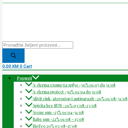
0,00
KM
0
Cart
Popusti
A-derma exomega spf50 -30% 01/05 do 31/08
A-derma protect -50% 01/04 do 31/08
Alivit cink, aterostop i antiparazit -20% 01/08-31/08
Apivita bee SUN -20% 03/08-23/08
Avene sun -25% 01/04-31/08
Babe sun -22% 01/08 – 15/08
BioTeo 20% 05/08-17/08