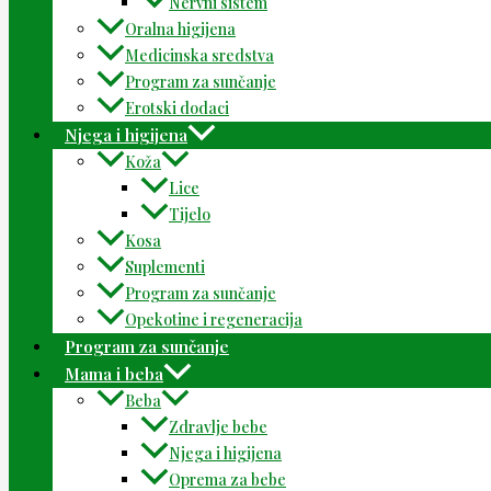
Nervni sistem
Oralna higijena
Medicinska sredstva
Program za sunčanje
Erotski dodaci
Njega i higijena
Koža
Lice
Tijelo
Kosa
Suplementi
Program za sunčanje
Opekotine i regeneracija
Program za sunčanje
Mama i beba
Beba
Zdravlje bebe
Njega i higijena
Oprema za bebe