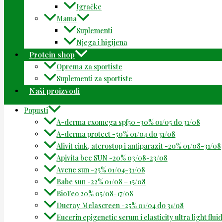
Igračke
Mama
Suplementi
Njega i higijena
Protein shop
Oprema za sportiste
Suplementi za sportiste
Naši proizvodi
Popusti
A-derma exomega spf50 -30% 01/05 do 31/08
A-derma protect -50% 01/04 do 31/08
Alivit cink, aterostop i antiparazit -20% 01/08-31/08
Apivita bee SUN -20% 03/08-23/08
Avene sun -25% 01/04-31/08
Babe sun -22% 01/08 – 15/08
BioTeo 20% 05/08-17/08
Ducray Melascreen -25% 01/04 do 31/08
Eucerin epigenetic serum i elasticity ultra light flu