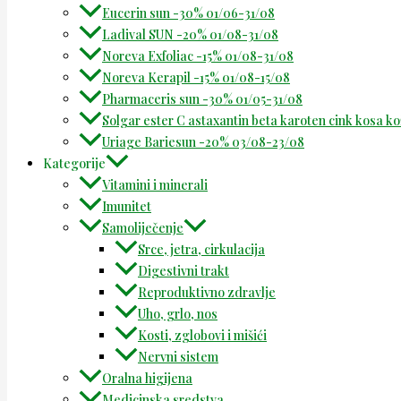
Eucerin sun -30% 01/06-31/08
Ladival SUN -20% 01/08-31/08
Noreva Exfoliac -15% 01/08-31/08
Noreva Kerapil -15% 01/08-15/08
Pharmaceris sun -30% 01/05-31/08
Solgar ester C astaxantin beta karoten cink kosa k
Uriage Bariesun -20% 03/08-23/08
Kategorije
Vitamini i minerali
Imunitet
Samoliječenje
Srce, jetra, cirkulacija
Digestivni trakt
Reproduktivno zdravlje
Uho, grlo, nos
Kosti, zglobovi i mišići
Nervni sistem
Oralna higijena
Medicinska sredstva