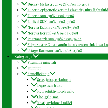
Ducray Melascreen -25% 01/04 do 31/08
Eucerin epigenetic serum i elasticity ultra light flu
Eucerin sun -30% 01/06-31/08
Ladival SUN -20% 01/08-31/08
Noreva Exfoliac -15% 01/08-31/08
Noreva Kerapil -15% 01/08-15/08
Pharmaceris sun -30% 01/05-31/08
Solgar ester C astaxantin beta karoten cink kosa k
Uriage Bariesun -20% 03/08-23/08
Kategorije
Vitamini i minerali
Imunitet
Samoliječenje
Srce, jetra, cirkulacija
Digestivni trakt
Reproduktivno zdravlje
Uho, grlo, nos
Kosti, zglobovi i mišići