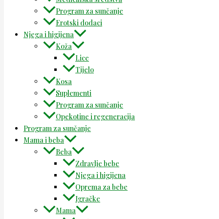
Program za sunčanje
Erotski dodaci
Njega i higijena
Koža
Lice
Tijelo
Kosa
Suplementi
Program za sunčanje
Opekotine i regeneracija
Program za sunčanje
Mama i beba
Beba
Zdravlje bebe
Njega i higijena
Oprema za bebe
Igračke
Mama