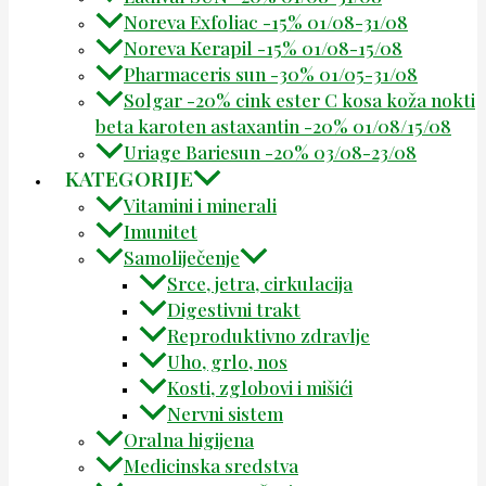
Noreva Exfoliac -15% 01/08-31/08
Noreva Kerapil -15% 01/08-15/08
Pharmaceris sun -30% 01/05-31/08
Solgar -20% cink ester C kosa koža nokti
beta karoten astaxantin -20% 01/08/15/08
Uriage Bariesun -20% 03/08-23/08
KATEGORIJE
Vitamini i minerali
Imunitet
Samoliječenje
Srce, jetra, cirkulacija
Digestivni trakt
Reproduktivno zdravlje
Uho, grlo, nos
Kosti, zglobovi i mišići
Nervni sistem
Oralna higijena
Medicinska sredstva