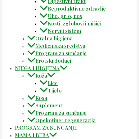
Digestivni trakt
Reproduktivno zdravlje
Uho, grlo, nos
Kosti, zglobovi i mišići
Nervni sistem
Oralna higijena
Medicinska sredstva
Program za sunčanje
Erotski dodaci
NJEGA I HIGIJENA
Koža
Lice
Tijelo
Kosa
Suplementi
Program za sunčanje
Opekotine i regeneracija
PROGRAM ZA SUNČANJE
MAMA I BEBA