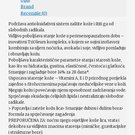
Opis
Brand
Recenzije (0)
Podržava antioksidativni sistem zaštite kože i štiti ga od
slobodnih radikala.
Vidljivo poboljšava stanje kože u perimenopauzalnom dobu –
inovativni TriOleum kompleks, u kojem se sojini izoflavoni
kombinuju sa uljem noćurka, avokada i soje, vidljivo pomlađuju
i obnavljaju kožu.
Poboljšava karakteristične parametre stanja i starosti kože,
kao što su hidratacija, gustina, elastičnost, čvrstoća i glatkoća.
Smanjuje i zaglađuje bore 14% za 28 dana*.
Usporava starenje kože – Vitamini A, E i D prirodnog porijekla
zajedno s fitohormonima pojačavaju međućelijske veze u koži.
Njeguju kožu i povećavaju njenu sposobnost zadržavanja vode.
Sprječavaju oksidaciju ćelijskih lipida i neutraliziraju slobodne
radikale.
> Popravlja i zateže kožu lica> Smanjuje dubinu i dužinu bora>
Formula za sprječavanje zagađenja
PREPORUČENA ZA: noćnu njegu osjetljive kože lica, vrata i
dekoltea sa vidljivim znacima starenja (mimičke, gravitacijske
i strukturne bore).