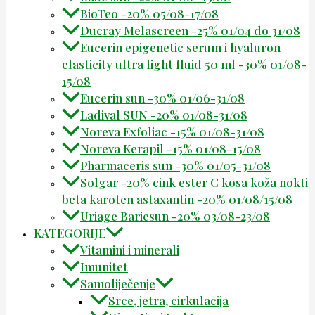
BioTeo -20% 05/08-17/08
Ducray Melascreen -25% 01/04 do 31/08
Eucerin epigenetic serum i hyaluron
elasticity ultra light fluid 50 ml -30% 01/08-
15/08
Eucerin sun -30% 01/06-31/08
Ladival SUN -20% 01/08-31/08
Noreva Exfoliac -15% 01/08-31/08
Noreva Kerapil -15% 01/08-15/08
Pharmaceris sun -30% 01/05-31/08
Solgar -20% cink ester C kosa koža nokti
beta karoten astaxantin -20% 01/08/15/08
Uriage Bariesun -20% 03/08-23/08
KATEGORIJE
Vitamini i minerali
Imunitet
Samoliječenje
Srce, jetra, cirkulacija