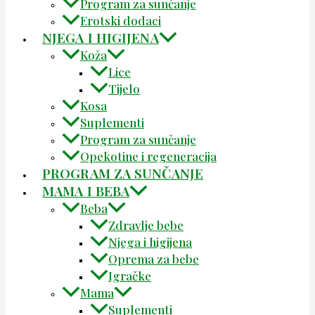
Program za sunčanje
Erotski dodaci
NJEGA I HIGIJENA
Koža
Lice
Tijelo
Kosa
Suplementi
Program za sunčanje
Opekotine i regeneracija
PROGRAM ZA SUNČANJE
MAMA I BEBA
Beba
Zdravlje bebe
Njega i higijena
Oprema za bebe
Igračke
Mama
Suplementi