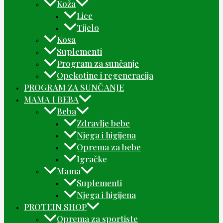
Koža
Lice
Tijelo
Kosa
Suplementi
Program za sunčanje
Opekotine i regeneracija
PROGRAM ZA SUNČANJE
MAMA I BEBA
Beba
Zdravlje bebe
Njega i higijena
Oprema za bebe
Igračke
Mama
Suplementi
Njega i higijena
PROTEIN SHOP
Oprema za sportiste