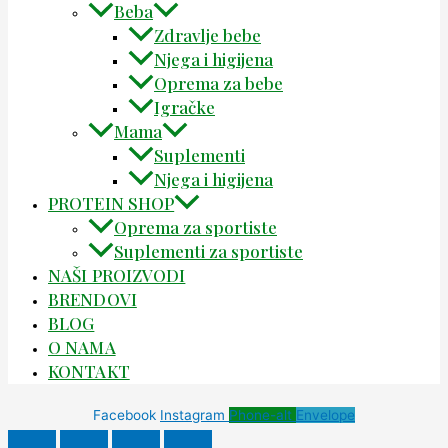
Beba
Zdravlje bebe
Njega i higijena
Oprema za bebe
Igračke
Mama
Suplementi
Njega i higijena
PROTEIN SHOP
Oprema za sportiste
Suplementi za sportiste
NAŠI PROIZVODI
BRENDOVI
BLOG
O NAMA
KONTAKT
Facebook
Instagram
Phone-alt
Envelope