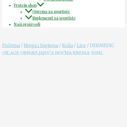
Protein shop
Oprema za sportiste
Suplementi za sportiste
Naši proizvodi
Početna
/
Njega i higijena
/
Koža
/
Lice
/ DERMEDIC
OILAGE OBNAVLJAJUĆA NOĆNA KREMA 50ML