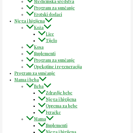
Medicinska sredstva
Program za sunčanje
Erotski dodaci
Njega i higijena
Koža
Lice
Tijelo
Kosa
Suplementi
Program za sunčanje
Opekotine i regeneracija
Program za sunčanje
Mama i beba
Beba
Zdravlje bebe
Njega i higijena
Oprema za bebe
Igračke
Mama
Suplementi
Njega i higijena