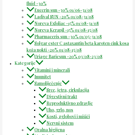
fluid -30%
Eucerin sun -30% 01/06-31/08
Ladival SUN -20% 01/08-31/08
Noreva Exfoliac -15% 01/08-31/08
Noreva Kerapil -15% 01/08-15/08
Pharmaceris sun -30% 01/05-31/08
Solgar ester C astaxantin beta karoten cink kosa
koža nokti -20% 01/08-15/08
Uriage Bariesun -20% 03/08-23/08
Kategorije
Vitamini i minerali
Imunitet
Samoliječenje
Srce, jetra, cirkulacija
Digestivni trakt
Reproduktivno zdravlje
Uho, grlo, nos
Kosti, zglobovi i mišići
Nervni sistem
Oralna higijena