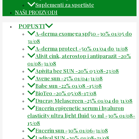
Suplementi za sportiste
NAŠI PROIZVODI
POPUSTI
A-derma exomega spf50 -30% 01/05 do
31/08
A-derma protect -50% 01/04 do 31/08
Alivit cink, aterostop i antiparazit -20%
01/08-31/08
Apivita bee SUN -20% 03/08-23/08
Avene sun -25% 01/04-31/08
Babe sun -22% 01/08 -15/08
BioTeo -20% 05/08-17/08
Ducray Melascreen -25% 01/04 do 31/08
Eucerin epigenetic serum i hyaluron
elasticity ultra light fluid 50 ml -30% 01/08-
15/08
Eucerin sun -30% 01/06-31/08
Ladival SUN -20% 01/08-31/08