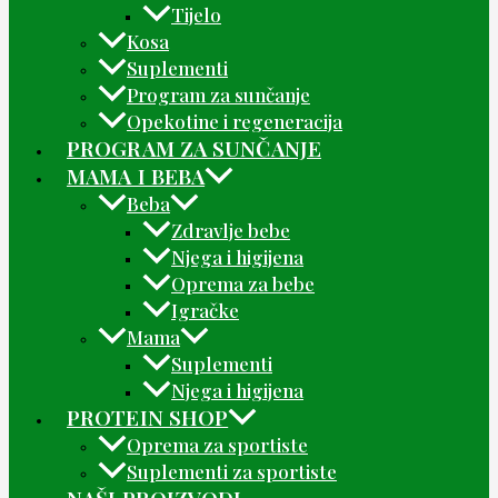
Tijelo
Kosa
Suplementi
Program za sunčanje
Opekotine i regeneracija
PROGRAM ZA SUNČANJE
MAMA I BEBA
Beba
Zdravlje bebe
Njega i higijena
Oprema za bebe
Igračke
Mama
Suplementi
Njega i higijena
PROTEIN SHOP
Oprema za sportiste
Suplementi za sportiste
NAŠI PROIZVODI