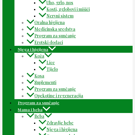
Uho, grlo, nos
Kosti, zglobovi i mišići
Nervni sistem
Oralna higijena
Medicinska sredstva
Program za sunčanje
Erotski dodaci
Njega i higijena
Koža
Lice
Tijelo
Kosa
Suplementi
Program za sunčanje
Opekotine i regeneracija
Program za sunčanje
Mama i beba
Beba
Zdravlje bebe
Njega i higijena