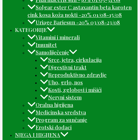
Solgar ester C astaxantin beta karoten
cink kosa koža nokti -20% 01/08-15/08
Uriage Bariesun -20% 03/08-23/08
KATEGORIJE
Vitamini i minerali
Imunitet
Samoliječenje
Srce, jetra, cirkulacija
Digestivni trakt
Reproduktivno zdravlje
Uho, grlo, nos
Kosti, zglobovi i mišići
Nervni sistem
Oralna higijena
Medicinska sredstva
Program za sunčanje
Erotski dodaci
NJEGA I HIGIJENA