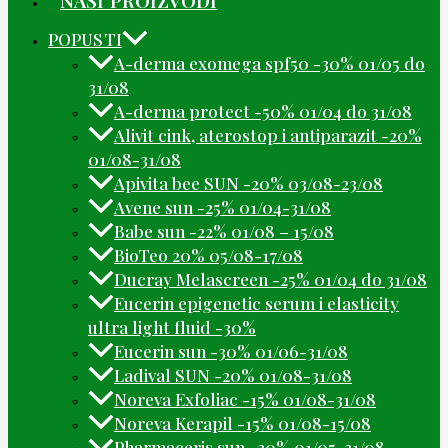
POPUSTI
A-derma exomega spf50 -30% 01/05 do
31/08
A-derma protect -50% 01/04 do 31/08
Alivit cink, aterostop i antiparazit -20%
01/08-31/08
Apivita bee SUN -20% 03/08-23/08
Avene sun -25% 01/04-31/08
Babe sun -22% 01/08 – 15/08
BioTeo 20% 05/08-17/08
Ducray Melascreen -25% 01/04 do 31/08
Eucerin epigenetic serum i elasticity
ultra light fluid -30%
Eucerin sun -30% 01/06-31/08
Ladival SUN -20% 01/08-31/08
Noreva Exfoliac -15% 01/08-31/08
Noreva Kerapil -15% 01/08-15/08
Pharmaceris sun -30% 01/05-31/08