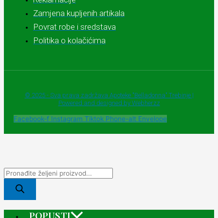
Zamjena kupljenih artikala
Povrat robe i sredstava
Politika o kolačićima
© 2025 - Sva prava zadržava Apoteke "Belladonna" Trebinje |
Powered and designed by Webherzz
Facebook-f
Instagram
Tiktok
Phone-alt
Envelope
POPUSTI