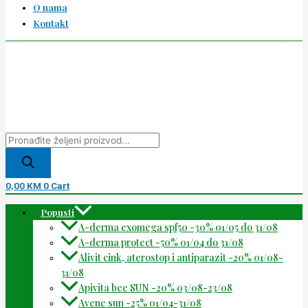
O nama
Kontakt
0,00
KM
0
Cart
Popusti
A-derma exomega spf50 -30% 01/05 do 31/08
A-derma protect -50% 01/04 do 31/08
Alivit cink, aterostop i antiparazit -20% 01/08-
31/08
Apivita bee SUN -20% 03/08-23/08
Avene sun -25% 01/04-31/08