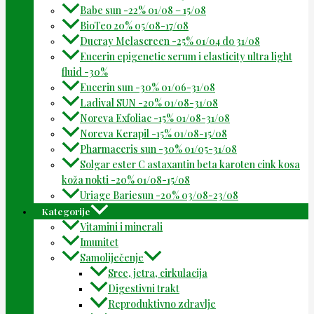
Babe sun -22% 01/08 – 15/08
BioTeo 20% 05/08-17/08
Ducray Melascreen -25% 01/04 do 31/08
Eucerin epigenetic serum i elasticity ultra light
fluid -30%
Eucerin sun -30% 01/06-31/08
Ladival SUN -20% 01/08-31/08
Noreva Exfoliac -15% 01/08-31/08
Noreva Kerapil -15% 01/08-15/08
Pharmaceris sun -30% 01/05-31/08
Solgar ester C astaxantin beta karoten cink kosa
koža nokti -20% 01/08-15/08
Uriage Bariesun -20% 03/08-23/08
Kategorije
Vitamini i minerali
Imunitet
Samoliječenje
Srce, jetra, cirkulacija
Digestivni trakt
Reproduktivno zdravlje