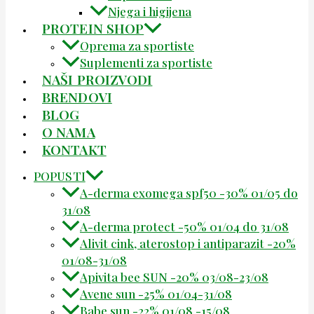
Njega i higijena
PROTEIN SHOP
Oprema za sportiste
Suplementi za sportiste
NAŠI PROIZVODI
BRENDOVI
BLOG
O NAMA
KONTAKT
POPUSTI
A-derma exomega spf50 -30% 01/05 do
31/08
A-derma protect -50% 01/04 do 31/08
Alivit cink, aterostop i antiparazit -20%
01/08-31/08
Apivita bee SUN -20% 03/08-23/08
Avene sun -25% 01/04-31/08
Babe sun -22% 01/08 -15/08