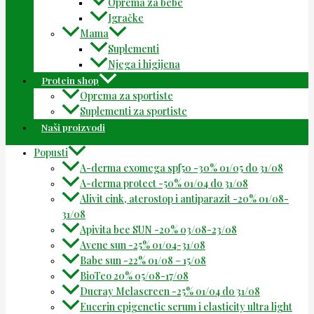
Oprema za bebe
Igračke
Mama
Suplementi
Njega i higijena
Protein shop
Oprema za sportiste
Suplementi za sportiste
Naši proizvodi
Popusti
A-derma exomega spf50 -30% 01/05 do 31/08
A-derma protect -50% 01/04 do 31/08
Alivit cink, aterostop i antiparazit -20% 01/08-
31/08
Apivita bee SUN -20% 03/08-23/08
Avene sun -25% 01/04-31/08
Babe sun -22% 01/08 – 15/08
BioTeo 20% 05/08-17/08
Ducray Melascreen -25% 01/04 do 31/08
Eucerin epigenetic serum i elasticity ultra light