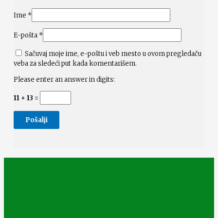
Ime
*
E-pošta
*
Sačuvaj moje ime, e-poštu i veb mesto u ovom pregledaču
veba za sledeći put kada komentarišem.
Please enter an answer in digits:
11 + 13 =