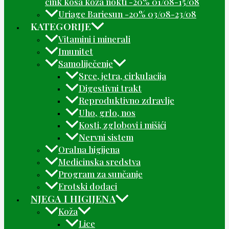
cink kosa koža nokti -20% 01/08-15/08
Uriage Bariesun -20% 03/08-23/08
KATEGORIJE
Vitamini i minerali
Imunitet
Samoliječenje
Srce, jetra, cirkulacija
Digestivni trakt
Reproduktivno zdravlje
Uho, grlo, nos
Kosti, zglobovi i mišići
Nervni sistem
Oralna higijena
Medicinska sredstva
Program za sunčanje
Erotski dodaci
NJEGA I HIGIJENA
Koža
Lice