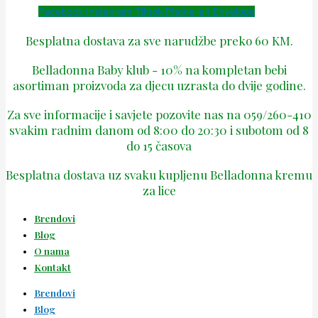
Facebook
Instagram
Tiktok
Phone-alt
Envelope
Besplatna dostava za sve narudžbe preko 60 KM.
Belladonna Baby klub - 10% na kompletan bebi
asortiman proizvoda za djecu uzrasta do dvije godine.
Za sve informacije i savjete pozovite nas na 059/260-410
svakim radnim danom od 8:00 do 20:30 i subotom od 8
do 15 časova
Besplatna dostava uz svaku kupljenu Belladonna kremu
za lice
Brendovi
Blog
O nama
Kontakt
Brendovi
Blog