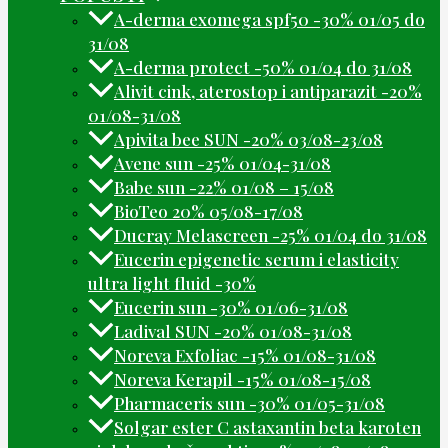
A-derma exomega spf50 -30% 01/05 do
31/08
A-derma protect -50% 01/04 do 31/08
Alivit cink, aterostop i antiparazit -20%
01/08-31/08
Apivita bee SUN -20% 03/08-23/08
Avene sun -25% 01/04-31/08
Babe sun -22% 01/08 – 15/08
BioTeo 20% 05/08-17/08
Ducray Melascreen -25% 01/04 do 31/08
Eucerin epigenetic serum i elasticity
ultra light fluid -30%
Eucerin sun -30% 01/06-31/08
Ladival SUN -20% 01/08-31/08
Noreva Exfoliac -15% 01/08-31/08
Noreva Kerapil -15% 01/08-15/08
Pharmaceris sun -30% 01/05-31/08
Solgar ester C astaxantin beta karoten