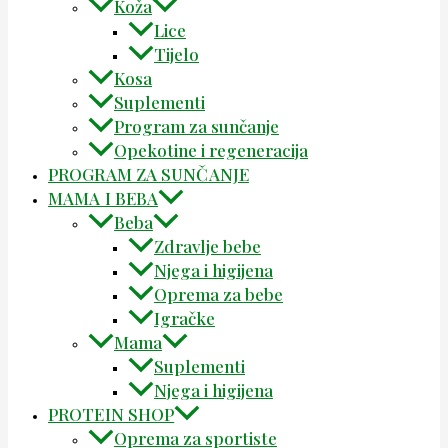
Koža
Lice
Tijelo
Kosa
Suplementi
Program za sunčanje
Opekotine i regeneracija
PROGRAM ZA SUNČANJE
MAMA I BEBA
Beba
Zdravlje bebe
Njega i higijena
Oprema za bebe
Igračke
Mama
Suplementi
Njega i higijena
PROTEIN SHOP
Oprema za sportiste