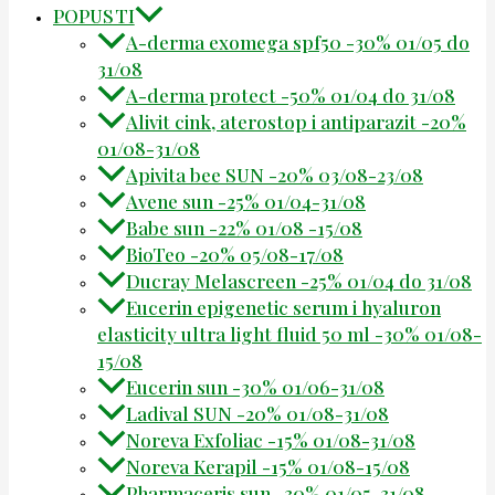
POPUSTI
A-derma exomega spf50 -30% 01/05 do
31/08
A-derma protect -50% 01/04 do 31/08
Alivit cink, aterostop i antiparazit -20%
01/08-31/08
Apivita bee SUN -20% 03/08-23/08
Avene sun -25% 01/04-31/08
Babe sun -22% 01/08 -15/08
BioTeo -20% 05/08-17/08
Ducray Melascreen -25% 01/04 do 31/08
Eucerin epigenetic serum i hyaluron
elasticity ultra light fluid 50 ml -30% 01/08-
15/08
Eucerin sun -30% 01/06-31/08
Ladival SUN -20% 01/08-31/08
Noreva Exfoliac -15% 01/08-31/08
Noreva Kerapil -15% 01/08-15/08
Pharmaceris sun -30% 01/05-31/08