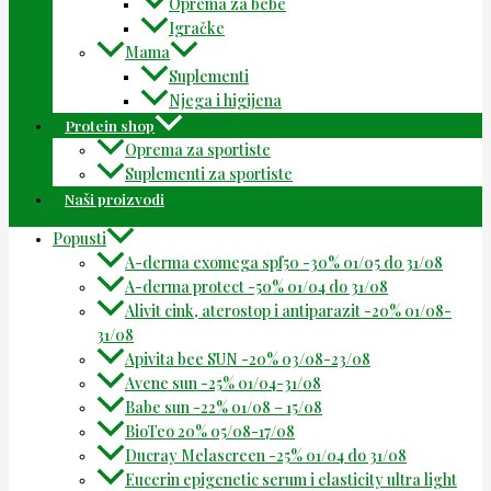
Oprema za bebe
Igračke
Mama
Suplementi
Njega i higijena
Protein shop
Oprema za sportiste
Suplementi za sportiste
Naši proizvodi
Popusti
A-derma exomega spf50 -30% 01/05 do 31/08
A-derma protect -50% 01/04 do 31/08
Alivit cink, aterostop i antiparazit -20% 01/08-
31/08
Apivita bee SUN -20% 03/08-23/08
Avene sun -25% 01/04-31/08
Babe sun -22% 01/08 – 15/08
BioTeo 20% 05/08-17/08
Ducray Melascreen -25% 01/04 do 31/08
Eucerin epigenetic serum i elasticity ultra light