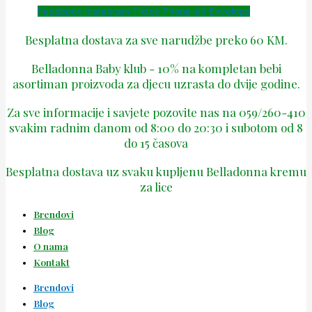
Facebook
Instagram
Tiktok
Phone-alt
Envelope
Besplatna dostava za sve narudžbe preko 60 KM.
Belladonna Baby klub - 10% na kompletan bebi
asortiman proizvoda za djecu uzrasta do dvije godine.
Za sve informacije i savjete pozovite nas na 059/260-410
svakim radnim danom od 8:00 do 20:30 i subotom od 8
do 15 časova
Besplatna dostava uz svaku kupljenu Belladonna kremu
za lice
Brendovi
Blog
O nama
Kontakt
Brendovi
Blog