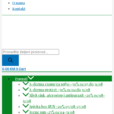
O nama
Kontakt
0,00
KM
0
Cart
Popusti
A-derma exomega spf50 -30% 01/05 do 31/08
A-derma protect -50% 01/04 do 31/08
Alivit cink, aterostop i antiparazit -20% 01/08-
31/08
Apivita bee SUN -20% 03/08-23/08
Avene sun -25% 01/04-31/08