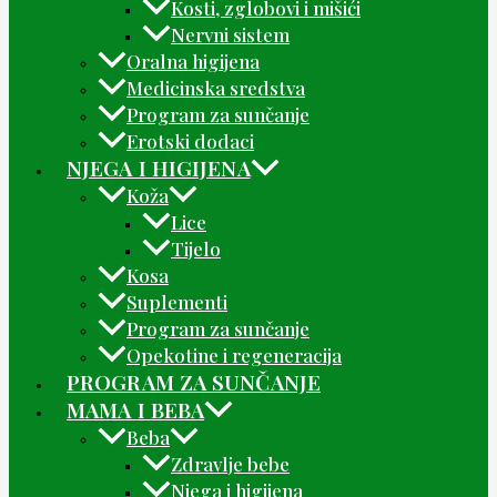
Kosti, zglobovi i mišići
Nervni sistem
Oralna higijena
Medicinska sredstva
Program za sunčanje
Erotski dodaci
NJEGA I HIGIJENA
Koža
Lice
Tijelo
Kosa
Suplementi
Program za sunčanje
Opekotine i regeneracija
PROGRAM ZA SUNČANJE
MAMA I BEBA
Beba
Zdravlje bebe
Njega i higijena