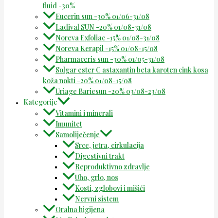
fluid -30%
Eucerin sun -30% 01/06-31/08
Ladival SUN -20% 01/08-31/08
Noreva Exfoliac -15% 01/08-31/08
Noreva Kerapil -15% 01/08-15/08
Pharmaceris sun -30% 01/05-31/08
Solgar ester C astaxantin beta karoten cink kosa
koža nokti -20% 01/08-15/08
Uriage Bariesun -20% 03/08-23/08
Kategorije
Vitamini i minerali
Imunitet
Samoliječenje
Srce, jetra, cirkulacija
Digestivni trakt
Reproduktivno zdravlje
Uho, grlo, nos
Kosti, zglobovi i mišići
Nervni sistem
Oralna higijena