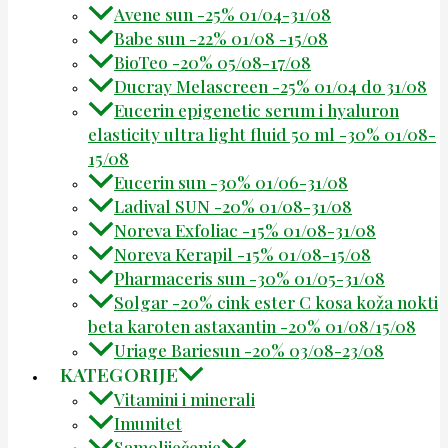
Avene sun -25% 01/04-31/08
Babe sun -22% 01/08 -15/08
BioTeo -20% 05/08-17/08
Ducray Melascreen -25% 01/04 do 31/08
Eucerin epigenetic serum i hyaluron
elasticity ultra light fluid 50 ml -30% 01/08-
15/08
Eucerin sun -30% 01/06-31/08
Ladival SUN -20% 01/08-31/08
Noreva Exfoliac -15% 01/08-31/08
Noreva Kerapil -15% 01/08-15/08
Pharmaceris sun -30% 01/05-31/08
Solgar -20% cink ester C kosa koža nokti
beta karoten astaxantin -20% 01/08/15/08
Uriage Bariesun -20% 03/08-23/08
KATEGORIJE
Vitamini i minerali
Imunitet
Samoliječenje