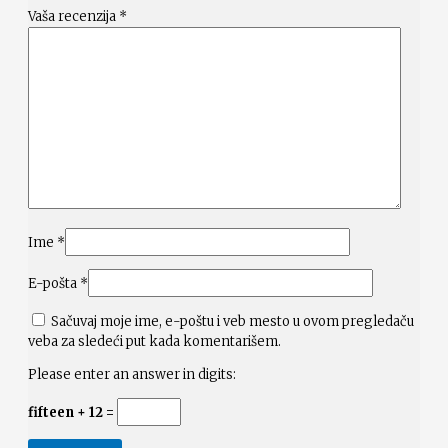
Vaša recenzija
*
Ime
*
E-pošta
*
Sačuvaj moje ime, e-poštu i veb mesto u ovom pregledaču
veba za sledeći put kada komentarišem.
Please enter an answer in digits:
fifteen + 12 =