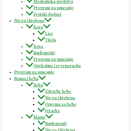
Medicinska sredstva
Program za sunčanje
Erotski dodaci
Njega i higijena
Koža
Lice
Tijelo
Kosa
Suplementi
Program za sunčanje
Opekotine i regeneracija
Program za sunčanje
Mama i beba
Beba
Zdravlje bebe
Njega i higijena
Oprema za bebe
Igračke
Mama
Suplementi
Njega i higijena