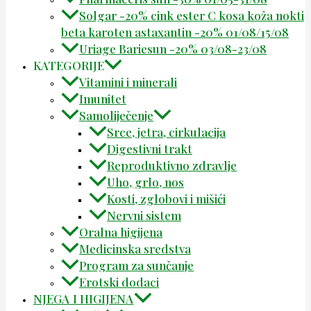
Solgar -20% cink ester C kosa koža nokti
beta karoten astaxantin -20% 01/08/15/08
Uriage Bariesun -20% 03/08-23/08
KATEGORIJE
Vitamini i minerali
Imunitet
Samoliječenje
Srce, jetra, cirkulacija
Digestivni trakt
Reproduktivno zdravlje
Uho, grlo, nos
Kosti, zglobovi i mišići
Nervni sistem
Oralna higijena
Medicinska sredstva
Program za sunčanje
Erotski dodaci
NJEGA I HIGIJENA