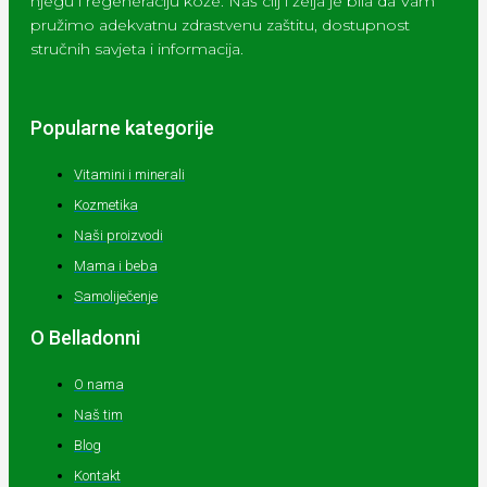
njegu i regeneraciju kože. Naš cilj i želja je bila da Vam
pružimo adekvatnu zdrastvenu zaštitu, dostupnost
stručnih savjeta i informacija.
Popularne kategorije
Vitamini i minerali
Kozmetika
Naši proizvodi
Mama i beba
Samoliječenje
O Belladonni
O nama
Naš tim
Blog
Kontakt