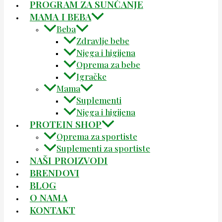
PROGRAM ZA SUNČANJE
MAMA I BEBA
Beba
Zdravlje bebe
Njega i higijena
Oprema za bebe
Igračke
Mama
Suplementi
Njega i higijena
PROTEIN SHOP
Oprema za sportiste
Suplementi za sportiste
NAŠI PROIZVODI
BRENDOVI
BLOG
O NAMA
KONTAKT