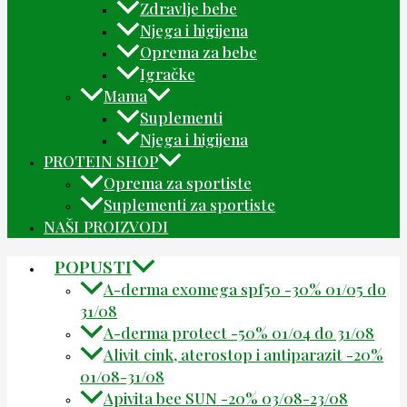
Zdravlje bebe
Njega i higijena
Oprema za bebe
Igračke
Mama
Suplementi
Njega i higijena
PROTEIN SHOP
Oprema za sportiste
Suplementi za sportiste
NAŠI PROIZVODI
POPUSTI
A-derma exomega spf50 -30% 01/05 do
31/08
A-derma protect -50% 01/04 do 31/08
Alivit cink, aterostop i antiparazit -20%
01/08-31/08
Apivita bee SUN -20% 03/08-23/08