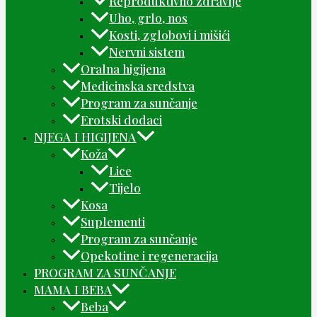
Reproduktivno zdravlje
Uho, grlo, nos
Kosti, zglobovi i mišići
Nervni sistem
Oralna higijena
Medicinska sredstva
Program za sunčanje
Erotski dodaci
NJEGA I HIGIJENA
Koža
Lice
Tijelo
Kosa
Suplementi
Program za sunčanje
Opekotine i regeneracija
PROGRAM ZA SUNČANJE
MAMA I BEBA
Beba