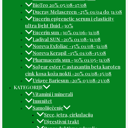
BioTeo 20% 05/08-17/08
Ducray Melascreen -25% 01/04 do 31/08
Eucerin epigenetic serum i elasticity
ultra light fluid -30%
Eucerin sun -30% 01/06-31/08
Ladival SUN -20% 01/08-31/08
Noreva Exfoliac -15% 01/08-31/08
Noreva Kerapil -15% 01/08-15/08
Pharmaceris sun -30% 01/05-31/08
Solgar ester C astaxantin beta karoten
cink kosa koža nokti -20% 01/08-15/08
Uriage Bariesun -20% 03/08-23/08
KATEGORIJE
Vitamini i minerali
Imunitet
Samoliječenje
Srce, jetra, cirkulacija
Digestivni trakt