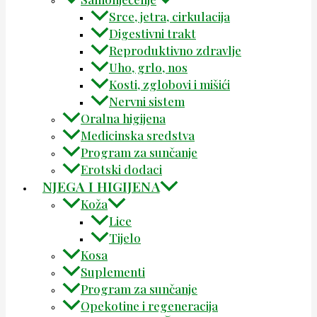
Srce, jetra, cirkulacija
Digestivni trakt
Reproduktivno zdravlje
Uho, grlo, nos
Kosti, zglobovi i mišići
Nervni sistem
Oralna higijena
Medicinska sredstva
Program za sunčanje
Erotski dodaci
NJEGA I HIGIJENA
Koža
Lice
Tijelo
Kosa
Suplementi
Program za sunčanje
Opekotine i regeneracija