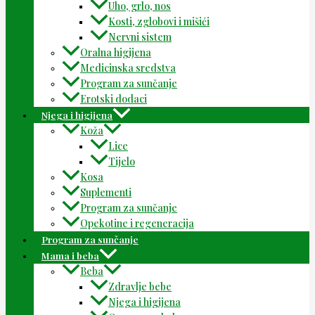
Uho, grlo, nos
Kosti, zglobovi i mišići
Nervni sistem
Oralna higijena
Medicinska sredstva
Program za sunčanje
Erotski dodaci
Njega i higijena
Koža
Lice
Tijelo
Kosa
Suplementi
Program za sunčanje
Opekotine i regeneracija
Program za sunčanje
Mama i beba
Beba
Zdravlje bebe
Njega i higijena