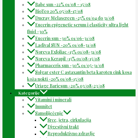
Babe sun -22% 01/08 – 15/08
BioTeo 20% 05/08-17/08
Ducray Melascreen -25% 01/04 do 31/08
Eucerin epigenetic serum i elasticity ultra light
fluid -30%
Eucerin sun -30% 01/06-31/08
Ladival SUN -20% 01/08-31/08
Noreva Exfoliac -15% 01/08-31/08
Noreva Kerapil -15% 01/08-15/08
Pharmaceris sun -30% 01/05-31/08
Solgar ester C astaxantin beta karoten cink kosa
koža nokti -20% 01/08-15/08
Uriage Bariesun -20% 03/08-23/08
Kategorije
Vitamini i minerali
Imunitet
Samoliječenje
Srce, jetra, cirkulacija
Digestivni trakt
Reproduktivno zdravlje