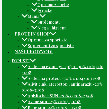
Oprema za bebe
Igračke
Mama
Suplementi
Njega i higijena
PROTEIN SHOP
Oprema za sportiste
Suplementi za sportiste
NAŠI PROIZVODI
POPUSTI
A-derma exomega spf50 -30% 01/05 do
31/08
A-derma protect -50% 01/04 do 31/08
Alivit cink, aterostop i antiparazit -20%
01/08-31/08
Apivita bee SUN -20% 03/08-23/08
Avene sun -25% 01/04-31/08
Babe sun -22% 01/08 – 15/08