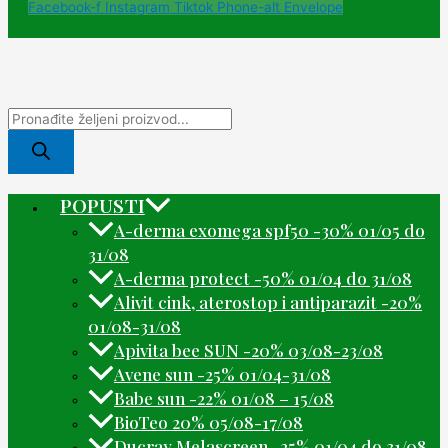
Facebook-f
Instagram
Tiktok
Phone-alt
Envelope
POPUSTI
A-derma exomega spf50 -30% 01/05 do
31/08
A-derma protect -50% 01/04 do 31/08
Alivit cink, aterostop i antiparazit -20%
01/08-31/08
Apivita bee SUN -20% 03/08-23/08
Avene sun -25% 01/04-31/08
Babe sun -22% 01/08 – 15/08
BioTeo 20% 05/08-17/08
Ducray Melascreen -25% 01/04 do 31/08