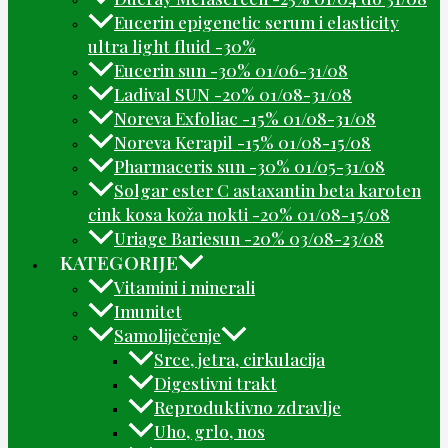
Eucerin epigenetic serum i elasticity
ultra light fluid -30%
Eucerin sun -30% 01/06-31/08
Ladival SUN -20% 01/08-31/08
Noreva Exfoliac -15% 01/08-31/08
Noreva Kerapil -15% 01/08-15/08
Pharmaceris sun -30% 01/05-31/08
Solgar ester C astaxantin beta karoten
cink kosa koža nokti -20% 01/08-15/08
Uriage Bariesun -20% 03/08-23/08
KATEGORIJE
Vitamini i minerali
Imunitet
Samoliječenje
Srce, jetra, cirkulacija
Digestivni trakt
Reproduktivno zdravlje
Uho, grlo, nos