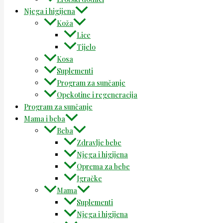
Njega i higijena
Koža
Lice
Tijelo
Kosa
Suplementi
Program za sunčanje
Opekotine i regeneracija
Program za sunčanje
Mama i beba
Beba
Zdravlje bebe
Njega i higijena
Oprema za bebe
Igračke
Mama
Suplementi
Njega i higijena