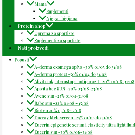
Mama
Suplementi
Njega i higijena
Protein shop
Oprema za sportiste
Suplementi za sportiste
Naši proizvodi
Popusti
A-derma exomega spf50 -30% 01/05 do 31/08
A-derma protect -50% 01/04 do 31/08
Alivit cink, aterostop i antiparazit -20% 01/08-31/08
Apivita bee SUN -20% 03/08-23/08
Avene sun -25% 01/04-31/08
Babe sun -22% 01/08 – 15/08
BioTeo 20% 05/08-17/08
Ducray Melascreen -25% 01/04 do 31/08
Eucerin epigenetic serum i elasticity ultra light flu
Eucerin sun -30% 01/06-31/08