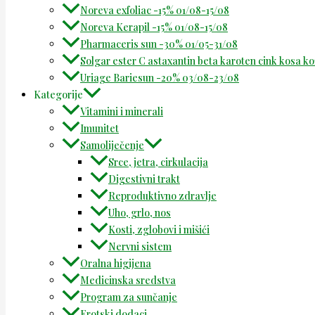
Noreva exfoliac -15% 01/08-15/08
Noreva Kerapil -15% 01/08-15/08
Pharmaceris sun -30% 01/05-31/08
Solgar ester C astaxantin beta karoten cink kosa k
Uriage Bariesun -20% 03/08-23/08
Kategorije
Vitamini i minerali
Imunitet
Samoliječenje
Srce, jetra, cirkulacija
Digestivni trakt
Reproduktivno zdravlje
Uho, grlo, nos
Kosti, zglobovi i mišići
Nervni sistem
Oralna higijena
Medicinska sredstva
Program za sunčanje
Erotski dodaci