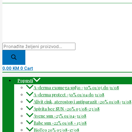
0,00
KM
0
Cart
Popusti
A-derma exomega spf50 -30% 01/05 do 31/08
A-derma protect -50% 01/04 do 31/08
Alivit cink, aterostop i antiparazit -20% 01/08-31/08
Apivita bee SUN -20% 03/08-23/08
Avene sun -25% 01/04-31/08
Babe sun -22% 01/08 – 15/08
BioTeo 20% 05/08-17/08