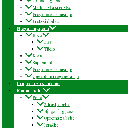
Oralna higijena
Medicinska sredstva
Program za sunčanje
Erotski dodaci
Njega i higijena
Koža
Lice
Tijelo
Kosa
Suplementi
Program za sunčanje
Opekotine i regeneracija
Program za sunčanje
Mama i beba
Beba
Zdravlje bebe
Njega i higijena
Oprema za bebe
Igračke