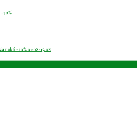
id -30%
oža nokti -20% 01/08-15/08