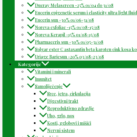
Ducray Melascreen -25% 01/04 do 31/08
Eucerin epigenetic serum i elasticity ultra light flu
Eucerin sun -30% 01/06-31/08
Noreva exfoliac -15% 01/08-15/08
Noreva Kerapil -15% 01/08-15/08
Pharmaceris sun -30% 01/05-31/08
Solgar ester C astaxantin beta karoten cink kosa k
Uriage Bariesun -20% 03/08-23/08
Kategorije
Vitamini i minerali
Imunitet
Samoliječenje
Srce, jetra, cirkulacija
Digestivni trakt
Reproduktivno zdravlje
Uho, grlo, nos
Kosti, zglobovi i mišići
Nervni sistem