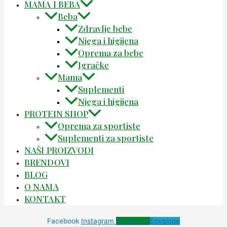
MAMA I BEBA
Beba
Zdravlje bebe
Njega i higijena
Oprema za bebe
Igračke
Mama
Suplementi
Njega i higijena
PROTEIN SHOP
Oprema za sportiste
Suplementi za sportiste
NAŠI PROIZVODI
BRENDOVI
BLOG
O NAMA
KONTAKT
Facebook
Instagram
Phone-alt
Envelope