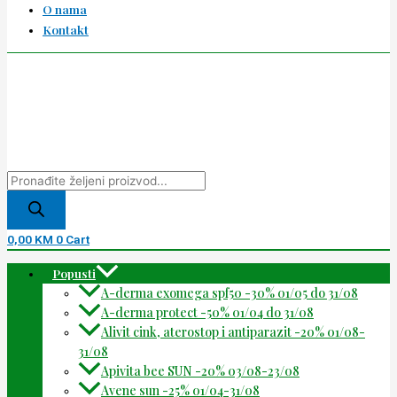
O nama
Kontakt
0,00
KM
0
Cart
Popusti
A-derma exomega spf50 -30% 01/05 do 31/08
A-derma protect -50% 01/04 do 31/08
Alivit cink, aterostop i antiparazit -20% 01/08-
31/08
Apivita bee SUN -20% 03/08-23/08
Avene sun -25% 01/04-31/08