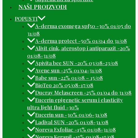
NAŠI PROIZVODI
POPUSTI
A-derma exomega spf50 -30% 01/05 do
31/08
A-derma protect -50% 01/04 do 31/08
Alivit cink, aterostop i antiparazit -20%
01/08-31/08
Apivita bee SUN -20% 03/08-23/08
Avene sun -25% 01/04-31/08
Babe sun -22% 01/08 – 15/08
BioTeo 20% 05/08-17/08
Ducray Melascreen -25% 01/04 do 31/08
Eucerin epigenetic serum i elasticity
ultra light fluid -30%
Eucerin sun -30% 01/06-31/08
Ladival SUN -20% 01/08-31/08
Noreva Exfoliac -15% 01/08-31/08
Noreva Kerapil -15% 01/08-15/08