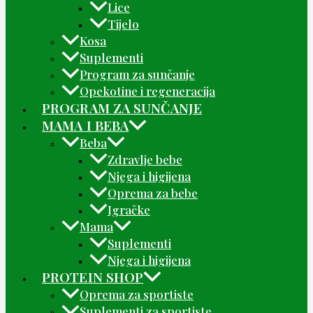
Lice
Tijelo
Kosa
Suplementi
Program za sunčanje
Opekotine i regeneracija
PROGRAM ZA SUNČANJE
MAMA I BEBA
Beba
Zdravlje bebe
Njega i higijena
Oprema za bebe
Igračke
Mama
Suplementi
Njega i higijena
PROTEIN SHOP
Oprema za sportiste
Suplementi za sportiste