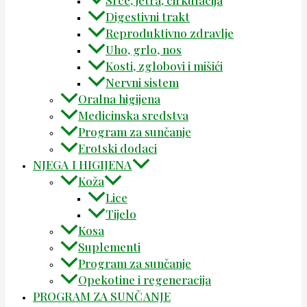
Srce, jetra, cirkulacija
Digestivni trakt
Reproduktivno zdravlje
Uho, grlo, nos
Kosti, zglobovi i mišići
Nervni sistem
Oralna higijena
Medicinska sredstva
Program za sunčanje
Erotski dodaci
NJEGA I HIGIJENA
Koža
Lice
Tijelo
Kosa
Suplementi
Program za sunčanje
Opekotine i regeneracija
PROGRAM ZA SUNČANJE