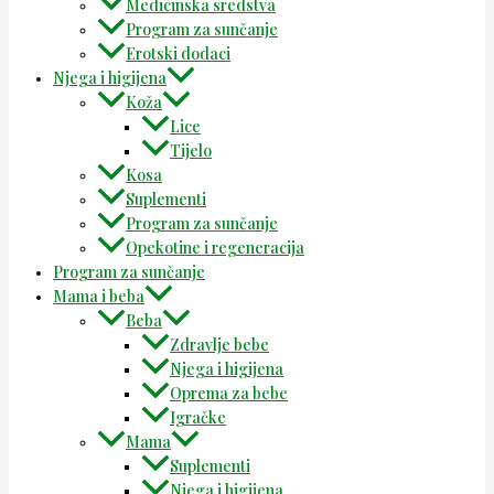
Medicinska sredstva
Program za sunčanje
Erotski dodaci
Njega i higijena
Koža
Lice
Tijelo
Kosa
Suplementi
Program za sunčanje
Opekotine i regeneracija
Program za sunčanje
Mama i beba
Beba
Zdravlje bebe
Njega i higijena
Oprema za bebe
Igračke
Mama
Suplementi
Njega i higijena