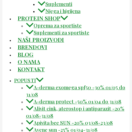
Suplementi
Njega i higijena
PROTEIN SHOP
Oprema za sportiste
Suplementi za sportiste
NAŠI PROIZVODI
BRENDOVI
BLOG
O NAMA
KONTAKT
POPUSTI
A-derma exomega spf50 -30% 01/05 do
31/08
A-derma protect -50% 01/04 do 31/08
Alivit cink, aterostop i antiparazit -20%
01/08-31/08
Apivita bee SUN -20% 03/08-23/08
Avene sun -25% 01/04-31/08