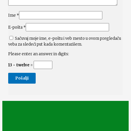
Ime
*
E-pošta
*
Sačuvaj moje ime, e-poštu i veb mesto u ovom pregledaču
veba za sledeći put kada komentarišem.
Please enter an answer in digits:
13 − twelve =