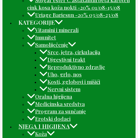
cink kosa koža nokti -20% 01/08-15/08
Uriage Bariesun -20% 03/08-23/08
KATEGORIJE
Vitamini i minerali
Imunitet
Samoliječenje
Srce, jetra, cirkulacija
Digestivni trakt
Reproduktivno zdravlje
Uho, grlo, nos
Kosti, zglobovi i mišići
Nervni sistem
Oralna higijena
Medicinska sredstva
Program za sunčanje
Erotski dodaci
NJEGA I HIGIJENA
Koža