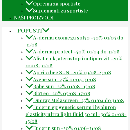
Oprema za sportiste
Suplementi za sportiste
NAŠI PROIZVODI
POPUSTI
A-derma exomega spf50 -30% 01/05 do
31/08
A-derma protect -50% 01/04 do 31/08
Alivit cink, aterostop i antiparazit -20%
01/08-31/08
Apivita bee SUN -20% 03/08-23/08
Avene sun -25% 01/04-31/08
Babe sun -22% 01/08 -15/08
BioTeo -20% 05/08-17/08
Ducray Melascreen -25% 01/04 do 31/08
Eucerin epigenetic serum i hyaluron
elasticity ultra light fluid 50 ml -30% 01/08-
15/08
Eucerin sun -30% 01/06-31/08