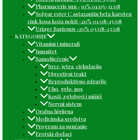
Pharmaceris sun -30% 01/05-31/08
Solgar ester C astaxantin beta karoten
cink kosa koža nokti -20% 01/08-15/08
Uriage Bariesun -20% 03/08-23/08
KATEGORIJE
Vitamini i minerali
Imunitet
Samoliječenje
Srce, jetra, cirkulacija
Digestivni trakt
Reproduktivno zdravlje
Uho, grlo, nos
Kosti, zglobovi i mišići
Nervni sistem
Oralna higijena
Medicinska sredstva
Program za sunčanje
Erotski dodaci