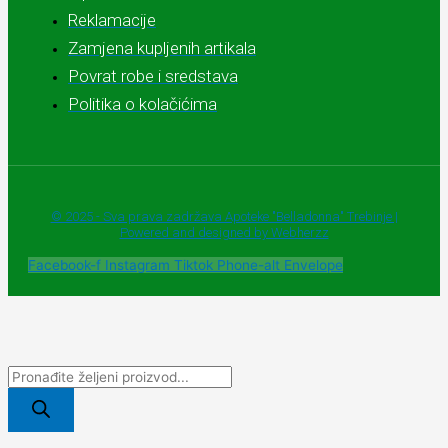
Reklamacije
Zamjena kupljenih artikala
Povrat robe i sredstava
Politika o kolačićima
© 2025 - Sva prava zadržava Apoteke "Belladonna" Trebinje |
Powered and designed by Webherzz
Facebook-f
Instagram
Tiktok
Phone-alt
Envelope