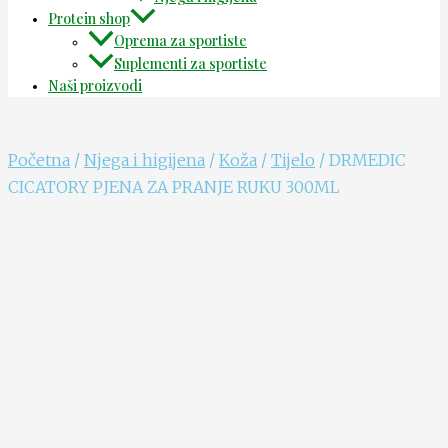
Protein shop
Oprema za sportiste
Suplementi za sportiste
Naši proizvodi
Početna
/
Njega i higijena
/
Koža
/
Tijelo
/ DRMEDIC
CICATORY PJENA ZA PRANJE RUKU 300ML