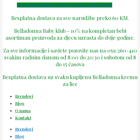
Facebook
Instagram
Tiktok
Phone-alt
Envelope
Besplatna dostava za sve narudžbe preko 60 KM.
Belladonna Baby klub - 10% na kompletan bebi
asortiman proizvoda za djecu uzrasta do dvije godine.
Za sve informacije i savjete pozovite nas na 059/260-410
svakim radnim danom od 8:00 do 20:30 i subotom od 8
do 15 časova
Besplatna dostava uz svaku kupljenu Belladonna kremu
za lice
Brendovi
Blog
O nama
Kontakt
Brendovi
Blog