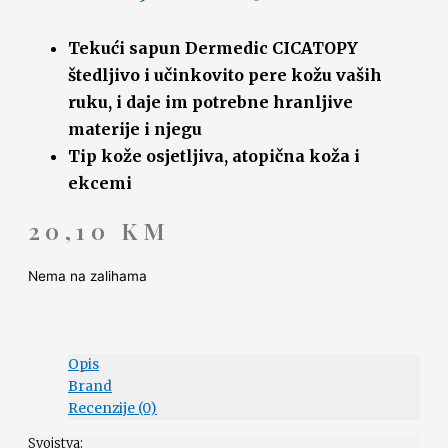
Tekući sapun Dermedic CICATOPY
štedljivo i učinkovito pere kožu vaših
ruku, i daje im potrebne hranljive
materije i njegu
Tip kože osjetljiva, atopična koža i
ekcemi
20,10
KM
Nema na zalihama
Opis
Brand
Recenzije (0)
Svojstva: