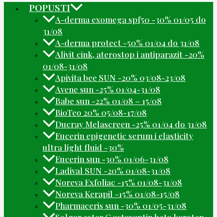
POPUSTI
A-derma exomega spf50 -30% 01/05 do
31/08
A-derma protect -50% 01/04 do 31/08
Alivit cink, aterostop i antiparazit -20%
01/08-31/08
Apivita bee SUN -20% 03/08-23/08
Avene sun -25% 01/04-31/08
Babe sun -22% 01/08 – 15/08
BioTeo 20% 05/08-17/08
Ducray Melascreen -25% 01/04 do 31/08
Eucerin epigenetic serum i elasticity
ultra light fluid -30%
Eucerin sun -30% 01/06-31/08
Ladival SUN -20% 01/08-31/08
Noreva Exfoliac -15% 01/08-31/08
Noreva Kerapil -15% 01/08-15/08
Pharmaceris sun -30% 01/05-31/08
Solgar ester C astaxantin beta karoten