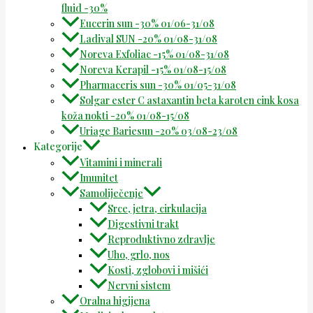
fluid -30%
Eucerin sun -30% 01/06-31/08
Ladival SUN -20% 01/08-31/08
Noreva Exfoliac -15% 01/08-31/08
Noreva Kerapil -15% 01/08-15/08
Pharmaceris sun -30% 01/05-31/08
Solgar ester C astaxantin beta karoten cink kosa
koža nokti -20% 01/08-15/08
Uriage Bariesun -20% 03/08-23/08
Kategorije
Vitamini i minerali
Imunitet
Samoliječenje
Srce, jetra, cirkulacija
Digestivni trakt
Reproduktivno zdravlje
Uho, grlo, nos
Kosti, zglobovi i mišići
Nervni sistem
Oralna higijena