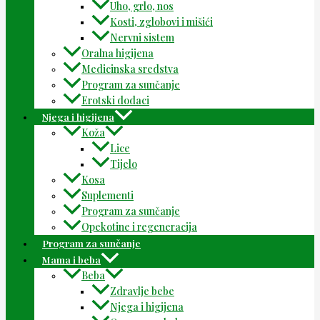
Uho, grlo, nos
Kosti, zglobovi i mišići
Nervni sistem
Oralna higijena
Medicinska sredstva
Program za sunčanje
Erotski dodaci
Njega i higijena
Koža
Lice
Tijelo
Kosa
Suplementi
Program za sunčanje
Opekotine i regeneracija
Program za sunčanje
Mama i beba
Beba
Zdravlje bebe
Njega i higijena