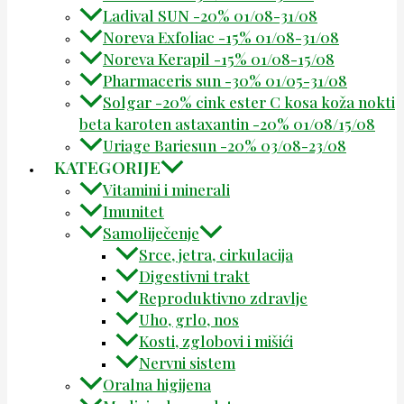
Ladival SUN -20% 01/08-31/08
Noreva Exfoliac -15% 01/08-31/08
Noreva Kerapil -15% 01/08-15/08
Pharmaceris sun -30% 01/05-31/08
Solgar -20% cink ester C kosa koža nokti
beta karoten astaxantin -20% 01/08/15/08
Uriage Bariesun -20% 03/08-23/08
KATEGORIJE
Vitamini i minerali
Imunitet
Samoliječenje
Srce, jetra, cirkulacija
Digestivni trakt
Reproduktivno zdravlje
Uho, grlo, nos
Kosti, zglobovi i mišići
Nervni sistem
Oralna higijena