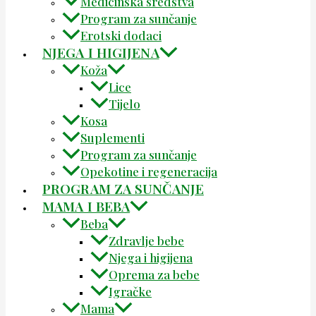
Medicinska sredstva
Program za sunčanje
Erotski dodaci
NJEGA I HIGIJENA
Koža
Lice
Tijelo
Kosa
Suplementi
Program za sunčanje
Opekotine i regeneracija
PROGRAM ZA SUNČANJE
MAMA I BEBA
Beba
Zdravlje bebe
Njega i higijena
Oprema za bebe
Igračke
Mama