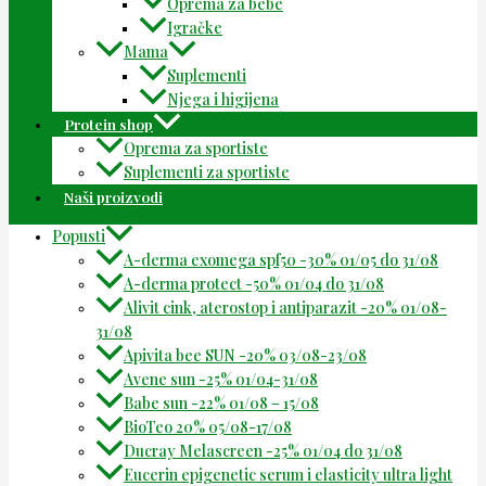
Oprema za bebe
Igračke
Mama
Suplementi
Njega i higijena
Protein shop
Oprema za sportiste
Suplementi za sportiste
Naši proizvodi
Popusti
A-derma exomega spf50 -30% 01/05 do 31/08
A-derma protect -50% 01/04 do 31/08
Alivit cink, aterostop i antiparazit -20% 01/08-
31/08
Apivita bee SUN -20% 03/08-23/08
Avene sun -25% 01/04-31/08
Babe sun -22% 01/08 – 15/08
BioTeo 20% 05/08-17/08
Ducray Melascreen -25% 01/04 do 31/08
Eucerin epigenetic serum i elasticity ultra light