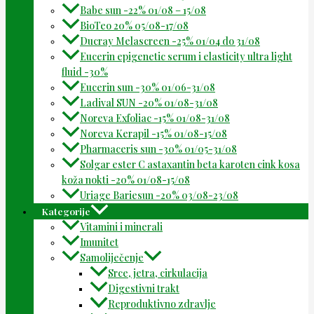
Babe sun -22% 01/08 – 15/08
BioTeo 20% 05/08-17/08
Ducray Melascreen -25% 01/04 do 31/08
Eucerin epigenetic serum i elasticity ultra light
fluid -30%
Eucerin sun -30% 01/06-31/08
Ladival SUN -20% 01/08-31/08
Noreva Exfoliac -15% 01/08-31/08
Noreva Kerapil -15% 01/08-15/08
Pharmaceris sun -30% 01/05-31/08
Solgar ester C astaxantin beta karoten cink kosa
koža nokti -20% 01/08-15/08
Uriage Bariesun -20% 03/08-23/08
Kategorije
Vitamini i minerali
Imunitet
Samoliječenje
Srce, jetra, cirkulacija
Digestivni trakt
Reproduktivno zdravlje