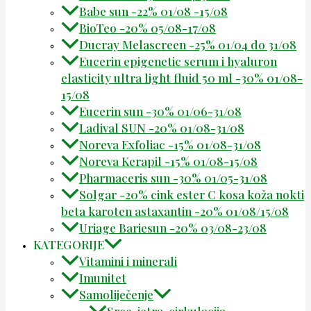
Babe sun -22% 01/08 -15/08
BioTeo -20% 05/08-17/08
Ducray Melascreen -25% 01/04 do 31/08
Eucerin epigenetic serum i hyaluron
elasticity ultra light fluid 50 ml -30% 01/08-
15/08
Eucerin sun -30% 01/06-31/08
Ladival SUN -20% 01/08-31/08
Noreva Exfoliac -15% 01/08-31/08
Noreva Kerapil -15% 01/08-15/08
Pharmaceris sun -30% 01/05-31/08
Solgar -20% cink ester C kosa koža nokti
beta karoten astaxantin -20% 01/08/15/08
Uriage Bariesun -20% 03/08-23/08
KATEGORIJE
Vitamini i minerali
Imunitet
Samoliječenje