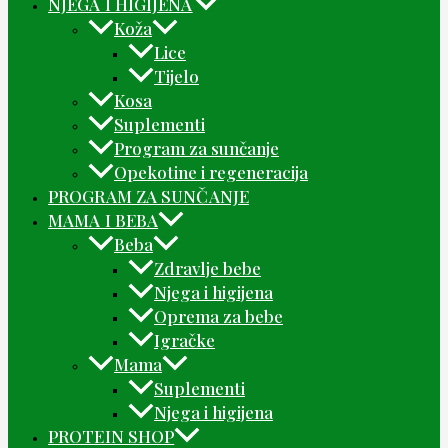
NJEGA I HIGIJENA
Koža
Lice
Tijelo
Kosa
Suplementi
Program za sunčanje
Opekotine i regeneracija
PROGRAM ZA SUNČANJE
MAMA I BEBA
Beba
Zdravlje bebe
Njega i higijena
Oprema za bebe
Igračke
Mama
Suplementi
Njega i higijena
PROTEIN SHOP