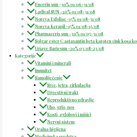
Eucerin sun -30% 01/06-31/08
Ladival SUN -20% 01/08-31/08
Noreva Exfoliac -15% 01/08-31/08
Noreva Kerapil -15% 01/08-15/08
Pharmaceris sun -30% 01/05-31/08
Solgar ester C astaxantin beta karoten cink kosa k
Uriage Bariesun -20% 03/08-23/08
Kategorije
Vitamini i minerali
Imunitet
Samoliječenje
Srce, jetra, cirkulacija
Digestivni trakt
Reproduktivno zdravlje
Uho, grlo, nos
Kosti, zglobovi i mišići
Nervni sistem
Oralna higijena
Medicinska sredstva