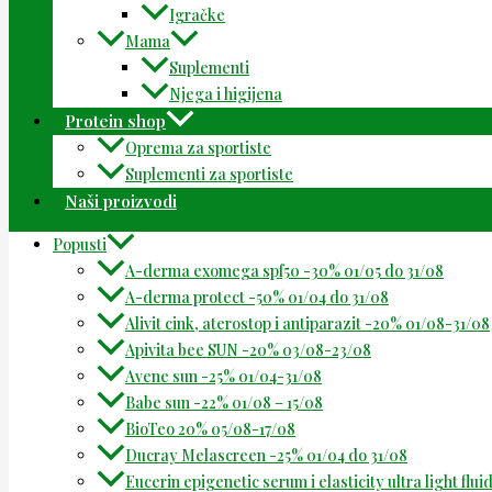
Igračke
Mama
Suplementi
Njega i higijena
Protein shop
Oprema za sportiste
Suplementi za sportiste
Naši proizvodi
Popusti
A-derma exomega spf50 -30% 01/05 do 31/08
A-derma protect -50% 01/04 do 31/08
Alivit cink, aterostop i antiparazit -20% 01/08-31/08
Apivita bee SUN -20% 03/08-23/08
Avene sun -25% 01/04-31/08
Babe sun -22% 01/08 – 15/08
BioTeo 20% 05/08-17/08
Ducray Melascreen -25% 01/04 do 31/08
Eucerin epigenetic serum i elasticity ultra light flu