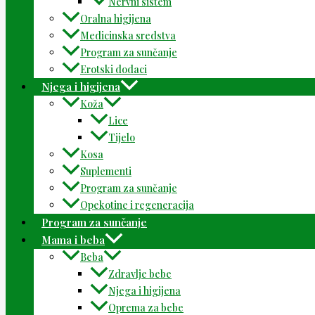
Nervni sistem
Oralna higijena
Medicinska sredstva
Program za sunčanje
Erotski dodaci
Njega i higijena
Koža
Lice
Tijelo
Kosa
Suplementi
Program za sunčanje
Opekotine i regeneracija
Program za sunčanje
Mama i beba
Beba
Zdravlje bebe
Njega i higijena
Oprema za bebe