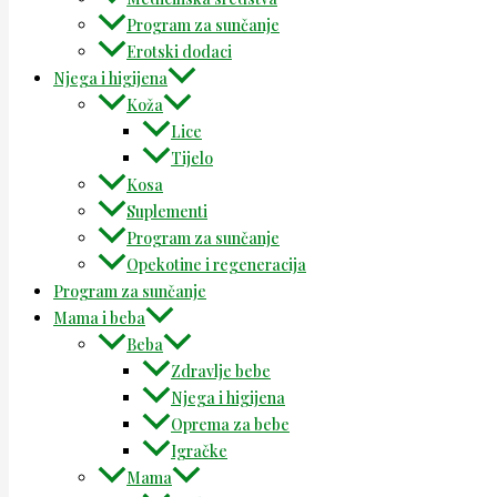
Program za sunčanje
Erotski dodaci
Njega i higijena
Koža
Lice
Tijelo
Kosa
Suplementi
Program za sunčanje
Opekotine i regeneracija
Program za sunčanje
Mama i beba
Beba
Zdravlje bebe
Njega i higijena
Oprema za bebe
Igračke
Mama