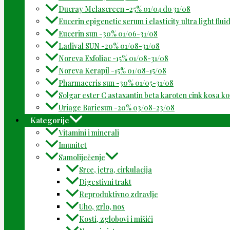
Ducray Melascreen -25% 01/04 do 31/08
Eucerin epigenetic serum i elasticity ultra light flu
Eucerin sun -30% 01/06-31/08
Ladival SUN -20% 01/08-31/08
Noreva Exfoliac -15% 01/08-31/08
Noreva Kerapil -15% 01/08-15/08
Pharmaceris sun -30% 01/05-31/08
Solgar ester C astaxantin beta karoten cink kosa k
Uriage Bariesun -20% 03/08-23/08
Kategorije
Vitamini i minerali
Imunitet
Samoliječenje
Srce, jetra, cirkulacija
Digestivni trakt
Reproduktivno zdravlje
Uho, grlo, nos
Kosti, zglobovi i mišići