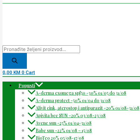
0,00
KM
0
Cart
Popusti
A-derma exomega spf50 -30% 01/05 do 31/08
A-derma protect -50% 01/04 do 31/08
Alivit cink, aterostop i antiparazit -20% 01/08-31/08
Apivita bee SUN -20% 03/08-23/08
Avene sun -25% 01/04-31/08
Babe sun -22% 01/08 – 15/08
BioTeo 20% 05/08-17/08