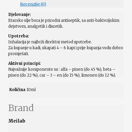
Recenzije (0)
Djelovanje:
Etarsko ulje bora je prirodni antiseptik, sa anti-bakterijskim
dejstvom, analgetik i diuretik.
Upotreba:
Inhalacija je najbrži direktni metod upotrebe.
Za kupanje u kadi, ukapati 4 – 6 kapi i prije kupanja vodu dobro
promješati.
Aktivni principi:
Najvažnije komponente su : alfa – pinen (do 45 %), beta –
pinen (do 22 %), car – 3 – en (do 15 %), limonen (do 12 %).
Količina
10ml
Brand
Meilab