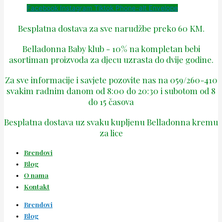
Facebook
Instagram
Tiktok
Phone-alt
Envelope
Besplatna dostava za sve narudžbe preko 60 KM.
Belladonna Baby klub - 10% na kompletan bebi
asortiman proizvoda za djecu uzrasta do dvije godine.
Za sve informacije i savjete pozovite nas na 059/260-410
svakim radnim danom od 8:00 do 20:30 i subotom od 8
do 15 časova
Besplatna dostava uz svaku kupljenu Belladonna kremu
za lice
Brendovi
Blog
O nama
Kontakt
Brendovi
Blog