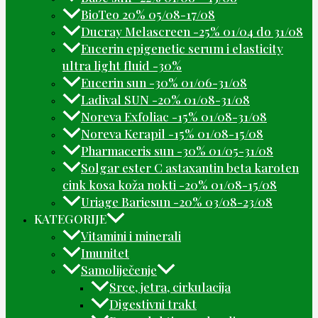
BioTeo 20% 05/08-17/08
Ducray Melascreen -25% 01/04 do 31/08
Eucerin epigenetic serum i elasticity
ultra light fluid -30%
Eucerin sun -30% 01/06-31/08
Ladival SUN -20% 01/08-31/08
Noreva Exfoliac -15% 01/08-31/08
Noreva Kerapil -15% 01/08-15/08
Pharmaceris sun -30% 01/05-31/08
Solgar ester C astaxantin beta karoten
cink kosa koža nokti -20% 01/08-15/08
Uriage Bariesun -20% 03/08-23/08
KATEGORIJE
Vitamini i minerali
Imunitet
Samoliječenje
Srce, jetra, cirkulacija
Digestivni trakt