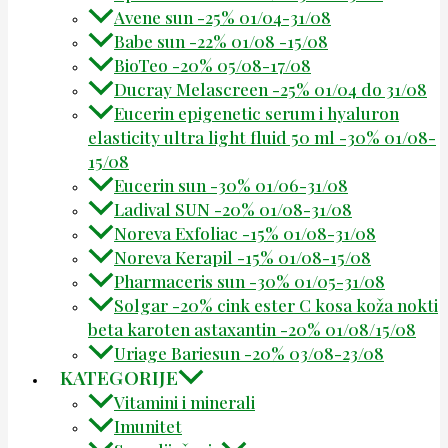
Avene sun -25% 01/04-31/08
Babe sun -22% 01/08 -15/08
BioTeo -20% 05/08-17/08
Ducray Melascreen -25% 01/04 do 31/08
Eucerin epigenetic serum i hyaluron
elasticity ultra light fluid 50 ml -30% 01/08-
15/08
Eucerin sun -30% 01/06-31/08
Ladival SUN -20% 01/08-31/08
Noreva Exfoliac -15% 01/08-31/08
Noreva Kerapil -15% 01/08-15/08
Pharmaceris sun -30% 01/05-31/08
Solgar -20% cink ester C kosa koža nokti
beta karoten astaxantin -20% 01/08/15/08
Uriage Bariesun -20% 03/08-23/08
KATEGORIJE
Vitamini i minerali
Imunitet