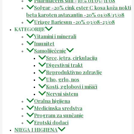
Pharmaceris sun -30% 01/05-31/08
Solgar -20% cink ester C kosa koža nokti
beta karoten astaxantin -20% 01/08/15/08
Uriage Bariesun -20% 03/08-23/08
KATEGORIJE
Vitamini i minerali
Imunitet
Samoliječenje
Srce, jetra, cirkulacija
Digestivni trakt
Reproduktivno zdravlje
Uho, grlo, nos
Kosti, zglobovi i mišići
Nervni sistem
Oralna higijena
Medicinska sredstva
Program za sunčanje
Erotski dodaci
NJEGA I HIGIJENA