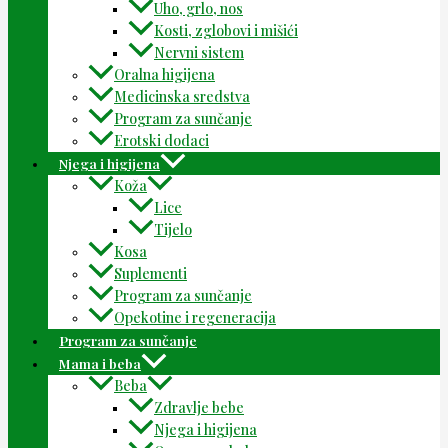
Uho, grlo, nos
Kosti, zglobovi i mišići
Nervni sistem
Oralna higijena
Medicinska sredstva
Program za sunčanje
Erotski dodaci
Njega i higijena
Koža
Lice
Tijelo
Kosa
Suplementi
Program za sunčanje
Opekotine i regeneracija
Program za sunčanje
Mama i beba
Beba
Zdravlje bebe
Njega i higijena