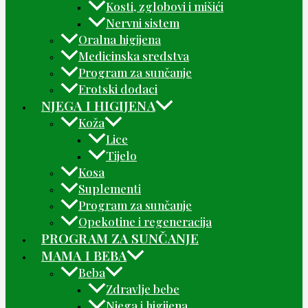
Kosti, zglobovi i mišići
Nervni sistem
Oralna higijena
Medicinska sredstva
Program za sunčanje
Erotski dodaci
NJEGA I HIGIJENA
Koža
Lice
Tijelo
Kosa
Suplementi
Program za sunčanje
Opekotine i regeneracija
PROGRAM ZA SUNČANJE
MAMA I BEBA
Beba
Zdravlje bebe
Njega i higijena