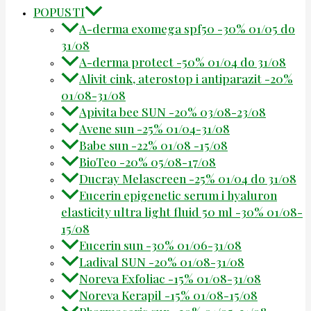
POPUSTI
A-derma exomega spf50 -30% 01/05 do
31/08
A-derma protect -50% 01/04 do 31/08
Alivit cink, aterostop i antiparazit -20%
01/08-31/08
Apivita bee SUN -20% 03/08-23/08
Avene sun -25% 01/04-31/08
Babe sun -22% 01/08 -15/08
BioTeo -20% 05/08-17/08
Ducray Melascreen -25% 01/04 do 31/08
Eucerin epigenetic serum i hyaluron
elasticity ultra light fluid 50 ml -30% 01/08-
15/08
Eucerin sun -30% 01/06-31/08
Ladival SUN -20% 01/08-31/08
Noreva Exfoliac -15% 01/08-31/08
Noreva Kerapil -15% 01/08-15/08