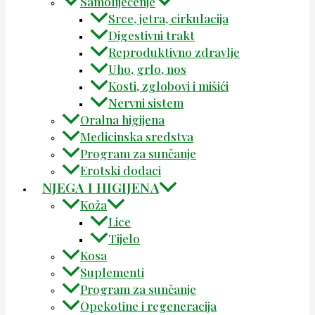
Samoliječenje
Srce, jetra, cirkulacija
Digestivni trakt
Reproduktivno zdravlje
Uho, grlo, nos
Kosti, zglobovi i mišići
Nervni sistem
Oralna higijena
Medicinska sredstva
Program za sunčanje
Erotski dodaci
NJEGA I HIGIJENA
Koža
Lice
Tijelo
Kosa
Suplementi
Program za sunčanje
Opekotine i regeneracija