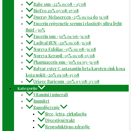
Babe sun -22% 01/08 – 15/08
BioTeo 20% 05/08-17/08
Ducray Melascreen -25% 01/04 do 31/08
Eucerin epigenetic serum i elasticity ultra light
fluid -30%
Eucerin sun -30% 01/06-31/08
Ladival SUN -20% 01/08-31/08
Noreva Exfoliac -15% 01/08-31/08
Noreva Kerapil -15% 01/08-15/08
Pharmaceris sun -30% 01/05-31/08
Solgar ester C astaxantin beta karoten cink kosa
koža nokti -20% 01/08-15/08
Uriage Bariesun -20% 03/08-23/08
Kategorije
Vitamini i minerali
Imunitet
Samoliječenje
Srce, jetra, cirkulacija
Digestivni trakt
Reproduktivno zdravlje