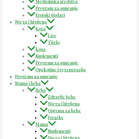
Medicinska sredstva
Program za sunčanje
Erotski dodaci
Njega i higijena
Koža
Lice
Tijelo
Kosa
Suplementi
Program za sunčanje
Opekotine i regeneracija
Program za sunčanje
Mama i beba
Beba
Zdravlje bebe
Njega i higijena
Oprema za bebe
Igračke
Mama
Suplementi
Njega i higijena