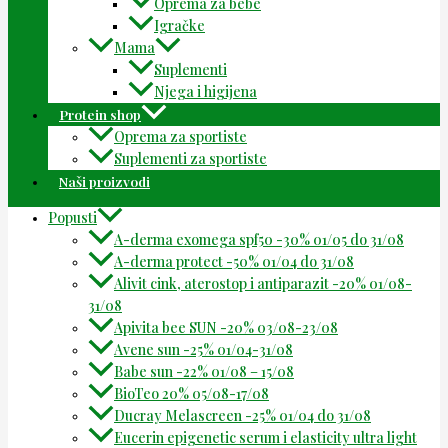
Oprema za bebe
Igračke
Mama
Suplementi
Njega i higijena
Protein shop
Oprema za sportiste
Suplementi za sportiste
Naši proizvodi
Popusti
A-derma exomega spf50 -30% 01/05 do 31/08
A-derma protect -50% 01/04 do 31/08
Alivit cink, aterostop i antiparazit -20% 01/08-
31/08
Apivita bee SUN -20% 03/08-23/08
Avene sun -25% 01/04-31/08
Babe sun -22% 01/08 – 15/08
BioTeo 20% 05/08-17/08
Ducray Melascreen -25% 01/04 do 31/08
Eucerin epigenetic serum i elasticity ultra light