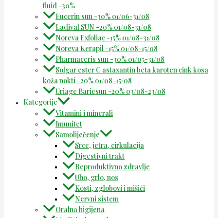
fluid -30%
Eucerin sun -30% 01/06-31/08
Ladival SUN -20% 01/08-31/08
Noreva Exfoliac -15% 01/08-31/08
Noreva Kerapil -15% 01/08-15/08
Pharmaceris sun -30% 01/05-31/08
Solgar ester C astaxantin beta karoten cink kosa
koža nokti -20% 01/08-15/08
Uriage Bariesun -20% 03/08-23/08
Kategorije
Vitamini i minerali
Imunitet
Samoliječenje
Srce, jetra, cirkulacija
Digestivni trakt
Reproduktivno zdravlje
Uho, grlo, nos
Kosti, zglobovi i mišići
Nervni sistem
Oralna higijena