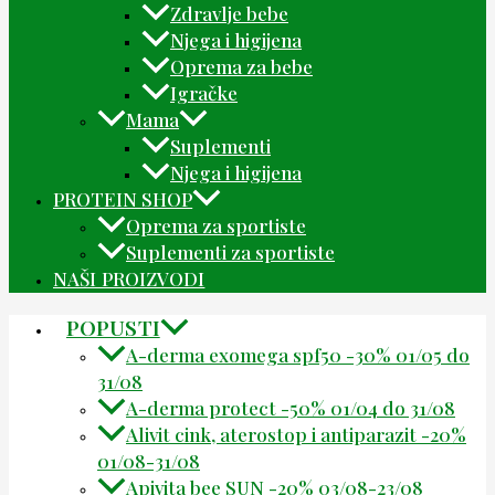
Zdravlje bebe
Njega i higijena
Oprema za bebe
Igračke
Mama
Suplementi
Njega i higijena
PROTEIN SHOP
Oprema za sportiste
Suplementi za sportiste
NAŠI PROIZVODI
POPUSTI
A-derma exomega spf50 -30% 01/05 do
31/08
A-derma protect -50% 01/04 do 31/08
Alivit cink, aterostop i antiparazit -20%
01/08-31/08
Apivita bee SUN -20% 03/08-23/08