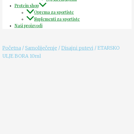
Protein shop
Oprema za sportiste
Suplementi za sportiste
Naši proizvodi
Početna
/
Samoliječenje
/
Disajni putevi
/ ETARSKO
ULJE BORA 10ml