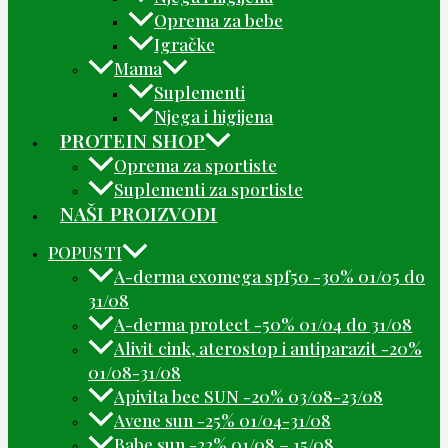
Oprema za bebe
Igračke
Mama
Suplementi
Njega i higijena
PROTEIN SHOP
Oprema za sportiste
Suplementi za sportiste
NAŠI PROIZVODI
POPUSTI
A-derma exomega spf50 -30% 01/05 do
31/08
A-derma protect -50% 01/04 do 31/08
Alivit cink, aterostop i antiparazit -20%
01/08-31/08
Apivita bee SUN -20% 03/08-23/08
Avene sun -25% 01/04-31/08
Babe sun -22% 01/08 – 15/08