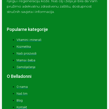
njegu i regeneraciju kože. Naš cilj i želja je bila da Vam
pružimo adekvatnu zdrastvenu zaštitu, dostupnost
stručnih savjeta i informacija.
Popularne kategorije
Vitamini i minerali
Kozmetika
Naši proizvodi
Mama i beba
Samoliječenje
O Belladonni
O nama
Naš tim
Blog
Kontakt