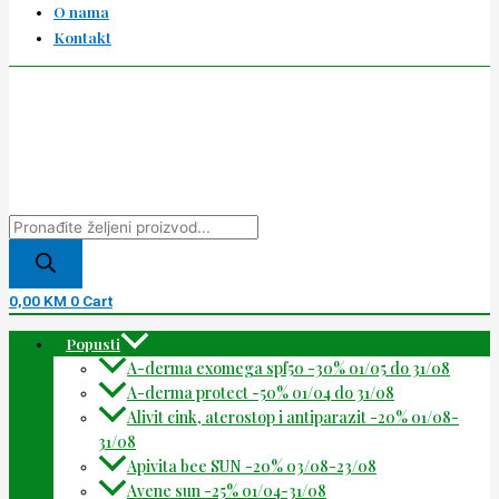
O nama
Kontakt
0,00
KM
0
Cart
Popusti
A-derma exomega spf50 -30% 01/05 do 31/08
A-derma protect -50% 01/04 do 31/08
Alivit cink, aterostop i antiparazit -20% 01/08-
31/08
Apivita bee SUN -20% 03/08-23/08
Avene sun -25% 01/04-31/08