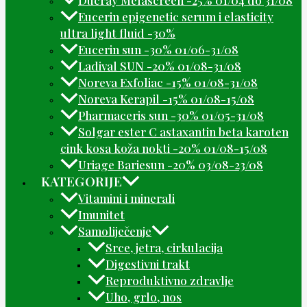
Ducray Melascreen -25% 01/04 do 31/08
Eucerin epigenetic serum i elasticity
ultra light fluid -30%
Eucerin sun -30% 01/06-31/08
Ladival SUN -20% 01/08-31/08
Noreva Exfoliac -15% 01/08-31/08
Noreva Kerapil -15% 01/08-15/08
Pharmaceris sun -30% 01/05-31/08
Solgar ester C astaxantin beta karoten
cink kosa koža nokti -20% 01/08-15/08
Uriage Bariesun -20% 03/08-23/08
KATEGORIJE
Vitamini i minerali
Imunitet
Samoliječenje
Srce, jetra, cirkulacija
Digestivni trakt
Reproduktivno zdravlje
Uho, grlo, nos