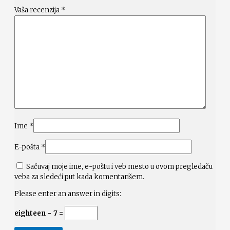
Vaša recenzija
*
Ime
*
E-pošta
*
Sačuvaj moje ime, e-poštu i veb mesto u ovom pregledaču
veba za sledeći put kada komentarišem.
Please enter an answer in digits:
eighteen − 7 =