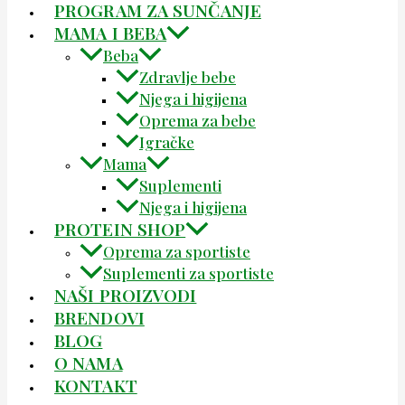
PROGRAM ZA SUNČANJE
MAMA I BEBA
Beba
Zdravlje bebe
Njega i higijena
Oprema za bebe
Igračke
Mama
Suplementi
Njega i higijena
PROTEIN SHOP
Oprema za sportiste
Suplementi za sportiste
NAŠI PROIZVODI
BRENDOVI
BLOG
O NAMA
KONTAKT