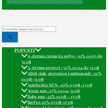
Facebook-f
Instagram
Tiktok
Phone-alt
Envelope
POPUSTI
A-derma exomega spf50 -30% 01/05 do
31/08
A-derma protect -50% 01/04 do 31/08
Alivit cink, aterostop i antiparazit -20%
01/08-31/08
Apivita bee SUN -20% 03/08-23/08
Avene sun -25% 01/04-31/08
Babe sun -22% 01/08 – 15/08
BioTeo 20% 05/08-17/08