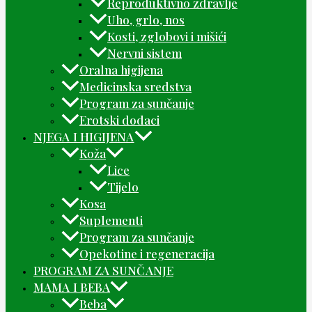
Reproduktivno zdravlje
Uho, grlo, nos
Kosti, zglobovi i mišići
Nervni sistem
Oralna higijena
Medicinska sredstva
Program za sunčanje
Erotski dodaci
NJEGA I HIGIJENA
Koža
Lice
Tijelo
Kosa
Suplementi
Program za sunčanje
Opekotine i regeneracija
PROGRAM ZA SUNČANJE
MAMA I BEBA
Beba