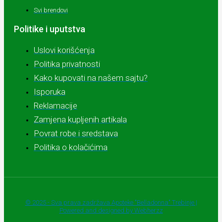
Svi brendovi
Politike i uputstva
Uslovi korišćenja
Politika privatnosti
Kako kupovati na našem sajtu?
Isporuka
Reklamacije
Zamjena kupljenih artikala
Povrat robe i sredstava
Politika o kolačićima
© 2025 - Sva prava zadržava Apoteke "Belladonna" Trebinje |
Powered and designed by Webherzz