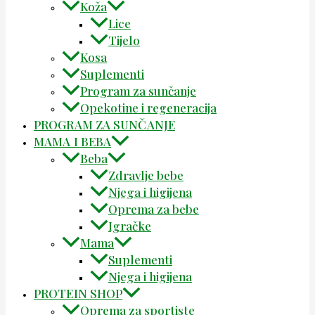
Koža
Lice
Tijelo
Kosa
Suplementi
Program za sunčanje
Opekotine i regeneracija
PROGRAM ZA SUNČANJE
MAMA I BEBA
Beba
Zdravlje bebe
Njega i higijena
Oprema za bebe
Igračke
Mama
Suplementi
Njega i higijena
PROTEIN SHOP
Oprema za sportiste