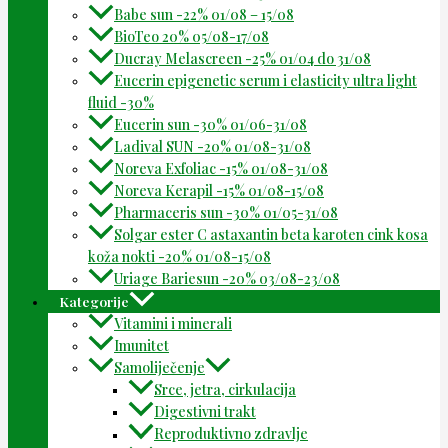
Babe sun -22% 01/08 – 15/08
BioTeo 20% 05/08-17/08
Ducray Melascreen -25% 01/04 do 31/08
Eucerin epigenetic serum i elasticity ultra light
fluid -30%
Eucerin sun -30% 01/06-31/08
Ladival SUN -20% 01/08-31/08
Noreva Exfoliac -15% 01/08-31/08
Noreva Kerapil -15% 01/08-15/08
Pharmaceris sun -30% 01/05-31/08
Solgar ester C astaxantin beta karoten cink kosa
koža nokti -20% 01/08-15/08
Uriage Bariesun -20% 03/08-23/08
Kategorije
Vitamini i minerali
Imunitet
Samoliječenje
Srce, jetra, cirkulacija
Digestivni trakt
Reproduktivno zdravlje