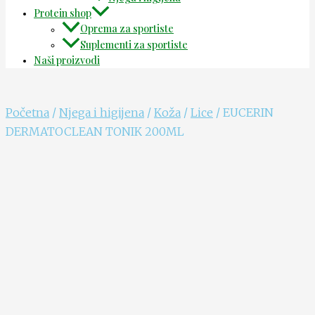
Protein shop
Oprema za sportiste
Suplementi za sportiste
Naši proizvodi
Početna
/
Njega i higijena
/
Koža
/
Lice
/ EUCERIN
DERMATOCLEAN TONIK 200ML