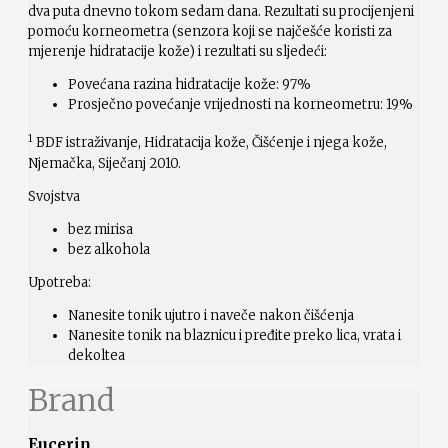
dva puta dnevno tokom sedam dana. Rezultati su procijenjeni
pomoću korneometra (senzora koji se najčešće koristi za
mjerenje hidratacije kože) i rezultati su sljedeći:
Povećana razina hidratacije kože: 97%
Prosječno povećanje vrijednosti na korneometru: 19%
1
BDF istraživanje, Hidratacija kože, Čišćenje i njega kože,
Njemačka, Siječanj 2010.
Svojstva
bez mirisa
bez alkohola
Upotreba:
Nanesite tonik ujutro i naveče nakon čišćenja
Nanesite tonik na blaznicu i pređite preko lica, vrata i
dekoltea
Brand
Eucerin