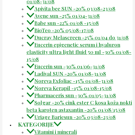
01/08-31/08
Apivita bee SUN -20% 03/08-23/08
Avene sun -25% 01/04-31/08
Babe sun -22% 01/08 -15/08
BioTeo -20% 05/08-17/08
Ducray Melascreen -25% 01/04 do 31/08
Eucerin epigenetic serum i hyaluron
elasticity ultra light fluid 50 ml -30% 01/08-
15/08
Eucerin sun -30% 01/06-31/08
Ladival SUN -20% 01/08-31/08
Noreva Exfoliac -15% 01/08-31/08
Noreva Kerapil -15% 01/08-15/08
Pharmaceris sun -30% 01/05-31/08
Solgar -20% cink ester C kosa koža nokti
beta karoten astaxantin -20% 01/08/15/08
Uriage Bariesun -20% 03/08-23/08
KATEGORIJE
Vitamini i minerali