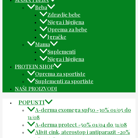
Beba
Zdravlje bebe
Njega i higijena
Oprema za bebe
Igračke
Mama
Suplementi
Njega i higijena
PROTEIN SHOP
Oprema za sportiste
Suplementi za sportiste
NAŠI PROIZVODI
POPUSTI
A-derma exomega spf50 -30% 01/05 do
31/08
A-derma protect -50% 01/04 do 31/08
Alivit cink, aterostop i antiparazit -20%