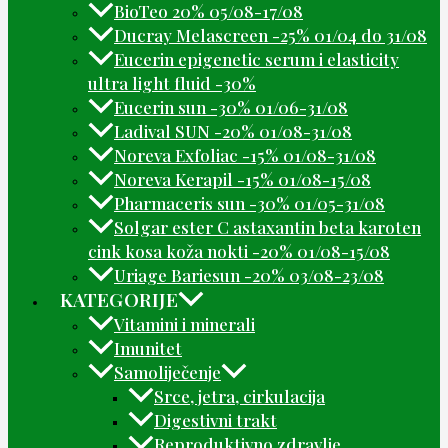
BioTeo 20% 05/08-17/08
Ducray Melascreen -25% 01/04 do 31/08
Eucerin epigenetic serum i elasticity
ultra light fluid -30%
Eucerin sun -30% 01/06-31/08
Ladival SUN -20% 01/08-31/08
Noreva Exfoliac -15% 01/08-31/08
Noreva Kerapil -15% 01/08-15/08
Pharmaceris sun -30% 01/05-31/08
Solgar ester C astaxantin beta karoten
cink kosa koža nokti -20% 01/08-15/08
Uriage Bariesun -20% 03/08-23/08
KATEGORIJE
Vitamini i minerali
Imunitet
Samoliječenje
Srce, jetra, cirkulacija
Digestivni trakt
Reproduktivno zdravlje