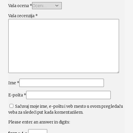
Vaša ocena
*
Vaša recenzija
*
Ime
*
E-pošta
*
Sačuvaj moje ime, e-poštu i veb mesto u ovom pregledaču
veba za sledeći put kada komentarišem.
Please enter an answer in digits: