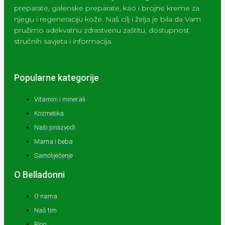
preparate, galenske preparate, kao i brojne kreme za
njegu i regeneraciju kože. Naš cilj i želja je bila da Vam
pružimo adekvatnu zdrastvenu zaštitu, dostupnost
stručnih savjeta i informacija.
Popularne kategorije
Vitamini i minerali
Kozmetika
Naši proizvodi
Mama i beba
Samoliječenje
O Belladonni
O nama
Naš tim
Blog