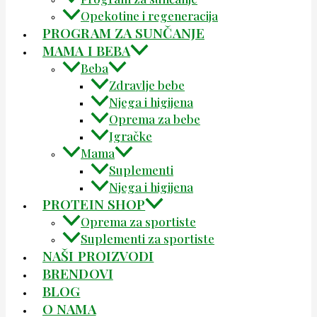
Opekotine i regeneracija
PROGRAM ZA SUNČANJE
MAMA I BEBA
Beba
Zdravlje bebe
Njega i higijena
Oprema za bebe
Igračke
Mama
Suplementi
Njega i higijena
PROTEIN SHOP
Oprema za sportiste
Suplementi za sportiste
NAŠI PROIZVODI
BRENDOVI
BLOG
O NAMA