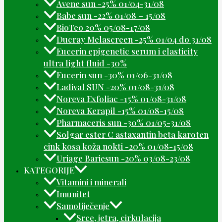
Avene sun -25% 01/04-31/08
Babe sun -22% 01/08 – 15/08
BioTeo 20% 05/08-17/08
Ducray Melascreen -25% 01/04 do 31/08
Eucerin epigenetic serum i elasticity
ultra light fluid -30%
Eucerin sun -30% 01/06-31/08
Ladival SUN -20% 01/08-31/08
Noreva Exfoliac -15% 01/08-31/08
Noreva Kerapil -15% 01/08-15/08
Pharmaceris sun -30% 01/05-31/08
Solgar ester C astaxantin beta karoten
cink kosa koža nokti -20% 01/08-15/08
Uriage Bariesun -20% 03/08-23/08
KATEGORIJE
Vitamini i minerali
Imunitet
Samoliječenje
Srce, jetra, cirkulacija