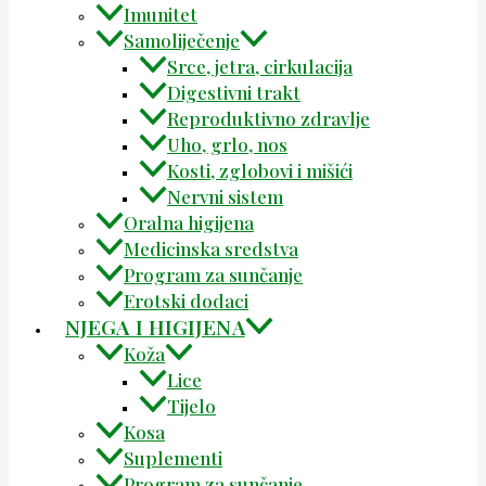
Imunitet
Samoliječenje
Srce, jetra, cirkulacija
Digestivni trakt
Reproduktivno zdravlje
Uho, grlo, nos
Kosti, zglobovi i mišići
Nervni sistem
Oralna higijena
Medicinska sredstva
Program za sunčanje
Erotski dodaci
NJEGA I HIGIJENA
Koža
Lice
Tijelo
Kosa
Suplementi
Program za sunčanje