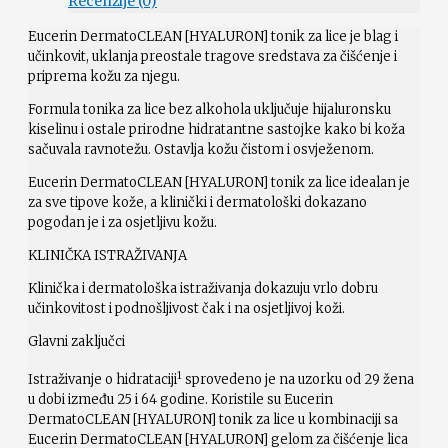
Recenzije (0)
Eucerin DermatoCLEAN [HYALURON] tonik za lice je blag i
učinkovit, uklanja preostale tragove sredstava za čišćenje i
priprema kožu za njegu.
Formula tonika za lice bez alkohola uključuje hijaluronsku
kiselinu i ostale prirodne hidratantne sastojke kako bi koža
sačuvala ravnotežu. Ostavlja kožu čistom i osvježenom.
Eucerin DermatoCLEAN [HYALURON] tonik za lice idealan je
za sve tipove kože, a klinički i dermatološki dokazano
pogodan je i za osjetljivu kožu.
KLINIČKA ISTRAŽIVANJA
Klinička i dermatološka istraživanja dokazuju vrlo dobru
učinkovitost i podnošljivost čak i na osjetljivoj koži.
Glavni zaključci
1
Istraživanje o hidrataciji
sprovedeno je na uzorku od 29 žena
u dobi između 25 i 64 godine. Koristile su Eucerin
DermatoCLEAN [HYALURON] tonik za lice u kombinaciji sa
Eucerin DermatoCLEAN [HYALURON] gelom za čišćenje lica