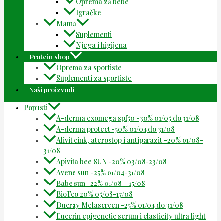
Oprema za bebe
Igračke
Mama
Suplementi
Njega i higijena
Protein shop
Oprema za sportiste
Suplementi za sportiste
Naši proizvodi
Popusti
A-derma exomega spf50 -30% 01/05 do 31/08
A-derma protect -50% 01/04 do 31/08
Alivit cink, aterostop i antiparazit -20% 01/08-
31/08
Apivita bee SUN -20% 03/08-23/08
Avene sun -25% 01/04-31/08
Babe sun -22% 01/08 – 15/08
BioTeo 20% 05/08-17/08
Ducray Melascreen -25% 01/04 do 31/08
Eucerin epigenetic serum i elasticity ultra light