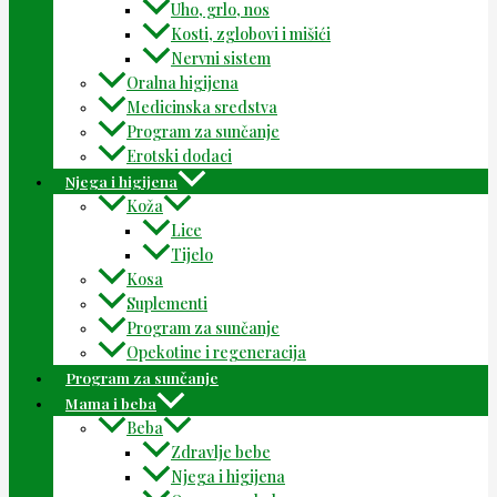
Uho, grlo, nos
Kosti, zglobovi i mišići
Nervni sistem
Oralna higijena
Medicinska sredstva
Program za sunčanje
Erotski dodaci
Njega i higijena
Koža
Lice
Tijelo
Kosa
Suplementi
Program za sunčanje
Opekotine i regeneracija
Program za sunčanje
Mama i beba
Beba
Zdravlje bebe
Njega i higijena