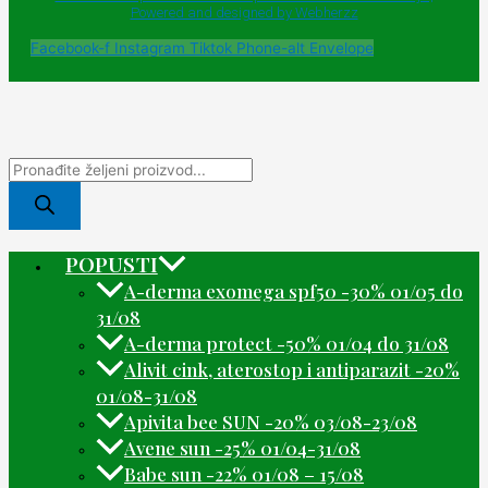
Powered and designed by Webherzz
Facebook-f
Instagram
Tiktok
Phone-alt
Envelope
POPUSTI
A-derma exomega spf50 -30% 01/05 do
31/08
A-derma protect -50% 01/04 do 31/08
Alivit cink, aterostop i antiparazit -20%
01/08-31/08
Apivita bee SUN -20% 03/08-23/08
Avene sun -25% 01/04-31/08
Babe sun -22% 01/08 – 15/08