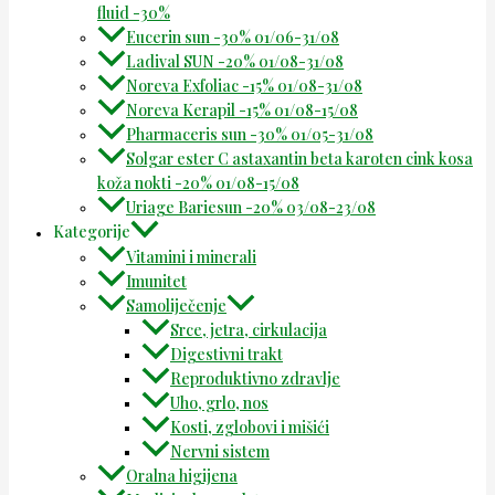
fluid -30%
Eucerin sun -30% 01/06-31/08
Ladival SUN -20% 01/08-31/08
Noreva Exfoliac -15% 01/08-31/08
Noreva Kerapil -15% 01/08-15/08
Pharmaceris sun -30% 01/05-31/08
Solgar ester C astaxantin beta karoten cink kosa
koža nokti -20% 01/08-15/08
Uriage Bariesun -20% 03/08-23/08
Kategorije
Vitamini i minerali
Imunitet
Samoliječenje
Srce, jetra, cirkulacija
Digestivni trakt
Reproduktivno zdravlje
Uho, grlo, nos
Kosti, zglobovi i mišići
Nervni sistem
Oralna higijena