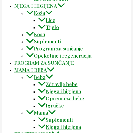
NJEGA I HIGIJENA
Koža
Lice
Tijelo
Kosa
Suplementi
Program za sunčanje
Opekotine i regeneracija
PROGRAM ZA SUNČANJE
MAMA I BEBA
Beba
Zdravlje bebe
Njega i higijena
Oprema za bebe
Igračke
Mama
Suplementi
Njega i higijena