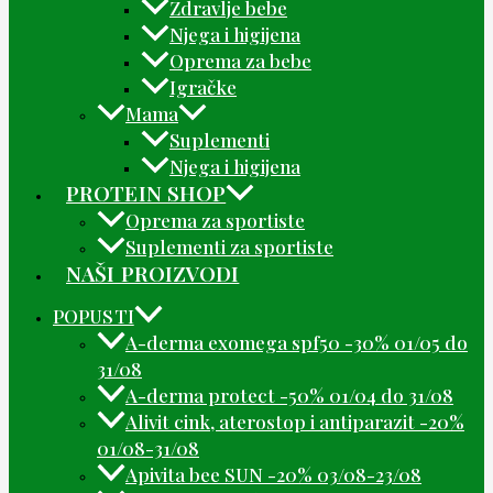
Zdravlje bebe
Njega i higijena
Oprema za bebe
Igračke
Mama
Suplementi
Njega i higijena
PROTEIN SHOP
Oprema za sportiste
Suplementi za sportiste
NAŠI PROIZVODI
POPUSTI
A-derma exomega spf50 -30% 01/05 do
31/08
A-derma protect -50% 01/04 do 31/08
Alivit cink, aterostop i antiparazit -20%
01/08-31/08
Apivita bee SUN -20% 03/08-23/08