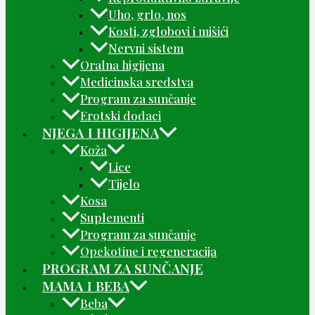
Uho, grlo, nos
Kosti, zglobovi i mišići
Nervni sistem
Oralna higijena
Medicinska sredstva
Program za sunčanje
Erotski dodaci
NJEGA I HIGIJENA
Koža
Lice
Tijelo
Kosa
Suplementi
Program za sunčanje
Opekotine i regeneracija
PROGRAM ZA SUNČANJE
MAMA I BEBA
Beba