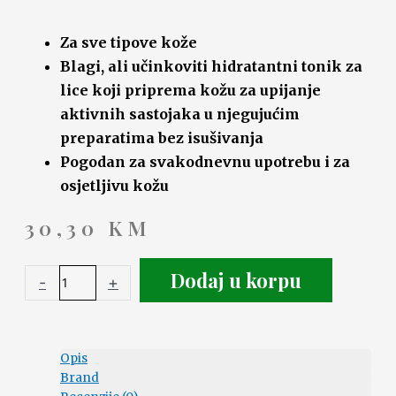
Za sve tipove kože
Blagi, ali učinkoviti hidratantni tonik za
lice koji priprema kožu za upijanje
aktivnih sastojaka u njegujućim
preparatima bez isušivanja
Pogodan za svakodnevnu upotrebu i za
osjetljivu kožu
30,30
KM
Dodaj u korpu
-
+
Opis
Brand