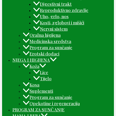
Digestivni trakt
Reproduktivno zdravlje
Uho, grlo, nos
Kosti, zglobovi i mišići
Nervni sistem
Oralna higijena
Medicinska sredstva
Program za sunčanje
Erotski dodaci
NJEGA I HIGIJENA
Koža
Lice
Tijelo
Kosa
Suplementi
Program za sunčanje
Opekotine i regeneracija
PROGRAM ZA SUNČANJE
MAMA I BEBA