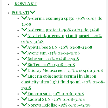
KONTAKT
POPUSTI
A-derma exomega spf50 -30% 01/05 do
31/08
A-derma protect -50% 01/04 do 31/08
Alivit cink, aterostop i antiparazit -20%
01/08-31/08
Apivita bee SUN -20% 03/08-23/08
Avene sun -25% 01/04-31/08
Babe sun -22% 01/08 -15/08
BioTeo -20% 05/08-17/08
Ducray Melascreen -25% 01/04 do 31/08
Eucerin epigenetic serum i hyaluron
elasticity ultra light fluid 50 ml -30% 01/08-
15/08
Eucerin sun -30% 01/06-31/08
Ladival SUN -20% 01/08-31/08
Noreva Exfoliac -15% 01/08-31/08