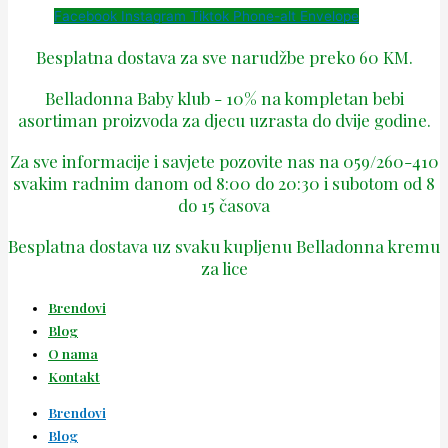
Facebook
Instagram
Tiktok
Phone-alt
Envelope
Besplatna dostava za sve narudžbe preko 60 KM.
Belladonna Baby klub - 10% na kompletan bebi
asortiman proizvoda za djecu uzrasta do dvije godine.
Za sve informacije i savjete pozovite nas na 059/260-410
svakim radnim danom od 8:00 do 20:30 i subotom od 8
do 15 časova
Besplatna dostava uz svaku kupljenu Belladonna kremu
za lice
Brendovi
Blog
O nama
Kontakt
Brendovi
Blog