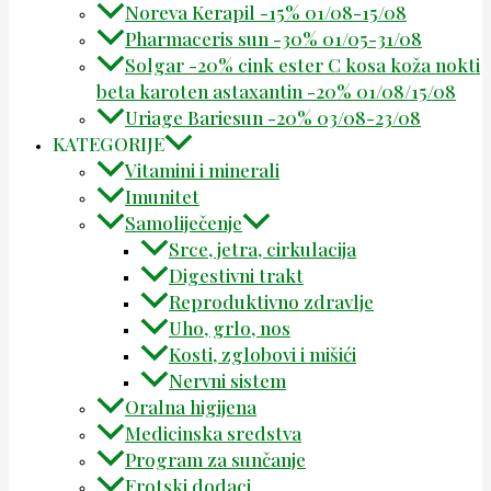
Noreva Kerapil -15% 01/08-15/08
Pharmaceris sun -30% 01/05-31/08
Solgar -20% cink ester C kosa koža nokti
beta karoten astaxantin -20% 01/08/15/08
Uriage Bariesun -20% 03/08-23/08
KATEGORIJE
Vitamini i minerali
Imunitet
Samoliječenje
Srce, jetra, cirkulacija
Digestivni trakt
Reproduktivno zdravlje
Uho, grlo, nos
Kosti, zglobovi i mišići
Nervni sistem
Oralna higijena
Medicinska sredstva
Program za sunčanje
Erotski dodaci