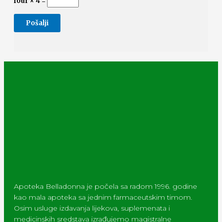
four × 4 =
Apoteka Belladonna je počela sa radom 1996. godine
kao mala apoteka sa jednim farmaceutskim timom.
Osim usluge izdavanja lijekova, suplemenata i
medicinskih sredstava izrađujemo magistralne