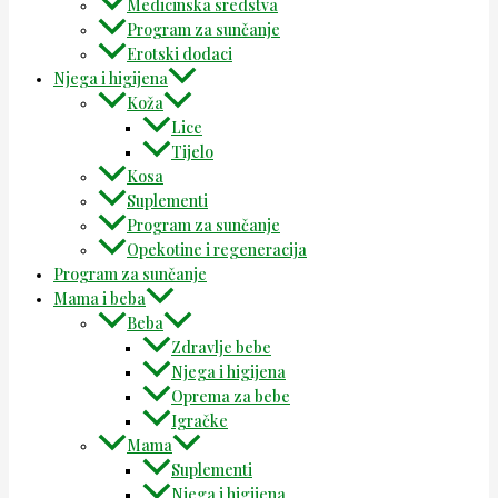
Medicinska sredstva
Program za sunčanje
Erotski dodaci
Njega i higijena
Koža
Lice
Tijelo
Kosa
Suplementi
Program za sunčanje
Opekotine i regeneracija
Program za sunčanje
Mama i beba
Beba
Zdravlje bebe
Njega i higijena
Oprema za bebe
Igračke
Mama
Suplementi
Njega i higijena