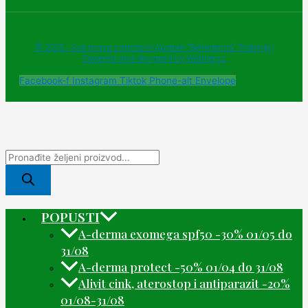
© 2025 - Sva prava zadržava Apoteke "Belladonna" Trebinje |
Powered and designed by Webherzz
Facebook-f
Instagram
Tiktok
Phone-alt
Envelope
POPUSTI
A-derma exomega spf50 -30% 01/05 do
31/08
A-derma protect -50% 01/04 do 31/08
Alivit cink, aterostop i antiparazit -20%
01/08-31/08