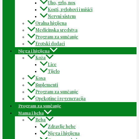
Uho, grlo, nos
Kosti, zglobovi i mišići
Nervni sistem
Oralna higijena
Medicinska sredstva
Program za sunčanje
Erotski dodaci
Njega i higijena
Koža
Lice
Tijelo
Kosa
Suplementi
Program za sunčanje
Opekotine i regeneracija
Program za sunčanje
Mama i beba
Beba
Zdravlje bebe
Njega i higijena