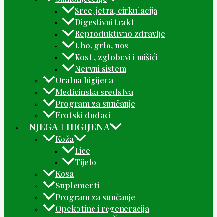
Srce, jetra, cirkulacija
Digestivni trakt
Reproduktivno zdravlje
Uho, grlo, nos
Kosti, zglobovi i mišići
Nervni sistem
Oralna higijena
Medicinska sredstva
Program za sunčanje
Erotski dodaci
NJEGA I HIGIJENA
Koža
Lice
Tijelo
Kosa
Suplementi
Program za sunčanje
Opekotine i regeneracija