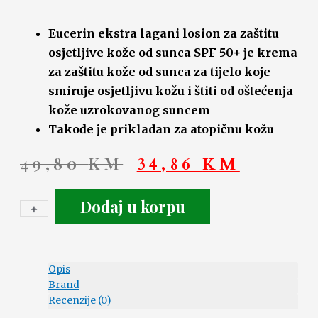
Eucerin ekstra lagani losion za zaštitu
osjetljive kože od sunca SPF 50+ je krema
za zaštitu kože od sunca za tijelo koje
smiruje osjetljivu kožu i štiti od oštećenja
kože uzrokovanog suncem
Takođe je prikladan za atopičnu kožu
49,80
KM
34,86
KM
Dodaj u korpu
+
-
Opis
Brand
Recenzije (0)