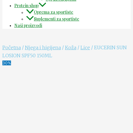
Protein shop
Oprema za sportiste
Suplementi za sportiste
Naši proizvodi
Početna
/
Njega i higijena
/
Koža
/
Lice
/ EUCERIN SUN
LOSION SPF50 150ML
30%