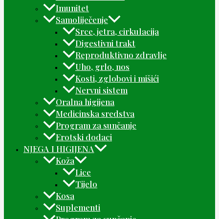
Imunitet
Samoliječenje
Srce, jetra, cirkulacija
Digestivni trakt
Reproduktivno zdravlje
Uho, grlo, nos
Kosti, zglobovi i mišići
Nervni sistem
Oralna higijena
Medicinska sredstva
Program za sunčanje
Erotski dodaci
NJEGA I HIGIJENA
Koža
Lice
Tijelo
Kosa
Suplementi
Program za sunčanje