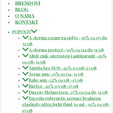
BRENDOVI
BLOG
O NAMA
KONTAKT
POPUSTI
A-derma exomega spf50 -30% 01/05 do
31/08
A-derma protect -50% 01/04 do 31/08
Alivit cink, aterostop i antiparazit -20%
01/08-31/08
Apivita bee SUN -20% 03/08-23/08
Avene sun -25% 01/04-31/08
Babe sun -22% 01/08 -15/08
BioTeo -20% 05/08-17/08
Ducray Melascreen -25% 01/04 do 31/08
Eucerin epigenetic serum i hyaluron
elasticity ultra light fluid 50 ml -30% 01/08-
15/08