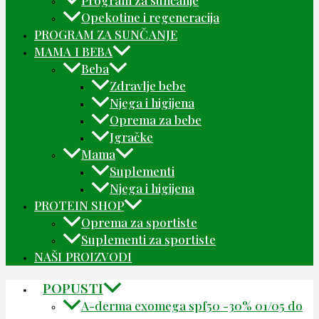
Opekotine i regeneracija
PROGRAM ZA SUNČANJE
MAMA I BEBA
Beba
Zdravlje bebe
Njega i higijena
Oprema za bebe
Igračke
Mama
Suplementi
Njega i higijena
PROTEIN SHOP
Oprema za sportiste
Suplementi za sportiste
NAŠI PROIZVODI
POPUSTI
A-derma exomega spf50 -30% 01/05 do