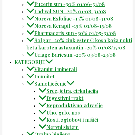
Eucerin sun -30% 01/06-31/08
Ladival SUN -20% 01/08-31/08
Noreva Exfoliac -15% 01/08-31/08
Noreva Kerapil -15% 01/08-15/08
Pharmaceris sun -30% 01/05-31/08
Solgar -20% cink ester C kosa koža nokti
beta karoten astaxantin -20% 01/08/15/08
Uriage Bariesun -20% 03/08-23/08
KATEGORIJE
Vitamini i minerali
Imunitet
Samoliječenje
Srce, jetra, cirkulacija
Digestivni trakt
Reproduktivno zdravlje
Uho, grlo, nos
Kosti, zglobovi i mišići
Nervni sistem
Oralna higijena