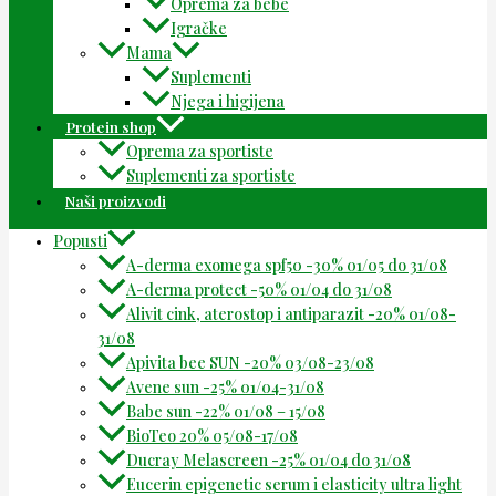
Oprema za bebe
Igračke
Mama
Suplementi
Njega i higijena
Protein shop
Oprema za sportiste
Suplementi za sportiste
Naši proizvodi
Popusti
A-derma exomega spf50 -30% 01/05 do 31/08
A-derma protect -50% 01/04 do 31/08
Alivit cink, aterostop i antiparazit -20% 01/08-
31/08
Apivita bee SUN -20% 03/08-23/08
Avene sun -25% 01/04-31/08
Babe sun -22% 01/08 – 15/08
BioTeo 20% 05/08-17/08
Ducray Melascreen -25% 01/04 do 31/08
Eucerin epigenetic serum i elasticity ultra light