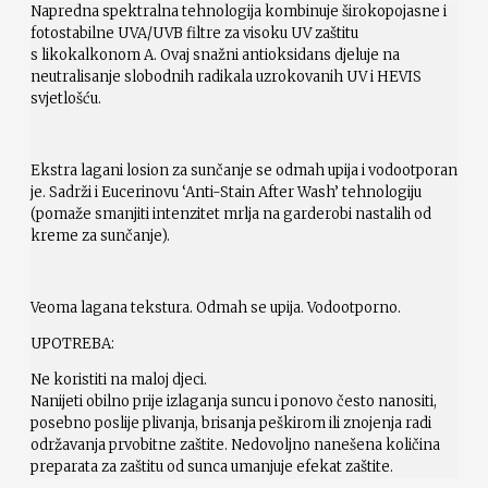
Napredna spektralna tehnologija kombinuje širokopojasne i
fotostabilne UVA/UVB filtre za visoku UV zaštitu
s likokalkonom A. Ovaj snažni antioksidans djeluje na
neutralisanje slobodnih radikala uzrokovanih UV i HEVIS
svjetlošću.
Ekstra lagani losion za sunčanje se odmah upija i vodootporan
je. Sadrži i Eucerinovu ‘Anti-Stain After Wash’ tehnologiju
(pomaže smanjiti intenzitet mrlja na garderobi nastalih od
kreme za sunčanje).
Veoma lagana tekstura. Odmah se upija. Vodootporno.
UPOTREBA:
Ne koristiti na maloj djeci.
Nanijeti obilno prije izlaganja suncu i ponovo često nanositi,
posebno poslije plivanja, brisanja peškirom ili znojenja radi
održavanja prvobitne zaštite. Nedovoljno nanešena količina
preparata za zaštitu od sunca umanjuje efekat zaštite.