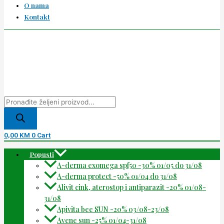
O nama
Kontakt
0,00
KM
0
Cart
Popusti
A-derma exomega spf50 -30% 01/05 do 31/08
A-derma protect -50% 01/04 do 31/08
Alivit cink, aterostop i antiparazit -20% 01/08-
31/08
Apivita bee SUN -20% 03/08-23/08
Avene sun -25% 01/04-31/08