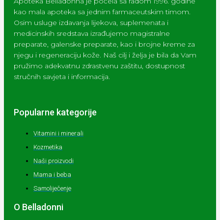
Apoteka Belladonna je počela sa radom 1996. godine
kao mala apoteka sa jednim farmaceutskim timom.
Osim usluge izdavanja lijekova, suplemenata i
medicinskih sredstava izrađujemo magistralne
preparate, galenske preparate, kao i brojne kreme za
njegu i regeneraciju kože. Naš cilj i želja je bila da Vam
pružimo adekvatnu zdrastvenu zaštitu, dostupnost
stručnih savjeta i informacija.
Popularne kategorije
Vitamini i minerali
Kozmetika
Naši proizvodi
Mama i beba
Samoliječenje
O Belladonni