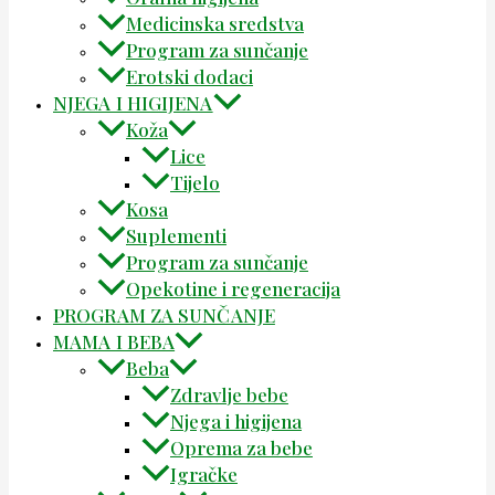
Medicinska sredstva
Program za sunčanje
Erotski dodaci
NJEGA I HIGIJENA
Koža
Lice
Tijelo
Kosa
Suplementi
Program za sunčanje
Opekotine i regeneracija
PROGRAM ZA SUNČANJE
MAMA I BEBA
Beba
Zdravlje bebe
Njega i higijena
Oprema za bebe
Igračke