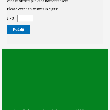
veba za sledeći put kada komentarišem.
Please enter an answer in digits:
3 × 3 =