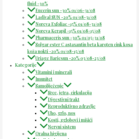
fluid -30%
Eucerin sun -30% 01/06-31/08
Ladival SUN -20% 01/08-31/08
Noreva Exfoliac -15% 01/08-31/08
Noreva Kerapil -15% 01/08-15/08
Pharmaceris sun -30% 01/05-31/08
Solgar ester C astaxantin beta karoten cink kosa
koža nokti -20% 01/08-15/08
Uriage Bariesun -20% 03/08-23/08
Kategorije
Vitamini i minerali
Imunitet
Samoliječenje
Srce, jetra, cirkulacija
Digestivni trakt
Reproduktivno zdravlje
Uho, grlo, nos
Kosti, zglobovi i mišići
Nervni sistem
Oralna higijena