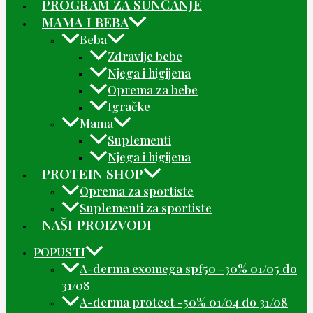
PROGRAM ZA SUNČANJE
MAMA I BEBA
Beba
Zdravlje bebe
Njega i higijena
Oprema za bebe
Igračke
Mama
Suplementi
Njega i higijena
PROTEIN SHOP
Oprema za sportiste
Suplementi za sportiste
NAŠI PROIZVODI
POPUSTI
A-derma exomega spf50 -30% 01/05 do
31/08
A-derma protect -50% 01/04 do 31/08