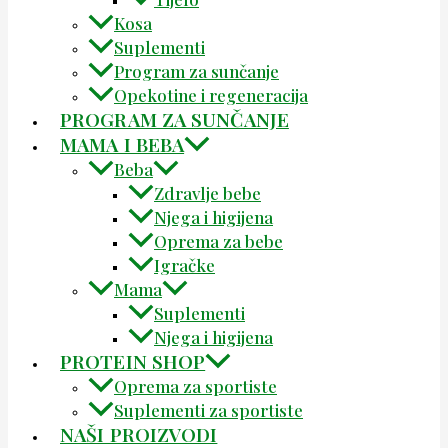
Kosa
Suplementi
Program za sunčanje
Opekotine i regeneracija
PROGRAM ZA SUNČANJE
MAMA I BEBA
Beba
Zdravlje bebe
Njega i higijena
Oprema za bebe
Igračke
Mama
Suplementi
Njega i higijena
PROTEIN SHOP
Oprema za sportiste
Suplementi za sportiste
NAŠI PROIZVODI