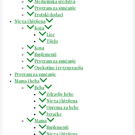
Medicinska sredstva
Program za sunčanje
Erotski dodaci
Njega i higijena
Koža
Lice
Tijelo
Kosa
Suplementi
Program za sunčanje
Opekotine i regeneracija
Program za sunčanje
Mama i beba
Beba
Zdravlje bebe
Njega i higijena
Oprema za bebe
Igračke
Mama
Suplementi
Njega i higijena