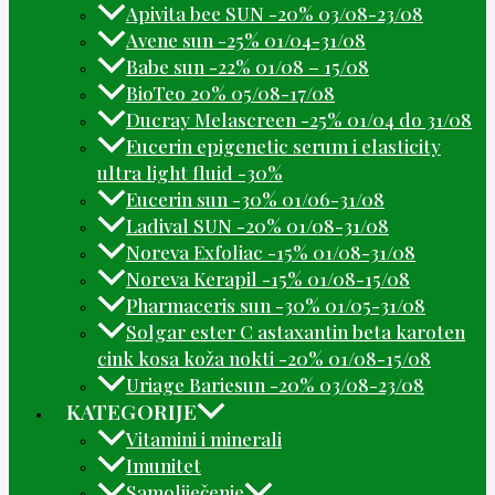
Apivita bee SUN -20% 03/08-23/08
Avene sun -25% 01/04-31/08
Babe sun -22% 01/08 – 15/08
BioTeo 20% 05/08-17/08
Ducray Melascreen -25% 01/04 do 31/08
Eucerin epigenetic serum i elasticity
ultra light fluid -30%
Eucerin sun -30% 01/06-31/08
Ladival SUN -20% 01/08-31/08
Noreva Exfoliac -15% 01/08-31/08
Noreva Kerapil -15% 01/08-15/08
Pharmaceris sun -30% 01/05-31/08
Solgar ester C astaxantin beta karoten
cink kosa koža nokti -20% 01/08-15/08
Uriage Bariesun -20% 03/08-23/08
KATEGORIJE
Vitamini i minerali
Imunitet
Samoliječenje