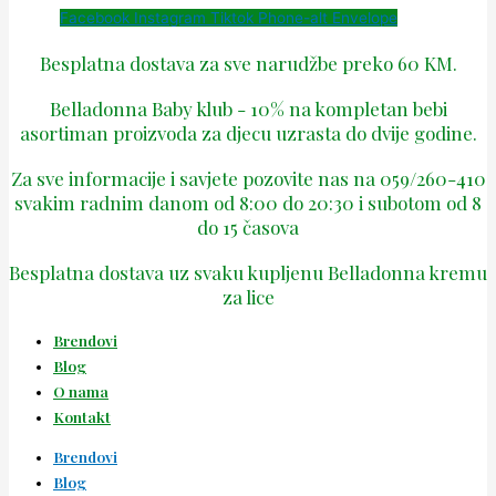
Facebook
Instagram
Tiktok
Phone-alt
Envelope
Besplatna dostava za sve narudžbe preko 60 KM.
Belladonna Baby klub - 10% na kompletan bebi
asortiman proizvoda za djecu uzrasta do dvije godine.
Za sve informacije i savjete pozovite nas na 059/260-410
svakim radnim danom od 8:00 do 20:30 i subotom od 8
do 15 časova
Besplatna dostava uz svaku kupljenu Belladonna kremu
za lice
Brendovi
Blog
O nama
Kontakt
Brendovi
Blog