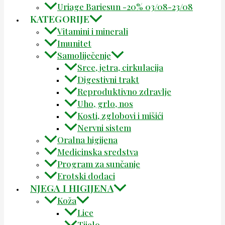
Uriage Bariesun -20% 03/08-23/08
KATEGORIJE
Vitamini i minerali
Imunitet
Samoliječenje
Srce, jetra, cirkulacija
Digestivni trakt
Reproduktivno zdravlje
Uho, grlo, nos
Kosti, zglobovi i mišići
Nervni sistem
Oralna higijena
Medicinska sredstva
Program za sunčanje
Erotski dodaci
NJEGA I HIGIJENA
Koža
Lice
Tijelo