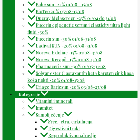
Babe sun -22% 01/08 – 15/08
BioTeo 20% 05/08-17/08
Ducray Melascreen -25% 01/04 do 31/08
Eucerin epigenetic serum i elasticity ultra light
fluid -30%
Eucerin sun -30% 01/06-31/08
Ladival SUN -20% 01/08-31/08
Noreva Exfoliac -15% 01/08-31/08
Noreva Kerapil -15% 01/08-15/08
Pharmaceris sun -30% 01/05-31/08
Solgar ester C astaxantin beta karoten cink kosa
koža nokti -20% 01/08-15/08
Uriage Bariesun -20% 03/08-23/08
Kategorije
Vitamini i minerali
Imunitet
Samoliječenje
Srce, jetra, cirkulacija
Digestivni trakt
Reproduktivno zdravlje