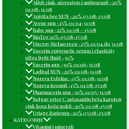
Alivit cink, aterostop i antiparazit -20%
01/08-31/08
Apivita bee SUN -20% 03/08-23/08
Avene sun -25% 01/04-31/08
Babe sun -22% 01/08 – 15/08
BioTeo 20% 05/08-17/08
Ducray Melascreen -25% 01/04 do 31/08
Eucerin epigenetic serum i elasticity
ultra light fluid -30%
Eucerin sun -30% 01/06-31/08
Ladival SUN -20% 01/08-31/08
Noreva Exfoliac -15% 01/08-31/08
Noreva Kerapil -15% 01/08-15/08
Pharmaceris sun -30% 01/05-31/08
Solgar ester C astaxantin beta karoten
cink kosa koža nokti -20% 01/08-15/08
Uriage Bariesun -20% 03/08-23/08
KATEGORIJE
Vitamini i minerali