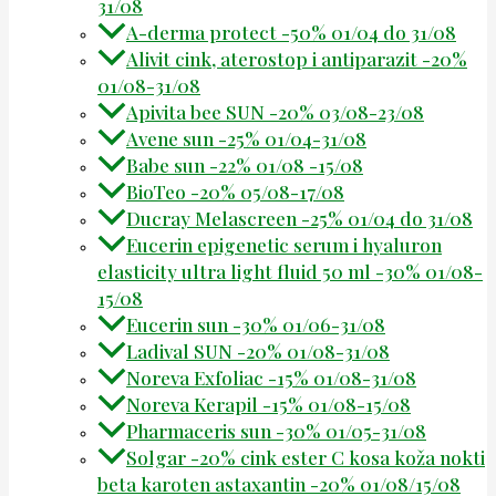
31/08
A-derma protect -50% 01/04 do 31/08
Alivit cink, aterostop i antiparazit -20%
01/08-31/08
Apivita bee SUN -20% 03/08-23/08
Avene sun -25% 01/04-31/08
Babe sun -22% 01/08 -15/08
BioTeo -20% 05/08-17/08
Ducray Melascreen -25% 01/04 do 31/08
Eucerin epigenetic serum i hyaluron
elasticity ultra light fluid 50 ml -30% 01/08-
15/08
Eucerin sun -30% 01/06-31/08
Ladival SUN -20% 01/08-31/08
Noreva Exfoliac -15% 01/08-31/08
Noreva Kerapil -15% 01/08-15/08
Pharmaceris sun -30% 01/05-31/08
Solgar -20% cink ester C kosa koža nokti
beta karoten astaxantin -20% 01/08/15/08