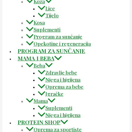
Koža
Lice
Tijelo
Kosa
Suplementi
Program za sunčanje
Opekotine i regeneracija
PROGRAM ZA SUNČANJE
MAMA I BEBA
Beba
Zdravlje bebe
Njega i higijena
Oprema za bebe
Igračke
Mama
Suplementi
Njega i higijena
PROTEIN SHOP
Oprema za sportiste