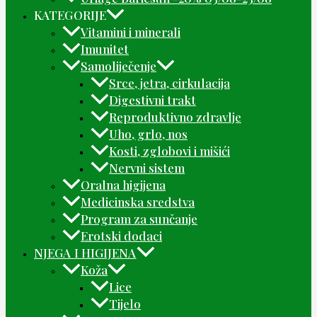
KATEGORIJE
Vitamini i minerali
Imunitet
Samoliječenje
Srce, jetra, cirkulacija
Digestivni trakt
Reproduktivno zdravlje
Uho, grlo, nos
Kosti, zglobovi i mišići
Nervni sistem
Oralna higijena
Medicinska sredstva
Program za sunčanje
Erotski dodaci
NJEGA I HIGIJENA
Koža
Lice
Tijelo