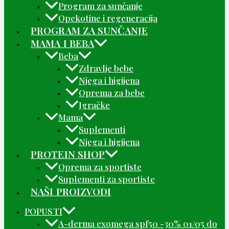
Program za sunčanje
Opekotine i regeneracija
PROGRAM ZA SUNČANJE
MAMA I BEBA
Beba
Zdravlje bebe
Njega i higijena
Oprema za bebe
Igračke
Mama
Suplementi
Njega i higijena
PROTEIN SHOP
Oprema za sportiste
Suplementi za sportiste
NAŠI PROIZVODI
POPUSTI
A-derma exomega spf50 -30% 01/05 do