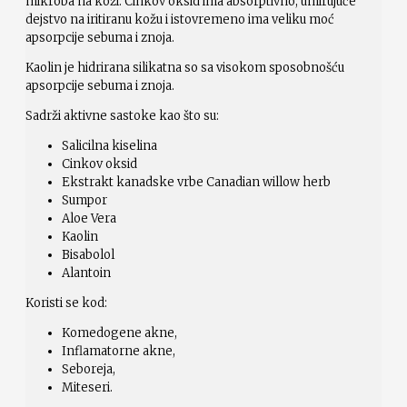
mikroba na koži. Cinkov oksid ima absorptivno, umirujuće
dejstvo na iritiranu kožu i istovremeno ima veliku moć
apsorpcije sebuma i znoja.
Kaolin je hidrirana silikatna so sa visokom sposobnošću
apsorpcije sebuma i znoja.
Sadrži aktivne sastoke kao što su:
Salicilna kiselina
Cinkov oksid
Ekstrakt kanadske vrbe Canadian willow herb
Sumpor
Aloe Vera
Kaolin
Bisabolol
Alantoin
Koristi se kod:
Komedogene akne,
Inflamatorne akne,
Seboreja,
Miteseri.