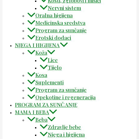
Kosti, zglobovi i mišići
Nervni sistem
Oralna higijena
Medicinska sredstva
Program za sunčanje
Erotski dodaci
NJEGA I HIGIJENA
Koža
Lice
Tijelo
Kosa
Suplementi
Program za sunčanje
Opekotine i regeneracija
PROGRAM ZA SUNČANJE
MAMA I BEBA
Beba
Zdravlje bebe
Njega i higijena