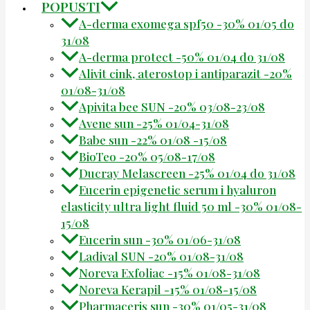
POPUSTI
A-derma exomega spf50 -30% 01/05 do
31/08
A-derma protect -50% 01/04 do 31/08
Alivit cink, aterostop i antiparazit -20%
01/08-31/08
Apivita bee SUN -20% 03/08-23/08
Avene sun -25% 01/04-31/08
Babe sun -22% 01/08 -15/08
BioTeo -20% 05/08-17/08
Ducray Melascreen -25% 01/04 do 31/08
Eucerin epigenetic serum i hyaluron
elasticity ultra light fluid 50 ml -30% 01/08-
15/08
Eucerin sun -30% 01/06-31/08
Ladival SUN -20% 01/08-31/08
Noreva Exfoliac -15% 01/08-31/08
Noreva Kerapil -15% 01/08-15/08
Pharmaceris sun -30% 01/05-31/08