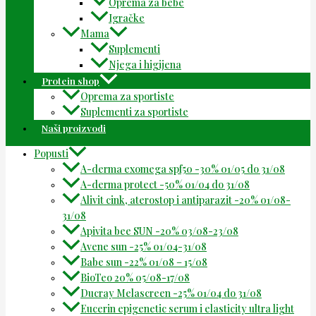
Oprema za bebe
Igračke
Mama
Suplementi
Njega i higijena
Protein shop
Oprema za sportiste
Suplementi za sportiste
Naši proizvodi
Popusti
A-derma exomega spf50 -30% 01/05 do 31/08
A-derma protect -50% 01/04 do 31/08
Alivit cink, aterostop i antiparazit -20% 01/08-
31/08
Apivita bee SUN -20% 03/08-23/08
Avene sun -25% 01/04-31/08
Babe sun -22% 01/08 – 15/08
BioTeo 20% 05/08-17/08
Ducray Melascreen -25% 01/04 do 31/08
Eucerin epigenetic serum i elasticity ultra light