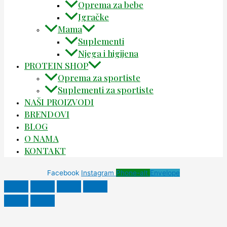
Oprema za bebe
Igračke
Mama
Suplementi
Njega i higijena
PROTEIN SHOP
Oprema za sportiste
Suplementi za sportiste
NAŠI PROIZVODI
BRENDOVI
BLOG
O NAMA
KONTAKT
Facebook
Instagram
Phone-alt
Envelope