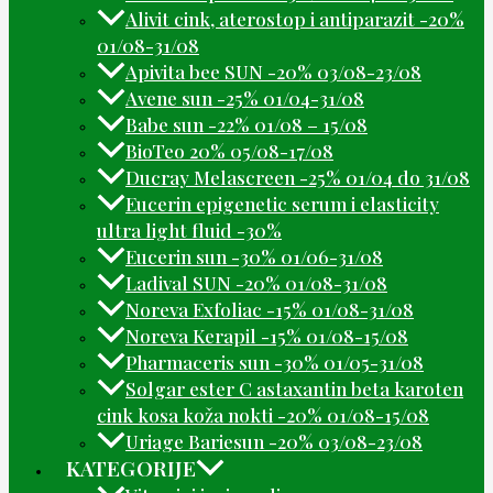
Alivit cink, aterostop i antiparazit -20%
01/08-31/08
Apivita bee SUN -20% 03/08-23/08
Avene sun -25% 01/04-31/08
Babe sun -22% 01/08 – 15/08
BioTeo 20% 05/08-17/08
Ducray Melascreen -25% 01/04 do 31/08
Eucerin epigenetic serum i elasticity
ultra light fluid -30%
Eucerin sun -30% 01/06-31/08
Ladival SUN -20% 01/08-31/08
Noreva Exfoliac -15% 01/08-31/08
Noreva Kerapil -15% 01/08-15/08
Pharmaceris sun -30% 01/05-31/08
Solgar ester C astaxantin beta karoten
cink kosa koža nokti -20% 01/08-15/08
Uriage Bariesun -20% 03/08-23/08
KATEGORIJE