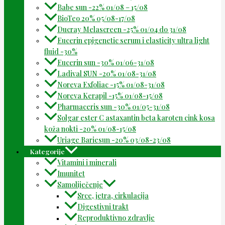
Babe sun -22% 01/08 – 15/08
BioTeo 20% 05/08-17/08
Ducray Melascreen -25% 01/04 do 31/08
Eucerin epigenetic serum i elasticity ultra light
fluid -30%
Eucerin sun -30% 01/06-31/08
Ladival SUN -20% 01/08-31/08
Noreva Exfoliac -15% 01/08-31/08
Noreva Kerapil -15% 01/08-15/08
Pharmaceris sun -30% 01/05-31/08
Solgar ester C astaxantin beta karoten cink kosa
koža nokti -20% 01/08-15/08
Uriage Bariesun -20% 03/08-23/08
Kategorije
Vitamini i minerali
Imunitet
Samoliječenje
Srce, jetra, cirkulacija
Digestivni trakt
Reproduktivno zdravlje