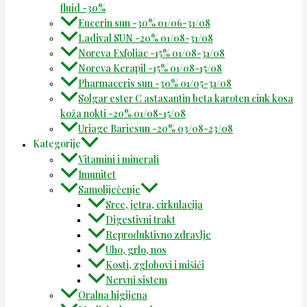
fluid -30%
Eucerin sun -30% 01/06-31/08
Ladival SUN -20% 01/08-31/08
Noreva Exfoliac -15% 01/08-31/08
Noreva Kerapil -15% 01/08-15/08
Pharmaceris sun -30% 01/05-31/08
Solgar ester C astaxantin beta karoten cink kosa
koža nokti -20% 01/08-15/08
Uriage Bariesun -20% 03/08-23/08
Kategorije
Vitamini i minerali
Imunitet
Samoliječenje
Srce, jetra, cirkulacija
Digestivni trakt
Reproduktivno zdravlje
Uho, grlo, nos
Kosti, zglobovi i mišići
Nervni sistem
Oralna higijena