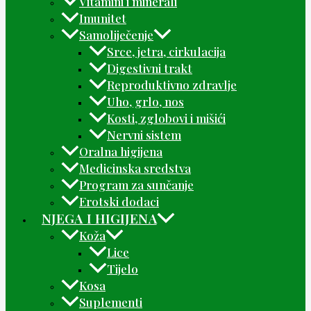
Vitamini i minerali
Imunitet
Samoliječenje
Srce, jetra, cirkulacija
Digestivni trakt
Reproduktivno zdravlje
Uho, grlo, nos
Kosti, zglobovi i mišići
Nervni sistem
Oralna higijena
Medicinska sredstva
Program za sunčanje
Erotski dodaci
NJEGA I HIGIJENA
Koža
Lice
Tijelo
Kosa
Suplementi