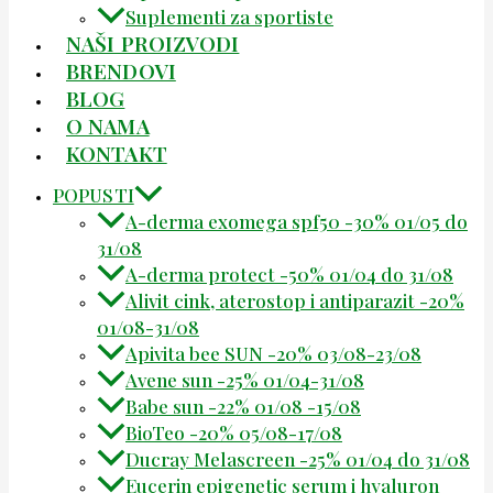
Suplementi za sportiste
NAŠI PROIZVODI
BRENDOVI
BLOG
O NAMA
KONTAKT
POPUSTI
A-derma exomega spf50 -30% 01/05 do
31/08
A-derma protect -50% 01/04 do 31/08
Alivit cink, aterostop i antiparazit -20%
01/08-31/08
Apivita bee SUN -20% 03/08-23/08
Avene sun -25% 01/04-31/08
Babe sun -22% 01/08 -15/08
BioTeo -20% 05/08-17/08
Ducray Melascreen -25% 01/04 do 31/08
Eucerin epigenetic serum i hyaluron