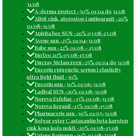
31/08
A-derma protect -50% 01/04 do 31/08
Alivit cink, aterostop i antiparazit -20%
01/08-31/08
Apivita bee SUN -20% 03/08-23/08
Avene sun -25% 01/04-31/08
Babe sun -22% 01/08 – 15/08
BioTeo 20% 05/08-17/08
Ducray Melascreen -25% 01/04 do 31/08
Eucerin epigenetic serum i elasticity
ultra light fluid -30%
Eucerin sun -30% 01/06-31/08
Ladival SUN -20% 01/08-31/08
Noreva Exfoliac -15% 01/08-31/08
Noreva Kerapil -15% 01/08-15/08
Pharmaceris sun -30% 01/05-31/08
Solgar ester C astaxantin beta karoten
cink kosa koža nokti -20% 01/08-15/08
Uriage Bariesun -20% 03/08-23/08