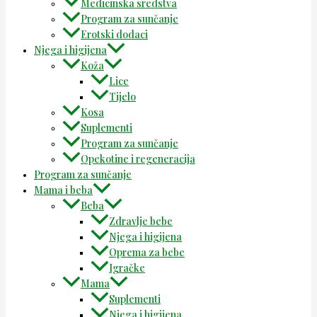
Medicinska sredstva
Program za sunčanje
Erotski dodaci
Njega i higijena
Koža
Lice
Tijelo
Kosa
Suplementi
Program za sunčanje
Opekotine i regeneracija
Program za sunčanje
Mama i beba
Beba
Zdravlje bebe
Njega i higijena
Oprema za bebe
Igračke
Mama
Suplementi
Njega i higijena