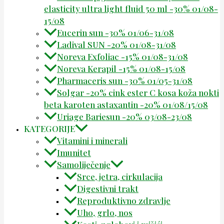
elasticity ultra light fluid 50 ml -30% 01/08-
15/08
Eucerin sun -30% 01/06-31/08
Ladival SUN -20% 01/08-31/08
Noreva Exfoliac -15% 01/08-31/08
Noreva Kerapil -15% 01/08-15/08
Pharmaceris sun -30% 01/05-31/08
Solgar -20% cink ester C kosa koža nokti
beta karoten astaxantin -20% 01/08/15/08
Uriage Bariesun -20% 03/08-23/08
KATEGORIJE
Vitamini i minerali
Imunitet
Samoliječenje
Srce, jetra, cirkulacija
Digestivni trakt
Reproduktivno zdravlje
Uho, grlo, nos