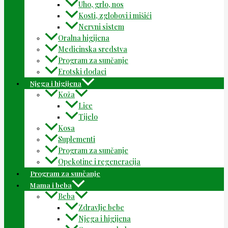
Uho, grlo, nos
Kosti, zglobovi i mišići
Nervni sistem
Oralna higijena
Medicinska sredstva
Program za sunčanje
Erotski dodaci
Njega i higijena
Koža
Lice
Tijelo
Kosa
Suplementi
Program za sunčanje
Opekotine i regeneracija
Program za sunčanje
Mama i beba
Beba
Zdravlje bebe
Njega i higijena