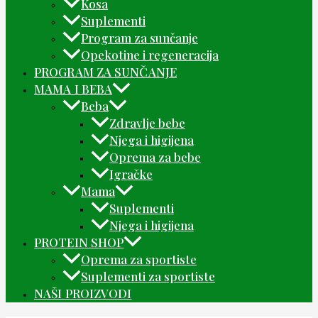
Kosa
Suplementi
Program za sunčanje
Opekotine i regeneracija
PROGRAM ZA SUNČANJE
MAMA I BEBA
Beba
Zdravlje bebe
Njega i higijena
Oprema za bebe
Igračke
Mama
Suplementi
Njega i higijena
PROTEIN SHOP
Oprema za sportiste
Suplementi za sportiste
NAŠI PROIZVODI