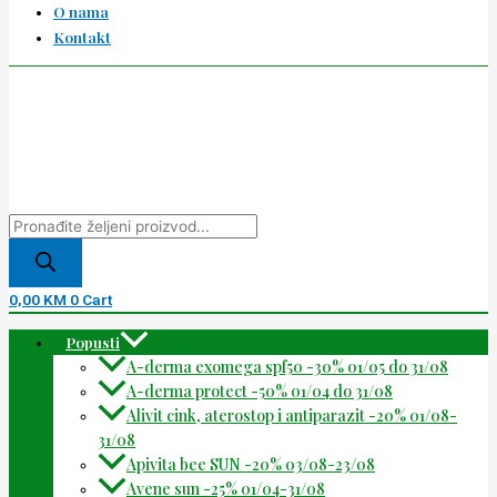
O nama
Kontakt
0,00
KM
0
Cart
Popusti
A-derma exomega spf50 -30% 01/05 do 31/08
A-derma protect -50% 01/04 do 31/08
Alivit cink, aterostop i antiparazit -20% 01/08-
31/08
Apivita bee SUN -20% 03/08-23/08
Avene sun -25% 01/04-31/08