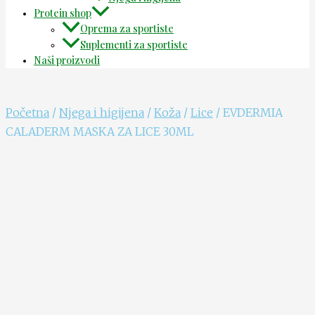
Protein shop
Oprema za sportiste
Suplementi za sportiste
Naši proizvodi
Početna
/
Njega i higijena
/
Koža
/
Lice
/ EVDERMIA
CALADERM MASKA ZA LICE 30ML