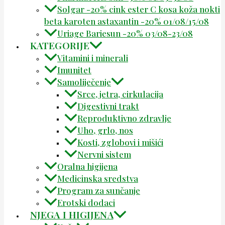
Solgar -20% cink ester C kosa koža nokti
beta karoten astaxantin -20% 01/08/15/08
Uriage Bariesun -20% 03/08-23/08
KATEGORIJE
Vitamini i minerali
Imunitet
Samoliječenje
Srce, jetra, cirkulacija
Digestivni trakt
Reproduktivno zdravlje
Uho, grlo, nos
Kosti, zglobovi i mišići
Nervni sistem
Oralna higijena
Medicinska sredstva
Program za sunčanje
Erotski dodaci
NJEGA I HIGIJENA