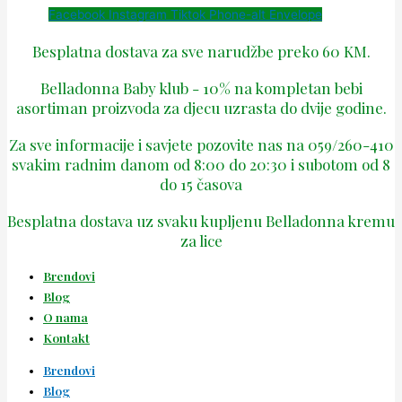
Facebook
Instagram
Tiktok
Phone-alt
Envelope
Besplatna dostava za sve narudžbe preko 60 KM.
Belladonna Baby klub - 10% na kompletan bebi
asortiman proizvoda za djecu uzrasta do dvije godine.
Za sve informacije i savjete pozovite nas na 059/260-410
svakim radnim danom od 8:00 do 20:30 i subotom od 8
do 15 časova
Besplatna dostava uz svaku kupljenu Belladonna kremu
za lice
Brendovi
Blog
O nama
Kontakt
Brendovi
Blog