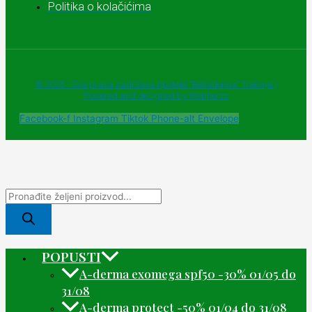
Politika o kolačićima
© 2025 - Sva prava zadržava Apoteke "Belladonna" Trebinje |
Powered and designed by Webherzz
Facebook-f
Instagram
Tiktok
Phone-alt
Envelope
POPUSTI
A-derma exomega spf50 -30% 01/05 do
31/08
A-derma protect -50% 01/04 do 31/08