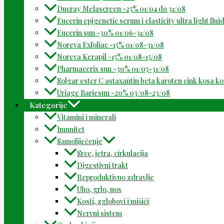
Ducray Melascreen -25% 01/04 do 31/08
Eucerin epigenetic serum i elasticity ultra light flu
Eucerin sun -30% 01/06-31/08
Noreva Exfoliac -15% 01/08-31/08
Noreva Kerapil -15% 01/08-15/08
Pharmaceris sun -30% 01/05-31/08
Solgar ester C astaxantin beta karoten cink kosa k
Uriage Bariesun -20% 03/08-23/08
Kategorije
Vitamini i minerali
Imunitet
Samoliječenje
Srce, jetra, cirkulacija
Digestivni trakt
Reproduktivno zdravlje
Uho, grlo, nos
Kosti, zglobovi i mišići
Nervni sistem