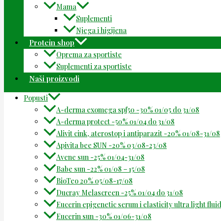
Mama
Suplementi
Njega i higijena
Protein shop
Oprema za sportiste
Suplementi za sportiste
Naši proizvodi
Popusti
A-derma exomega spf50 -30% 01/05 do 31/08
A-derma protect -50% 01/04 do 31/08
Alivit cink, aterostop i antiparazit -20% 01/08-31/08
Apivita bee SUN -20% 03/08-23/08
Avene sun -25% 01/04-31/08
Babe sun -22% 01/08 – 15/08
BioTeo 20% 05/08-17/08
Ducray Melascreen -25% 01/04 do 31/08
Eucerin epigenetic serum i elasticity ultra light flu
Eucerin sun -30% 01/06-31/08