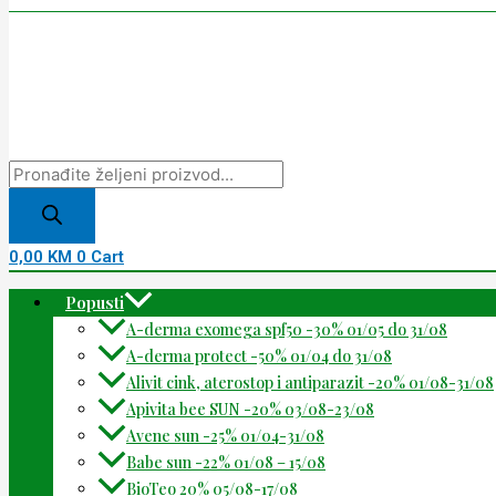
0,00
KM
0
Cart
Popusti
A-derma exomega spf50 -30% 01/05 do 31/08
A-derma protect -50% 01/04 do 31/08
Alivit cink, aterostop i antiparazit -20% 01/08-31/08
Apivita bee SUN -20% 03/08-23/08
Avene sun -25% 01/04-31/08
Babe sun -22% 01/08 – 15/08
BioTeo 20% 05/08-17/08