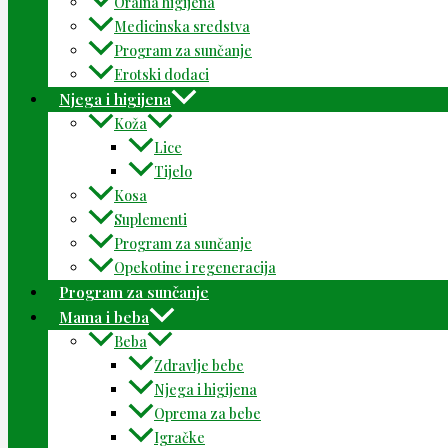
Oralna higijena
Medicinska sredstva
Program za sunčanje
Erotski dodaci
Njega i higijena
Koža
Lice
Tijelo
Kosa
Suplementi
Program za sunčanje
Opekotine i regeneracija
Program za sunčanje
Mama i beba
Beba
Zdravlje bebe
Njega i higijena
Oprema za bebe
Igračke