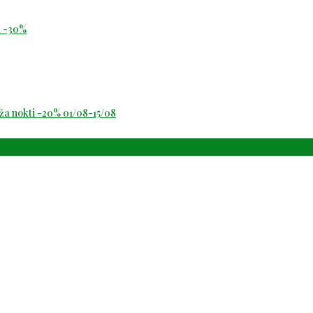
id -30%
oža nokti -20% 01/08-15/08