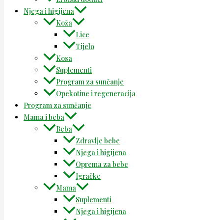
Njega i higijena
Koža
Lice
Tijelo
Kosa
Suplementi
Program za sunčanje
Opekotine i regeneracija
Program za sunčanje
Mama i beba
Beba
Zdravlje bebe
Njega i higijena
Oprema za bebe
Igračke
Mama
Suplementi
Njega i higijena