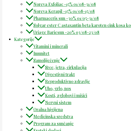
Noreva Exfoliac -15% 01/08-31/08
Noreva Kerapil -15% 01/08-15/08
Pharmaceris sun -30% 01/05-31/08
Solgar ester C astaxantin beta karoten cink kosa k
Uriage Bariesun -20% 03/08-23/08
Kategorije
Vitamini i minerali
Imunitet
Samoliječenje
Srce, jetra, cirkulacija
Digestivni trakt
Reproduktivno zdravlje
Uho, grlo, nos
Kosti, zglobovi i mišići
Nervni sistem
Oralna higijena
Medicinska sredstva
Program za sunčanje
Erotski dodaci