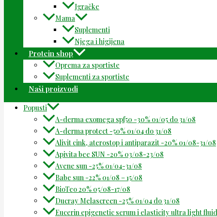
Igračke
Mama
Suplementi
Njega i higijena
Protein shop
Oprema za sportiste
Suplementi za sportiste
Naši proizvodi
Popusti
A-derma exomega spf50 -30% 01/05 do 31/08
A-derma protect -50% 01/04 do 31/08
Alivit cink, aterostop i antiparazit -20% 01/08-31/08
Apivita bee SUN -20% 03/08-23/08
Avene sun -25% 01/04-31/08
Babe sun -22% 01/08 – 15/08
BioTeo 20% 05/08-17/08
Ducray Melascreen -25% 01/04 do 31/08
Eucerin epigenetic serum i elasticity ultra light flu