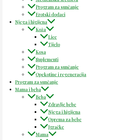
Program za sunčanje
Erotski dodaci
Njega i higijena
Koža
Lice
Tijelo
Kosa
Suplementi
Program za sunčanje
Opekotine i regeneracija
Program za sunčanje
Mama i beba
Beba
Zdravlje bebe
Njega i higijena
Oprema za bebe
Igračke
Mama