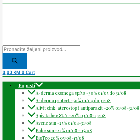
0,00
KM
0
Cart
Popusti
A-derma exomega spf50 -30% 01/05 do 31/08
A-derma protect -50% 01/04 do 31/08
Alivit cink, aterostop i antiparazit -20% 01/08-31/08
Apivita bee SUN -20% 03/08-23/08
Avene sun -25% 01/04-31/08
Babe sun -22% 01/08 – 15/08
BioTeo 20% 05/08-17/08