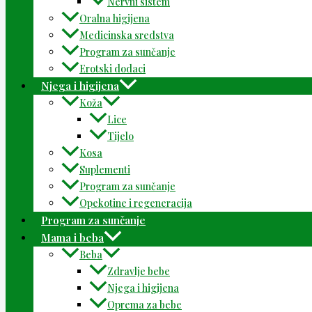
Nervni sistem
Oralna higijena
Medicinska sredstva
Program za sunčanje
Erotski dodaci
Njega i higijena
Koža
Lice
Tijelo
Kosa
Suplementi
Program za sunčanje
Opekotine i regeneracija
Program za sunčanje
Mama i beba
Beba
Zdravlje bebe
Njega i higijena
Oprema za bebe