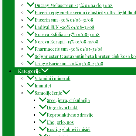
Ducray Melascreen -25% 01/04 do 31/08
Eucerin epigenetic serum i elasticity ultra light flu
Eucerin sun -30% 01/06-31/08
Ladival SUN -20% 01/08-31/08
Noreva Exfoliac -15% 01/08-31/08
Noreva Kerapil -15% 01/08-15/08
Pharmaceris sun -30% 01/05-31/08
Solgar ester C astaxantin beta karoten cink kosa k
Uriage Bariesun -20% 03/08-23/08
Kategorije
Vitamini i minerali
Imunitet
Samoliječenje
Srce, jetra, cirkulacija
Digestivni trakt
Reproduktivno zdravlje
Uho, grlo, nos
Kosti, zglobovi i mišići