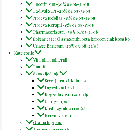
Eucerin sun -30% 01/06-31/08
Ladival SUN -20% 01/08-31/08
Noreva Exfoliac -15% 01/08-31/08
Noreva Kerapil -15% 01/08-15/08
Pharmaceris sun -30% 01/05-31/08
Solgar ester C astaxantin beta karoten cink kosa k
Uriage Bariesun -20% 03/08-23/08
Kategorije
Vitamini i minerali
Imunitet
Samoliječenje
Srce, jetra, cirkulacija
Digestivni trakt
Reproduktivno zdravlje
Uho, grlo, nos
Kosti, zglobovi i mišići
Nervni sistem
Oralna higijena
Medicinska sredstva