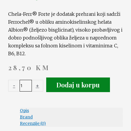
Chela-Ferr® Forte je dodatak prehrani koji sadrži
Ferrochel® u obliku aminokiselinskog helata
Albion® (željezo bisglicinat), visoko probavljivog i
dobro podnošljivog oblika željeza u naprednom
kompleksu sa folnom kiselinom i vitaminima: C,
B6, B12.
28,70
KM
Dodaj u korpu
-
+
Opis
Brand
Recenzije (0)