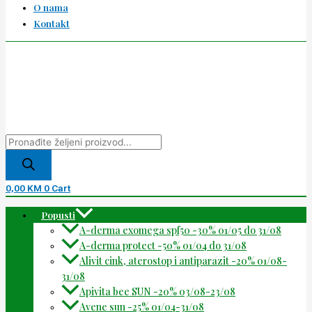
O nama
Kontakt
0,00
KM
0
Cart
Popusti
A-derma exomega spf50 -30% 01/05 do 31/08
A-derma protect -50% 01/04 do 31/08
Alivit cink, aterostop i antiparazit -20% 01/08-
31/08
Apivita bee SUN -20% 03/08-23/08
Avene sun -25% 01/04-31/08