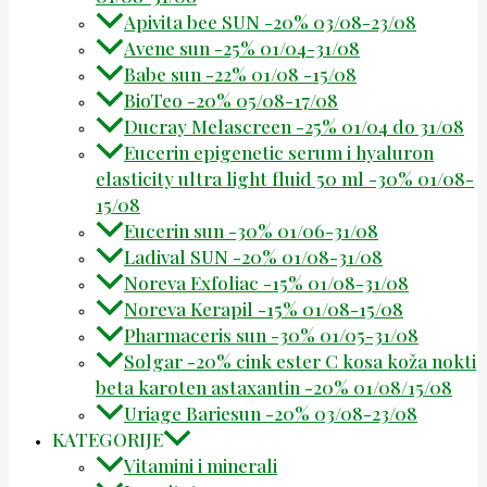
Apivita bee SUN -20% 03/08-23/08
Avene sun -25% 01/04-31/08
Babe sun -22% 01/08 -15/08
BioTeo -20% 05/08-17/08
Ducray Melascreen -25% 01/04 do 31/08
Eucerin epigenetic serum i hyaluron
elasticity ultra light fluid 50 ml -30% 01/08-
15/08
Eucerin sun -30% 01/06-31/08
Ladival SUN -20% 01/08-31/08
Noreva Exfoliac -15% 01/08-31/08
Noreva Kerapil -15% 01/08-15/08
Pharmaceris sun -30% 01/05-31/08
Solgar -20% cink ester C kosa koža nokti
beta karoten astaxantin -20% 01/08/15/08
Uriage Bariesun -20% 03/08-23/08
KATEGORIJE
Vitamini i minerali