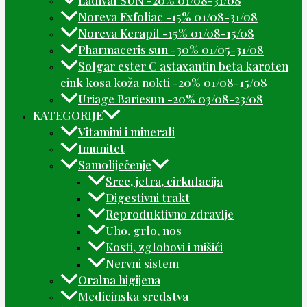
Noreva Exfoliac -15% 01/08-31/08
Noreva Kerapil -15% 01/08-15/08
Pharmaceris sun -30% 01/05-31/08
Solgar ester C astaxantin beta karoten
cink kosa koža nokti -20% 01/08-15/08
Uriage Bariesun -20% 03/08-23/08
KATEGORIJE
Vitamini i minerali
Imunitet
Samoliječenje
Srce, jetra, cirkulacija
Digestivni trakt
Reproduktivno zdravlje
Uho, grlo, nos
Kosti, zglobovi i mišići
Nervni sistem
Oralna higijena
Medicinska sredstva