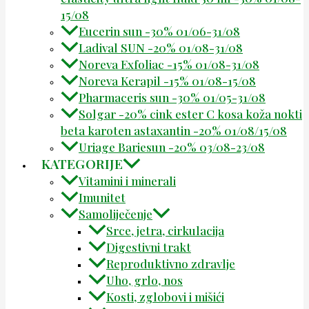
15/08
Eucerin sun -30% 01/06-31/08
Ladival SUN -20% 01/08-31/08
Noreva Exfoliac -15% 01/08-31/08
Noreva Kerapil -15% 01/08-15/08
Pharmaceris sun -30% 01/05-31/08
Solgar -20% cink ester C kosa koža nokti
beta karoten astaxantin -20% 01/08/15/08
Uriage Bariesun -20% 03/08-23/08
KATEGORIJE
Vitamini i minerali
Imunitet
Samoliječenje
Srce, jetra, cirkulacija
Digestivni trakt
Reproduktivno zdravlje
Uho, grlo, nos
Kosti, zglobovi i mišići