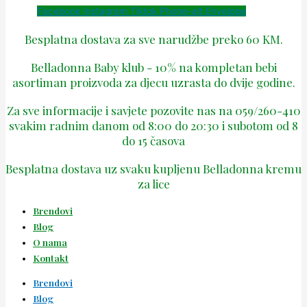
Facebook
Instagram
Tiktok
Phone-alt
Envelope
Besplatna dostava za sve narudžbe preko 60 KM.
Belladonna Baby klub - 10% na kompletan bebi
asortiman proizvoda za djecu uzrasta do dvije godine.
Za sve informacije i savjete pozovite nas na 059/260-410
svakim radnim danom od 8:00 do 20:30 i subotom od 8
do 15 časova
Besplatna dostava uz svaku kupljenu Belladonna kremu
za lice
Brendovi
Blog
O nama
Kontakt
Brendovi
Blog