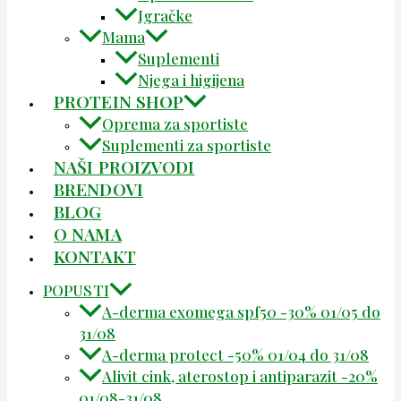
Igračke
Mama
Suplementi
Njega i higijena
PROTEIN SHOP
Oprema za sportiste
Suplementi za sportiste
NAŠI PROIZVODI
BRENDOVI
BLOG
O NAMA
KONTAKT
POPUSTI
A-derma exomega spf50 -30% 01/05 do
31/08
A-derma protect -50% 01/04 do 31/08
Alivit cink, aterostop i antiparazit -20%
01/08-31/08