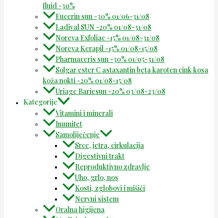
fluid -30%
Eucerin sun -30% 01/06-31/08
Ladival SUN -20% 01/08-31/08
Noreva Exfoliac -15% 01/08-31/08
Noreva Kerapil -15% 01/08-15/08
Pharmaceris sun -30% 01/05-31/08
Solgar ester C astaxantin beta karoten cink kosa
koža nokti -20% 01/08-15/08
Uriage Bariesun -20% 03/08-23/08
Kategorije
Vitamini i minerali
Imunitet
Samoliječenje
Srce, jetra, cirkulacija
Digestivni trakt
Reproduktivno zdravlje
Uho, grlo, nos
Kosti, zglobovi i mišići
Nervni sistem
Oralna higijena