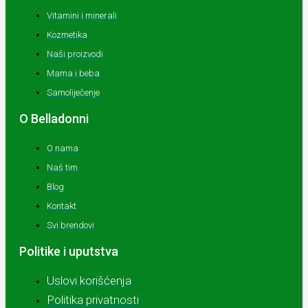
Vitamini i minerali
Kozmetika
Naši proizvodi
Mama i beba
Samoliječenje
O Belladonni
O nama
Naš tim
Blog
Kontakt
Svi brendovi
Politike i uputstva
Uslovi korišćenja
Politika privatnosti