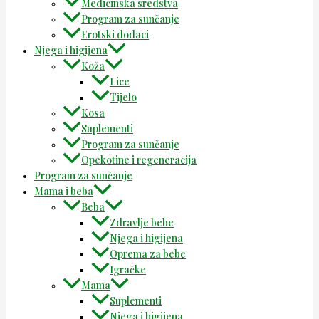
Medicinska sredstva
Program za sunčanje
Erotski dodaci
Njega i higijena
Koža
Lice
Tijelo
Kosa
Suplementi
Program za sunčanje
Opekotine i regeneracija
Program za sunčanje
Mama i beba
Beba
Zdravlje bebe
Njega i higijena
Oprema za bebe
Igračke
Mama
Suplementi
Njega i higijena