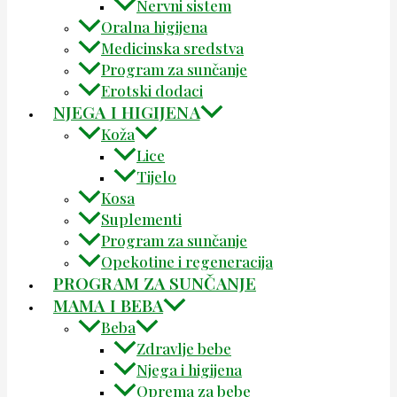
Nervni sistem
Oralna higijena
Medicinska sredstva
Program za sunčanje
Erotski dodaci
NJEGA I HIGIJENA
Koža
Lice
Tijelo
Kosa
Suplementi
Program za sunčanje
Opekotine i regeneracija
PROGRAM ZA SUNČANJE
MAMA I BEBA
Beba
Zdravlje bebe
Njega i higijena
Oprema za bebe