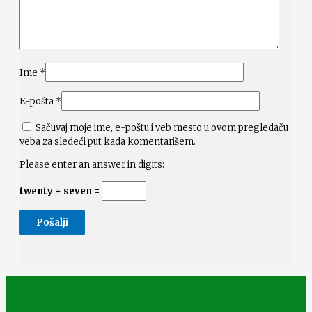
Ime
*
E-pošta
*
Sačuvaj moje ime, e-poštu i veb mesto u ovom pregledaču
veba za sledeći put kada komentarišem.
Please enter an answer in digits:
twenty + seven =