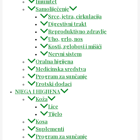
Imunitet
Samoliječenje
Srce, jetra, cirkulacija
Digestivni trakt
Reproduktivno zdravlje
Uho, grlo, nos
Kosti, zglobovi i mišići
Nervni sistem
Oralna higijena
Medicinska sredstva
Program za sunčanje
Erotski dodaci
NJEGA I HIGIJENA
Koža
Lice
Tijelo
Kosa
Suplementi
Program za sunčanje