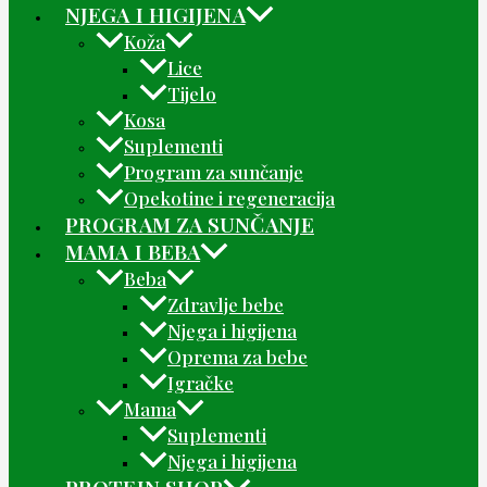
NJEGA I HIGIJENA
Koža
Lice
Tijelo
Kosa
Suplementi
Program za sunčanje
Opekotine i regeneracija
PROGRAM ZA SUNČANJE
MAMA I BEBA
Beba
Zdravlje bebe
Njega i higijena
Oprema za bebe
Igračke
Mama
Suplementi
Njega i higijena
PROTEIN SHOP