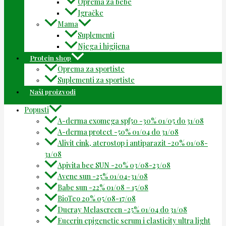
Oprema za bebe
Igračke
Mama
Suplementi
Njega i higijena
Protein shop
Oprema za sportiste
Suplementi za sportiste
Naši proizvodi
Popusti
A-derma exomega spf50 -30% 01/05 do 31/08
A-derma protect -50% 01/04 do 31/08
Alivit cink, aterostop i antiparazit -20% 01/08-
31/08
Apivita bee SUN -20% 03/08-23/08
Avene sun -25% 01/04-31/08
Babe sun -22% 01/08 – 15/08
BioTeo 20% 05/08-17/08
Ducray Melascreen -25% 01/04 do 31/08
Eucerin epigenetic serum i elasticity ultra light