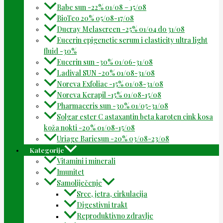
Babe sun -22% 01/08 – 15/08
BioTeo 20% 05/08-17/08
Ducray Melascreen -25% 01/04 do 31/08
Eucerin epigenetic serum i elasticity ultra light
fluid -30%
Eucerin sun -30% 01/06-31/08
Ladival SUN -20% 01/08-31/08
Noreva Exfoliac -15% 01/08-31/08
Noreva Kerapil -15% 01/08-15/08
Pharmaceris sun -30% 01/05-31/08
Solgar ester C astaxantin beta karoten cink kosa
koža nokti -20% 01/08-15/08
Uriage Bariesun -20% 03/08-23/08
Kategorije
Vitamini i minerali
Imunitet
Samoliječenje
Srce, jetra, cirkulacija
Digestivni trakt
Reproduktivno zdravlje