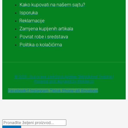
Kako kupovati na našem sajtu?
Isporuka
Reklamacije
Zamjena kupljenih artikala
Povrat robe i sredstava
Politika o kolačićima
© 2025 - Sva prava zadržava Apoteke "Belladonna" Trebinje |
Powered and designed by Webherzz
Facebook-f
Instagram
Tiktok
Phone-alt
Envelope