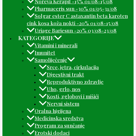
Noreva Kerapil -15% 01/08-15/08
Pharmaceris sun -30% 01/05-31/08
Solgar ester C astaxantin beta karoten
cink kosa koža nokti -20% 01/08-15/08
Uriage Bariesun -20% 03/08-23/08
KATEGORIJE
Vitamini i minerali
Imunitet
Samoliječenje
Srce, jetra, cirkulacija
Digestivni trakt
Reproduktivno zdravlje
Uho, grlo, nos
Kosti, zglobovi i mišići
Nervni sistem
Oralna higijena
Medicinska sredstva
Program za sunčanje
Erotski dodaci