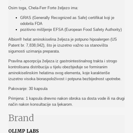
Osim toga, Chela-Ferr Forte željezo ima:
GRAS (Generally Recognized as Safe) certifikat koji je
odobrila FDA
pozitivno mišljenje EFSA (European Food Safety Authority)
Albion® helat aminokiselina željeza je potpuno hipoalergen (US
Patent br. 7,838,042), što je izuzetno važno sa stanovišta
sigurnosti uzimanja preparata.
Pravilna apsorpcija željeza iz gastrointestinalnog trakta i strogo
kontrolisana distribucija u tijelu obezbjeđuje se formiranim
aminokiselinskim helatima ovog elementa, koje karakteriše
izuzetno visoka bioraspoloživost i potpuna bezbijednost upotrebe.
Pakovanje: 30 kapsula
Primjena: 1 kapsula dnevno nakon obroka sa dosta vode ili na drugi
način nakon konsultacije sa ljekarom.
Brand
OLIMP LABS