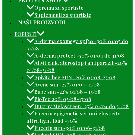
Oprema za sportiste
Suplementi za sportiste
NAŠI PROIZVODI
POPUSTI
A-derma exomega spf50 -30% 01/05 do
31/08
A-derma protect -50% 01/04 do 31/08
Alivit cink, aterostop i antiparazit -20%
01/08-31/08
Apivita bee SUN -20% 03/08-23/08
Avene sun -25% 01/04-31/08
Babe sun -22% 01/08 – 15/08
BioTeo 20% 05/08-17/08
Ducray Melascreen -25% 01/04 do 31/08
Eucerin epigenetic serum i elasticity
ultra light fluid -30%
Eucerin sun -30% 01/06-31/08
Ladival SUN -20% 01/08-31/08