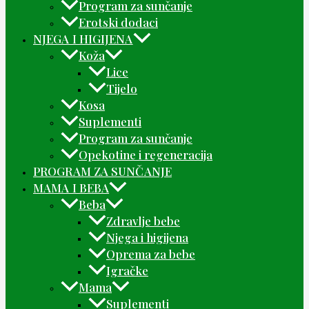
Program za sunčanje
Erotski dodaci
NJEGA I HIGIJENA
Koža
Lice
Tijelo
Kosa
Suplementi
Program za sunčanje
Opekotine i regeneracija
PROGRAM ZA SUNČANJE
MAMA I BEBA
Beba
Zdravlje bebe
Njega i higijena
Oprema za bebe
Igračke
Mama
Suplementi