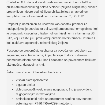
Chela-Ferr® Forte je dodatak prehrani koji sadrži Ferrochel® u
obliku aminokiselinskog helata Albion® (željezo bisglicinat), visoko
probavljivog i dobro podnošljivog oblika željeza u naprednom
kompleksu sa folnom kiselinom i vitaminima: C, B6, B12.
Preparat je namijenjen za upotrebu kao dodatak prehrani za
nadopunjavanje potreba za zeljezom(komponenta hemoglobina, koji
je prenosnik kiseonika u tijelu), folnom kiselinom i vitaminima B6,
B12, koji učestvuju u proizvodnji crvenih krvnih zrnaca i vitamin C
koji olakšava apsorpciju nehemijskog željeza.
Posebno se preporučuje osobama sa povećanom potrebom za
željezom, kao i trudnicama, koje planiraju trudnoću, dojenju i
perimenstrualnom periodu, kao i osobama sa povećanom fizičkom
aktivnošću, davaocima krvi.
Željezo sadržano u Chela-Ferr Forte ima:
visoku bioraspoloživost
siguran efekat
dobru podnošljivost, manje nuspojava, što je predviđeno
dugogodišnjim istraživanjima
aminokiselinski helat sa strukturom naučno potvrđenom i
patentiranom FT-IR TRAACS® metodom.