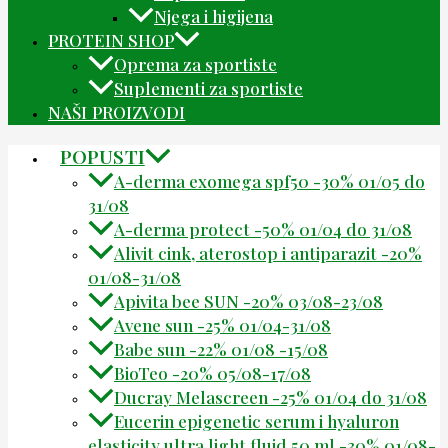
Njega i higijena
PROTEIN SHOP
Oprema za sportiste
Suplementi za sportiste
NAŠI PROIZVODI
POPUSTI
A-derma exomega spf50 -30% 01/05 do
31/08
A-derma protect -50% 01/04 do 31/08
Alivit cink, aterostop i antiparazit -20%
01/08-31/08
Apivita bee SUN -20% 03/08-23/08
Avene sun -25% 01/04-31/08
Babe sun -22% 01/08 -15/08
BioTeo -20% 05/08-17/08
Ducray Melascreen -25% 01/04 do 31/08
Eucerin epigenetic serum i hyaluron
elasticity ultra light fluid 50 ml -30% 01/08-