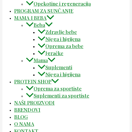
Opekotine i regeneracija
PROGRAM ZA SUNČANJE
MAMA I BEBA
Beba
Zdravlje bebe
Njega i higijena
Oprema za bebe
Igračke
Mama
Suplementi
Njega i higijena
PROTEIN SHOP
Oprema za sportiste
Suplementi za sportiste
NAŠI PROIZVODI
BRENDOVI
BLOG
O NAMA
KONTAKT