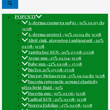
POPUSTI
A-derma exomega spf50 -30% 01/05 do
31/08
A-derma protect -50% 01/04 do 31/08
Alivit cink, aterostop i antiparazit -20%
01/08-31/08
Apivita bee SUN -20% 03/08-23/08
Avene sun -25% 01/04-31/08
Babe sun -22% 01/08 – 15/08
BioTeo 20% 05/08-17/08
Ducray Melascreen -25% 01/04 do 31/08
Eucerin epigenetic serum i elasticity
ultra light fluid -30%
Eucerin sun -30% 01/06-31/08
Ladival SUN -20% 01/08-31/08
Noreva Exfoliac -15% 01/08-31/08