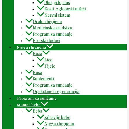
Uho, grlo, nos
Kosti, zglobovi i mišići
Nervni sistem
Oralna higijena
Medicinska sredstva
Program za sunčanje
Erotski dodaci
Njega i higijena
Koža
Lice
Tijelo
Kosa
Suplementi
Program za sunčanje
Opekotine i regeneracija
Program za sunčanje
Mama i beba
Beba
Zdravlje bebe
Njega i higijena