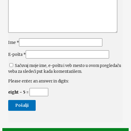
Ime
*
E-pošta
*
Sačuvaj moje ime, e-poštu i veb mesto u ovom pregledaču
veba za sledeći put kada komentarišem.
Please enter an answer in digits:
eight − 5 =