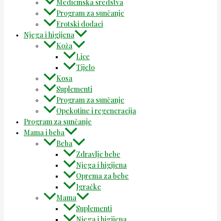
Medicinska sredstva
Program za sunčanje
Erotski dodaci
Njega i higijena
Koža
Lice
Tijelo
Kosa
Suplementi
Program za sunčanje
Opekotine i regeneracija
Program za sunčanje
Mama i beba
Beba
Zdravlje bebe
Njega i higijena
Oprema za bebe
Igračke
Mama
Suplementi
Njega i higijena