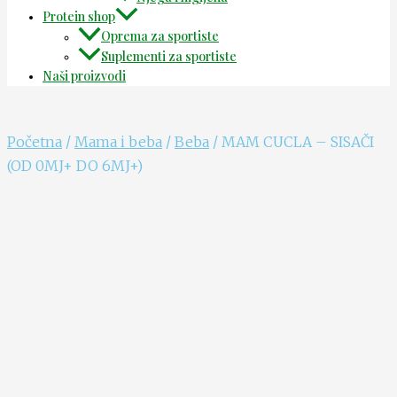
Protein shop
Oprema za sportiste
Suplementi za sportiste
Naši proizvodi
Početna
/
Mama i beba
/
Beba
/ MAM CUCLA – SISAČI
(OD 0MJ+ DO 6MJ+)