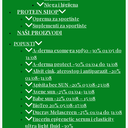
Njega i higijena
PROTEIN SHOP
Oprema za sportiste
Suplementi za sportiste
NAŠI PROIZVODI
POPUSTI
A-derma exomega spf50 -30% 01/05 do
31/08
A-derma protect -50% 01/04 do 31/08
Alivit cink, aterostop i antiparazit -20%
01/08-31/08
Apivita bee SUN -20% 03/08-23/08
Avene sun -25% 01/04-31/08
Babe sun -22% 01/08 – 15/08
BioTeo 20% 05/08-17/08
Ducray Melascreen -25% 01/04 do 31/08
Eucerin epigenetic serum i elasticity
ultra light fluid -30%