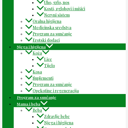
Uho, grlo, nos
Kosti, zglobovi i mišići
Nervni sistem
Oralna higijena
Medicinska sredstva
Program za sunčanje
Erotski dodaci
Njega i higijena
Koža
Lice
Tijelo
Kosa
Suplementi
Program za sunčanje
Opekotine i regeneracija
Program za sunčanje
Mama i beba
Beba
Zdravlje bebe
Njega i higijena