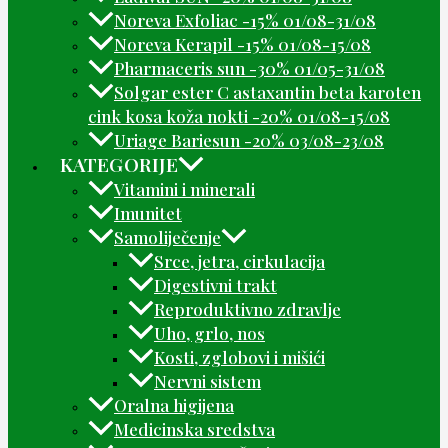
Noreva Exfoliac -15% 01/08-31/08
Noreva Kerapil -15% 01/08-15/08
Pharmaceris sun -30% 01/05-31/08
Solgar ester C astaxantin beta karoten
cink kosa koža nokti -20% 01/08-15/08
Uriage Bariesun -20% 03/08-23/08
KATEGORIJE
Vitamini i minerali
Imunitet
Samoliječenje
Srce, jetra, cirkulacija
Digestivni trakt
Reproduktivno zdravlje
Uho, grlo, nos
Kosti, zglobovi i mišići
Nervni sistem
Oralna higijena
Medicinska sredstva