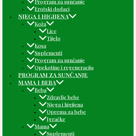
Program za sunčanje
Erotski dodaci
NJEGA I HIGIJENA
Koža
Lice
Tijelo
Kosa
Suplementi
Program za sunčanje
Opekotine i regeneracija
PROGRAM ZA SUNČANJE
MAMA I BEBA
Beba
Zdravlje bebe
Njega i higijena
Oprema za bebe
Igračke
Mama
Suplementi