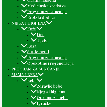
Medicinska sredstva
Program za sunčanje
Erotski dodaci
NJEGA I HIGIJENA
Koža
Lice
Tijelo
Kosa
Suplementi
Program za sunčanje
Opekotine i regeneracija
PROGRAM ZA SUNČANJE
MAMA I BEBA
Beba
Zdravlje bebe
Njega i higijena
Oprema za bebe
Igračke