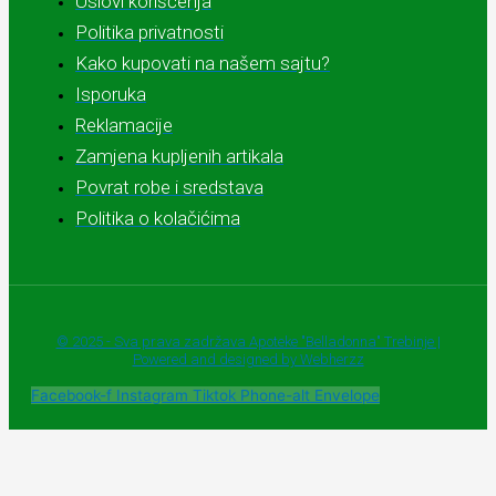
Uslovi korišćenja
Politika privatnosti
Kako kupovati na našem sajtu?
Isporuka
Reklamacije
Zamjena kupljenih artikala
Povrat robe i sredstava
Politika o kolačićima
© 2025 - Sva prava zadržava Apoteke "Belladonna" Trebinje |
Powered and designed by Webherzz
Facebook-f
Instagram
Tiktok
Phone-alt
Envelope