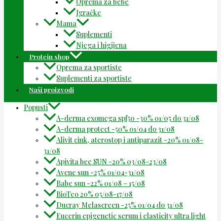
Oprema za bebe
Igračke
Mama
Suplementi
Njega i higijena
Protein shop
Oprema za sportiste
Suplementi za sportiste
Naši proizvodi
Popusti
A-derma exomega spf50 -30% 01/05 do 31/08
A-derma protect -50% 01/04 do 31/08
Alivit cink, aterostop i antiparazit -20% 01/08-
31/08
Apivita bee SUN -20% 03/08-23/08
Avene sun -25% 01/04-31/08
Babe sun -22% 01/08 – 15/08
BioTeo 20% 05/08-17/08
Ducray Melascreen -25% 01/04 do 31/08
Eucerin epigenetic serum i elasticity ultra light