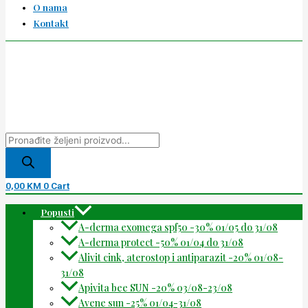
O nama
Kontakt
0,00
KM
0
Cart
Popusti
A-derma exomega spf50 -30% 01/05 do 31/08
A-derma protect -50% 01/04 do 31/08
Alivit cink, aterostop i antiparazit -20% 01/08-
31/08
Apivita bee SUN -20% 03/08-23/08
Avene sun -25% 01/04-31/08