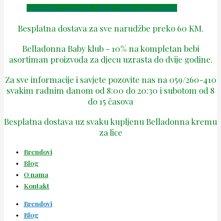
Facebook
Instagram
Tiktok
Phone-alt
Envelope
Besplatna dostava za sve narudžbe preko 60 KM.
Belladonna Baby klub - 10% na kompletan bebi
asortiman proizvoda za djecu uzrasta do dvije godine.
Za sve informacije i savjete pozovite nas na 059/260-410
svakim radnim danom od 8:00 do 20:30 i subotom od 8
do 15 časova
Besplatna dostava uz svaku kupljenu Belladonna kremu
za lice
Brendovi
Blog
O nama
Kontakt
Brendovi
Blog