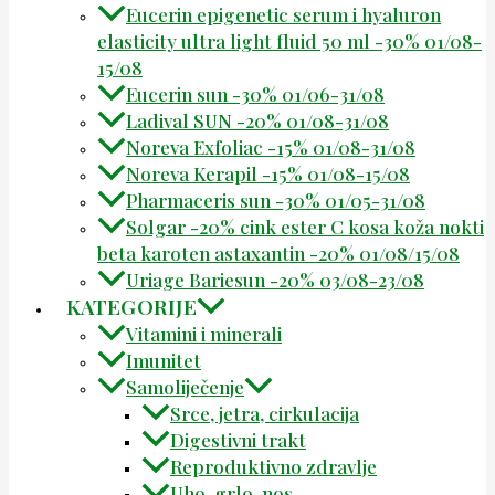
Eucerin epigenetic serum i hyaluron
elasticity ultra light fluid 50 ml -30% 01/08-
15/08
Eucerin sun -30% 01/06-31/08
Ladival SUN -20% 01/08-31/08
Noreva Exfoliac -15% 01/08-31/08
Noreva Kerapil -15% 01/08-15/08
Pharmaceris sun -30% 01/05-31/08
Solgar -20% cink ester C kosa koža nokti
beta karoten astaxantin -20% 01/08/15/08
Uriage Bariesun -20% 03/08-23/08
KATEGORIJE
Vitamini i minerali
Imunitet
Samoliječenje
Srce, jetra, cirkulacija
Digestivni trakt
Reproduktivno zdravlje
Uho, grlo, nos