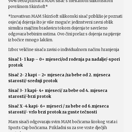
94% beba prihvaća MAM sisač s mekanom silikonskom
površinom SkinSoft*
*Inovativan MAM SkinSoft silikonski sisač približio je poznati
osjećaj dojenja što je više moguće: jedinstveni ravni oblik
simulira majčinu bradavicu tokom dojenja te savršeno
odgovara bebinim ustima. Ovo čini prelaz s dojenja na pijenje
iz bočice mnogo lakšim.
Izbor veličine sisača zavisi o individualnom načinu hranjenja
Sisač 1- 1 kap – 0+ mjeseci/od rođenja pa nadalje/-spori
protok
Sisač 2- 2 kapi – 2+ mjeseca /za bebe od 2. mjeseca
starosti/-srednji protok
Sisač 3- 3 kapi- 4+ mjeseci/ za bebe od 4. mjeseca
starosti/-brzi protok
Sisač X -4 kapi- 6+ mjeseci / za bebe od 6.mjeseca
starosti/- vrlo brzi protok za guste tečnosti
Mam sisači odgovaraju svim MAM bočicama širokog vrata i
Sports Cup bočicama. Prikladni su za sve vrste dječjih