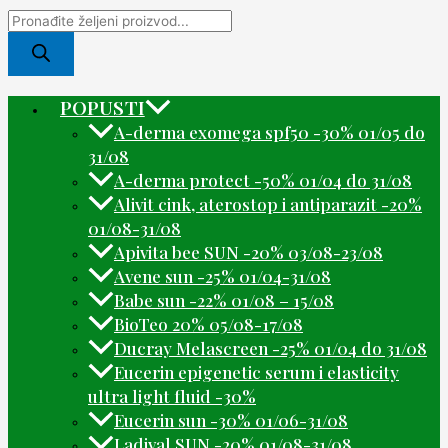
POPUSTI
A-derma exomega spf50 -30% 01/05 do
31/08
A-derma protect -50% 01/04 do 31/08
Alivit cink, aterostop i antiparazit -20%
01/08-31/08
Apivita bee SUN -20% 03/08-23/08
Avene sun -25% 01/04-31/08
Babe sun -22% 01/08 – 15/08
BioTeo 20% 05/08-17/08
Ducray Melascreen -25% 01/04 do 31/08
Eucerin epigenetic serum i elasticity
ultra light fluid -30%
Eucerin sun -30% 01/06-31/08
Ladival SUN -20% 01/08-31/08