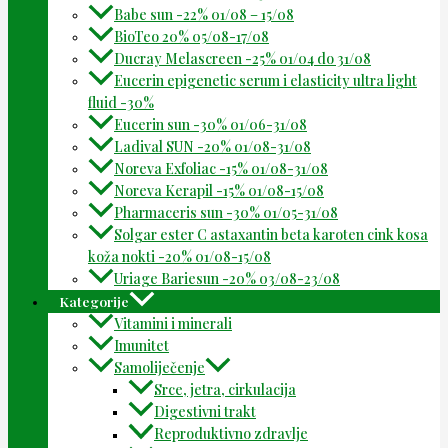
Babe sun -22% 01/08 – 15/08
BioTeo 20% 05/08-17/08
Ducray Melascreen -25% 01/04 do 31/08
Eucerin epigenetic serum i elasticity ultra light
fluid -30%
Eucerin sun -30% 01/06-31/08
Ladival SUN -20% 01/08-31/08
Noreva Exfoliac -15% 01/08-31/08
Noreva Kerapil -15% 01/08-15/08
Pharmaceris sun -30% 01/05-31/08
Solgar ester C astaxantin beta karoten cink kosa
koža nokti -20% 01/08-15/08
Uriage Bariesun -20% 03/08-23/08
Kategorije
Vitamini i minerali
Imunitet
Samoliječenje
Srce, jetra, cirkulacija
Digestivni trakt
Reproduktivno zdravlje