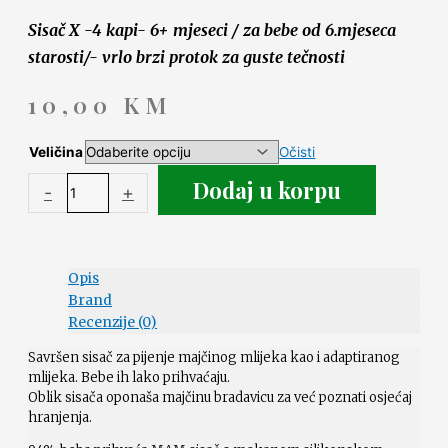
Sisač X -4 kapi- 6+ mjeseci / za bebe od 6.mjeseca
starosti/- vrlo brzi protok za guste tečnosti
10,00
KM
Veličina
Očisti
Dodaj u korpu
-
+
Opis
Brand
Recenzije (0)
Savršen sisač za pijenje majčinog mlijeka kao i adaptiranog
mlijeka. Bebe ih lako prihvaćaju.
Oblik sisača oponaša majčinu bradavicu za već poznati osjećaj
hranjenja.