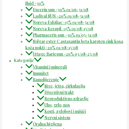
fluid -30%
Eucerin sun -30% 01/06-31/08
Ladival SUN -20% 01/08-31/08
Noreva Exfoliac -15% 01/08-31/08
Noreva Kerapil -15% 01/08-15/08
Pharmaceris sun -30% 01/05-31/08
Solgar ester C astaxantin beta karoten cink kosa
koža nokti -20% 01/08-15/08
Uriage Bariesun -20% 03/08-23/08
Kategorije
Vitamini i minerali
Imunitet
Samoliječenje
Srce, jetra, cirkulacija
Digestivni trakt
Reproduktivno zdravlje
Uho, grlo, nos
Kosti, zglobovi i mišići
Nervni sistem
Oralna higijena