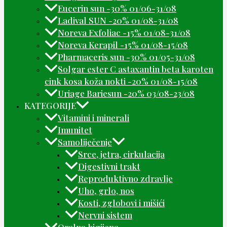
Eucerin sun -30% 01/06-31/08
Ladival SUN -20% 01/08-31/08
Noreva Exfoliac -15% 01/08-31/08
Noreva Kerapil -15% 01/08-15/08
Pharmaceris sun -30% 01/05-31/08
Solgar ester C astaxantin beta karoten
cink kosa koža nokti -20% 01/08-15/08
Uriage Bariesun -20% 03/08-23/08
KATEGORIJE
Vitamini i minerali
Imunitet
Samoliječenje
Srce, jetra, cirkulacija
Digestivni trakt
Reproduktivno zdravlje
Uho, grlo, nos
Kosti, zglobovi i mišići
Nervni sistem
Oralna higijena