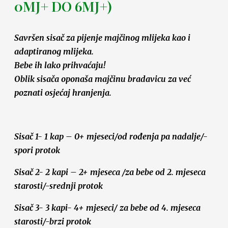
0MJ+ DO 6MJ+)
Savršen sisač za pijenje majčinog mlijeka kao i
adaptiranog mlijeka.
Bebe ih lako prihvaćaju!
Oblik sisača oponaša majčinu bradavicu za već
poznati osjećaj hranjenja.
Sisač 1- 1 kap – 0+ mjeseci/od rođenja pa nadalje/-
spori protok
Sisač 2- 2 kapi – 2+ mjeseca /za bebe od 2. mjeseca
starosti/-srednji protok
Sisač 3- 3 kapi- 4+ mjeseci/ za bebe od 4. mjeseca
starosti/-brzi protok