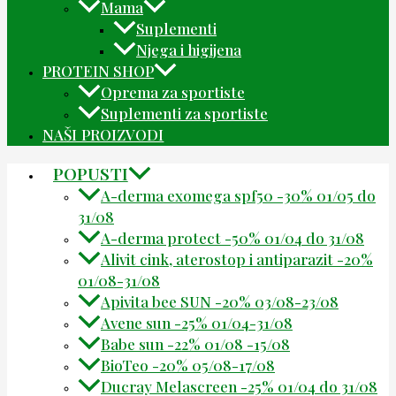
Mama
Suplementi
Njega i higijena
PROTEIN SHOP
Oprema za sportiste
Suplementi za sportiste
NAŠI PROIZVODI
POPUSTI
A-derma exomega spf50 -30% 01/05 do
31/08
A-derma protect -50% 01/04 do 31/08
Alivit cink, aterostop i antiparazit -20%
01/08-31/08
Apivita bee SUN -20% 03/08-23/08
Avene sun -25% 01/04-31/08
Babe sun -22% 01/08 -15/08
BioTeo -20% 05/08-17/08
Ducray Melascreen -25% 01/04 do 31/08