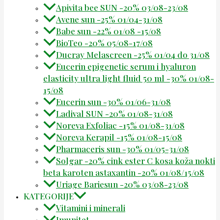
Apivita bee SUN -20% 03/08-23/08
Avene sun -25% 01/04-31/08
Babe sun -22% 01/08 -15/08
BioTeo -20% 05/08-17/08
Ducray Melascreen -25% 01/04 do 31/08
Eucerin epigenetic serum i hyaluron
elasticity ultra light fluid 50 ml -30% 01/08-
15/08
Eucerin sun -30% 01/06-31/08
Ladival SUN -20% 01/08-31/08
Noreva Exfoliac -15% 01/08-31/08
Noreva Kerapil -15% 01/08-15/08
Pharmaceris sun -30% 01/05-31/08
Solgar -20% cink ester C kosa koža nokti
beta karoten astaxantin -20% 01/08/15/08
Uriage Bariesun -20% 03/08-23/08
KATEGORIJE
Vitamini i minerali
Imunitet