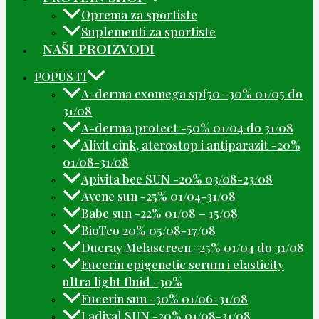
Oprema za sportiste
Suplementi za sportiste
NAŠI PROIZVODI
POPUSTI
A-derma exomega spf50 -30% 01/05 do
31/08
A-derma protect -50% 01/04 do 31/08
Alivit cink, aterostop i antiparazit -20%
01/08-31/08
Apivita bee SUN -20% 03/08-23/08
Avene sun -25% 01/04-31/08
Babe sun -22% 01/08 – 15/08
BioTeo 20% 05/08-17/08
Ducray Melascreen -25% 01/04 do 31/08
Eucerin epigenetic serum i elasticity
ultra light fluid -30%
Eucerin sun -30% 01/06-31/08
Ladival SUN -20% 01/08-31/08