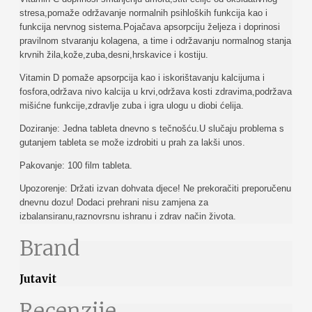
stresa,pomaže održavanje normalnih psihloških funkcija kao i
funkcija nervnog sistema.Pojačava apsorpciju željeza i doprinosi
pravilnom stvaranju kolagena, a time i održavanju normalnog stanja
krvnih žila,kože,zuba,desni,hrskavice i kostiju.
Vitamin D pomaže apsorpcija kao i iskorištavanju kalcijuma i
fosfora,održava nivo kalcija u krvi,održava kosti zdravima,podržava
mišićne funkcije,zdravlje zuba i igra ulogu u diobi ćelija.
Doziranje: Jedna tableta dnevno s tečnošću.U slučaju problema s
gutanjem tableta se može izdrobiti u prah za lakši unos.
Pakovanje: 100 film tableta.
Upozorenje: Držati izvan dohvata djece! Ne prekoračiti preporučenu
dnevnu dozu! Dodaci prehrani nisu zamjena za
izbalansiranu,raznovrsnu ishranu i zdrav način života.
Brand
Jutavit
Recenzije