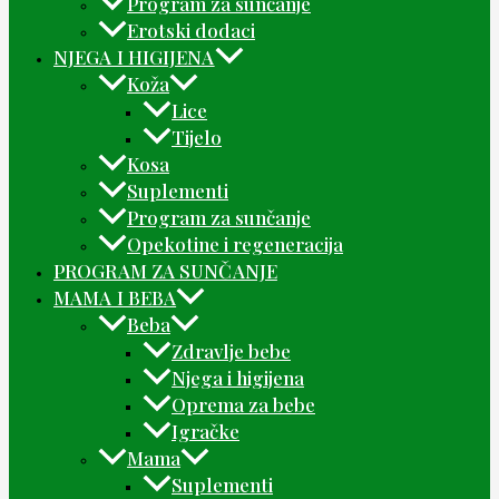
Program za sunčanje
Erotski dodaci
NJEGA I HIGIJENA
Koža
Lice
Tijelo
Kosa
Suplementi
Program za sunčanje
Opekotine i regeneracija
PROGRAM ZA SUNČANJE
MAMA I BEBA
Beba
Zdravlje bebe
Njega i higijena
Oprema za bebe
Igračke
Mama
Suplementi