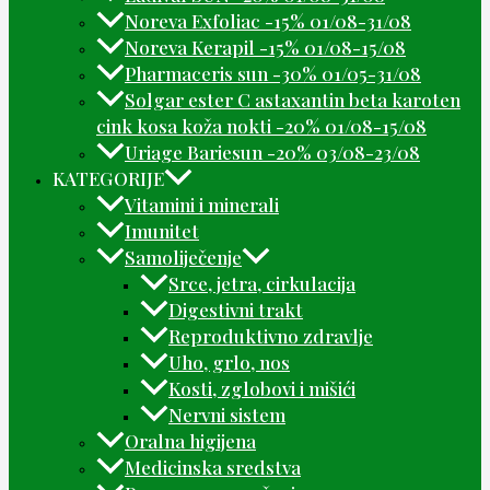
Noreva Exfoliac -15% 01/08-31/08
Noreva Kerapil -15% 01/08-15/08
Pharmaceris sun -30% 01/05-31/08
Solgar ester C astaxantin beta karoten
cink kosa koža nokti -20% 01/08-15/08
Uriage Bariesun -20% 03/08-23/08
KATEGORIJE
Vitamini i minerali
Imunitet
Samoliječenje
Srce, jetra, cirkulacija
Digestivni trakt
Reproduktivno zdravlje
Uho, grlo, nos
Kosti, zglobovi i mišići
Nervni sistem
Oralna higijena
Medicinska sredstva