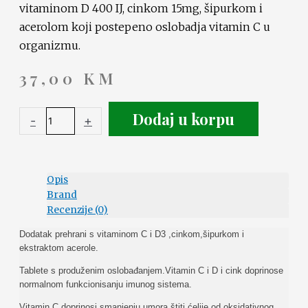
vitaminom D 400 IJ, cinkom 15mg, šipurkom i
acerolom koji postepeno oslobadja vitamin C u
organizmu.
37,00
KM
Dodaj u korpu
-
+
Opis
Brand
Recenzije (0)
Dodatak prehrani s vitaminom C i D3 ,cinkom,šipurkom i
ekstraktom acerole.
Tablete s produženim oslobađanjem.Vitamin C i D i cink doprinose
normalnom funkcionisanju imunog sistema.
Vitamin C doprinosi smanjenju umora,štiti ćelije od oksidativnog