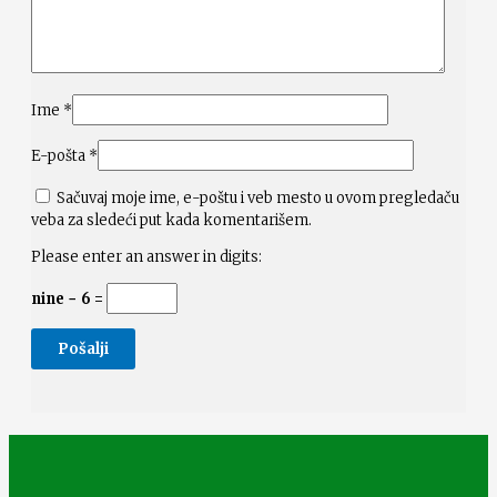
Ime
*
E-pošta
*
Sačuvaj moje ime, e-poštu i veb mesto u ovom pregledaču
veba za sledeći put kada komentarišem.
Please enter an answer in digits:
nine − 6 =