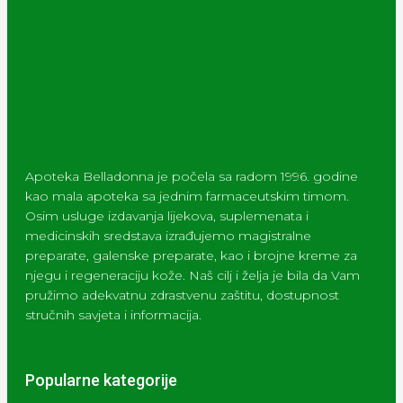
Apoteka Belladonna je počela sa radom 1996. godine
kao mala apoteka sa jednim farmaceutskim timom.
Osim usluge izdavanja lijekova, suplemenata i
medicinskih sredstava izrađujemo magistralne
preparate, galenske preparate, kao i brojne kreme za
njegu i regeneraciju kože. Naš cilj i želja je bila da Vam
pružimo adekvatnu zdrastvenu zaštitu, dostupnost
stručnih savjeta i informacija.
Popularne kategorije