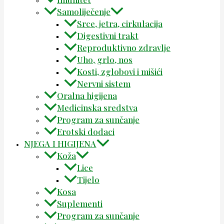
Samoliječenje
Srce, jetra, cirkulacija
Digestivni trakt
Reproduktivno zdravlje
Uho, grlo, nos
Kosti, zglobovi i mišići
Nervni sistem
Oralna higijena
Medicinska sredstva
Program za sunčanje
Erotski dodaci
NJEGA I HIGIJENA
Koža
Lice
Tijelo
Kosa
Suplementi
Program za sunčanje