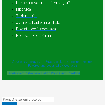
Kako kupovati na našem sajtu?
Isporuka
Reklamacije
Zamjena kupljenih artikala
Povrat robe i sredstava
Politika o kolačićima
© 2025 - Sva prava zadržava Apoteke "Belladonna" Trebinje |
Powered and designed by Webherzz
Facebook-f
Instagram
Tiktok
Phone-alt
Envelope