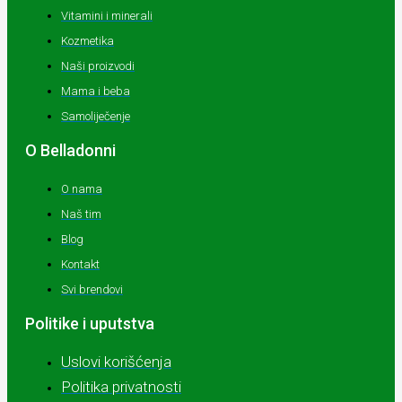
Vitamini i minerali
Kozmetika
Naši proizvodi
Mama i beba
Samoliječenje
O Belladonni
O nama
Naš tim
Blog
Kontakt
Svi brendovi
Politike i uputstva
Uslovi korišćenja
Politika privatnosti