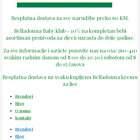
Facebook
Instagram
Tiktok
Phone-alt
Envelope
Besplatna dostava za sve narudžbe preko 60 KM.
Belladonna Baby klub - 10% na kompletan bebi
asortiman proizvoda za djecu uzrasta do dvije godine.
Za sve informacije i savjete pozovite nas na 059/260-410
svakim radnim danom od 8:00 do 20:30 i subotom od 8
do 15 časova
Besplatna dostava uz svaku kupljenu Belladonna kremu
za lice
Brendovi
Blog
O nama
Kontakt
Brendovi
Blog