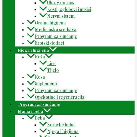
Uho, grlo, nos
Kosti, zglobovi i mišići
Nervni sistem
Oralna higijena
Medicinska sredstva
Program za sunčanje
Erotski dodaci
Njega i higijena
Koža
Lice
Tijelo
Kosa
Suplementi
Program za sunčanje
Opekotine i regeneracija
Program za sunčanje
Mama i beba
Beba
Zdravlje bebe
Njega i higijena