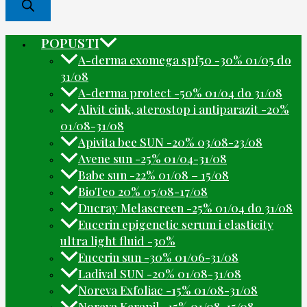
POPUSTI
A-derma exomega spf50 -30% 01/05 do
31/08
A-derma protect -50% 01/04 do 31/08
Alivit cink, aterostop i antiparazit -20%
01/08-31/08
Apivita bee SUN -20% 03/08-23/08
Avene sun -25% 01/04-31/08
Babe sun -22% 01/08 – 15/08
BioTeo 20% 05/08-17/08
Ducray Melascreen -25% 01/04 do 31/08
Eucerin epigenetic serum i elasticity
ultra light fluid -30%
Eucerin sun -30% 01/06-31/08
Ladival SUN -20% 01/08-31/08
Noreva Exfoliac -15% 01/08-31/08
Noreva Kerapil -15% 01/08-15/08