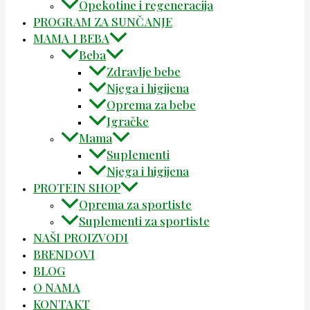
Opekotine i regeneracija
PROGRAM ZA SUNČANJE
MAMA I BEBA
Beba
Zdravlje bebe
Njega i higijena
Oprema za bebe
Igračke
Mama
Suplementi
Njega i higijena
PROTEIN SHOP
Oprema za sportiste
Suplementi za sportiste
NAŠI PROIZVODI
BRENDOVI
BLOG
O NAMA
KONTAKT