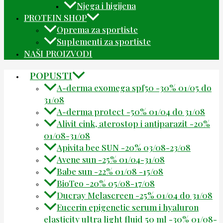
Njega i higijena
PROTEIN SHOP
Oprema za sportiste
Suplementi za sportiste
NAŠI PROIZVODI
POPUSTI
A-derma exomega spf50 -30% 01/05 do
31/08
A-derma protect -50% 01/04 do 31/08
Alivit cink, aterostop i antiparazit -20%
01/08-31/08
Apivita bee SUN -20% 03/08-23/08
Avene sun -25% 01/04-31/08
Babe sun -22% 01/08 -15/08
BioTeo -20% 05/08-17/08
Ducray Melascreen -25% 01/04 do 31/08
Eucerin epigenetic serum i hyaluron
elasticity ultra light fluid 50 ml -30% 01/08-