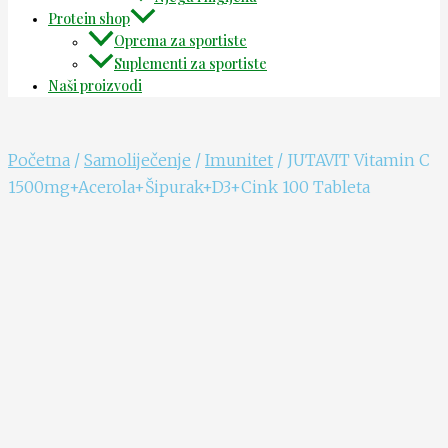
Protein shop
Oprema za sportiste
Suplementi za sportiste
Naši proizvodi
Početna
/
Samoliječenje
/
Imunitet
/ JUTAVIT Vitamin C
1500mg+Acerola+Šipurak+D3+Cink 100 Tableta