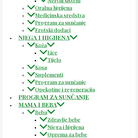
Nervni sistem
Oralna higijena
Medicinska sredstva
Program za sunčanje
Erotski dodaci
NJEGA I HIGIJENA
Koža
Lice
Tijelo
Kosa
Suplementi
Program za sunčanje
Opekotine i regeneracija
PROGRAM ZA SUNČANJE
MAMA I BEBA
Beba
Zdravlje bebe
Njega i higijena
Oprema za bebe