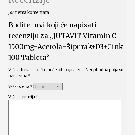
Još nema komentara.
Budite prvi koji će napisati
recenziju za „JUTAVIT Vitamin C
1500mg+Acerola+Šipurak+D3+Cink
100 Tableta“
Vaša adresa e-pošte neće biti objavljena.
Neophodna polja su
označena
*
Vaša ocena
*
Vaša recenzija
*