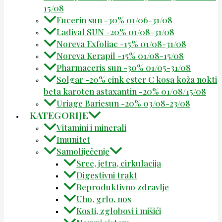
15/08
Eucerin sun -30% 01/06-31/08
Ladival SUN -20% 01/08-31/08
Noreva Exfoliac -15% 01/08-31/08
Noreva Kerapil -15% 01/08-15/08
Pharmaceris sun -30% 01/05-31/08
Solgar -20% cink ester C kosa koža nokti
beta karoten astaxantin -20% 01/08/15/08
Uriage Bariesun -20% 03/08-23/08
KATEGORIJE
Vitamini i minerali
Imunitet
Samoliječenje
Srce, jetra, cirkulacija
Digestivni trakt
Reproduktivno zdravlje
Uho, grlo, nos
Kosti, zglobovi i mišići