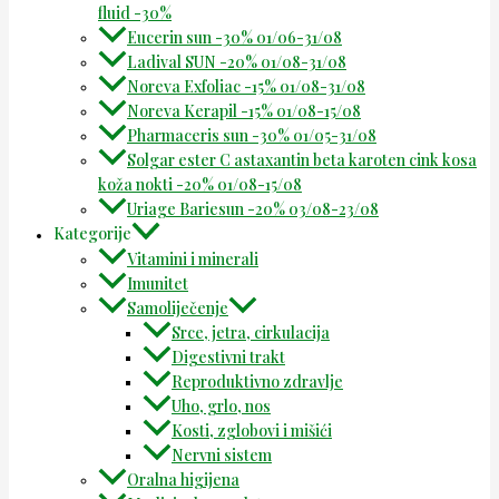
fluid -30%
Eucerin sun -30% 01/06-31/08
Ladival SUN -20% 01/08-31/08
Noreva Exfoliac -15% 01/08-31/08
Noreva Kerapil -15% 01/08-15/08
Pharmaceris sun -30% 01/05-31/08
Solgar ester C astaxantin beta karoten cink kosa
koža nokti -20% 01/08-15/08
Uriage Bariesun -20% 03/08-23/08
Kategorije
Vitamini i minerali
Imunitet
Samoliječenje
Srce, jetra, cirkulacija
Digestivni trakt
Reproduktivno zdravlje
Uho, grlo, nos
Kosti, zglobovi i mišići
Nervni sistem
Oralna higijena