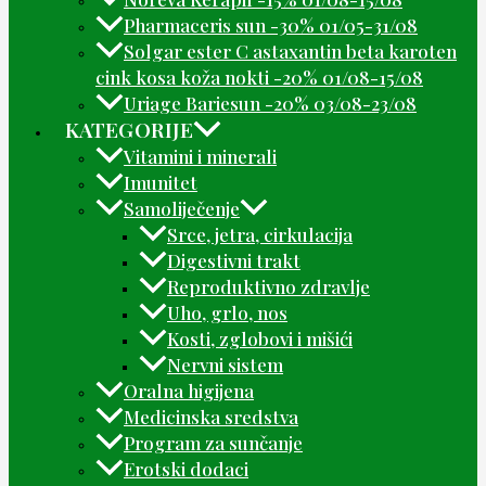
Pharmaceris sun -30% 01/05-31/08
Solgar ester C astaxantin beta karoten
cink kosa koža nokti -20% 01/08-15/08
Uriage Bariesun -20% 03/08-23/08
KATEGORIJE
Vitamini i minerali
Imunitet
Samoliječenje
Srce, jetra, cirkulacija
Digestivni trakt
Reproduktivno zdravlje
Uho, grlo, nos
Kosti, zglobovi i mišići
Nervni sistem
Oralna higijena
Medicinska sredstva
Program za sunčanje
Erotski dodaci