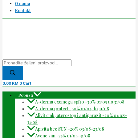
O nama
Kontakt
0,00
KM
0
Cart
Popusti
A-derma exomega spf50 -30% 01/05 do 31/08
A-derma protect -50% 01/04 do 31/08
Alivit cink, aterostop i antiparazit -20% 01/08-
31/08
Apivita bee SUN -20% 03/08-23/08
Avene sun -25% 01/04-31/08