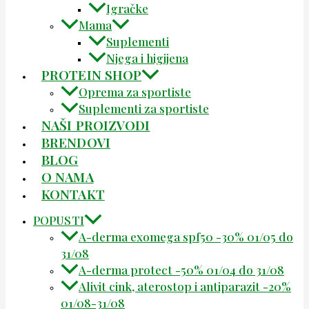
Igračke
Mama
Suplementi
Njega i higijena
PROTEIN SHOP
Oprema za sportiste
Suplementi za sportiste
NAŠI PROIZVODI
BRENDOVI
BLOG
O NAMA
KONTAKT
POPUSTI
A-derma exomega spf50 -30% 01/05 do
31/08
A-derma protect -50% 01/04 do 31/08
Alivit cink, aterostop i antiparazit -20%
01/08-31/08