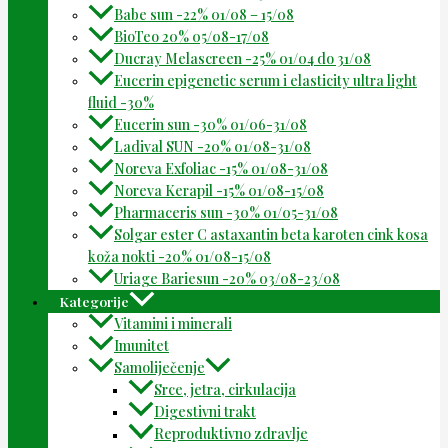
Babe sun -22% 01/08 – 15/08
BioTeo 20% 05/08-17/08
Ducray Melascreen -25% 01/04 do 31/08
Eucerin epigenetic serum i elasticity ultra light
fluid -30%
Eucerin sun -30% 01/06-31/08
Ladival SUN -20% 01/08-31/08
Noreva Exfoliac -15% 01/08-31/08
Noreva Kerapil -15% 01/08-15/08
Pharmaceris sun -30% 01/05-31/08
Solgar ester C astaxantin beta karoten cink kosa
koža nokti -20% 01/08-15/08
Uriage Bariesun -20% 03/08-23/08
Kategorije
Vitamini i minerali
Imunitet
Samoliječenje
Srce, jetra, cirkulacija
Digestivni trakt
Reproduktivno zdravlje