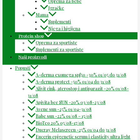
Oprema za bebe
Igračke
Mama
Suplementi
Njega i higijena
Protein shop
Oprema za sportiste
Suplementi za sportiste
Naši proizvodi
Popusti
A-derma exomega spf50 -30% 01/05 do 31/08
A-derma protect -50% 01/04 do 31/08
Alivit cink, aterostop i antiparazit -20% 01/08-
31/08
Apivita bee SUN -20% 03/08-23/08
Avene sun -25% 01/04-31/08
Babe sun -22% 01/08 – 15/08
BioTeo 20% 05/08-17/08
Ducray Melascreen -25% 01/04 do 31/08
Eucerin epigenetic serum i elasticity ultra light