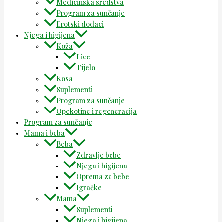
Medicinska sredstva
Program za sunčanje
Erotski dodaci
Njega i higijena
Koža
Lice
Tijelo
Kosa
Suplementi
Program za sunčanje
Opekotine i regeneracija
Program za sunčanje
Mama i beba
Beba
Zdravlje bebe
Njega i higijena
Oprema za bebe
Igračke
Mama
Suplementi
Njega i higijena