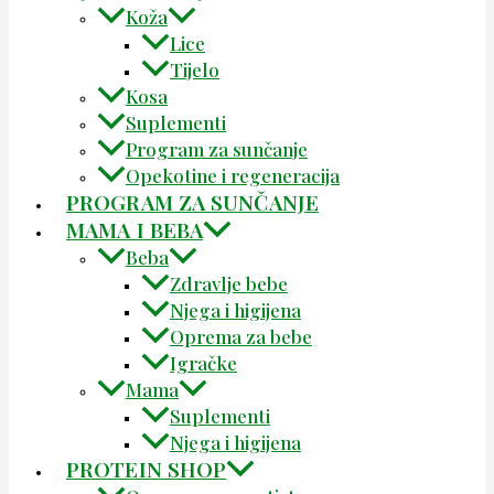
Koža
Lice
Tijelo
Kosa
Suplementi
Program za sunčanje
Opekotine i regeneracija
PROGRAM ZA SUNČANJE
MAMA I BEBA
Beba
Zdravlje bebe
Njega i higijena
Oprema za bebe
Igračke
Mama
Suplementi
Njega i higijena
PROTEIN SHOP