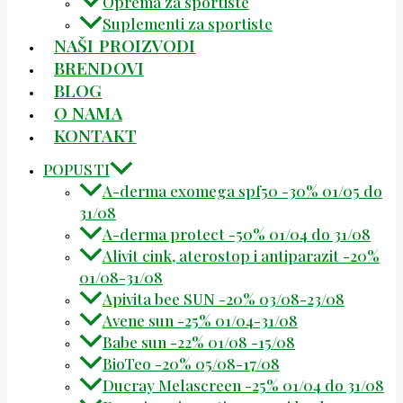
Oprema za sportiste
Suplementi za sportiste
NAŠI PROIZVODI
BRENDOVI
BLOG
O NAMA
KONTAKT
POPUSTI
A-derma exomega spf50 -30% 01/05 do
31/08
A-derma protect -50% 01/04 do 31/08
Alivit cink, aterostop i antiparazit -20%
01/08-31/08
Apivita bee SUN -20% 03/08-23/08
Avene sun -25% 01/04-31/08
Babe sun -22% 01/08 -15/08
BioTeo -20% 05/08-17/08
Ducray Melascreen -25% 01/04 do 31/08