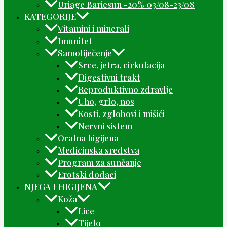
Uriage Bariesun -20% 03/08-23/08
KATEGORIJE
Vitamini i minerali
Imunitet
Samoliječenje
Srce, jetra, cirkulacija
Digestivni trakt
Reproduktivno zdravlje
Uho, grlo, nos
Kosti, zglobovi i mišići
Nervni sistem
Oralna higijena
Medicinska sredstva
Program za sunčanje
Erotski dodaci
NJEGA I HIGIJENA
Koža
Lice
Tijelo