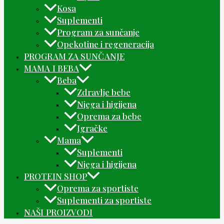
Kosa
Suplementi
Program za sunčanje
Opekotine i regeneracija
PROGRAM ZA SUNČANJE
MAMA I BEBA
Beba
Zdravlje bebe
Njega i higijena
Oprema za bebe
Igračke
Mama
Suplementi
Njega i higijena
PROTEIN SHOP
Oprema za sportiste
Suplementi za sportiste
NAŠI PROIZVODI