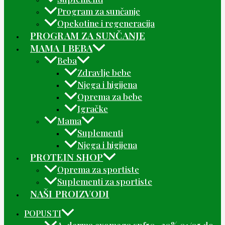
Program za sunčanje
Opekotine i regeneracija
PROGRAM ZA SUNČANJE
MAMA I BEBA
Beba
Zdravlje bebe
Njega i higijena
Oprema za bebe
Igračke
Mama
Suplementi
Njega i higijena
PROTEIN SHOP
Oprema za sportiste
Suplementi za sportiste
NAŠI PROIZVODI
POPUSTI
A-derma exomega spf50 -30% 01/05 do