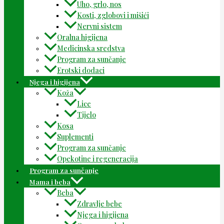
Uho, grlo, nos
Kosti, zglobovi i mišići
Nervni sistem
Oralna higijena
Medicinska sredstva
Program za sunčanje
Erotski dodaci
Njega i higijena
Koža
Lice
Tijelo
Kosa
Suplementi
Program za sunčanje
Opekotine i regeneracija
Program za sunčanje
Mama i beba
Beba
Zdravlje bebe
Njega i higijena