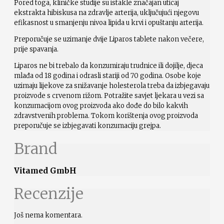
Pored toga, kliničke studije su istakle značajan uticaj
ekstrakta hibiskusa na zdravlje arterija, uključujući njegovu
efikasnost u smanjenju nivoa lipida u krvi i opuštanju arterija.
Preporučuje se uzimanje dvije Liparos tablete nakon večere,
prije spavanja.
Liparos ne bi trebalo da konzumiraju trudnice ili dojilje, djeca
mlađa od 18 godina i odrasli stariji od 70 godina. Osobe koje
uzimaju lijekove za snižavanje holesterola treba da izbjegavaju
proizvode s crvenom rižom. Potražite savjet ljekara u vezi sa
konzumacijom ovog proizvoda ako dođe do bilo kakvih
zdravstvenih problema. Tokom korištenja ovog proizvoda
preporučuje se izbjegavati konzumaciju grejpa.
Brand
Vitamed GmbH
Recenzije
Još nema komentara.