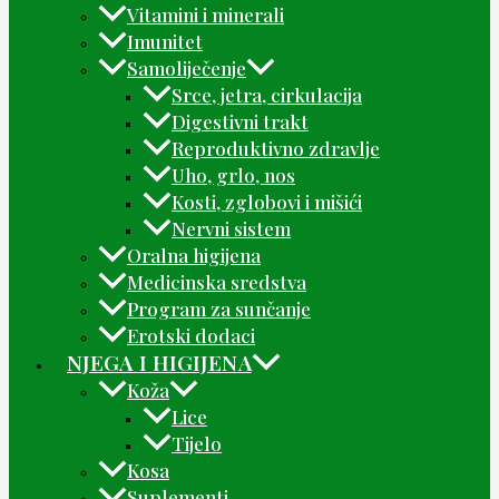
Vitamini i minerali
Imunitet
Samoliječenje
Srce, jetra, cirkulacija
Digestivni trakt
Reproduktivno zdravlje
Uho, grlo, nos
Kosti, zglobovi i mišići
Nervni sistem
Oralna higijena
Medicinska sredstva
Program za sunčanje
Erotski dodaci
NJEGA I HIGIJENA
Koža
Lice
Tijelo
Kosa
Suplementi