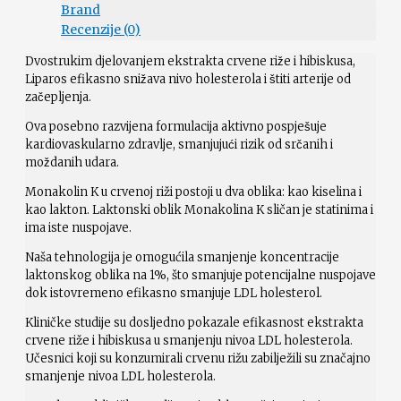
Brand
Recenzije (0)
Dvostrukim djelovanjem ekstrakta crvene riže i hibiskusa,
Liparos efikasno snižava nivo holesterola i štiti arterije od
začepljenja.
Ova posebno razvijena formulacija aktivno pospješuje
kardiovaskularno zdravlje, smanjujući rizik od srčanih i
moždanih udara.
Monakolin K u crvenoj riži postoji u dva oblika: kao kiselina i
kao lakton. Laktonski oblik Monakolina K sličan je statinima i
ima iste nuspojave.
Naša tehnologija je omogućila smanjenje koncentracije
laktonskog oblika na 1%, što smanjuje potencijalne nuspojave
dok istovremeno efikasno smanjuje LDL holesterol.
Kliničke studije su dosljedno pokazale efikasnost ekstrakta
crvene riže i hibiskusa u smanjenju nivoa LDL holesterola.
Učesnici koji su konzumirali crvenu rižu zabilježili su značajno
smanjenje nivoa LDL holesterola.