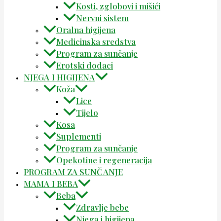
Kosti, zglobovi i mišići
Nervni sistem
Oralna higijena
Medicinska sredstva
Program za sunčanje
Erotski dodaci
NJEGA I HIGIJENA
Koža
Lice
Tijelo
Kosa
Suplementi
Program za sunčanje
Opekotine i regeneracija
PROGRAM ZA SUNČANJE
MAMA I BEBA
Beba
Zdravlje bebe
Njega i higijena