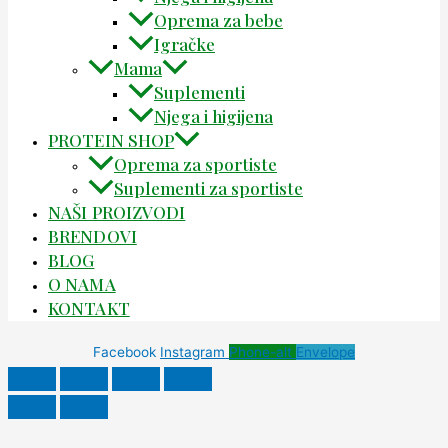
Oprema za bebe
Igračke
Mama
Suplementi
Njega i higijena
PROTEIN SHOP
Oprema za sportiste
Suplementi za sportiste
NAŠI PROIZVODI
BRENDOVI
BLOG
O NAMA
KONTAKT
Facebook
Instagram
Phone-alt
Envelope