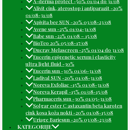
A-derma protect -50% 01/04 do 31/08
Alivit cink, aterostop i antiparazit -20%
01/08-31/08
Apivita bee SUN -20% 03/08-23/08
Avene sun -25% 01/04-31/08
Babe sun -22% 01/08 – 15/08
BioTeo 20% 05/08-17/08
Ducray Melascreen -25% 01/04 do 31/08
Eucerin epigenetic serum i elasticity
ultra light fluid -30%
Eucerin sun -30% 01/06-31/08
Ladival SUN -20% 01/08-31/08
Noreva Exfoliac -15% 01/08-31/08
Noreva Kerapil -15% 01/08-15/08
Pharmaceris sun -30% 01/05-31/08
Solgar ester C astaxantin beta karoten
cink kosa koža nokti -20% 01/08-15/08
Uriage Bariesun -20% 03/08-23/08
KATEGORIJE