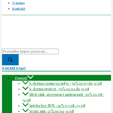
O nama
Kontakt
0,00
KM
0
Cart
Popusti
A-derma exomega spf50 -30% 01/05 do 31/08
A-derma protect -50% 01/04 do 31/08
Alivit cink, aterostop i antiparazit -20% 01/08-
31/08
Apivita bee SUN -20% 03/08-23/08
Avene sun -25% 01/04-31/08