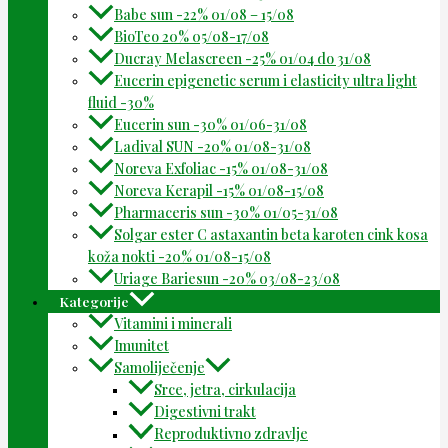
Babe sun -22% 01/08 – 15/08
BioTeo 20% 05/08-17/08
Ducray Melascreen -25% 01/04 do 31/08
Eucerin epigenetic serum i elasticity ultra light
fluid -30%
Eucerin sun -30% 01/06-31/08
Ladival SUN -20% 01/08-31/08
Noreva Exfoliac -15% 01/08-31/08
Noreva Kerapil -15% 01/08-15/08
Pharmaceris sun -30% 01/05-31/08
Solgar ester C astaxantin beta karoten cink kosa
koža nokti -20% 01/08-15/08
Uriage Bariesun -20% 03/08-23/08
Kategorije
Vitamini i minerali
Imunitet
Samoliječenje
Srce, jetra, cirkulacija
Digestivni trakt
Reproduktivno zdravlje