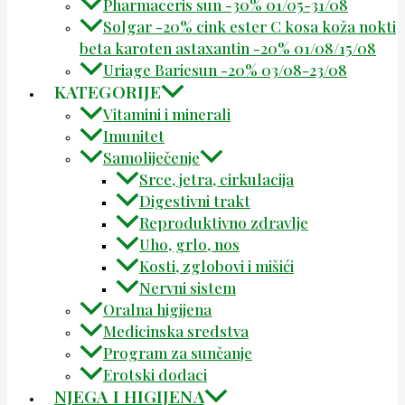
Pharmaceris sun -30% 01/05-31/08
Solgar -20% cink ester C kosa koža nokti
beta karoten astaxantin -20% 01/08/15/08
Uriage Bariesun -20% 03/08-23/08
KATEGORIJE
Vitamini i minerali
Imunitet
Samoliječenje
Srce, jetra, cirkulacija
Digestivni trakt
Reproduktivno zdravlje
Uho, grlo, nos
Kosti, zglobovi i mišići
Nervni sistem
Oralna higijena
Medicinska sredstva
Program za sunčanje
Erotski dodaci
NJEGA I HIGIJENA