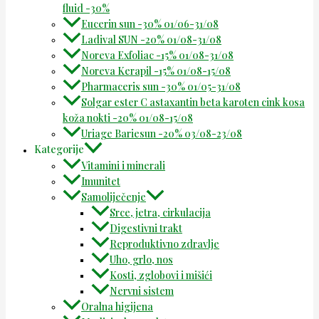
fluid -30%
Eucerin sun -30% 01/06-31/08
Ladival SUN -20% 01/08-31/08
Noreva Exfoliac -15% 01/08-31/08
Noreva Kerapil -15% 01/08-15/08
Pharmaceris sun -30% 01/05-31/08
Solgar ester C astaxantin beta karoten cink kosa
koža nokti -20% 01/08-15/08
Uriage Bariesun -20% 03/08-23/08
Kategorije
Vitamini i minerali
Imunitet
Samoliječenje
Srce, jetra, cirkulacija
Digestivni trakt
Reproduktivno zdravlje
Uho, grlo, nos
Kosti, zglobovi i mišići
Nervni sistem
Oralna higijena