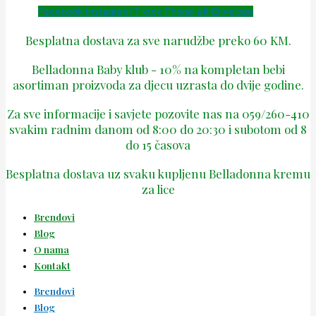
Facebook
Instagram
Tiktok
Phone-alt
Envelope
Besplatna dostava za sve narudžbe preko 60 KM.
Belladonna Baby klub - 10% na kompletan bebi
asortiman proizvoda za djecu uzrasta do dvije godine.
Za sve informacije i savjete pozovite nas na 059/260-410
svakim radnim danom od 8:00 do 20:30 i subotom od 8
do 15 časova
Besplatna dostava uz svaku kupljenu Belladonna kremu
za lice
Brendovi
Blog
O nama
Kontakt
Brendovi
Blog