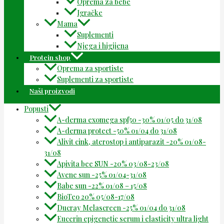
Oprema za bebe
Igračke
Mama
Suplementi
Njega i higijena
Protein shop
Oprema za sportiste
Suplementi za sportiste
Naši proizvodi
Popusti
A-derma exomega spf50 -30% 01/05 do 31/08
A-derma protect -50% 01/04 do 31/08
Alivit cink, aterostop i antiparazit -20% 01/08-
31/08
Apivita bee SUN -20% 03/08-23/08
Avene sun -25% 01/04-31/08
Babe sun -22% 01/08 – 15/08
BioTeo 20% 05/08-17/08
Ducray Melascreen -25% 01/04 do 31/08
Eucerin epigenetic serum i elasticity ultra light