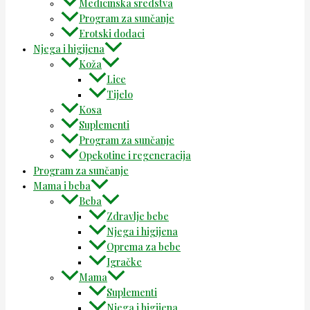
Medicinska sredstva
Program za sunčanje
Erotski dodaci
Njega i higijena
Koža
Lice
Tijelo
Kosa
Suplementi
Program za sunčanje
Opekotine i regeneracija
Program za sunčanje
Mama i beba
Beba
Zdravlje bebe
Njega i higijena
Oprema za bebe
Igračke
Mama
Suplementi
Njega i higijena