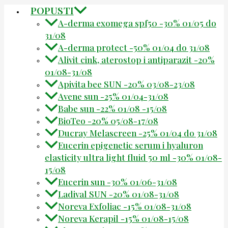
POPUSTI
A-derma exomega spf50 -30% 01/05 do
31/08
A-derma protect -50% 01/04 do 31/08
Alivit cink, aterostop i antiparazit -20%
01/08-31/08
Apivita bee SUN -20% 03/08-23/08
Avene sun -25% 01/04-31/08
Babe sun -22% 01/08 -15/08
BioTeo -20% 05/08-17/08
Ducray Melascreen -25% 01/04 do 31/08
Eucerin epigenetic serum i hyaluron
elasticity ultra light fluid 50 ml -30% 01/08-
15/08
Eucerin sun -30% 01/06-31/08
Ladival SUN -20% 01/08-31/08
Noreva Exfoliac -15% 01/08-31/08
Noreva Kerapil -15% 01/08-15/08