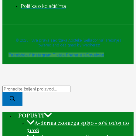
Politika o kolačićima
© 2025 - Sva prava zadržava Apoteke "Belladonna" Trebinje |
Powered and designed by Webherzz
Facebook-f
Instagram
Tiktok
Phone-alt
Envelope
POPUSTI
A-derma exomega spf50 -30% 01/05 do
31/08