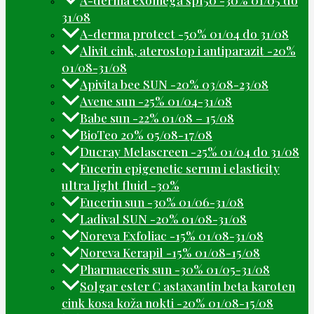
31/08
A-derma protect -50% 01/04 do 31/08
Alivit cink, aterostop i antiparazit -20%
01/08-31/08
Apivita bee SUN -20% 03/08-23/08
Avene sun -25% 01/04-31/08
Babe sun -22% 01/08 – 15/08
BioTeo 20% 05/08-17/08
Ducray Melascreen -25% 01/04 do 31/08
Eucerin epigenetic serum i elasticity
ultra light fluid -30%
Eucerin sun -30% 01/06-31/08
Ladival SUN -20% 01/08-31/08
Noreva Exfoliac -15% 01/08-31/08
Noreva Kerapil -15% 01/08-15/08
Pharmaceris sun -30% 01/05-31/08
Solgar ester C astaxantin beta karoten
cink kosa koža nokti -20% 01/08-15/08