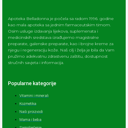
Apoteka Belladonna je počela sa radom 1996. godine
kao mala apoteka sa jednim farmaceutskim timom.
Osim usluge izdavanja lijekova, suplemenata i
medicinskih sredstava izrađujemo magistralne
preparate, galenske preparate, kao i brojne kreme za
njegu i regeneraciju kože. Naš cilj i želja je bila da Vam
pružimo adekvatnu zdrastvenu zaštitu, dostupnost
stručnih savjeta i informacija.
Popularne kategorije
Vitamini i minerali
Kozmetika
Naši proizvodi
Mama i beba
Samoliječenje