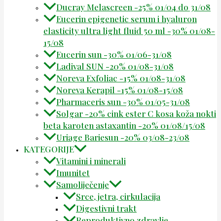
Ducray Melascreen -25% 01/04 do 31/08
Eucerin epigenetic serum i hyaluron
elasticity ultra light fluid 50 ml -30% 01/08-
15/08
Eucerin sun -30% 01/06-31/08
Ladival SUN -20% 01/08-31/08
Noreva Exfoliac -15% 01/08-31/08
Noreva Kerapil -15% 01/08-15/08
Pharmaceris sun -30% 01/05-31/08
Solgar -20% cink ester C kosa koža nokti
beta karoten astaxantin -20% 01/08/15/08
Uriage Bariesun -20% 03/08-23/08
KATEGORIJE
Vitamini i minerali
Imunitet
Samoliječenje
Srce, jetra, cirkulacija
Digestivni trakt
Reproduktivno zdravlje