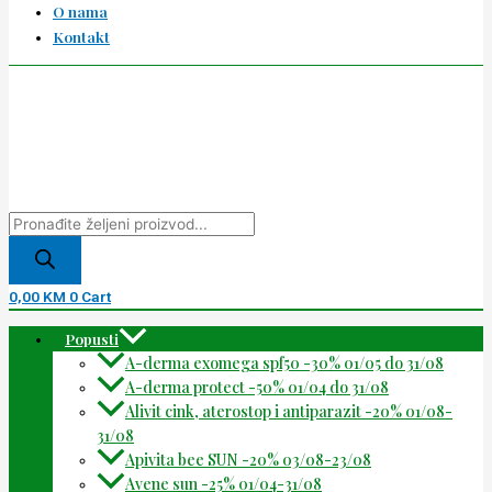
O nama
Kontakt
0,00
KM
0
Cart
Popusti
A-derma exomega spf50 -30% 01/05 do 31/08
A-derma protect -50% 01/04 do 31/08
Alivit cink, aterostop i antiparazit -20% 01/08-
31/08
Apivita bee SUN -20% 03/08-23/08
Avene sun -25% 01/04-31/08