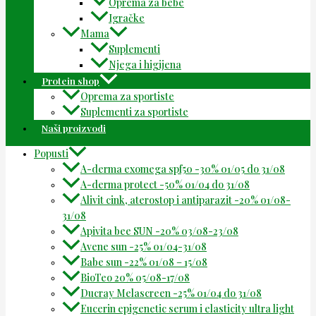
Oprema za bebe
Igračke
Mama
Suplementi
Njega i higijena
Protein shop
Oprema za sportiste
Suplementi za sportiste
Naši proizvodi
Popusti
A-derma exomega spf50 -30% 01/05 do 31/08
A-derma protect -50% 01/04 do 31/08
Alivit cink, aterostop i antiparazit -20% 01/08-
31/08
Apivita bee SUN -20% 03/08-23/08
Avene sun -25% 01/04-31/08
Babe sun -22% 01/08 – 15/08
BioTeo 20% 05/08-17/08
Ducray Melascreen -25% 01/04 do 31/08
Eucerin epigenetic serum i elasticity ultra light