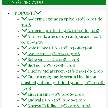
NAŠI PROIZVODI
POPUSTI
A-derma exomega spf50 -30% 01/05 do
31/08
A-derma protect -50% 01/04 do 31/08
Alivit cink, aterostop i antiparazit -20%
01/08-31/08
Apivita bee SUN -20% 03/08-23/08
Avene sun -25% 01/04-31/08
Babe sun -22% 01/08 -15/08
BioTeo -20% 05/08-17/08
Ducray Melascreen -25% 01/04 do 31/08
Eucerin epigenetic serum i hyaluron
elasticity ultra light fluid 50 ml -30% 01/08-
15/08
Eucerin sun -30% 01/06-31/08
Ladival SUN -20% 01/08-31/08
Noreva Exfoliac -15% 01/08-31/08