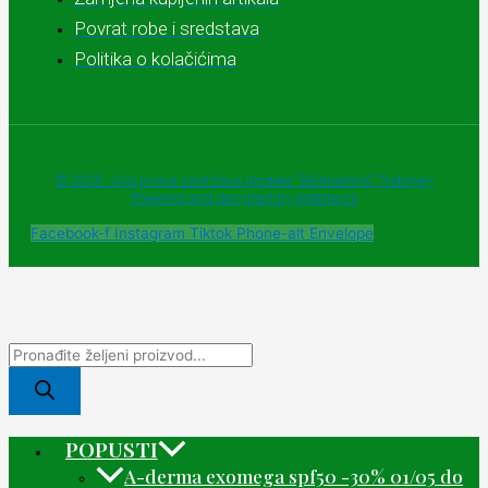
Povrat robe i sredstava
Politika o kolačićima
© 2025 - Sva prava zadržava Apoteke "Belladonna" Trebinje |
Powered and designed by Webherzz
Facebook-f
Instagram
Tiktok
Phone-alt
Envelope
POPUSTI
A-derma exomega spf50 -30% 01/05 do