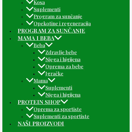
Kosa
Suplementi
Program za sunčanje
Opekotine i regeneracija
PROGRAM ZA SUNČANJE
MAMA I BEBA
Beba
Zdravlje bebe
Njega i higijena
Oprema za bebe
Igračke
Mama
Suplementi
Njega i higijena
PROTEIN SHOP
Oprema za sportiste
Suplementi za sportiste
NAŠI PROIZVODI