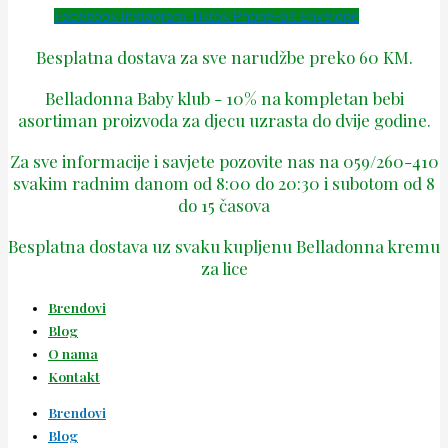
Facebook
Instagram
Tiktok
Phone-alt
Envelope
Besplatna dostava za sve narudžbe preko 60 KM.
Belladonna Baby klub - 10% na kompletan bebi
asortiman proizvoda za djecu uzrasta do dvije godine.
Za sve informacije i savjete pozovite nas na 059/260-410
svakim radnim danom od 8:00 do 20:30 i subotom od 8
do 15 časova
Besplatna dostava uz svaku kupljenu Belladonna kremu
za lice
Brendovi
Blog
O nama
Kontakt
Brendovi
Blog