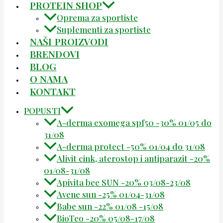
PROTEIN SHOP
Oprema za sportiste
Suplementi za sportiste
NAŠI PROIZVODI
BRENDOVI
BLOG
O NAMA
KONTAKT
POPUSTI
A-derma exomega spf50 -30% 01/05 do
31/08
A-derma protect -50% 01/04 do 31/08
Alivit cink, aterostop i antiparazit -20%
01/08-31/08
Apivita bee SUN -20% 03/08-23/08
Avene sun -25% 01/04-31/08
Babe sun -22% 01/08 -15/08
BioTeo -20% 05/08-17/08