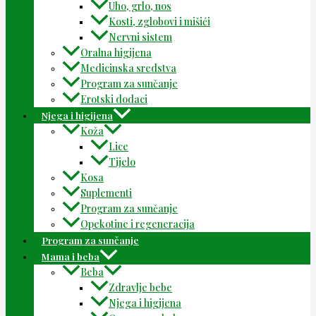
Uho, grlo, nos
Kosti, zglobovi i mišići
Nervni sistem
Oralna higijena
Medicinska sredstva
Program za sunčanje
Erotski dodaci
Njega i higijena
Koža
Lice
Tijelo
Kosa
Suplementi
Program za sunčanje
Opekotine i regeneracija
Program za sunčanje
Mama i beba
Beba
Zdravlje bebe
Njega i higijena