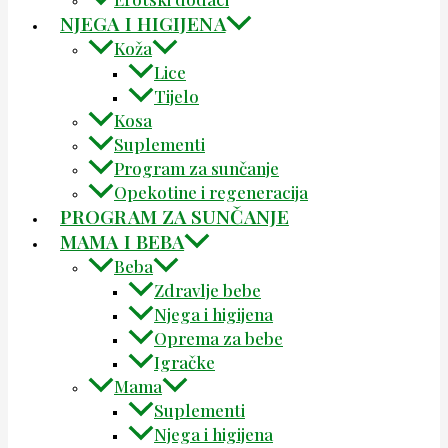
NJEGA I HIGIJENA
Koža
Lice
Tijelo
Kosa
Suplementi
Program za sunčanje
Opekotine i regeneracija
PROGRAM ZA SUNČANJE
MAMA I BEBA
Beba
Zdravlje bebe
Njega i higijena
Oprema za bebe
Igračke
Mama
Suplementi
Njega i higijena