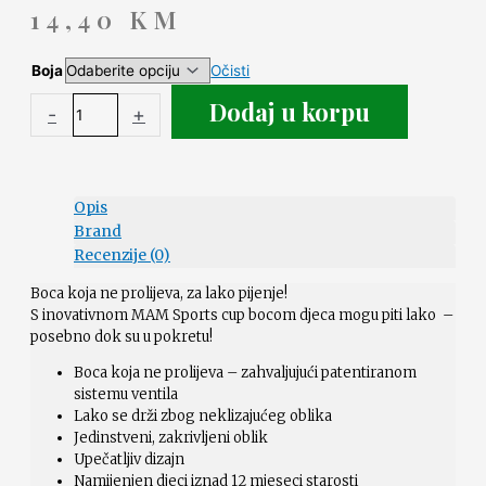
14,40
KM
Boja
Očisti
Dodaj u korpu
-
+
Opis
Brand
Recenzije (0)
Boca koja ne prolijeva, za lako pijenje!
S inovativnom MAM Sports cup bocom djeca mogu piti lako –
posebno dok su u pokretu!
Boca koja ne prolijeva – zahvaljujući patentiranom
sistemu ventila
Lako se drži zbog neklizajućeg oblika
Jedinstveni, zakrivljeni oblik
Upečatljiv dizajn
Namijenjen djeci iznad 12 mjeseci starosti