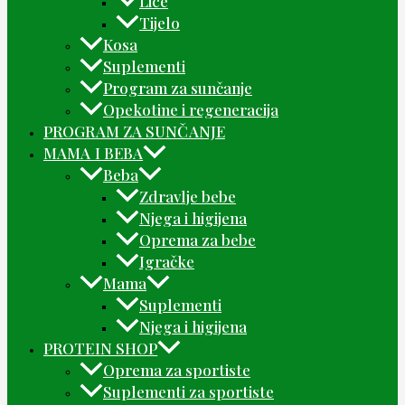
Lice
Tijelo
Kosa
Suplementi
Program za sunčanje
Opekotine i regeneracija
PROGRAM ZA SUNČANJE
MAMA I BEBA
Beba
Zdravlje bebe
Njega i higijena
Oprema za bebe
Igračke
Mama
Suplementi
Njega i higijena
PROTEIN SHOP
Oprema za sportiste
Suplementi za sportiste