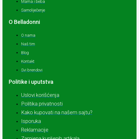
Mama i beba
Samoliječenje
O Belladonni
O nama
Naš tim
Blog
Kontakt
Svi brendovi
Politike i uputstva
Uslovi korišćenja
Politika privatnosti
Kako kupovati na našem sajtu?
Isporuka
Reklamacije
Zamjena kupljenih artikala