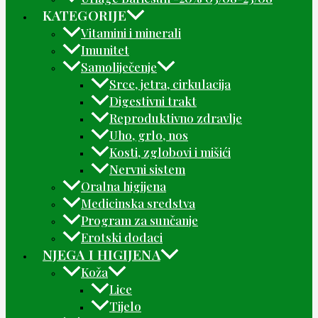
KATEGORIJE
Vitamini i minerali
Imunitet
Samoliječenje
Srce, jetra, cirkulacija
Digestivni trakt
Reproduktivno zdravlje
Uho, grlo, nos
Kosti, zglobovi i mišići
Nervni sistem
Oralna higijena
Medicinska sredstva
Program za sunčanje
Erotski dodaci
NJEGA I HIGIJENA
Koža
Lice
Tijelo