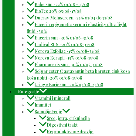
Babe sun -22% 01/08 – 15/08
BioTeo 20% 05/08-17/08
Ducray Melascreen -25% 01/04 do 31/08
Eucerin epigenetic serum i elasticity ultra light
fluid -30%
Eucerin sun -30% 01/06-31/08
Ladival SUN -20% 01/08-31/08
Noreva Exfoliac -15% 01/08-31/08
Noreva Kerapil -15% 01/08-15/08
Pharmaceris sun -30% 01/05-31/08
Solgar ester C astaxantin beta karoten cink kosa
koža nokti -20% 01/08-15/08
Uriage Bariesun -20% 03/08-23/08
Kategorije
Vitamini i minerali
Imunitet
Samoliječenje
Srce, jetra, cirkulacija
Digestivni trakt
Reproduktivno zdravlje