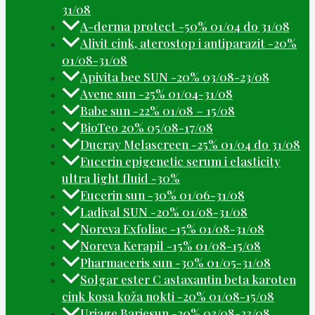
31/08
A-derma protect -50% 01/04 do 31/08
Alivit cink, aterostop i antiparazit -20%
01/08-31/08
Apivita bee SUN -20% 03/08-23/08
Avene sun -25% 01/04-31/08
Babe sun -22% 01/08 – 15/08
BioTeo 20% 05/08-17/08
Ducray Melascreen -25% 01/04 do 31/08
Eucerin epigenetic serum i elasticity
ultra light fluid -30%
Eucerin sun -30% 01/06-31/08
Ladival SUN -20% 01/08-31/08
Noreva Exfoliac -15% 01/08-31/08
Noreva Kerapil -15% 01/08-15/08
Pharmaceris sun -30% 01/05-31/08
Solgar ester C astaxantin beta karoten
cink kosa koža nokti -20% 01/08-15/08
Uriage Bariesun -20% 03/08-23/08