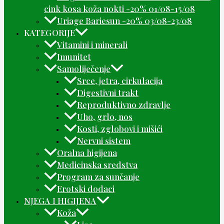
cink kosa koža nokti -20% 01/08-15/08
Uriage Bariesun -20% 03/08-23/08
KATEGORIJE
Vitamini i minerali
Imunitet
Samoliječenje
Srce, jetra, cirkulacija
Digestivni trakt
Reproduktivno zdravlje
Uho, grlo, nos
Kosti, zglobovi i mišići
Nervni sistem
Oralna higijena
Medicinska sredstva
Program za sunčanje
Erotski dodaci
NJEGA I HIGIJENA
Koža