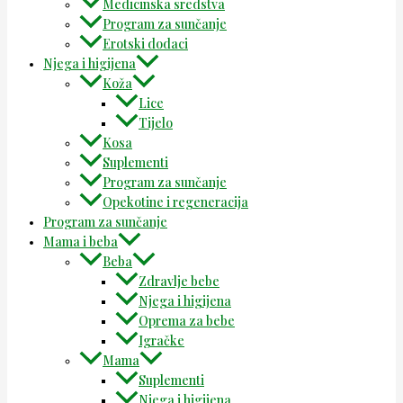
Medicinska sredstva
Program za sunčanje
Erotski dodaci
Njega i higijena
Koža
Lice
Tijelo
Kosa
Suplementi
Program za sunčanje
Opekotine i regeneracija
Program za sunčanje
Mama i beba
Beba
Zdravlje bebe
Njega i higijena
Oprema za bebe
Igračke
Mama
Suplementi
Njega i higijena