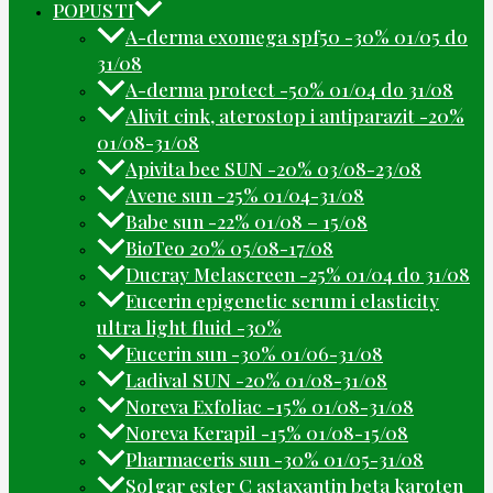
POPUSTI
A-derma exomega spf50 -30% 01/05 do
31/08
A-derma protect -50% 01/04 do 31/08
Alivit cink, aterostop i antiparazit -20%
01/08-31/08
Apivita bee SUN -20% 03/08-23/08
Avene sun -25% 01/04-31/08
Babe sun -22% 01/08 – 15/08
BioTeo 20% 05/08-17/08
Ducray Melascreen -25% 01/04 do 31/08
Eucerin epigenetic serum i elasticity
ultra light fluid -30%
Eucerin sun -30% 01/06-31/08
Ladival SUN -20% 01/08-31/08
Noreva Exfoliac -15% 01/08-31/08
Noreva Kerapil -15% 01/08-15/08
Pharmaceris sun -30% 01/05-31/08
Solgar ester C astaxantin beta karoten