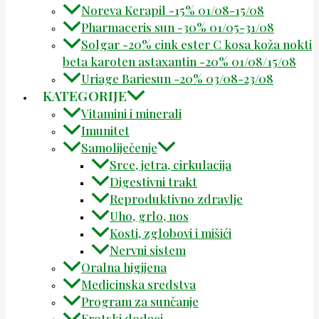
Noreva Kerapil -15% 01/08-15/08
Pharmaceris sun -30% 01/05-31/08
Solgar -20% cink ester C kosa koža nokti
beta karoten astaxantin -20% 01/08/15/08
Uriage Bariesun -20% 03/08-23/08
KATEGORIJE
Vitamini i minerali
Imunitet
Samoliječenje
Srce, jetra, cirkulacija
Digestivni trakt
Reproduktivno zdravlje
Uho, grlo, nos
Kosti, zglobovi i mišići
Nervni sistem
Oralna higijena
Medicinska sredstva
Program za sunčanje
Erotski dodaci