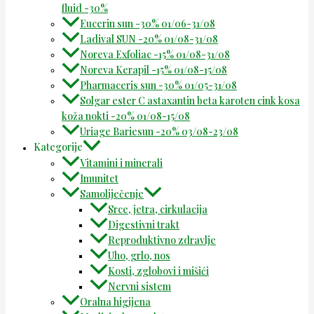
fluid -30%
Eucerin sun -30% 01/06-31/08
Ladival SUN -20% 01/08-31/08
Noreva Exfoliac -15% 01/08-31/08
Noreva Kerapil -15% 01/08-15/08
Pharmaceris sun -30% 01/05-31/08
Solgar ester C astaxantin beta karoten cink kosa
koža nokti -20% 01/08-15/08
Uriage Bariesun -20% 03/08-23/08
Kategorije
Vitamini i minerali
Imunitet
Samoliječenje
Srce, jetra, cirkulacija
Digestivni trakt
Reproduktivno zdravlje
Uho, grlo, nos
Kosti, zglobovi i mišići
Nervni sistem
Oralna higijena