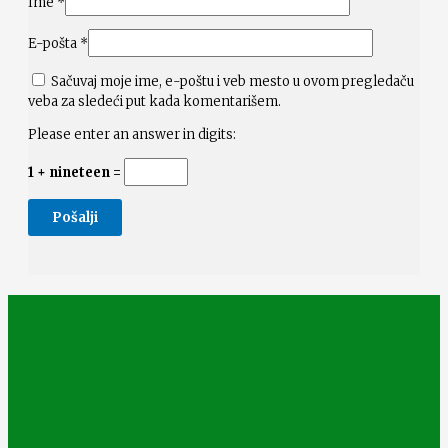
Ime
*
E-pošta
*
Sačuvaj moje ime, e-poštu i veb mesto u ovom pregledaču
veba za sledeći put kada komentarišem.
Please enter an answer in digits:
1 + nineteen =