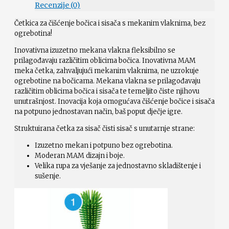
Recenzije (0)
Četkica za čišćenje bočica i sisača s mekanim vlaknima, bez
ogrebotina!
Inovativna izuzetno mekana vlakna fleksibilno se
prilagođavaju različitim oblicima bočica. Inovativna MAM
meka četka, zahvaljujući mekanim vlaknima, ne uzrokuje
ogrebotine na bočicama. Mekana vlakna se prilagođavaju
različitim oblicima bočica i sisača te temeljito čiste njihovu
unutrašnjost. Inovacija koja omogućava čišćenje bočice i sisača
na potpuno jednostavan način, baš poput dječje igre.
Struktuirana četka za sisač čisti sisač s unutarnje strane:
Izuzetno mekan i potpuno bez ogrebotina.
Moderan MAM dizajn i boje.
Velika rupa za vješanje za jednostavno skladištenje i
sušenje.