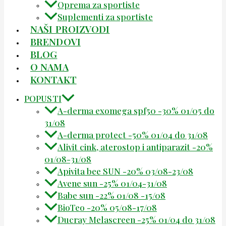
Oprema za sportiste
Suplementi za sportiste
NAŠI PROIZVODI
BRENDOVI
BLOG
O NAMA
KONTAKT
POPUSTI
A-derma exomega spf50 -30% 01/05 do
31/08
A-derma protect -50% 01/04 do 31/08
Alivit cink, aterostop i antiparazit -20%
01/08-31/08
Apivita bee SUN -20% 03/08-23/08
Avene sun -25% 01/04-31/08
Babe sun -22% 01/08 -15/08
BioTeo -20% 05/08-17/08
Ducray Melascreen -25% 01/04 do 31/08