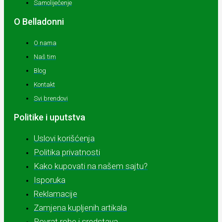
Samoliječenje
O Belladonni
O nama
Naš tim
Blog
Kontakt
Svi brendovi
Politike i uputstva
Uslovi korišćenja
Politika privatnosti
Kako kupovati na našem sajtu?
Isporuka
Reklamacije
Zamjena kupljenih artikala
Povrat robe i sredstava