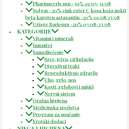
Pharmaceris sun -30% 01/05-31/08
Solgar -20% cink ester C kosa koža nokti
beta karoten astaxantin -20% 01/08/15/08
Uriage Bariesun -20% 03/08-23/08
KATEGORIJE
Vitamini i minerali
Imunitet
Samoliječenje
Srce, jetra, cirkulacija
Digestivni trakt
Reproduktivno zdravlje
Uho, grlo, nos
Kosti, zglobovi i mišići
Nervni sistem
Oralna higijena
Medicinska sredstva
Program za sunčanje
Erotski dodaci
NJEGA I HIGIJENA