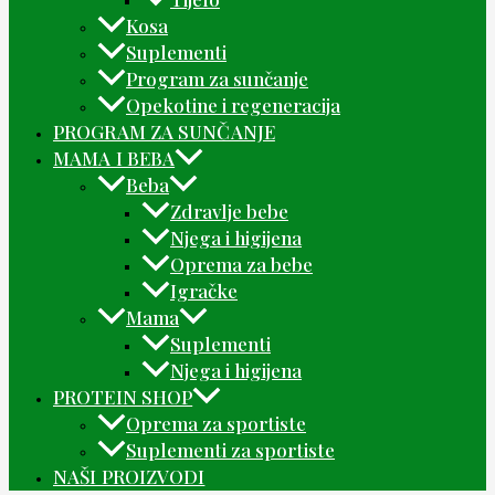
Kosa
Suplementi
Program za sunčanje
Opekotine i regeneracija
PROGRAM ZA SUNČANJE
MAMA I BEBA
Beba
Zdravlje bebe
Njega i higijena
Oprema za bebe
Igračke
Mama
Suplementi
Njega i higijena
PROTEIN SHOP
Oprema za sportiste
Suplementi za sportiste
NAŠI PROIZVODI