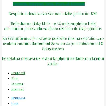
Facebook
Instagram
Tiktok
Phone-alt
Envelope
Besplatna dostava za sve narudžbe preko 60 KM.
Belladonna Baby klub - 10% na kompletan bebi
asortiman proizvoda za djecu uzrasta do dvije godine.
Za sve informacije i savjete pozovite nas na 059/260-410
svakim radnim danom od 8:00 do 20:30 i subotom od 8
do 15 časova
Besplatna dostava uz svaku kupljenu Belladonna kremu
za lice
Brendovi
Blog
O nama
Kontakt
Brendovi
Blog