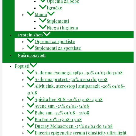
Oprema za bebe
Igračke
Mama
Suplementi
Njega i higijena
Protein shop
Oprema za sportiste
Suplementi za sportiste
Naši proizvodi
Popusti
A-derma exomega spf50 -30% 01/05 do 31/08
A-derma protect -50% 01/04 do 31/08
Alivit cink, aterostop i antiparazit -20% 01/08-
31/08
Apivita bee SUN -20% 03/08-23/08
Avene sun -25% 01/04-31/08
Babe sun -22% 01/08 – 15/08
BioTeo 20% 05/08-17/08
Ducray Melascreen -25% 01/04 do 31/08
Eucerin epigenetic serum i elasticity ultra light