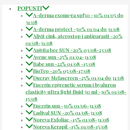
POPUSTI
A-derma exomega spf50 -30% 01/05 do
31/08
A-derma protect -50% 01/04 do 31/08
Alivit cink, aterostop i antiparazit -20%
01/08-31/08
Apivita bee SUN -20% 03/08-23/08
Avene sun -25% 01/04-31/08
Babe sun -22% 01/08 -15/08
BioTeo -20% 05/08-17/08
Ducray Melascreen -25% 01/04 do 31/08
Eucerin epigenetic serum i hyaluron
elasticity ultra light fluid 50 ml -30% 01/08-
15/08
Eucerin sun -30% 01/06-31/08
Ladival SUN -20% 01/08-31/08
Noreva Exfoliac -15% 01/08-31/08
Noreva Kerapil -15% 01/08-15/08