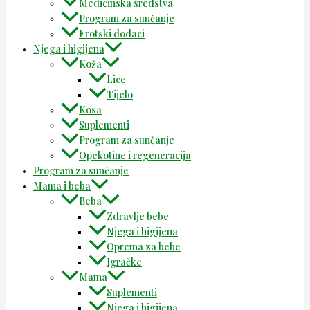
Medicinska sredstva
Program za sunčanje
Erotski dodaci
Njega i higijena
Koža
Lice
Tijelo
Kosa
Suplementi
Program za sunčanje
Opekotine i regeneracija
Program za sunčanje
Mama i beba
Beba
Zdravlje bebe
Njega i higijena
Oprema za bebe
Igračke
Mama
Suplementi
Njega i higijena