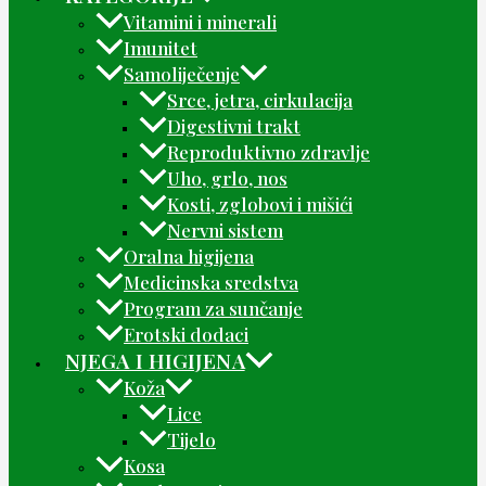
Vitamini i minerali
Imunitet
Samoliječenje
Srce, jetra, cirkulacija
Digestivni trakt
Reproduktivno zdravlje
Uho, grlo, nos
Kosti, zglobovi i mišići
Nervni sistem
Oralna higijena
Medicinska sredstva
Program za sunčanje
Erotski dodaci
NJEGA I HIGIJENA
Koža
Lice
Tijelo
Kosa