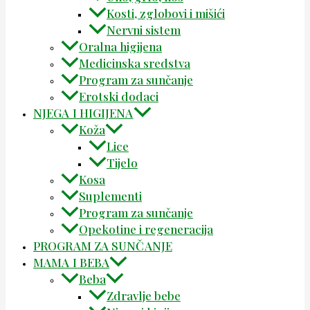
Kosti, zglobovi i mišići
Nervni sistem
Oralna higijena
Medicinska sredstva
Program za sunčanje
Erotski dodaci
NJEGA I HIGIJENA
Koža
Lice
Tijelo
Kosa
Suplementi
Program za sunčanje
Opekotine i regeneracija
PROGRAM ZA SUNČANJE
MAMA I BEBA
Beba
Zdravlje bebe