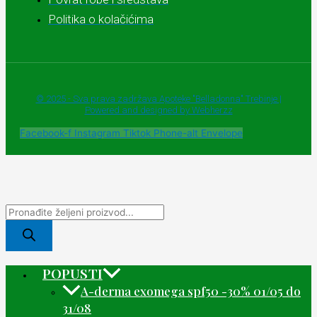
Politika o kolačićima
© 2025 - Sva prava zadržava Apoteke "Belladonna" Trebinje |
Powered and designed by Webherzz
Facebook-f
Instagram
Tiktok
Phone-alt
Envelope
POPUSTI
A-derma exomega spf50 -30% 01/05 do
31/08