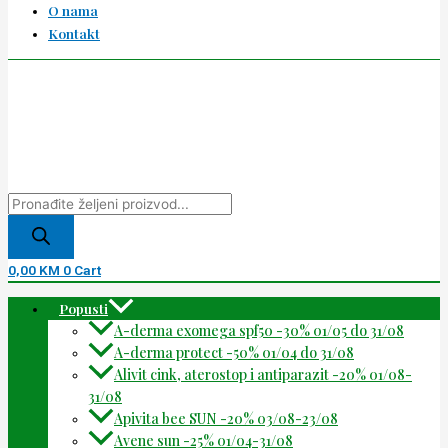
O nama
Kontakt
0,00
KM
0
Cart
Popusti
A-derma exomega spf50 -30% 01/05 do 31/08
A-derma protect -50% 01/04 do 31/08
Alivit cink, aterostop i antiparazit -20% 01/08-
31/08
Apivita bee SUN -20% 03/08-23/08
Avene sun -25% 01/04-31/08