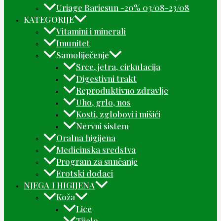
Uriage Bariesun -20% 03/08-23/08
KATEGORIJE
Vitamini i minerali
Imunitet
Samoliječenje
Srce, jetra, cirkulacija
Digestivni trakt
Reproduktivno zdravlje
Uho, grlo, nos
Kosti, zglobovi i mišići
Nervni sistem
Oralna higijena
Medicinska sredstva
Program za sunčanje
Erotski dodaci
NJEGA I HIGIJENA
Koža
Lice
Tijelo