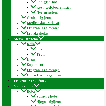
Uho, grlo, nos
Kosti, zglobovi i mišići
Nervni sistem
Oralna higijena
Medicinska sredstva
Program za sunčanje
Erotski dodaci
Njega i higijena
Koža
Lice
Tijelo
Kosa
Suplementi
Program za sunčanje
Opekotine i regeneracija
Program za sunčanje
Mama i beba
Beba
Zdravlje bebe
Njega i higijena