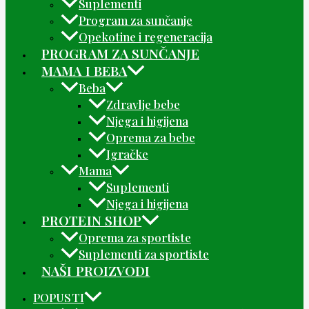
Suplementi
Program za sunčanje
Opekotine i regeneracija
PROGRAM ZA SUNČANJE
MAMA I BEBA
Beba
Zdravlje bebe
Njega i higijena
Oprema za bebe
Igračke
Mama
Suplementi
Njega i higijena
PROTEIN SHOP
Oprema za sportiste
Suplementi za sportiste
NAŠI PROIZVODI
POPUSTI