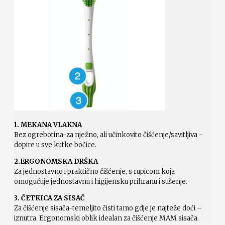
1. MEKANA VLAKNA
Bez ogrebotina-za nježno, ali učinkovito čišćenje/savitljiva -
dopire u sve kutke bočice.
2.ERGONOMSKA DRŠKA
Za jednostavno i praktično čišćenje, s rupicom koja
omogućuje jednostavnu i higijensku prihranu i sušenje.
3. ČETKICA ZA SISAČ
Za čišćenje sisača-temeljito čisti tamo gdje je najteže doći –
iznutra. Ergonomski oblik idealan za čišćenje MAM sisača.