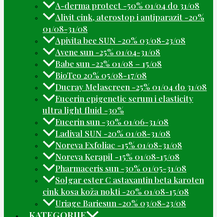
A-derma protect -50% 01/04 do 31/08
Alivit cink, aterostop i antiparazit -20%
01/08-31/08
Apivita bee SUN -20% 03/08-23/08
Avene sun -25% 01/04-31/08
Babe sun -22% 01/08 – 15/08
BioTeo 20% 05/08-17/08
Ducray Melascreen -25% 01/04 do 31/08
Eucerin epigenetic serum i elasticity
ultra light fluid -30%
Eucerin sun -30% 01/06-31/08
Ladival SUN -20% 01/08-31/08
Noreva Exfoliac -15% 01/08-31/08
Noreva Kerapil -15% 01/08-15/08
Pharmaceris sun -30% 01/05-31/08
Solgar ester C astaxantin beta karoten
cink kosa koža nokti -20% 01/08-15/08
Uriage Bariesun -20% 03/08-23/08
KATEGORIJE