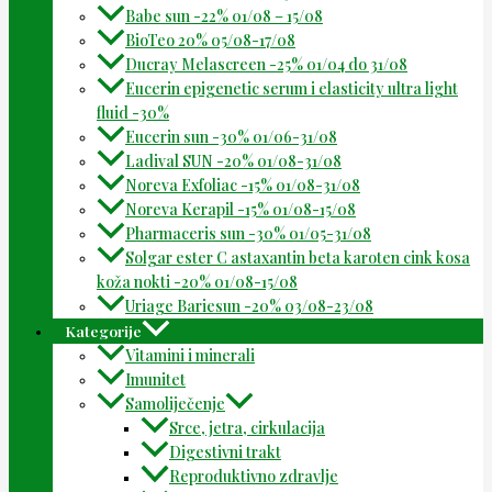
Babe sun -22% 01/08 – 15/08
BioTeo 20% 05/08-17/08
Ducray Melascreen -25% 01/04 do 31/08
Eucerin epigenetic serum i elasticity ultra light
fluid -30%
Eucerin sun -30% 01/06-31/08
Ladival SUN -20% 01/08-31/08
Noreva Exfoliac -15% 01/08-31/08
Noreva Kerapil -15% 01/08-15/08
Pharmaceris sun -30% 01/05-31/08
Solgar ester C astaxantin beta karoten cink kosa
koža nokti -20% 01/08-15/08
Uriage Bariesun -20% 03/08-23/08
Kategorije
Vitamini i minerali
Imunitet
Samoliječenje
Srce, jetra, cirkulacija
Digestivni trakt
Reproduktivno zdravlje