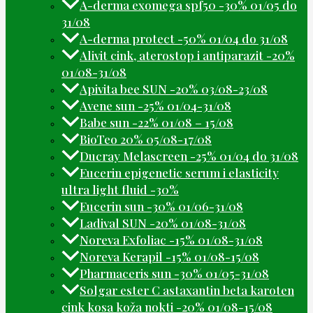
A-derma exomega spf50 -30% 01/05 do
31/08
A-derma protect -50% 01/04 do 31/08
Alivit cink, aterostop i antiparazit -20%
01/08-31/08
Apivita bee SUN -20% 03/08-23/08
Avene sun -25% 01/04-31/08
Babe sun -22% 01/08 – 15/08
BioTeo 20% 05/08-17/08
Ducray Melascreen -25% 01/04 do 31/08
Eucerin epigenetic serum i elasticity
ultra light fluid -30%
Eucerin sun -30% 01/06-31/08
Ladival SUN -20% 01/08-31/08
Noreva Exfoliac -15% 01/08-31/08
Noreva Kerapil -15% 01/08-15/08
Pharmaceris sun -30% 01/05-31/08
Solgar ester C astaxantin beta karoten
cink kosa koža nokti -20% 01/08-15/08