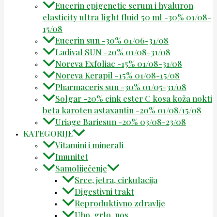
Eucerin epigenetic serum i hyaluron
elasticity ultra light fluid 50 ml -30% 01/08-
15/08
Eucerin sun -30% 01/06-31/08
Ladival SUN -20% 01/08-31/08
Noreva Exfoliac -15% 01/08-31/08
Noreva Kerapil -15% 01/08-15/08
Pharmaceris sun -30% 01/05-31/08
Solgar -20% cink ester C kosa koža nokti
beta karoten astaxantin -20% 01/08/15/08
Uriage Bariesun -20% 03/08-23/08
KATEGORIJE
Vitamini i minerali
Imunitet
Samoliječenje
Srce, jetra, cirkulacija
Digestivni trakt
Reproduktivno zdravlje
Uho, grlo, nos