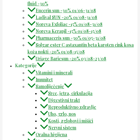
fluid -30%
Eucerin sun -30% 01/06-31/08
Ladival SUN -20% 01/08-31/08
Noreva Exfoliac -15% 01/08-31/08
Noreva Kerapil -15% 01/08-15/08
Pharmaceris sun -30% 01/05-31/08
Solgar ester C astaxantin beta karoten cink kosa
koža nokti -20% 01/08-15/08
Uriage Bariesun -20% 03/08-23/08
Kategorije
Vitamini i minerali
Imunitet
Samoliječenje
Srce, jetra, cirkulacija
Digestivni trakt
Reproduktivno zdravlje
Uho, grlo, nos
Kosti, zglobovi i mišići
Nervni sistem
Oralna higijena