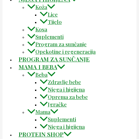
Koža
Lice
Tijelo
Kosa
Suplementi
Program za sunčanje
Opekotine i regeneracija
PROGRAM ZA SUNČANJE
MAMA I BEBA
Beba
Zdravlje bebe
Njega i higijena
Oprema za bebe
Igračke
Mama
Suplementi
Njega i higijena
PROTEIN SHOP