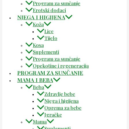
Program za sunčanje
Erotski dodaci
NJEGA I HIGIJENA
Koža
Lice
Tijelo
Kosa
Suplementi
Program za sunčanje
Opekotine i regeneracija
PROGRAM ZA SUNČANJE
MAMA I BEBA
Beba
Zdravlje bebe
Njega i higijena
Oprema za bebe
Igračke
Mama
Suplementi