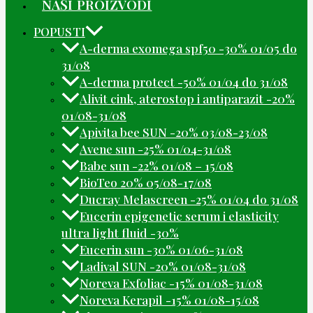
NAŠI PROIZVODI
POPUSTI
A-derma exomega spf50 -30% 01/05 do
31/08
A-derma protect -50% 01/04 do 31/08
Alivit cink, aterostop i antiparazit -20%
01/08-31/08
Apivita bee SUN -20% 03/08-23/08
Avene sun -25% 01/04-31/08
Babe sun -22% 01/08 – 15/08
BioTeo 20% 05/08-17/08
Ducray Melascreen -25% 01/04 do 31/08
Eucerin epigenetic serum i elasticity
ultra light fluid -30%
Eucerin sun -30% 01/06-31/08
Ladival SUN -20% 01/08-31/08
Noreva Exfoliac -15% 01/08-31/08
Noreva Kerapil -15% 01/08-15/08