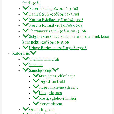
fluid -30%
Eucerin sun -30% 01/06-31/08
Ladival SUN -20% 01/08-31/08
Noreva Exfoliac -15% 01/08-31/08
Noreva Kerapil -15% 01/08-15/08
Pharmaceris sun -30% 01/05-31/08
Solgar ester C astaxantin beta karoten cink kosa
koža nokti -20% 01/08-15/08
Uriage Bariesun -20% 03/08-23/08
Kategorije
Vitamini i minerali
Imunitet
Samoliječenje
Srce, jetra, cirkulacija
Digestivni trakt
Reproduktivno zdravlje
Uho, grlo, nos
Kosti, zglobovi i mišići
Nervni sistem
Oralna higijena