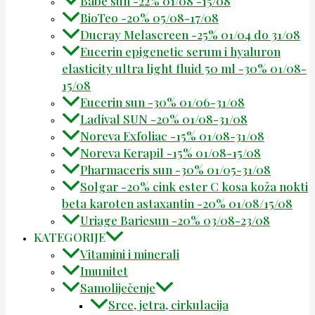
Babe sun -22% 01/08 -15/08
BioTeo -20% 05/08-17/08
Ducray Melascreen -25% 01/04 do 31/08
Eucerin epigenetic serum i hyaluron
elasticity ultra light fluid 50 ml -30% 01/08-
15/08
Eucerin sun -30% 01/06-31/08
Ladival SUN -20% 01/08-31/08
Noreva Exfoliac -15% 01/08-31/08
Noreva Kerapil -15% 01/08-15/08
Pharmaceris sun -30% 01/05-31/08
Solgar -20% cink ester C kosa koža nokti
beta karoten astaxantin -20% 01/08/15/08
Uriage Bariesun -20% 03/08-23/08
KATEGORIJE
Vitamini i minerali
Imunitet
Samoliječenje
Srce, jetra, cirkulacija