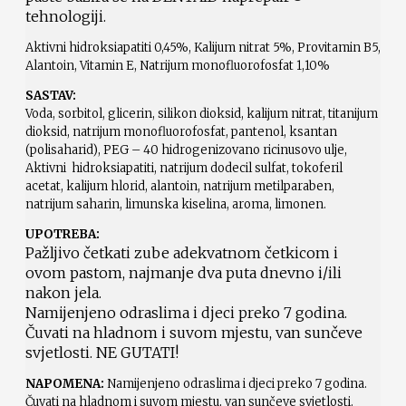
tehnologiji.
Aktivni hidroksiapatiti 0,45%, Kalijum nitrat 5%, Provitamin B5,
Alantoin, Vitamin E, Natrijum monofluorofosfat 1,10%
SASTAV:
Voda, sorbitol, glicerin, silikon dioksid, kalijum nitrat, titanijum
dioksid, natrijum monofluorofosfat, pantenol, ksantan
(polisaharid), PEG – 40 hidrogenizovano ricinusovo ulje,
Aktivni hidroksiapatiti, natrijum dodecil sulfat, tokoferil
acetat, kalijum hlorid, alantoin, natrijum metilparaben,
natrijum saharin, limunska kiselina, aroma, limonen.
UPOTREBA:
Pažljivo četkati zube adekvatnom četkicom i
ovom pastom, najmanje dva puta dnevno i/ili
nakon jela.
Namijenjeno odraslima i djeci preko 7 godina.
Čuvati na hladnom i suvom mjestu, van sunčeve
svjetlosti. NE GUTATI!
NAPOMENA:
Namijenjeno odraslima i djeci preko 7 godina.
Čuvati na hladnom i suvom mjestu, van sunčeve svjetlosti.