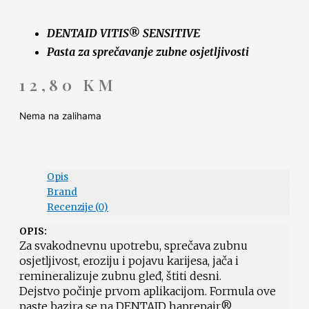
DENTAID VITIS® SENSITIVE
Pasta za sprečavanje zubne osjetljivosti
12,80
KM
Nema na zalihama
Opis
Brand
Recenzije (0)
OPIS:
Za svakodnevnu upotrebu, sprečava zubnu
osjetljivost, eroziju i pojavu karijesa, jača i
remineralizuje zubnu gleđ, štiti desni.
Dejstvo počinje prvom aplikacijom. Formula ove
paste bazira se na DENTAID haprepair®