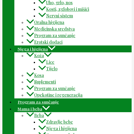
Uho, grlo, nos
Kosti, zglobovi i mišići
Nervni sistem
Oralna higijena
Medicinska sredstva
Program za sunčanje
Erotski dodaci
Njega i higijena
Koža
Lice
Tijelo
Kosa
Suplementi
Program za sunčanje
Opekotine i regeneracija
Program za sunčanje
Mama i beba
Beba
Zdravlje bebe
Njega i higijena