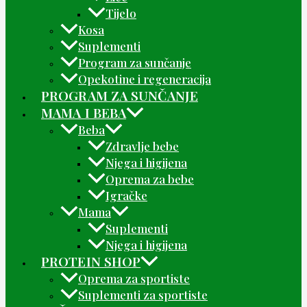
Tijelo
Kosa
Suplementi
Program za sunčanje
Opekotine i regeneracija
PROGRAM ZA SUNČANJE
MAMA I BEBA
Beba
Zdravlje bebe
Njega i higijena
Oprema za bebe
Igračke
Mama
Suplementi
Njega i higijena
PROTEIN SHOP
Oprema za sportiste
Suplementi za sportiste