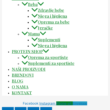
Beba
Zdravlje bebe
Njega i higijena
Oprema za bebe
Igračke
Mama
Suplementi
Njega i higijena
PROTEIN SHOP
Oprema za sportiste
Suplementi za sportiste
NAŠI PROIZVODI
BRENDOVI
BLOG
O NAMA
KONTAKT
Facebook
Instagram
Phone-alt
Envelope