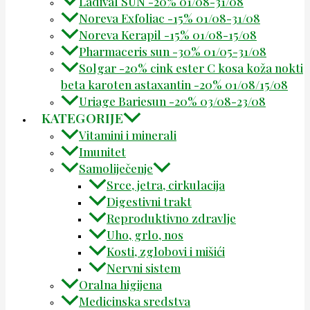
Ladival SUN -20% 01/08-31/08
Noreva Exfoliac -15% 01/08-31/08
Noreva Kerapil -15% 01/08-15/08
Pharmaceris sun -30% 01/05-31/08
Solgar -20% cink ester C kosa koža nokti
beta karoten astaxantin -20% 01/08/15/08
Uriage Bariesun -20% 03/08-23/08
KATEGORIJE
Vitamini i minerali
Imunitet
Samoliječenje
Srce, jetra, cirkulacija
Digestivni trakt
Reproduktivno zdravlje
Uho, grlo, nos
Kosti, zglobovi i mišići
Nervni sistem
Oralna higijena
Medicinska sredstva