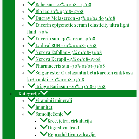
Babe sun -22% 01/08 – 15/08
BioTeo 20% 05/08-17/08
Ducray Melascreen -25% 01/04 do 31/08
Eucerin epigenetic serum i elasticity ultra light
fluid -30%
Eucerin sun -30% 01/06-31/08
Ladival SUN -20% 01/08-31/08
Noreva Exfoliac -15% 01/08-31/08
Noreva Kerapil -15% 01/08-15/08
Pharmaceris sun -30% 01/05-31/08
Solgar ester C astaxantin beta karoten cink kosa
koža nokti -20% 01/08-15/08
Uriage Bariesun -20% 03/08-23/08
Kategorije
Vitamini i minerali
Imunitet
Samoliječenje
Srce, jetra, cirkulacija
Digestivni trakt
Reproduktivno zdravlje