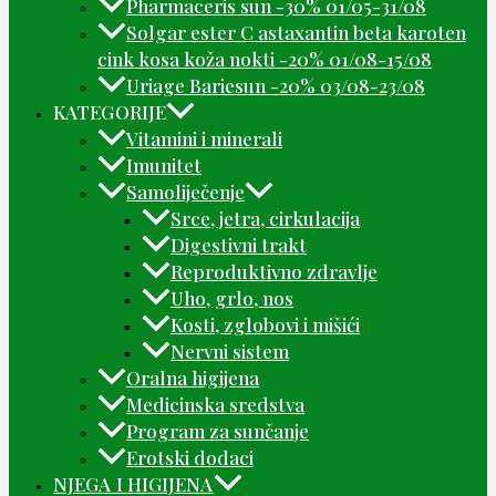
Pharmaceris sun -30% 01/05-31/08
Solgar ester C astaxantin beta karoten
cink kosa koža nokti -20% 01/08-15/08
Uriage Bariesun -20% 03/08-23/08
KATEGORIJE
Vitamini i minerali
Imunitet
Samoliječenje
Srce, jetra, cirkulacija
Digestivni trakt
Reproduktivno zdravlje
Uho, grlo, nos
Kosti, zglobovi i mišići
Nervni sistem
Oralna higijena
Medicinska sredstva
Program za sunčanje
Erotski dodaci
NJEGA I HIGIJENA