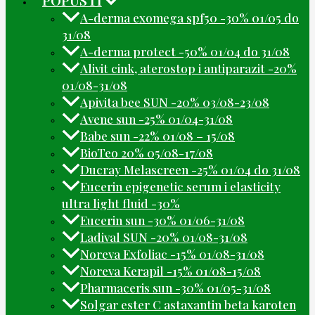
A-derma exomega spf50 -30% 01/05 do
31/08
A-derma protect -50% 01/04 do 31/08
Alivit cink, aterostop i antiparazit -20%
01/08-31/08
Apivita bee SUN -20% 03/08-23/08
Avene sun -25% 01/04-31/08
Babe sun -22% 01/08 – 15/08
BioTeo 20% 05/08-17/08
Ducray Melascreen -25% 01/04 do 31/08
Eucerin epigenetic serum i elasticity
ultra light fluid -30%
Eucerin sun -30% 01/06-31/08
Ladival SUN -20% 01/08-31/08
Noreva Exfoliac -15% 01/08-31/08
Noreva Kerapil -15% 01/08-15/08
Pharmaceris sun -30% 01/05-31/08
Solgar ester C astaxantin beta karoten