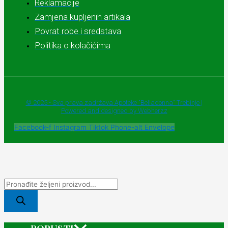
Reklamacije
Zamjena kupljenih artikala
Povrat robe i sredstava
Politika o kolačićima
© 2025 - Sva prava zadržava Apoteke "Belladonna" Trebinje |
Powered and designed by Webherzz
Facebook-f
Instagram
Tiktok
Phone-alt
Envelope
POPUSTI