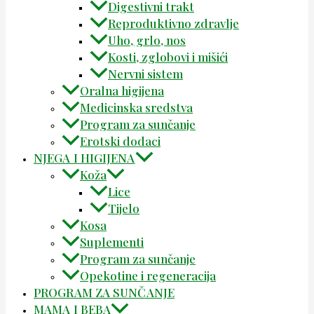
Digestivni trakt
Reproduktivno zdravlje
Uho, grlo, nos
Kosti, zglobovi i mišići
Nervni sistem
Oralna higijena
Medicinska sredstva
Program za sunčanje
Erotski dodaci
NJEGA I HIGIJENA
Koža
Lice
Tijelo
Kosa
Suplementi
Program za sunčanje
Opekotine i regeneracija
PROGRAM ZA SUNČANJE
MAMA I BEBA