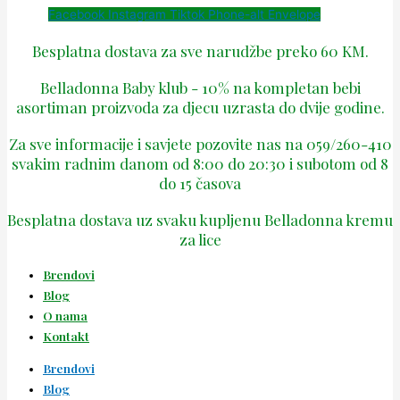
Facebook
Instagram
Tiktok
Phone-alt
Envelope
Besplatna dostava za sve narudžbe preko 60 KM.
Belladonna Baby klub - 10% na kompletan bebi
asortiman proizvoda za djecu uzrasta do dvije godine.
Za sve informacije i savjete pozovite nas na 059/260-410
svakim radnim danom od 8:00 do 20:30 i subotom od 8
do 15 časova
Besplatna dostava uz svaku kupljenu Belladonna kremu
za lice
Brendovi
Blog
O nama
Kontakt
Brendovi
Blog