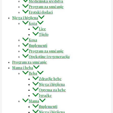
Medicinska sredstva
Program za sunčanje
Erotski dodaci
Njega i higijena
Koža
Lice
Tijelo
Kosa
Suplementi
Program za sunčanje
Opekotine i regeneracija
Program za sunčanje
Mama i beba
Beba
Zdravlje bebe
Njega i higijena
Oprema za bebe
Igračke
Mama
Suplementi
Njega i higijena