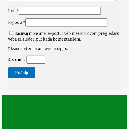
Ime
*
E-pošta
*
Sačuvaj moje ime, e-poštu i veb mesto u ovom pregledaču
veba za sledeći put kada komentarišem.
Please enter an answer in digits:
4 × one =