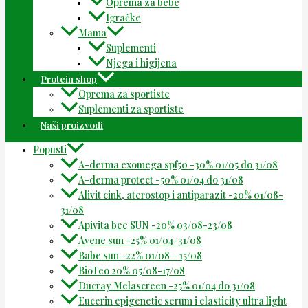
Oprema za bebe
Igračke
Mama
Suplementi
Njega i higijena
Protein shop
Oprema za sportiste
Suplementi za sportiste
Naši proizvodi
Popusti
A-derma exomega spf50 -30% 01/05 do 31/08
A-derma protect -50% 01/04 do 31/08
Alivit cink, aterostop i antiparazit -20% 01/08-
31/08
Apivita bee SUN -20% 03/08-23/08
Avene sun -25% 01/04-31/08
Babe sun -22% 01/08 – 15/08
BioTeo 20% 05/08-17/08
Ducray Melascreen -25% 01/04 do 31/08
Eucerin epigenetic serum i elasticity ultra light