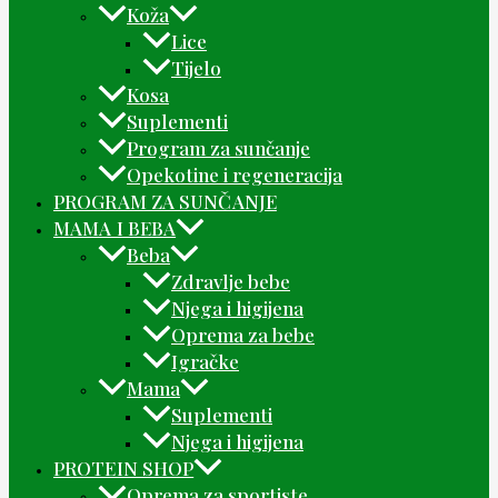
Koža
Lice
Tijelo
Kosa
Suplementi
Program za sunčanje
Opekotine i regeneracija
PROGRAM ZA SUNČANJE
MAMA I BEBA
Beba
Zdravlje bebe
Njega i higijena
Oprema za bebe
Igračke
Mama
Suplementi
Njega i higijena
PROTEIN SHOP
Oprema za sportiste