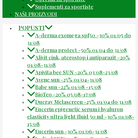
Suplementi za sportiste
NAŠI PROIZVODI
POPUSTI
A-derma exomega spf50 -30% 01/05 do
31/08
A-derma protect -50% 01/04 do 31/08
Alivit cink, aterostop i antiparazit -20%
01/08-31/08
Apivita bee SUN -20% 03/08-23/08
Avene sun -25% 01/04-31/08
Babe sun -22% 01/08 -15/08
BioTeo -20% 05/08-17/08
Ducray Melascreen -25% 01/04 do 31/08
Eucerin epigenetic serum i hyaluron
elasticity ultra light fluid 50 ml -30% 01/08-
15/08
Eucerin sun -30% 01/06-31/08