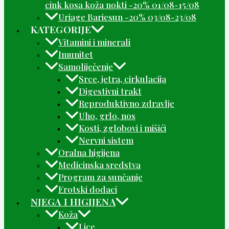
cink kosa koža nokti -20% 01/08-15/08
Uriage Bariesun -20% 03/08-23/08
KATEGORIJE
Vitamini i minerali
Imunitet
Samoliječenje
Srce, jetra, cirkulacija
Digestivni trakt
Reproduktivno zdravlje
Uho, grlo, nos
Kosti, zglobovi i mišići
Nervni sistem
Oralna higijena
Medicinska sredstva
Program za sunčanje
Erotski dodaci
NJEGA I HIGIJENA
Koža
Lice