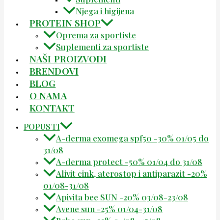
Njega i higijena
PROTEIN SHOP
Oprema za sportiste
Suplementi za sportiste
NAŠI PROIZVODI
BRENDOVI
BLOG
O NAMA
KONTAKT
POPUSTI
A-derma exomega spf50 -30% 01/05 do
31/08
A-derma protect -50% 01/04 do 31/08
Alivit cink, aterostop i antiparazit -20%
01/08-31/08
Apivita bee SUN -20% 03/08-23/08
Avene sun -25% 01/04-31/08