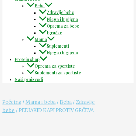
Beba
Zdravlje bebe
Njega i higijena
Oprema za bebe
Igračke
Mama
Suplementi
Njega i higijena
Protein shop
Oprema za sportiste
Suplementi za sportiste
Naši proizvodi
Početna
/
Mama i beba
/
Beba
/
Zdravlje
bebe
/ PEDIAKID KAPI PROTIV GRČEVA