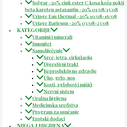
Solgar -20% cink ester C kosa koža nokti
beta karoten astaxantin -20% 01/08/15/08
Uriage Eau thermal -20% 10/08-16/08
Uriage Bariesun -20% 03/08-23/08
KATEGORIJE
Vitamini i minerali
Imunitet
Samoliječenje
Srce, jetra, cirkulacija
Digestivni trakt
Reproduktivno zdravlje
Uho, grlo, nos
Kosti, zglobovi i mišići
Nervni sistem
Oralna higijena
Medicinska sredstva
Program za sunčanje
Erotski dodaci
NJEGA I HIGIJENA