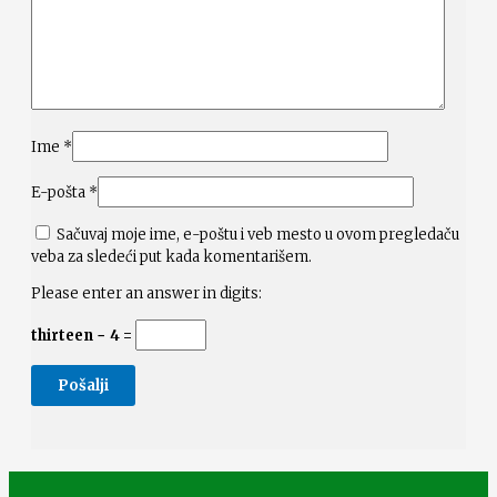
Ime
*
E-pošta
*
Sačuvaj moje ime, e-poštu i veb mesto u ovom pregledaču
veba za sledeći put kada komentarišem.
Please enter an answer in digits:
thirteen − 4 =