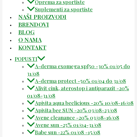
Oprema za sportiste
Suplementi za sportiste
NAŠI PROIZVODI
BRENDOVI
BLOG
O NAMA
KONTAKT
POPUSTI
A-derma exomega spf50 -30% 01/05 do
31/08
A-derma protect -50% 01/04 do 31/08
Alivit cink, aterostop i antiparazit -20%
01/08-31/08
Apivita aqua beelicious -20% 10/08-16/08
Apivita bee SUN -20% 03/08-23/08
Avene cleanance -20% 03/08-16/08
Avene sun -25% 01/04-31/08
Babe sun -22% 01/08 -15/08