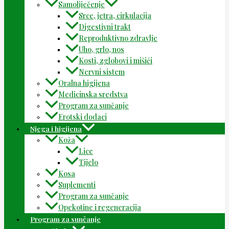
Samoliječenje
Srce, jetra, cirkulacija
Digestivni trakt
Reproduktivno zdravlje
Uho, grlo, nos
Kosti, zglobovi i mišići
Nervni sistem
Oralna higijena
Medicinska sredstva
Program za sunčanje
Erotski dodaci
Njega i higijena
Koža
Lice
Tijelo
Kosa
Suplementi
Program za sunčanje
Opekotine i regeneracija
Program za sunčanje