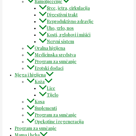
Samoliječenje
Srce, jetra, cirkulacija
Digestivni trakt
Reproduktivno zdravlje
Uho, grlo, nos
Kosti, zglobovi i mišići
Nervni sistem
Oralna higijena
Medicinska sredstva
Program za sunčanje
Erotski dodaci
Njega i higijena
Koža
Lice
Tijelo
Kosa
Suplementi
Program za sunčanje
Opekotine i regeneracija
Program za sunčanje
Mama i beba