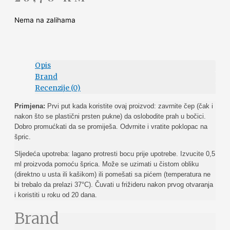
Nema na zalihama
Opis
Brand
Recenzije (0)
Primjena:
Prvi put kada koristite ovaj proizvod: zavrnite čep (čak i
nakon što se plastični prsten pukne) da oslobodite prah u bočici.
Dobro promućkati da se promiješa. Odvrnite i vratite poklopac na
špric.
Sljedeća upotreba: lagano protresti bocu prije upotrebe. Izvucite 0,5
ml proizvoda pomoću šprica. Može se uzimati u čistom obliku
(direktno u usta ili kašikom) ili pomešati sa pićem (temperatura ne
bi trebalo da prelazi 37°C). Čuvati u frižideru nakon prvog otvaranja
i koristiti u roku od 20 dana.
Brand