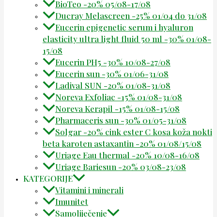
BioTeo -20% 05/08-17/08
Ducray Melascreen -25% 01/04 do 31/08
Eucerin epigenetic serum i hyaluron
elasticity ultra light fluid 50 ml -30% 01/08-
15/08
Eucerin PH5 -30% 10/08-27/08
Eucerin sun -30% 01/06-31/08
Ladival SUN -20% 01/08-31/08
Noreva Exfoliac -15% 01/08-31/08
Noreva Kerapil -15% 01/08-15/08
Pharmaceris sun -30% 01/05-31/08
Solgar -20% cink ester C kosa koža nokti
beta karoten astaxantin -20% 01/08/15/08
Uriage Eau thermal -20% 10/08-16/08
Uriage Bariesun -20% 03/08-23/08
KATEGORIJE
Vitamini i minerali
Imunitet
Samoliječenje