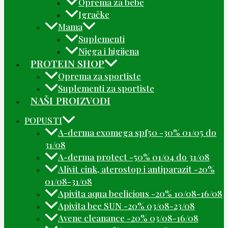
Oprema za bebe
Igračke
Mama
Suplementi
Njega i higijena
PROTEIN SHOP
Oprema za sportiste
Suplementi za sportiste
NAŠI PROIZVODI
POPUSTI
A-derma exomega spf50 -30% 01/05 do
31/08
A-derma protect -50% 01/04 do 31/08
Alivit cink, aterostop i antiparazit -20%
01/08-31/08
Apivita aqua beelicious -20% 10/08-16/08
Apivita bee SUN -20% 03/08-23/08
Avene cleanance -20% 03/08-16/08