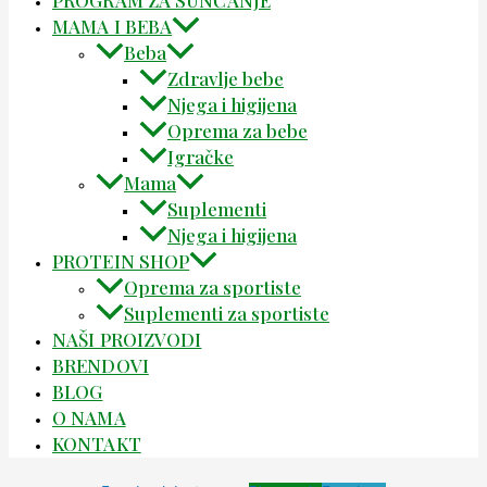
PROGRAM ZA SUNČANJE
MAMA I BEBA
Beba
Zdravlje bebe
Njega i higijena
Oprema za bebe
Igračke
Mama
Suplementi
Njega i higijena
PROTEIN SHOP
Oprema za sportiste
Suplementi za sportiste
NAŠI PROIZVODI
BRENDOVI
BLOG
O NAMA
KONTAKT