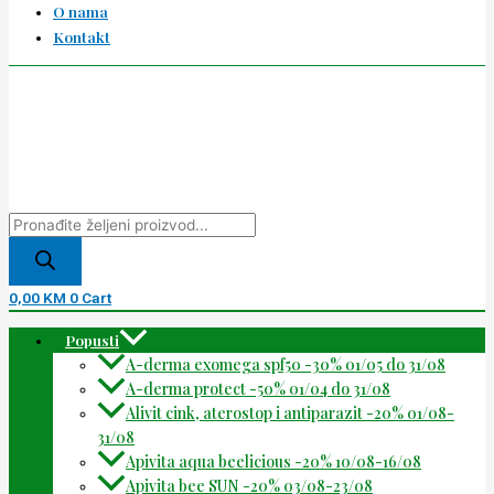
O nama
Kontakt
0,00
KM
0
Cart
Popusti
A-derma exomega spf50 -30% 01/05 do 31/08
A-derma protect -50% 01/04 do 31/08
Alivit cink, aterostop i antiparazit -20% 01/08-
31/08
Apivita aqua beelicious -20% 10/08-16/08
Apivita bee SUN -20% 03/08-23/08