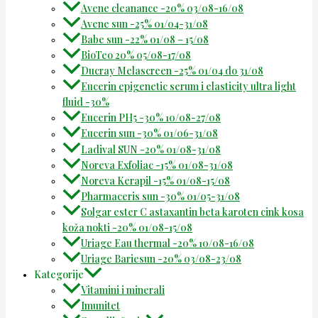
Avene cleanance -20% 03/08-16/08
Avene sun -25% 01/04-31/08
Babe sun -22% 01/08 – 15/08
BioTeo 20% 05/08-17/08
Ducray Melascreen -25% 01/04 do 31/08
Eucerin epigenetic serum i elasticity ultra light
fluid -30%
Eucerin PH5 -30% 10/08-27/08
Eucerin sun -30% 01/06-31/08
Ladival SUN -20% 01/08-31/08
Noreva Exfoliac -15% 01/08-31/08
Noreva Kerapil -15% 01/08-15/08
Pharmaceris sun -30% 01/05-31/08
Solgar ester C astaxantin beta karoten cink kosa
koža nokti -20% 01/08-15/08
Uriage Eau thermal -20% 10/08-16/08
Uriage Bariesun -20% 03/08-23/08
Kategorije
Vitamini i minerali
Imunitet