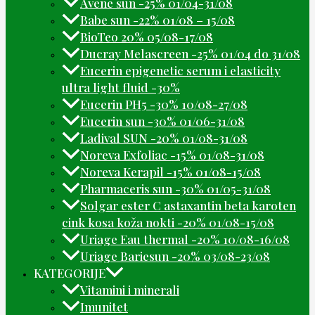
Avene sun -25% 01/04-31/08
Babe sun -22% 01/08 – 15/08
BioTeo 20% 05/08-17/08
Ducray Melascreen -25% 01/04 do 31/08
Eucerin epigenetic serum i elasticity
ultra light fluid -30%
Eucerin PH5 -30% 10/08-27/08
Eucerin sun -30% 01/06-31/08
Ladival SUN -20% 01/08-31/08
Noreva Exfoliac -15% 01/08-31/08
Noreva Kerapil -15% 01/08-15/08
Pharmaceris sun -30% 01/05-31/08
Solgar ester C astaxantin beta karoten
cink kosa koža nokti -20% 01/08-15/08
Uriage Eau thermal -20% 10/08-16/08
Uriage Bariesun -20% 03/08-23/08
KATEGORIJE
Vitamini i minerali
Imunitet