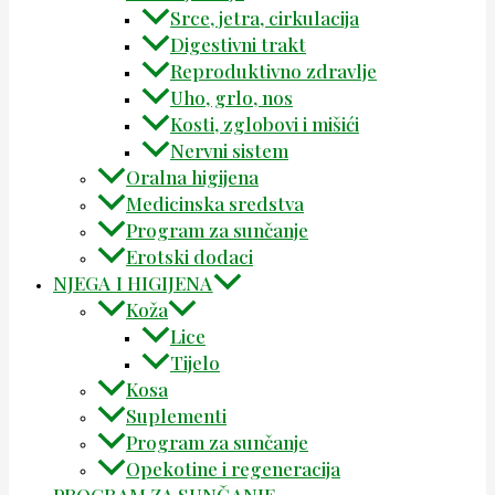
Srce, jetra, cirkulacija
Digestivni trakt
Reproduktivno zdravlje
Uho, grlo, nos
Kosti, zglobovi i mišići
Nervni sistem
Oralna higijena
Medicinska sredstva
Program za sunčanje
Erotski dodaci
NJEGA I HIGIJENA
Koža
Lice
Tijelo
Kosa
Suplementi
Program za sunčanje
Opekotine i regeneracija