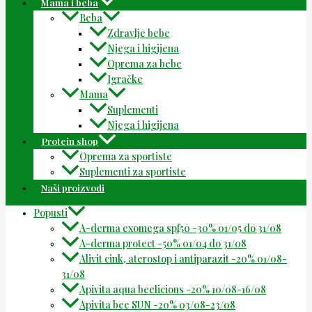
Mama i beba
Beba
Zdravlje bebe
Njega i higijena
Oprema za bebe
Igračke
Mama
Suplementi
Njega i higijena
Protein shop
Oprema za sportiste
Suplementi za sportiste
Naši proizvodi
Popusti
A-derma exomega spf50 -30% 01/05 do 31/08
A-derma protect -50% 01/04 do 31/08
Alivit cink, aterostop i antiparazit -20% 01/08-
31/08
Apivita aqua beelicious -20% 10/08-16/08
Apivita bee SUN -20% 03/08-23/08