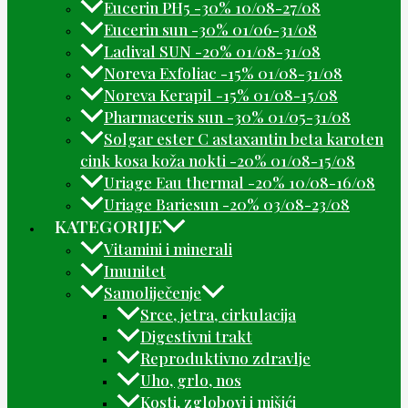
Eucerin PH5 -30% 10/08-27/08
Eucerin sun -30% 01/06-31/08
Ladival SUN -20% 01/08-31/08
Noreva Exfoliac -15% 01/08-31/08
Noreva Kerapil -15% 01/08-15/08
Pharmaceris sun -30% 01/05-31/08
Solgar ester C astaxantin beta karoten
cink kosa koža nokti -20% 01/08-15/08
Uriage Eau thermal -20% 10/08-16/08
Uriage Bariesun -20% 03/08-23/08
KATEGORIJE
Vitamini i minerali
Imunitet
Samoliječenje
Srce, jetra, cirkulacija
Digestivni trakt
Reproduktivno zdravlje
Uho, grlo, nos
Kosti, zglobovi i mišići