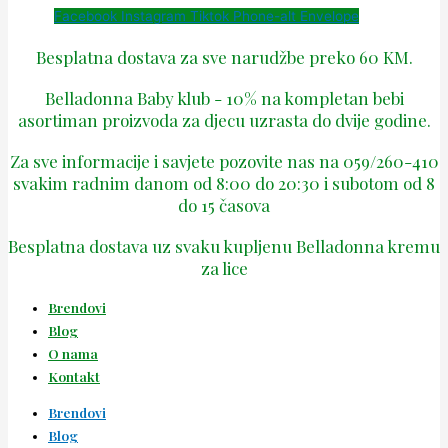
Facebook
Instagram
Tiktok
Phone-alt
Envelope
Besplatna dostava za sve narudžbe preko 60 KM.
Belladonna Baby klub - 10% na kompletan bebi
asortiman proizvoda za djecu uzrasta do dvije godine.
Za sve informacije i savjete pozovite nas na 059/260-410
svakim radnim danom od 8:00 do 20:30 i subotom od 8
do 15 časova
Besplatna dostava uz svaku kupljenu Belladonna kremu
za lice
Brendovi
Blog
O nama
Kontakt
Brendovi
Blog