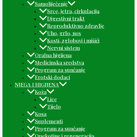
Samoliječenje
Srce, jetra, cirkulacija
Digestivni trakt
Reproduktivno zdravlje
Uho, grlo, nos
Kosti, zglobovi i mišići
Nervni sistem
Oralna higijena
Medicinska sredstva
Program za sunčanje
Erotski dodaci
NJEGA I HIGIJENA
Koža
Lice
Tijelo
Kosa
Suplementi
Program za sunčanje
Opekotine i regeneracija