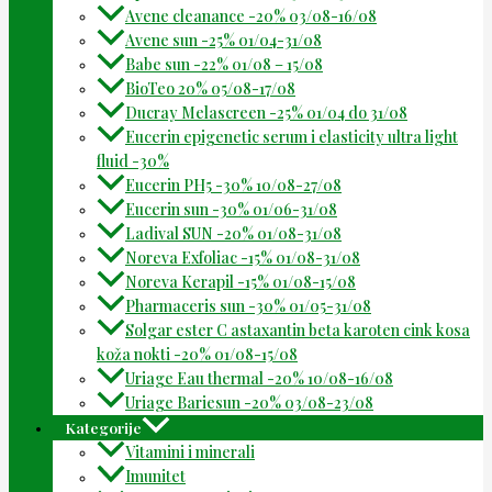
Avene cleanance -20% 03/08-16/08
Avene sun -25% 01/04-31/08
Babe sun -22% 01/08 – 15/08
BioTeo 20% 05/08-17/08
Ducray Melascreen -25% 01/04 do 31/08
Eucerin epigenetic serum i elasticity ultra light
fluid -30%
Eucerin PH5 -30% 10/08-27/08
Eucerin sun -30% 01/06-31/08
Ladival SUN -20% 01/08-31/08
Noreva Exfoliac -15% 01/08-31/08
Noreva Kerapil -15% 01/08-15/08
Pharmaceris sun -30% 01/05-31/08
Solgar ester C astaxantin beta karoten cink kosa
koža nokti -20% 01/08-15/08
Uriage Eau thermal -20% 10/08-16/08
Uriage Bariesun -20% 03/08-23/08
Kategorije
Vitamini i minerali
Imunitet