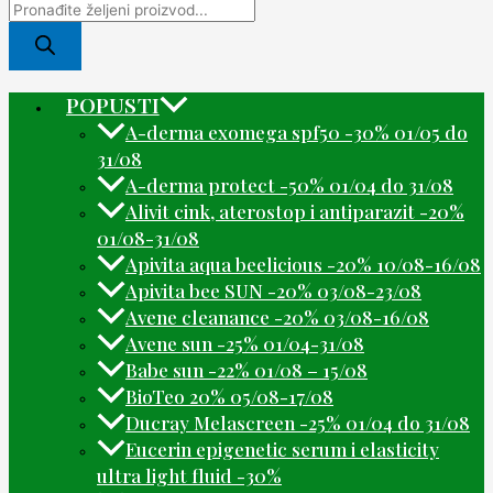
POPUSTI
A-derma exomega spf50 -30% 01/05 do
31/08
A-derma protect -50% 01/04 do 31/08
Alivit cink, aterostop i antiparazit -20%
01/08-31/08
Apivita aqua beelicious -20% 10/08-16/08
Apivita bee SUN -20% 03/08-23/08
Avene cleanance -20% 03/08-16/08
Avene sun -25% 01/04-31/08
Babe sun -22% 01/08 – 15/08
BioTeo 20% 05/08-17/08
Ducray Melascreen -25% 01/04 do 31/08
Eucerin epigenetic serum i elasticity
ultra light fluid -30%