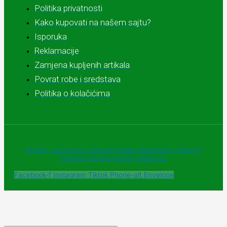
Politika privatnosti
Kako kupovati na našem sajtu?
Isporuka
Reklamacije
Zamjena kupljenih artikala
Povrat robe i sredstava
Politika o kolačićima
© 2025 - Sva prava zadržava Apoteke "Belladonna" Trebinje |
Powered and designed by Webherzz
Facebook-f
Instagram
Tiktok
Phone-alt
Envelope