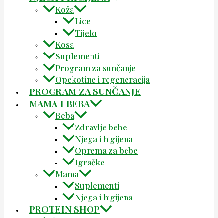
Koža
Lice
Tijelo
Kosa
Suplementi
Program za sunčanje
Opekotine i regeneracija
PROGRAM ZA SUNČANJE
MAMA I BEBA
Beba
Zdravlje bebe
Njega i higijena
Oprema za bebe
Igračke
Mama
Suplementi
Njega i higijena
PROTEIN SHOP