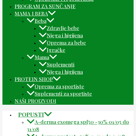
PROGRAM ZA SUNČANJE
MAMA I BEBA
Beba
Zdravlje bebe
Njega i higijena
Oprema za bebe
Igračke
Mama
Suplementi
Njega i higijena
PROTEIN SHOP
Oprema za sportiste
Suplementi za sportiste
NAŠI PROIZVODI
POPUSTI
A-derma exomega spf50 -30% 01/05 do
31/08