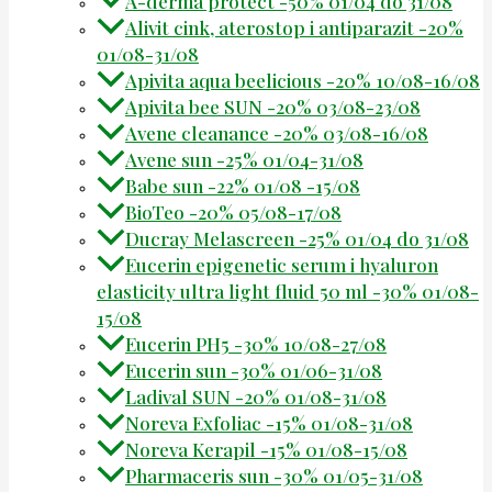
A-derma protect -50% 01/04 do 31/08
Alivit cink, aterostop i antiparazit -20%
01/08-31/08
Apivita aqua beelicious -20% 10/08-16/08
Apivita bee SUN -20% 03/08-23/08
Avene cleanance -20% 03/08-16/08
Avene sun -25% 01/04-31/08
Babe sun -22% 01/08 -15/08
BioTeo -20% 05/08-17/08
Ducray Melascreen -25% 01/04 do 31/08
Eucerin epigenetic serum i hyaluron
elasticity ultra light fluid 50 ml -30% 01/08-
15/08
Eucerin PH5 -30% 10/08-27/08
Eucerin sun -30% 01/06-31/08
Ladival SUN -20% 01/08-31/08
Noreva Exfoliac -15% 01/08-31/08
Noreva Kerapil -15% 01/08-15/08
Pharmaceris sun -30% 01/05-31/08