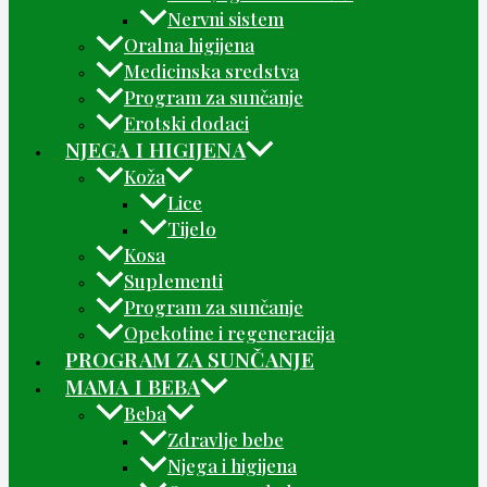
Nervni sistem
Oralna higijena
Medicinska sredstva
Program za sunčanje
Erotski dodaci
NJEGA I HIGIJENA
Koža
Lice
Tijelo
Kosa
Suplementi
Program za sunčanje
Opekotine i regeneracija
PROGRAM ZA SUNČANJE
MAMA I BEBA
Beba
Zdravlje bebe
Njega i higijena