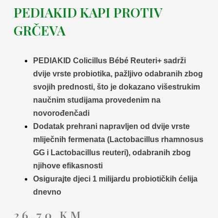
PEDIAKID KAPI PROTIV
GRČEVA
PEDIAKID Colicillus Bébé Reuteri+ sadrži
dvije vrste probiotika, pažljivo odabranih zbog
svojih prednosti, što je dokazano višestrukim
naučnim studijama provedenim na
novorođenčadi
Dodatak prehrani napravljen od dvije vrste
mliječnih fermenata (Lactobacillus rhamnosus
GG i Lactobacillus reuteri), odabranih zbog
njihove efikasnosti
Osigurajte djeci 1 milijardu probiotičkih ćelija
dnevno
26,70
KM