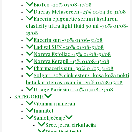
BioTeo -20% 05/08-17/08
Ducray Melascreen -25% 01/04 do 31/08
Eucerin epigenetic serum i hyaluron
elasticity ultra light fluid 50 ml -30% 01/08-
15/08
Eucerin sun -30% 01/06-31/08
Ladival SUN -20% 01/08-31/08
Noreva Exfoliac -15% 01/08-31/08
Noreva Kerapil -15% 01/08-15/08
Pharmaceris sun -30% 01/05-31/08
Solgar -20% cink ester C kosa koža nokti
beta karoten astaxantin -20% 01/08/15/08
Uriage Bariesun -20% 03/08-23/08
KATEGORIJE
Vitamini i minerali
Imunitet
Samoliječenje
Srce, jetra, cirkulacija
Digestivni trakt