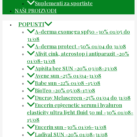
Suplementi za sportiste
NAŠI PROIZVODI
POPUSTI
A-derma exomega spf50 -30% 01/05 do
31/08
A-derma protect -50% 01/04 do 31/08
Alivit cink, aterostop i antiparazit -20%
01/08-31/08
Apivita bee SUN -20% 03/08-23/08
Avene sun -25% 01/04-31/08
Babe sun -22% 01/08 -15/08
BioTeo -20% 05/08-17/08
Ducray Melascreen -25% 01/04 do 31/08
Eucerin epigenetic serum i hyaluron
elasticity ultra light fluid 50 ml -30% 01/08-
15/08
Eucerin sun -30% 01/06-31/08
Ladival SUN -20% 01/08-31/08