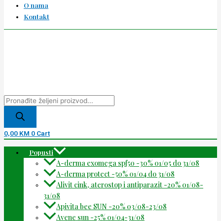
O nama
Kontakt
0,00
KM
0
Cart
Popusti
A-derma exomega spf50 -30% 01/05 do 31/08
A-derma protect -50% 01/04 do 31/08
Alivit cink, aterostop i antiparazit -20% 01/08-
31/08
Apivita bee SUN -20% 03/08-23/08
Avene sun -25% 01/04-31/08