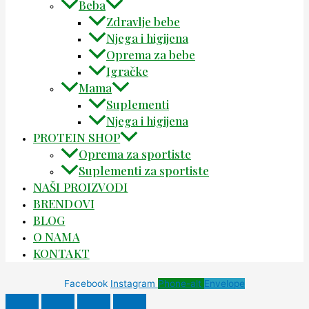
Beba
Zdravlje bebe
Njega i higijena
Oprema za bebe
Igračke
Mama
Suplementi
Njega i higijena
PROTEIN SHOP
Oprema za sportiste
Suplementi za sportiste
NAŠI PROIZVODI
BRENDOVI
BLOG
O NAMA
KONTAKT
Facebook
Instagram
Phone-alt
Envelope