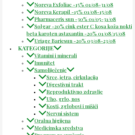
Noreva Exfoliac -15% 01/08-31/08
Noreva Kerapil -15% 01/08-15/08
Pharmaceris sun -30% 01/05-31/08
Solgar -20% cink ester C kosa koža nokti
beta karoten astaxantin -20% 01/08/15/08
Uriage Bariesun -20% 03/08-23/08
KATEGORIJE
Vitamini i minerali
Imunitet
Samoliječenje
Srce, jetra, cirkulacija
Digestivni trakt
Reproduktivno zdravlje
Uho, grlo, nos
Kosti, zglobovi i mišići
Nervni sistem
Oralna higijena
Medicinska sredstva