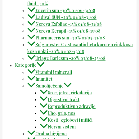
fluid -30%
Eucerin sun -30% 01/06-31/08
Ladival SUN -20% 01/08-31/08
Noreva Exfoliac -15% 01/08-31/08
Noreva Kerapil -15% 01/08-15/08
Pharmaceris sun -30% 01/05-31/08
Solgar ester C astaxantin beta karoten cink kosa
koža nokti -20% 01/08-15/08
Uriage Bariesun -20% 03/08-23/08
Kategorije
Vitamini i minerali
Imunitet
Samoliječenje
Srce, jetra, cirkulacija
Digestivni trakt
Reproduktivno zdravlje
Uho, grlo, nos
Kosti, zglobovi i mišići
Nervni sistem
Oralna higijena