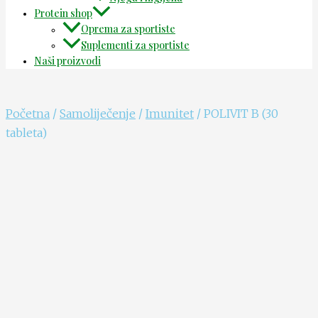
Protein shop
Oprema za sportiste
Suplementi za sportiste
Naši proizvodi
Početna
/
Samoliječenje
/
Imunitet
/ POLIVIT B (30
tableta)