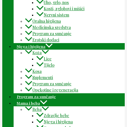
Uho, grlo, nos
Kosti, zglobovi i mišići
Nervni sistem
Oralna higijena
Medicinska sredstva
Program za sunčanje
Erotski dodaci
Njega i higijena
Koža
Lice
Tijelo
Kosa
Suplementi
Program za sunčanje
Opekotine i regeneracija
Program za sunčanje
Mama i beba
Beba
Zdravlje bebe
Njega i higijena