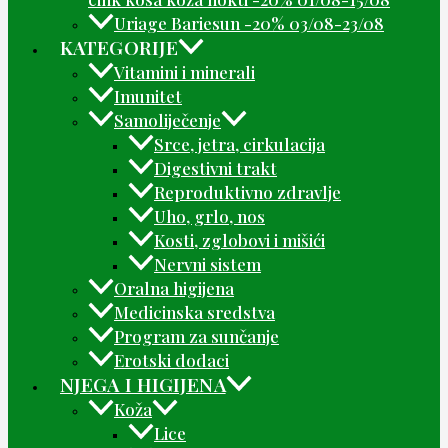
Uriage Bariesun -20% 03/08-23/08
KATEGORIJE
Vitamini i minerali
Imunitet
Samoliječenje
Srce, jetra, cirkulacija
Digestivni trakt
Reproduktivno zdravlje
Uho, grlo, nos
Kosti, zglobovi i mišići
Nervni sistem
Oralna higijena
Medicinska sredstva
Program za sunčanje
Erotski dodaci
NJEGA I HIGIJENA
Koža
Lice