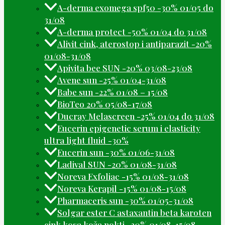
A-derma exomega spf50 -30% 01/05 do
31/08
A-derma protect -50% 01/04 do 31/08
Alivit cink, aterostop i antiparazit -20%
01/08-31/08
Apivita bee SUN -20% 03/08-23/08
Avene sun -25% 01/04-31/08
Babe sun -22% 01/08 – 15/08
BioTeo 20% 05/08-17/08
Ducray Melascreen -25% 01/04 do 31/08
Eucerin epigenetic serum i elasticity
ultra light fluid -30%
Eucerin sun -30% 01/06-31/08
Ladival SUN -20% 01/08-31/08
Noreva Exfoliac -15% 01/08-31/08
Noreva Kerapil -15% 01/08-15/08
Pharmaceris sun -30% 01/05-31/08
Solgar ester C astaxantin beta karoten
cink kosa koža nokti -20% 01/08-15/08