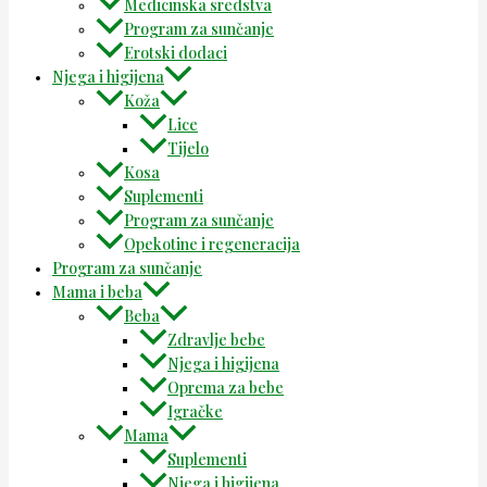
Medicinska sredstva
Program za sunčanje
Erotski dodaci
Njega i higijena
Koža
Lice
Tijelo
Kosa
Suplementi
Program za sunčanje
Opekotine i regeneracija
Program za sunčanje
Mama i beba
Beba
Zdravlje bebe
Njega i higijena
Oprema za bebe
Igračke
Mama
Suplementi
Njega i higijena