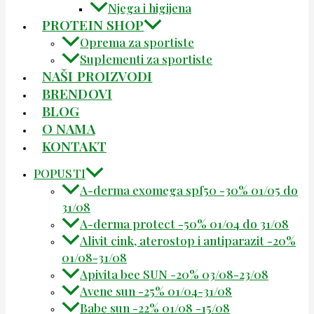
Njega i higijena
PROTEIN SHOP
Oprema za sportiste
Suplementi za sportiste
NAŠI PROIZVODI
BRENDOVI
BLOG
O NAMA
KONTAKT
POPUSTI
A-derma exomega spf50 -30% 01/05 do
31/08
A-derma protect -50% 01/04 do 31/08
Alivit cink, aterostop i antiparazit -20%
01/08-31/08
Apivita bee SUN -20% 03/08-23/08
Avene sun -25% 01/04-31/08
Babe sun -22% 01/08 -15/08