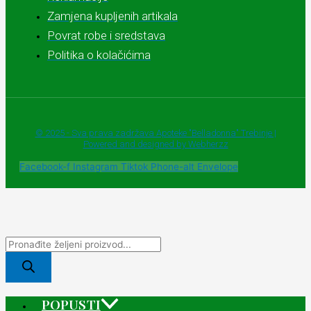
Zamjena kupljenih artikala
Povrat robe i sredstava
Politika o kolačićima
© 2025 - Sva prava zadržava Apoteke "Belladonna" Trebinje |
Powered and designed by Webherzz
Facebook-f
Instagram
Tiktok
Phone-alt
Envelope
POPUSTI