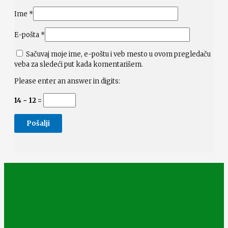
Ime
*
E-pošta
*
Sačuvaj moje ime, e-poštu i veb mesto u ovom pregledaču
veba za sledeći put kada komentarišem.
Please enter an answer in digits:
14 − 12 =