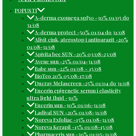
POPUSTI
A-derma exomega spf50 -30% 01/05 do
31/08
A-derma protect -50% 01/04 do 31/08
Alivit cink, aterostop i antiparazit -20%
01/08-31/08
Apivita bee SUN -20% 03/08-23/08
Avene sun -25% 01/04-31/08
Babe sun -22% 01/08 – 15/08
BioTeo 20% 05/08-17/08
Ducray Melascreen -25% 01/04 do 31/08
Eucerin epigenetic serum i elasticity
ultra light fluid -30%
Eucerin sun -30% 01/06-31/08
Ladival SUN -20% 01/08-31/08
Noreva Exfoliac -15% 01/08-31/08
Noreva Kerapil -15% 01/08-15/08
Pharmaceris sun -30% 01/05-31/08