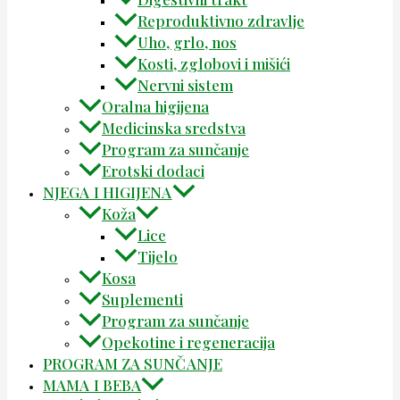
Reproduktivno zdravlje
Uho, grlo, nos
Kosti, zglobovi i mišići
Nervni sistem
Oralna higijena
Medicinska sredstva
Program za sunčanje
Erotski dodaci
NJEGA I HIGIJENA
Koža
Lice
Tijelo
Kosa
Suplementi
Program za sunčanje
Opekotine i regeneracija
PROGRAM ZA SUNČANJE
MAMA I BEBA