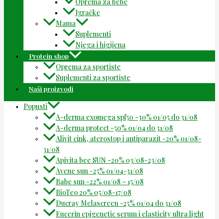
Oprema za bebe
Igračke
Mama
Suplementi
Njega i higijena
Protein shop
Oprema za sportiste
Suplementi za sportiste
Naši proizvodi
Popusti
A-derma exomega spf50 -30% 01/05 do 31/08
A-derma protect -50% 01/04 do 31/08
Alivit cink, aterostop i antiparazit -20% 01/08-
31/08
Apivita bee SUN -20% 03/08-23/08
Avene sun -25% 01/04-31/08
Babe sun -22% 01/08 – 15/08
BioTeo 20% 05/08-17/08
Ducray Melascreen -25% 01/04 do 31/08
Eucerin epigenetic serum i elasticity ultra light