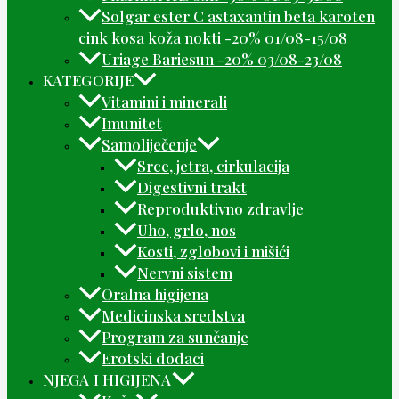
Solgar ester C astaxantin beta karoten
cink kosa koža nokti -20% 01/08-15/08
Uriage Bariesun -20% 03/08-23/08
KATEGORIJE
Vitamini i minerali
Imunitet
Samoliječenje
Srce, jetra, cirkulacija
Digestivni trakt
Reproduktivno zdravlje
Uho, grlo, nos
Kosti, zglobovi i mišići
Nervni sistem
Oralna higijena
Medicinska sredstva
Program za sunčanje
Erotski dodaci
NJEGA I HIGIJENA