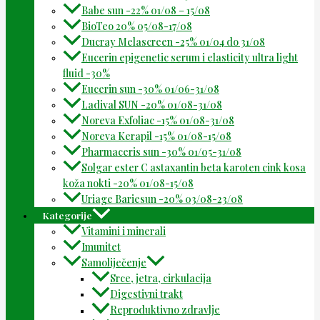
Babe sun -22% 01/08 – 15/08
BioTeo 20% 05/08-17/08
Ducray Melascreen -25% 01/04 do 31/08
Eucerin epigenetic serum i elasticity ultra light
fluid -30%
Eucerin sun -30% 01/06-31/08
Ladival SUN -20% 01/08-31/08
Noreva Exfoliac -15% 01/08-31/08
Noreva Kerapil -15% 01/08-15/08
Pharmaceris sun -30% 01/05-31/08
Solgar ester C astaxantin beta karoten cink kosa
koža nokti -20% 01/08-15/08
Uriage Bariesun -20% 03/08-23/08
Kategorije
Vitamini i minerali
Imunitet
Samoliječenje
Srce, jetra, cirkulacija
Digestivni trakt
Reproduktivno zdravlje