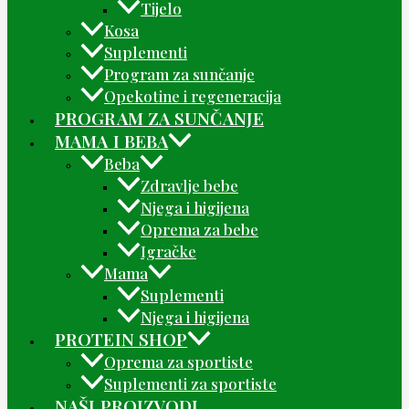
Tijelo
Kosa
Suplementi
Program za sunčanje
Opekotine i regeneracija
PROGRAM ZA SUNČANJE
MAMA I BEBA
Beba
Zdravlje bebe
Njega i higijena
Oprema za bebe
Igračke
Mama
Suplementi
Njega i higijena
PROTEIN SHOP
Oprema za sportiste
Suplementi za sportiste
NAŠI PROIZVODI