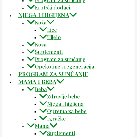
Program za sunčanje
Erotski dodaci
NJEGA I HIGIJENA
Koža
Lice
Tijelo
Kosa
Suplementi
Program za sunčanje
Opekotine i regeneracija
PROGRAM ZA SUNČANJE
MAMA I BEBA
Beba
Zdravlje bebe
Njega i higijena
Oprema za bebe
Igračke
Mama
Suplementi