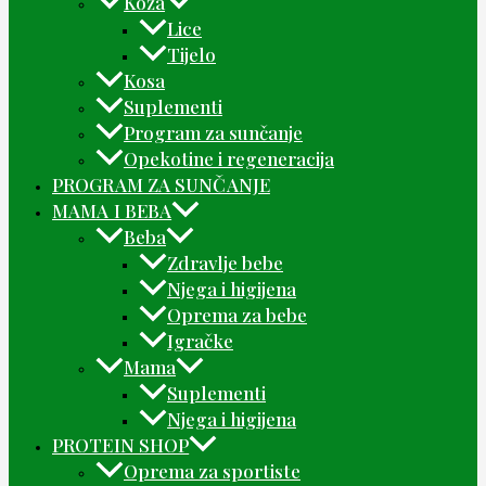
Koža
Lice
Tijelo
Kosa
Suplementi
Program za sunčanje
Opekotine i regeneracija
PROGRAM ZA SUNČANJE
MAMA I BEBA
Beba
Zdravlje bebe
Njega i higijena
Oprema za bebe
Igračke
Mama
Suplementi
Njega i higijena
PROTEIN SHOP
Oprema za sportiste