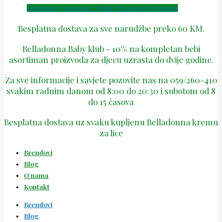
Facebook
Instagram
Tiktok
Phone-alt
Envelope
Besplatna dostava za sve narudžbe preko 60 KM.
Belladonna Baby klub - 10% na kompletan bebi
asortiman proizvoda za djecu uzrasta do dvije godine.
Za sve informacije i savjete pozovite nas na 059/260-410
svakim radnim danom od 8:00 do 20:30 i subotom od 8
do 15 časova
Besplatna dostava uz svaku kupljenu Belladonna kremu
za lice
Brendovi
Blog
O nama
Kontakt
Brendovi
Blog