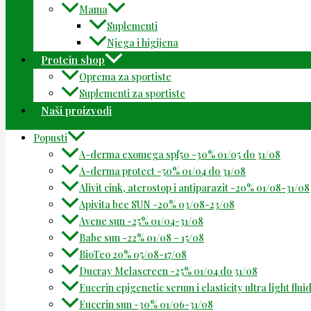
Mama
Suplementi
Njega i higijena
Protein shop
Oprema za sportiste
Suplementi za sportiste
Naši proizvodi
Popusti
A-derma exomega spf50 -30% 01/05 do 31/08
A-derma protect -50% 01/04 do 31/08
Alivit cink, aterostop i antiparazit -20% 01/08-31/08
Apivita bee SUN -20% 03/08-23/08
Avene sun -25% 01/04-31/08
Babe sun -22% 01/08 – 15/08
BioTeo 20% 05/08-17/08
Ducray Melascreen -25% 01/04 do 31/08
Eucerin epigenetic serum i elasticity ultra light flu
Eucerin sun -30% 01/06-31/08