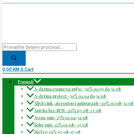
0,00
KM
0
Cart
Popusti
A-derma exomega spf50 -30% 01/05 do 31/08
A-derma protect -50% 01/04 do 31/08
Alivit cink, aterostop i antiparazit -20% 01/08-31/08
Apivita bee SUN -20% 03/08-23/08
Avene sun -25% 01/04-31/08
Babe sun -22% 01/08 – 15/08
BioTeo 20% 05/08-17/08