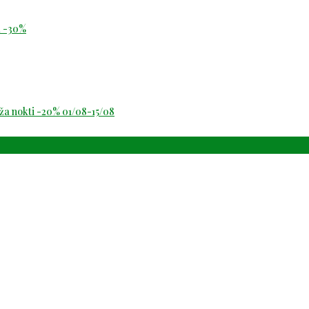
id -30%
oža nokti -20% 01/08-15/08