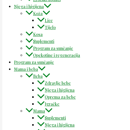
Njega i higijena
Koža
Lice
Tijelo
Kosa
Suplementi
Program za sunčanje
Opekotine i regeneracija
Program za sunčanje
Mama i beba
Beba
Zdravlje bebe
Njega i higijena
Oprema za bebe
Igračke
Mama
Suplementi
Njega i higijena