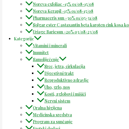
Noreva exfoliac -15% 01/08-15/08
Noreva Kerapil -15% 01/08-15/08
Pharmaceris sun -30% 01/05-31/08
Solgar ester C astaxantin beta karoten cink kosa k
Uriage Bariesun -20% 03/08-23/08
Kategorije
Vitamini i minerali
Imunitet
Samoliječenje
Srce, jetra, cirkulacija
Digestivni trakt
Reproduktivno zdravlje
Uho, grlo, nos
Kosti, zglobovi i mišići
Nervni sistem
Oralna higijena
Medicinska sredstva
Program za sunčanje
Erotski dodaci