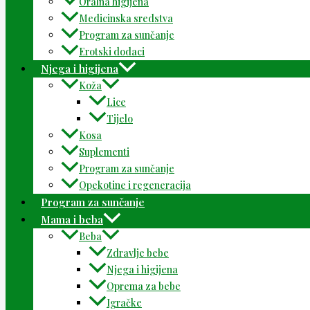
Oralna higijena
Medicinska sredstva
Program za sunčanje
Erotski dodaci
Njega i higijena
Koža
Lice
Tijelo
Kosa
Suplementi
Program za sunčanje
Opekotine i regeneracija
Program za sunčanje
Mama i beba
Beba
Zdravlje bebe
Njega i higijena
Oprema za bebe
Igračke