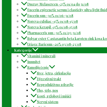
Ducray Melascreen -25% 01/04 do 31/08
Eucerin epigenetic serum i elasticity ultra light flu
Eucerin sun -30% 01/06-31/08
Noreva exfoliac -15% 01/08-15/08
Noreva Kerapil -15% 01/08-15/08
Pharmaceris sun -30% 01/05-31/08
Solgar ester C astaxantin beta karoten cink kosa k
Uriage Bariesun -20% 03/08-23/08
Kategorije
Vitamini i minerali
Imunitet
Samoliječenje
Srce, jetra, cirkulacija
Digestivni trakt
Reproduktivno zdravlje
Uho, grlo, nos
Kosti, zglobovi i mišići
Nervni sistem