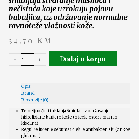
smanjuju stvaranje masnoća i
nečistoća koje uzrokuju pojavu
bubuljica, uz održavanje normalne
ravnoteže vlažnosti kože.
34,70
KM
Dodaj u korpu
-
+
Opis
Brand
Recenzije (0)
Temeljno čisti i uklanja šminku uz održavanje
hidrolipidne barijere kože (micele estera masnih
kiselina).
Reguliše lučenje sebuma i djeluje antibakterijski (cinkov
glukonat).