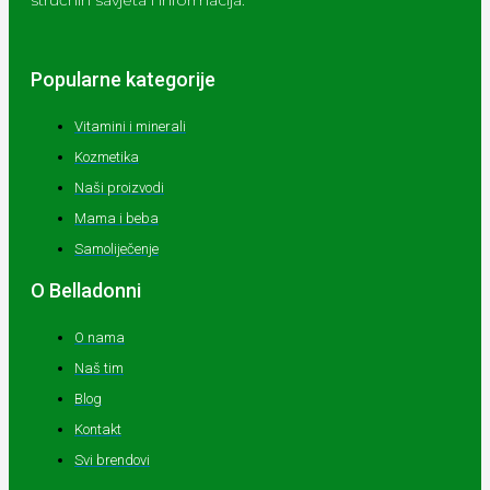
stručnih savjeta i informacija.
Popularne kategorije
Vitamini i minerali
Kozmetika
Naši proizvodi
Mama i beba
Samoliječenje
O Belladonni
O nama
Naš tim
Blog
Kontakt
Svi brendovi