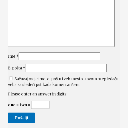
Ime
*
E-pošta
*
Sačuvaj moje ime, e-poštu i veb mesto u ovom pregledaču
veba za sledeći put kada komentarišem.
Please enter an answer in digits:
one × two =