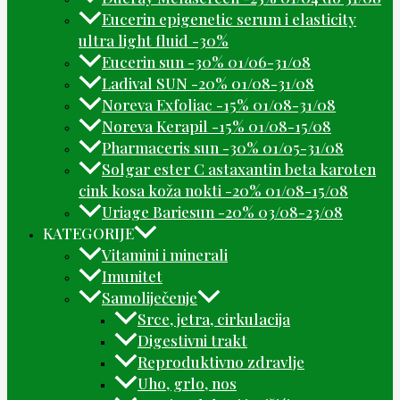
Eucerin epigenetic serum i elasticity
ultra light fluid -30%
Eucerin sun -30% 01/06-31/08
Ladival SUN -20% 01/08-31/08
Noreva Exfoliac -15% 01/08-31/08
Noreva Kerapil -15% 01/08-15/08
Pharmaceris sun -30% 01/05-31/08
Solgar ester C astaxantin beta karoten
cink kosa koža nokti -20% 01/08-15/08
Uriage Bariesun -20% 03/08-23/08
KATEGORIJE
Vitamini i minerali
Imunitet
Samoliječenje
Srce, jetra, cirkulacija
Digestivni trakt
Reproduktivno zdravlje
Uho, grlo, nos