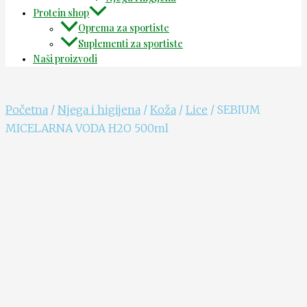
Protein shop
Oprema za sportiste
Suplementi za sportiste
Naši proizvodi
Početna
/
Njega i higijena
/
Koža
/
Lice
/ SEBIUM
MICELARNA VODA H2O 500ml