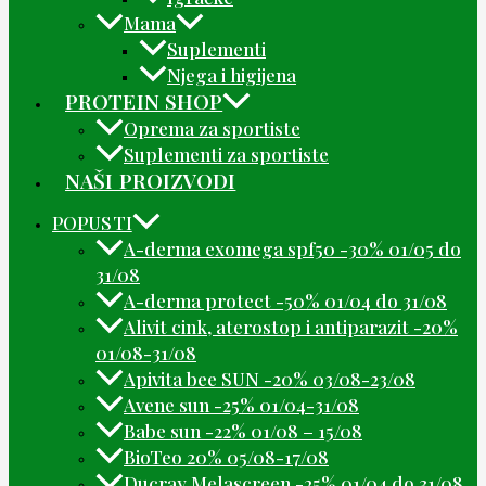
Mama
Suplementi
Njega i higijena
PROTEIN SHOP
Oprema za sportiste
Suplementi za sportiste
NAŠI PROIZVODI
POPUSTI
A-derma exomega spf50 -30% 01/05 do
31/08
A-derma protect -50% 01/04 do 31/08
Alivit cink, aterostop i antiparazit -20%
01/08-31/08
Apivita bee SUN -20% 03/08-23/08
Avene sun -25% 01/04-31/08
Babe sun -22% 01/08 – 15/08
BioTeo 20% 05/08-17/08
Ducray Melascreen -25% 01/04 do 31/08