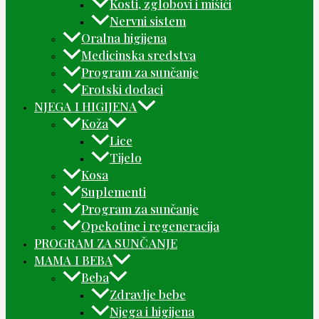
Kosti, zglobovi i mišići
Nervni sistem
Oralna higijena
Medicinska sredstva
Program za sunčanje
Erotski dodaci
NJEGA I HIGIJENA
Koža
Lice
Tijelo
Kosa
Suplementi
Program za sunčanje
Opekotine i regeneracija
PROGRAM ZA SUNČANJE
MAMA I BEBA
Beba
Zdravlje bebe
Njega i higijena