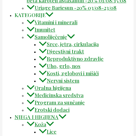
beta karoten astaxantin -20% 01/08/15/08
Uriage Bariesun -20% 03/08-23/08
KATEGORIJE
Vitamini i minerali
Imunitet
Samoliječenje
Srce, jetra, cirkulacija
Digestivni trakt
Reproduktivno zdravlje
Uho, grlo, nos
Kosti, zglobovi i mišići
Nervni sistem
Oralna higijena
Medicinska sredstva
Program za sunčanje
Erotski dodaci
NJEGA I HIGIJENA
Koža
Lice