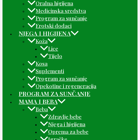
Oralna higijena
Medicinska sredstva
Program za sunčanje
Erotski dodaci
NJEGA I HIGIJENA
Koža
Lice
Tijelo
Kosa
Suplementi
Program za sunčanje
Opekotine i regeneracija
PROGRAM ZA SUNČANJE
MAMA I BEBA
Beba
Zdravlje bebe
Njega i higijena
Oprema za bebe
Igračke