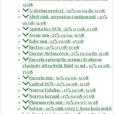
31/08
A-derma protect -50% 01/04 do 31/08
Alivit cink, aterostop i antiparazit -20%
01/08-31/08
Apivita bee SUN -20% 03/08-23/08
Avene sun -25% 01/04-31/08
Babe sun -22% 01/08 -15/08
BioTeo -20% 05/08-17/08
Ducray Melascreen -25% 01/04 do 31/08
Eucerin epigenetic serum i hyaluron
elasticity ultra light fluid 50 ml -30% 01/08-
15/08
Eucerin sun -30% 01/06-31/08
Ladival SUN -20% 01/08-31/08
Noreva Exfoliac -15% 01/08-31/08
Noreva Kerapil -15% 01/08-15/08
Pharmaceris sun -30% 01/05-31/08
Solgar -20% cink ester C kosa koža nokti