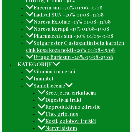
ultra light fluid -30%
Eucerin sun -30% 01/06-31/08
Ladival SUN -20% 01/08-31/08
Noreva Exfoliac -15% 01/08-31/08
Noreva Kerapil -15% 01/08-15/08
Pharmaceris sun -30% 01/05-31/08
Solgar ester C astaxantin beta karoten
cink kosa koža nokti -20% 01/08-15/08
Uriage Bariesun -20% 03/08-23/08
KATEGORIJE
Vitamini i minerali
Imunitet
Samoliječenje
Srce, jetra, cirkulacija
Digestivni trakt
Reproduktivno zdravlje
Uho, grlo, nos
Kosti, zglobovi i mišići
Nervni sistem