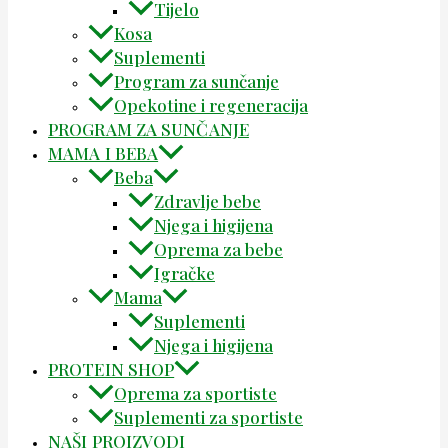
Tijelo
Kosa
Suplementi
Program za sunčanje
Opekotine i regeneracija
PROGRAM ZA SUNČANJE
MAMA I BEBA
Beba
Zdravlje bebe
Njega i higijena
Oprema za bebe
Igračke
Mama
Suplementi
Njega i higijena
PROTEIN SHOP
Oprema za sportiste
Suplementi za sportiste
NAŠI PROIZVODI