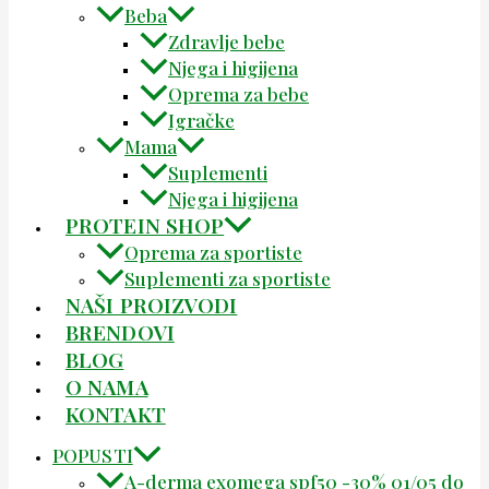
Beba
Zdravlje bebe
Njega i higijena
Oprema za bebe
Igračke
Mama
Suplementi
Njega i higijena
PROTEIN SHOP
Oprema za sportiste
Suplementi za sportiste
NAŠI PROIZVODI
BRENDOVI
BLOG
O NAMA
KONTAKT
POPUSTI
A-derma exomega spf50 -30% 01/05 do