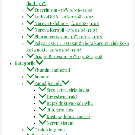
fluid -30%
Eucerin sun -30% 01/06-31/08
Ladival SUN -20% 01/08-31/08
Noreva Exfoliac -15% 01/08-31/08
Noreva Kerapil -15% 01/08-15/08
Pharmaceris sun -30% 01/05-31/08
Solgar ester C astaxantin beta karoten cink kosa
koža nokti -20% 01/08-15/08
Uriage Bariesun -20% 03/08-23/08
Kategorije
Vitamini i minerali
Imunitet
Samoliječenje
Srce, jetra, cirkulacija
Digestivni trakt
Reproduktivno zdravlje
Uho, grlo, nos
Kosti, zglobovi i mišići
Nervni sistem
Oralna higijena