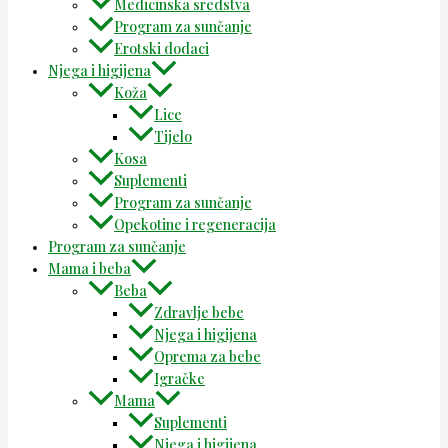
Medicinska sredstva
Program za sunčanje
Erotski dodaci
Njega i higijena
Koža
Lice
Tijelo
Kosa
Suplementi
Program za sunčanje
Opekotine i regeneracija
Program za sunčanje
Mama i beba
Beba
Zdravlje bebe
Njega i higijena
Oprema za bebe
Igračke
Mama
Suplementi
Njega i higijena