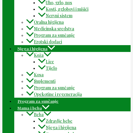
Uho, grlo, nos
Kosti, zglobovi i mišići
Nervni sistem
Oralna higijena
Medicinska sredstva
Program za sunčanje
Erotski dodaci
Njega i higijena
Koža
Lice
Tijelo
Kosa
Suplementi
Program za sunčanje
Opekotine i regeneracija
Program za sunčanje
Mama i beba
Beba
Zdravlje bebe
Njega i higijena