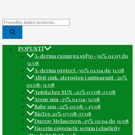
POPUSTI
A-derma exomega spf50 -30% 01/05 do
31/08
A-derma protect -50% 01/04 do 31/08
Alivit cink, aterostop i antiparazit -20%
01/08-31/08
Apivita bee SUN -20% 03/08-23/08
Avene sun -25% 01/04-31/08
Babe sun -22% 01/08 – 15/08
BioTeo 20% 05/08-17/08
Ducray Melascreen -25% 01/04 do 31/08
Eucerin epigenetic serum i elasticity