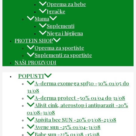
Oprema za bebe
Igračke
Mama
Suplementi
Njega i higijena
PROTEIN SHOP
Oprema za sportiste
Suplementi za sportiste
NAŠI PROIZVODI
POPUSTI
A-derma exomega spf50 -30% 01/05 do
31/08
A-derma protect -50% 01/04 do 31/08
Alivit cink, aterostop i antiparazit -20%
01/08-31/08
Apivita bee SUN -20% 03/08-23/08
Avene sun -25% 01/04-31/08
Babe sun -22% 01/08 -15/08