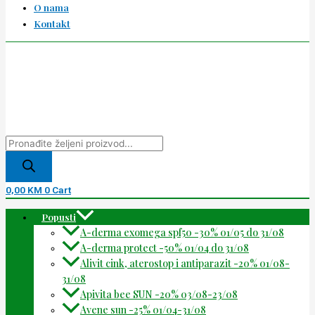
O nama
Kontakt
0,00
KM
0
Cart
Popusti
A-derma exomega spf50 -30% 01/05 do 31/08
A-derma protect -50% 01/04 do 31/08
Alivit cink, aterostop i antiparazit -20% 01/08-
31/08
Apivita bee SUN -20% 03/08-23/08
Avene sun -25% 01/04-31/08