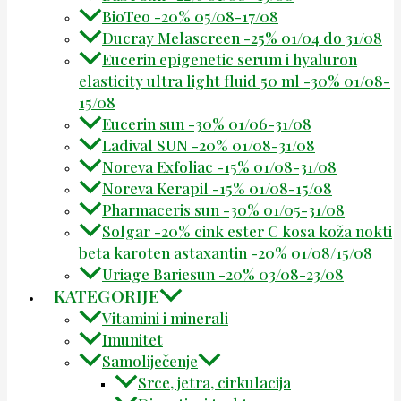
BioTeo -20% 05/08-17/08
Ducray Melascreen -25% 01/04 do 31/08
Eucerin epigenetic serum i hyaluron
elasticity ultra light fluid 50 ml -30% 01/08-
15/08
Eucerin sun -30% 01/06-31/08
Ladival SUN -20% 01/08-31/08
Noreva Exfoliac -15% 01/08-31/08
Noreva Kerapil -15% 01/08-15/08
Pharmaceris sun -30% 01/05-31/08
Solgar -20% cink ester C kosa koža nokti
beta karoten astaxantin -20% 01/08/15/08
Uriage Bariesun -20% 03/08-23/08
KATEGORIJE
Vitamini i minerali
Imunitet
Samoliječenje
Srce, jetra, cirkulacija