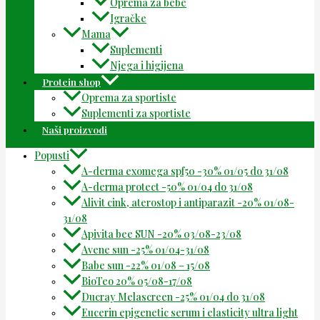
Oprema za bebe
Igračke
Mama
Suplementi
Njega i higijena
Protein shop
Oprema za sportiste
Suplementi za sportiste
Naši proizvodi
Popusti
A-derma exomega spf50 -30% 01/05 do 31/08
A-derma protect -50% 01/04 do 31/08
Alivit cink, aterostop i antiparazit -20% 01/08-
31/08
Apivita bee SUN -20% 03/08-23/08
Avene sun -25% 01/04-31/08
Babe sun -22% 01/08 – 15/08
BioTeo 20% 05/08-17/08
Ducray Melascreen -25% 01/04 do 31/08
Eucerin epigenetic serum i elasticity ultra light