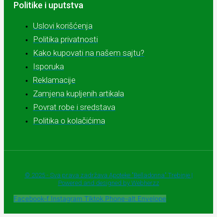
Politike i uputstva
Uslovi korišćenja
Politika privatnosti
Kako kupovati na našem sajtu?
Isporuka
Reklamacije
Zamjena kupljenih artikala
Povrat robe i sredstava
Politika o kolačićima
© 2025 - Sva prava zadržava Apoteke "Belladonna" Trebinje |
Powered and designed by Webherzz
Facebook-f
Instagram
Tiktok
Phone-alt
Envelope