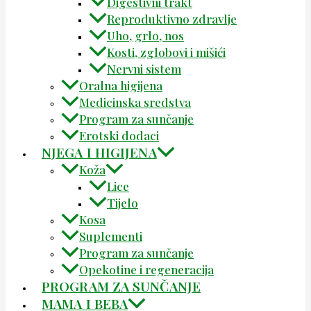
Digestivni trakt
Reproduktivno zdravlje
Uho, grlo, nos
Kosti, zglobovi i mišići
Nervni sistem
Oralna higijena
Medicinska sredstva
Program za sunčanje
Erotski dodaci
NJEGA I HIGIJENA
Koža
Lice
Tijelo
Kosa
Suplementi
Program za sunčanje
Opekotine i regeneracija
PROGRAM ZA SUNČANJE
MAMA I BEBA