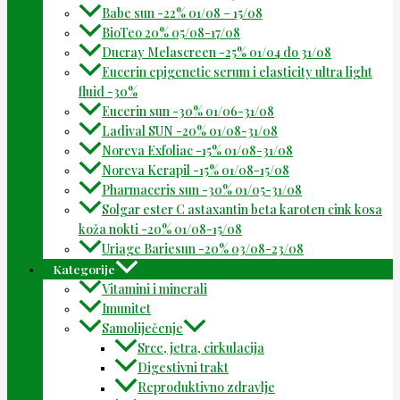
Babe sun -22% 01/08 – 15/08
BioTeo 20% 05/08-17/08
Ducray Melascreen -25% 01/04 do 31/08
Eucerin epigenetic serum i elasticity ultra light
fluid -30%
Eucerin sun -30% 01/06-31/08
Ladival SUN -20% 01/08-31/08
Noreva Exfoliac -15% 01/08-31/08
Noreva Kerapil -15% 01/08-15/08
Pharmaceris sun -30% 01/05-31/08
Solgar ester C astaxantin beta karoten cink kosa
koža nokti -20% 01/08-15/08
Uriage Bariesun -20% 03/08-23/08
Kategorije
Vitamini i minerali
Imunitet
Samoliječenje
Srce, jetra, cirkulacija
Digestivni trakt
Reproduktivno zdravlje