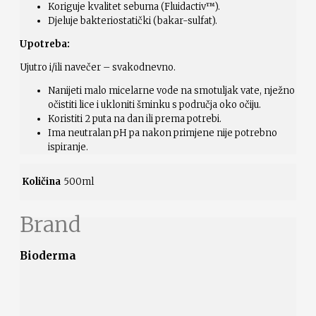
Koriguje kvalitet sebuma (Fluidactiv™).
Djeluje bakteriostatički (bakar-sulfat).
Upotreba:
Ujutro i/ili navečer – svakodnevno.
Nanijeti malo micelarne vode na smotuljak vate, nježno
očistiti lice i ukloniti šminku s područja oko očiju.
Koristiti 2 puta na dan ili prema potrebi.
Ima neutralan pH pa nakon primjene nije potrebno
ispiranje.
Količina
500ml
Brand
Bioderma