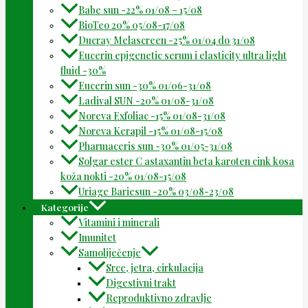
Babe sun -22% 01/08 – 15/08
BioTeo 20% 05/08-17/08
Ducray Melascreen -25% 01/04 do 31/08
Eucerin epigenetic serum i elasticity ultra light
fluid -30%
Eucerin sun -30% 01/06-31/08
Ladival SUN -20% 01/08-31/08
Noreva Exfoliac -15% 01/08-31/08
Noreva Kerapil -15% 01/08-15/08
Pharmaceris sun -30% 01/05-31/08
Solgar ester C astaxantin beta karoten cink kosa
koža nokti -20% 01/08-15/08
Uriage Bariesun -20% 03/08-23/08
Kategorije
Vitamini i minerali
Imunitet
Samoliječenje
Srce, jetra, cirkulacija
Digestivni trakt
Reproduktivno zdravlje