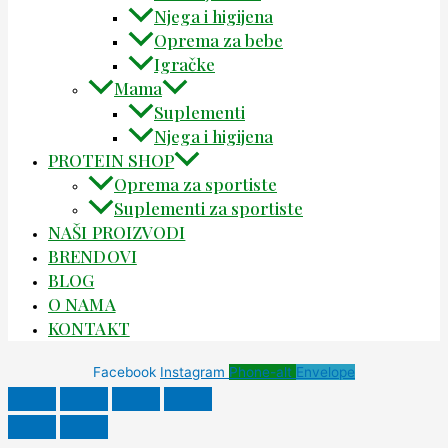
Njega i higijena
Oprema za bebe
Igračke
Mama
Suplementi
Njega i higijena
PROTEIN SHOP
Oprema za sportiste
Suplementi za sportiste
NAŠI PROIZVODI
BRENDOVI
BLOG
O NAMA
KONTAKT
Facebook
Instagram
Phone-alt
Envelope