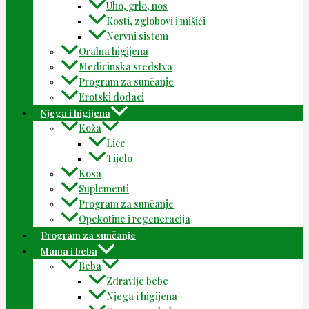
Uho, grlo, nos
Kosti, zglobovi i mišići
Nervni sistem
Oralna higijena
Medicinska sredstva
Program za sunčanje
Erotski dodaci
Njega i higijena
Koža
Lice
Tijelo
Kosa
Suplementi
Program za sunčanje
Opekotine i regeneracija
Program za sunčanje
Mama i beba
Beba
Zdravlje bebe
Njega i higijena