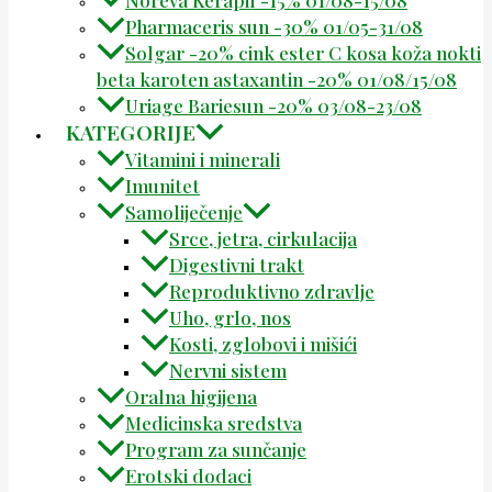
Pharmaceris sun -30% 01/05-31/08
Solgar -20% cink ester C kosa koža nokti
beta karoten astaxantin -20% 01/08/15/08
Uriage Bariesun -20% 03/08-23/08
KATEGORIJE
Vitamini i minerali
Imunitet
Samoliječenje
Srce, jetra, cirkulacija
Digestivni trakt
Reproduktivno zdravlje
Uho, grlo, nos
Kosti, zglobovi i mišići
Nervni sistem
Oralna higijena
Medicinska sredstva
Program za sunčanje
Erotski dodaci