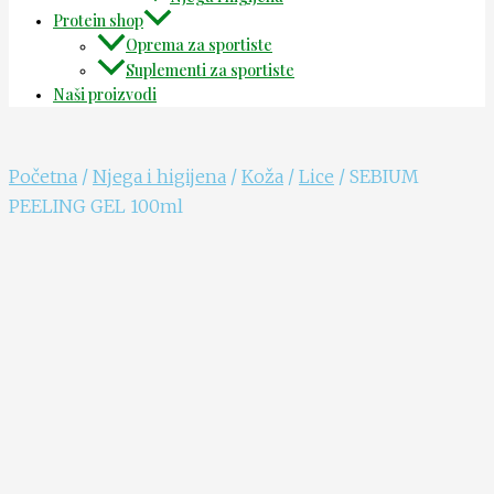
Protein shop
Oprema za sportiste
Suplementi za sportiste
Naši proizvodi
Početna
/
Njega i higijena
/
Koža
/
Lice
/ SEBIUM
PEELING GEL 100ml