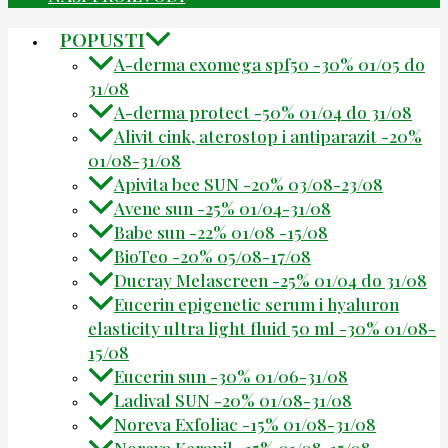
POPUSTI
A-derma exomega spf50 -30% 01/05 do
31/08
A-derma protect -50% 01/04 do 31/08
Alivit cink, aterostop i antiparazit -20%
01/08-31/08
Apivita bee SUN -20% 03/08-23/08
Avene sun -25% 01/04-31/08
Babe sun -22% 01/08 -15/08
BioTeo -20% 05/08-17/08
Ducray Melascreen -25% 01/04 do 31/08
Eucerin epigenetic serum i hyaluron
elasticity ultra light fluid 50 ml -30% 01/08-
15/08
Eucerin sun -30% 01/06-31/08
Ladival SUN -20% 01/08-31/08
Noreva Exfoliac -15% 01/08-31/08
Noreva Kerapil -15% 01/08-15/08