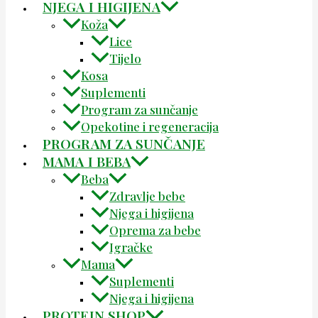
NJEGA I HIGIJENA
Koža
Lice
Tijelo
Kosa
Suplementi
Program za sunčanje
Opekotine i regeneracija
PROGRAM ZA SUNČANJE
MAMA I BEBA
Beba
Zdravlje bebe
Njega i higijena
Oprema za bebe
Igračke
Mama
Suplementi
Njega i higijena
PROTEIN SHOP