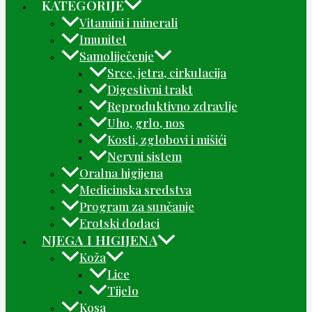
KATEGORIJE
Vitamini i minerali
Imunitet
Samoliječenje
Srce, jetra, cirkulacija
Digestivni trakt
Reproduktivno zdravlje
Uho, grlo, nos
Kosti, zglobovi i mišići
Nervni sistem
Oralna higijena
Medicinska sredstva
Program za sunčanje
Erotski dodaci
NJEGA I HIGIJENA
Koža
Lice
Tijelo
Kosa