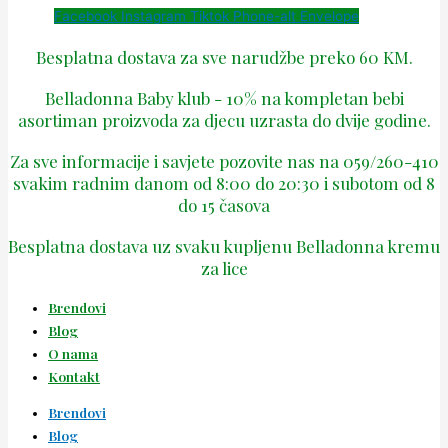
Facebook
Instagram
Tiktok
Phone-alt
Envelope
Besplatna dostava za sve narudžbe preko 60 KM.
Belladonna Baby klub - 10% na kompletan bebi
asortiman proizvoda za djecu uzrasta do dvije godine.
Za sve informacije i savjete pozovite nas na 059/260-410
svakim radnim danom od 8:00 do 20:30 i subotom od 8
do 15 časova
Besplatna dostava uz svaku kupljenu Belladonna kremu
za lice
Brendovi
Blog
O nama
Kontakt
Brendovi
Blog