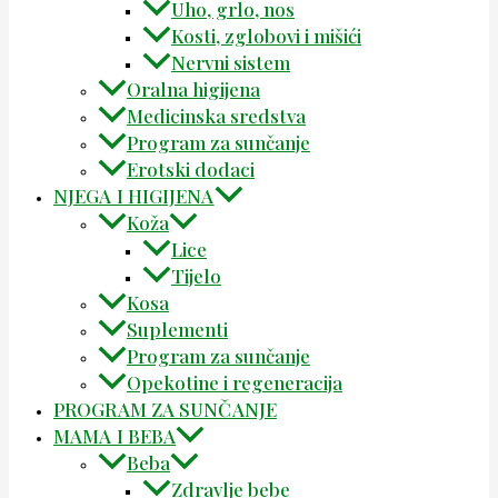
Uho, grlo, nos
Kosti, zglobovi i mišići
Nervni sistem
Oralna higijena
Medicinska sredstva
Program za sunčanje
Erotski dodaci
NJEGA I HIGIJENA
Koža
Lice
Tijelo
Kosa
Suplementi
Program za sunčanje
Opekotine i regeneracija
PROGRAM ZA SUNČANJE
MAMA I BEBA
Beba
Zdravlje bebe