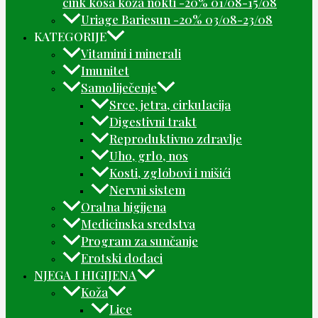
cink kosa koža nokti -20% 01/08-15/08
Uriage Bariesun -20% 03/08-23/08
KATEGORIJE
Vitamini i minerali
Imunitet
Samoliječenje
Srce, jetra, cirkulacija
Digestivni trakt
Reproduktivno zdravlje
Uho, grlo, nos
Kosti, zglobovi i mišići
Nervni sistem
Oralna higijena
Medicinska sredstva
Program za sunčanje
Erotski dodaci
NJEGA I HIGIJENA
Koža
Lice