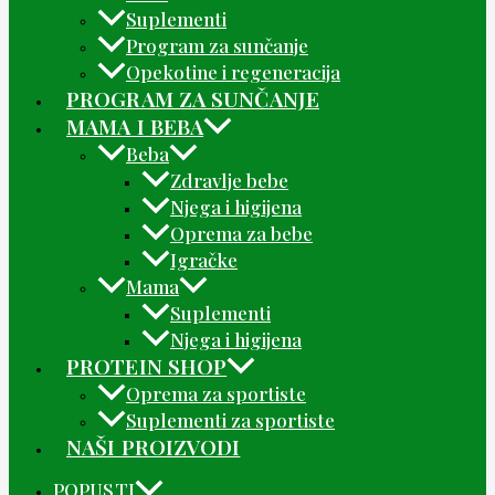
Suplementi
Program za sunčanje
Opekotine i regeneracija
PROGRAM ZA SUNČANJE
MAMA I BEBA
Beba
Zdravlje bebe
Njega i higijena
Oprema za bebe
Igračke
Mama
Suplementi
Njega i higijena
PROTEIN SHOP
Oprema za sportiste
Suplementi za sportiste
NAŠI PROIZVODI
POPUSTI