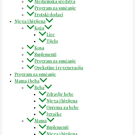
Medicinska sredstva
Program za sunčanje
Erotski dodaci
Njega i higijena
Koža
Lice
Tijelo
Kosa
Suplementi
Program za sunčanje
Opekotine i regeneracija
Program za sunčanje
Mama i beba
Beba
Zdravlje bebe
Njega i higijena
Oprema za bebe
Igračke
Mama
Suplementi
Njega i higijena