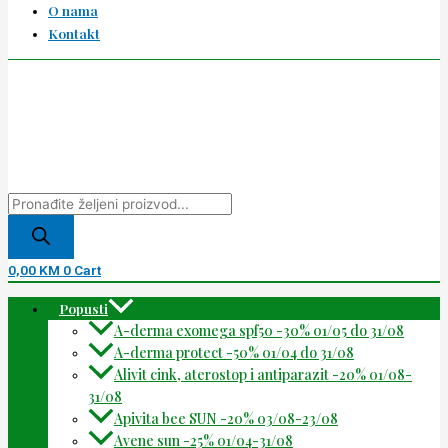
O nama
Kontakt
0,00
KM
0
Cart
Popusti
A-derma exomega spf50 -30% 01/05 do 31/08
A-derma protect -50% 01/04 do 31/08
Alivit cink, aterostop i antiparazit -20% 01/08-
31/08
Apivita bee SUN -20% 03/08-23/08
Avene sun -25% 01/04-31/08