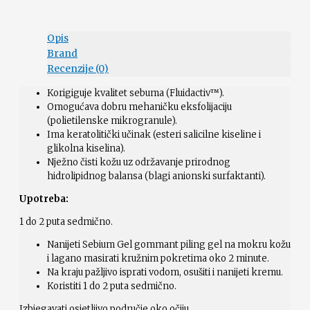
Opis
Brand
Recenzije (0)
Korigiguje kvalitet sebuma (Fluidactiv™).
Omogućava dobru mehaničku eksfolijaciju
(polietilenske mikrogranule).
Ima keratolitički učinak (esteri salicilne kiseline i
glikolna kiselina).
Nježno čisti kožu uz održavanje prirodnog
hidrolipidnog balansa (blagi anionski surfaktanti).
Upotreba:
1 do 2 puta sedmično.
Nanijeti Sebium Gel gommant piling gel na mokru kožu
i lagano masirati kružnim pokretima oko 2 minute.
Na kraju pažljivo isprati vodom, osušiti i nanijeti kremu.
Koristiti 1 do 2 puta sedmično.
Izbjegavati osjetljivo područje oko očiju.