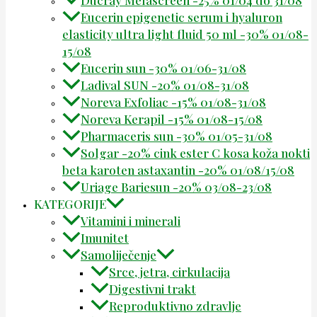
Eucerin epigenetic serum i hyaluron
elasticity ultra light fluid 50 ml -30% 01/08-
15/08
Eucerin sun -30% 01/06-31/08
Ladival SUN -20% 01/08-31/08
Noreva Exfoliac -15% 01/08-31/08
Noreva Kerapil -15% 01/08-15/08
Pharmaceris sun -30% 01/05-31/08
Solgar -20% cink ester C kosa koža nokti
beta karoten astaxantin -20% 01/08/15/08
Uriage Bariesun -20% 03/08-23/08
KATEGORIJE
Vitamini i minerali
Imunitet
Samoliječenje
Srce, jetra, cirkulacija
Digestivni trakt
Reproduktivno zdravlje