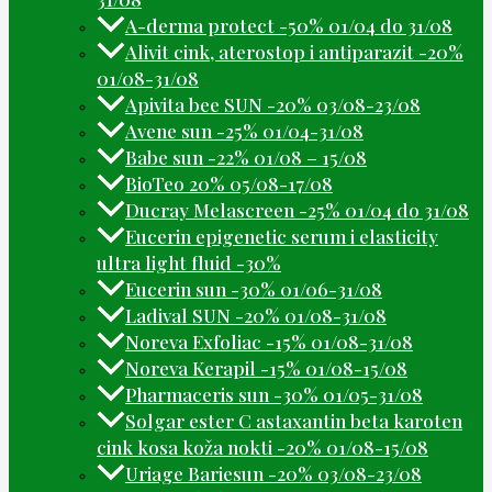
A-derma protect -50% 01/04 do 31/08
Alivit cink, aterostop i antiparazit -20%
01/08-31/08
Apivita bee SUN -20% 03/08-23/08
Avene sun -25% 01/04-31/08
Babe sun -22% 01/08 – 15/08
BioTeo 20% 05/08-17/08
Ducray Melascreen -25% 01/04 do 31/08
Eucerin epigenetic serum i elasticity
ultra light fluid -30%
Eucerin sun -30% 01/06-31/08
Ladival SUN -20% 01/08-31/08
Noreva Exfoliac -15% 01/08-31/08
Noreva Kerapil -15% 01/08-15/08
Pharmaceris sun -30% 01/05-31/08
Solgar ester C astaxantin beta karoten
cink kosa koža nokti -20% 01/08-15/08
Uriage Bariesun -20% 03/08-23/08