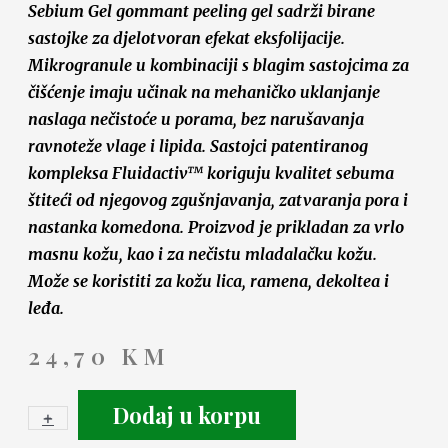
Sebium Gel gommant peeling gel sadrži birane
sastojke za djelotvoran efekat eksfolijacije.
Mikrogranule u kombinaciji s blagim sastojcima za
čišćenje imaju učinak na mehaničko uklanjanje
naslaga nečistoće u porama, bez narušavanja
ravnoteže vlage i lipida. Sastojci patentiranog
kompleksa Fluidactiv™ koriguju kvalitet sebuma
štiteći od njegovog zgušnjavanja, zatvaranja pora i
nastanka komedona. Proizvod je prikladan za vrlo
masnu kožu, kao i za nečistu mladalačku kožu.
Može se koristiti za kožu lica, ramena, dekoltea i
leđa.
24,70
KM
Dodaj u korpu
+
-