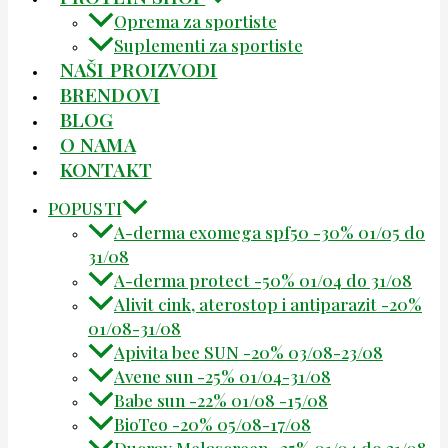
Oprema za sportiste
Suplementi za sportiste
NAŠI PROIZVODI
BRENDOVI
BLOG
O NAMA
KONTAKT
POPUSTI
A-derma exomega spf50 -30% 01/05 do
31/08
A-derma protect -50% 01/04 do 31/08
Alivit cink, aterostop i antiparazit -20%
01/08-31/08
Apivita bee SUN -20% 03/08-23/08
Avene sun -25% 01/04-31/08
Babe sun -22% 01/08 -15/08
BioTeo -20% 05/08-17/08
Ducray Melascreen -25% 01/04 do 31/08