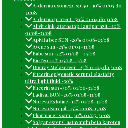
A-derma exomega spf50 -30% 01/05 do
31/08
A-derma protect -50% 01/04 do 31/08
Alivit cink, aterostop i antiparazit -20%
01/08-31/08
Apivita bee SUN -20% 03/08-23/08
Avene sun -25% 01/04-31/08
Babe sun -22% 01/08 – 15/08
BioTeo 20% 05/08-17/08
Ducray Melascreen -25% 01/04 do 31/08
Eucerin epigenetic serum i elasticity
ultra light fluid -30%
Eucerin sun -30% 01/06-31/08
Ladival SUN -20% 01/08-31/08
Noreva Exfoliac -15% 01/08-31/08
Noreva Kerapil -15% 01/08-15/08
Pharmaceris sun -30% 01/05-31/08
Solgar ester C astaxantin beta karoten