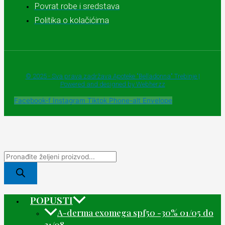
Povrat robe i sredstava
Politika o kolačićima
© 2025 - Sva prava zadržava Apoteke "Belladonna" Trebinje |
Powered and designed by Webherzz
Facebook-f
Instagram
Tiktok
Phone-alt
Envelope
POPUSTI
A-derma exomega spf50 -30% 01/05 do
31/08