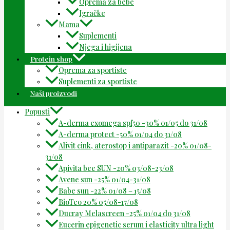
Oprema za bebe
Igračke
Mama
Suplementi
Njega i higijena
Protein shop
Oprema za sportiste
Suplementi za sportiste
Naši proizvodi
Popusti
A-derma exomega spf50 -30% 01/05 do 31/08
A-derma protect -50% 01/04 do 31/08
Alivit cink, aterostop i antiparazit -20% 01/08-
31/08
Apivita bee SUN -20% 03/08-23/08
Avene sun -25% 01/04-31/08
Babe sun -22% 01/08 – 15/08
BioTeo 20% 05/08-17/08
Ducray Melascreen -25% 01/04 do 31/08
Eucerin epigenetic serum i elasticity ultra light