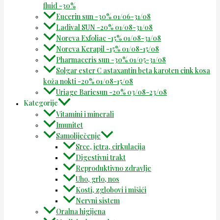
fluid -30%
Eucerin sun -30% 01/06-31/08
Ladival SUN -20% 01/08-31/08
Noreva Exfoliac -15% 01/08-31/08
Noreva Kerapil -15% 01/08-15/08
Pharmaceris sun -30% 01/05-31/08
Solgar ester C astaxantin beta karoten cink kosa
koža nokti -20% 01/08-15/08
Uriage Bariesun -20% 03/08-23/08
Kategorije
Vitamini i minerali
Imunitet
Samoliječenje
Srce, jetra, cirkulacija
Digestivni trakt
Reproduktivno zdravlje
Uho, grlo, nos
Kosti, zglobovi i mišići
Nervni sistem
Oralna higijena