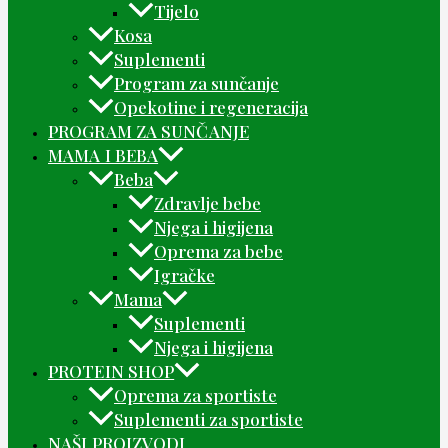
Tijelo
Kosa
Suplementi
Program za sunčanje
Opekotine i regeneracija
PROGRAM ZA SUNČANJE
MAMA I BEBA
Beba
Zdravlje bebe
Njega i higijena
Oprema za bebe
Igračke
Mama
Suplementi
Njega i higijena
PROTEIN SHOP
Oprema za sportiste
Suplementi za sportiste
NAŠI PROIZVODI