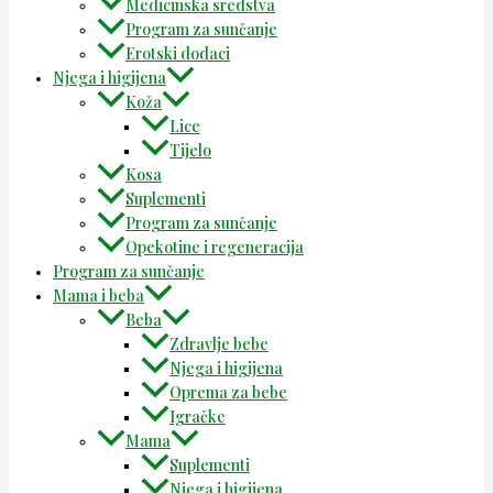
Medicinska sredstva
Program za sunčanje
Erotski dodaci
Njega i higijena
Koža
Lice
Tijelo
Kosa
Suplementi
Program za sunčanje
Opekotine i regeneracija
Program za sunčanje
Mama i beba
Beba
Zdravlje bebe
Njega i higijena
Oprema za bebe
Igračke
Mama
Suplementi
Njega i higijena