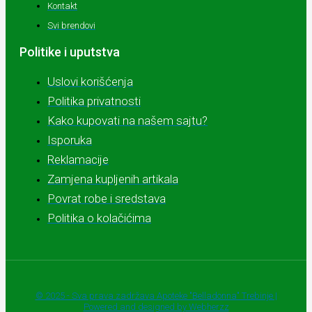
Kontakt
Svi brendovi
Politike i uputstva
Uslovi korišćenja
Politika privatnosti
Kako kupovati na našem sajtu?
Isporuka
Reklamacije
Zamjena kupljenih artikala
Povrat robe i sredstava
Politika o kolačićima
© 2025 - Sva prava zadržava Apoteke "Belladonna" Trebinje |
Powered and designed by Webherzz