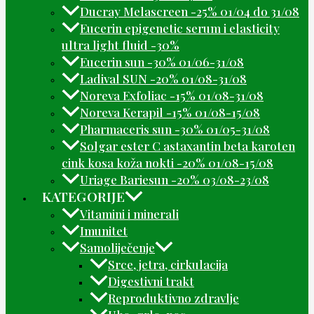
Ducray Melascreen -25% 01/04 do 31/08
Eucerin epigenetic serum i elasticity
ultra light fluid -30%
Eucerin sun -30% 01/06-31/08
Ladival SUN -20% 01/08-31/08
Noreva Exfoliac -15% 01/08-31/08
Noreva Kerapil -15% 01/08-15/08
Pharmaceris sun -30% 01/05-31/08
Solgar ester C astaxantin beta karoten
cink kosa koža nokti -20% 01/08-15/08
Uriage Bariesun -20% 03/08-23/08
KATEGORIJE
Vitamini i minerali
Imunitet
Samoliječenje
Srce, jetra, cirkulacija
Digestivni trakt
Reproduktivno zdravlje