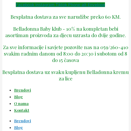
Facebook
Instagram
Tiktok
Phone-alt
Envelope
Besplatna dostava za sve narudžbe preko 60 KM.
Belladonna Baby klub - 10% na kompletan bebi
asortiman proizvoda za djecu uzrasta do dvije godine.
Za sve informacije i savjete pozovite nas na 059/260-410
svakim radnim danom od 8:00 do 20:30 i subotom od 8
do 15 časova
Besplatna dostava uz svaku kupljenu Belladonna kremu
za lice
Brendovi
Blog
O nama
Kontakt
Brendovi
Blog