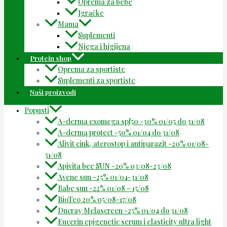
Oprema za bebe
Igračke
Mama
Suplementi
Njega i higijena
Protein shop
Oprema za sportiste
Suplementi za sportiste
Naši proizvodi
Popusti
A-derma exomega spf50 -30% 01/05 do 31/08
A-derma protect -50% 01/04 do 31/08
Alivit cink, aterostop i antiparazit -20% 01/08-
31/08
Apivita bee SUN -20% 03/08-23/08
Avene sun -25% 01/04-31/08
Babe sun -22% 01/08 – 15/08
BioTeo 20% 05/08-17/08
Ducray Melascreen -25% 01/04 do 31/08
Eucerin epigenetic serum i elasticity ultra light