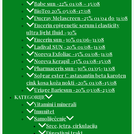
Babe sun -22% 01/08 – 15/08
BioTeo 20% 05/08-17/08
Ducray Melascreen -25% 01/04 do 31/08
Eucerin epigenetic serum i elasticity
ultra light fluid -30%
Eucerin sun -30% 01/06-31/08
Ladival SUN -20% 01/08-31/08
Noreva Exfoliac -15% 01/08-31/08
Noreva Kerapil -15% 01/08-15/08
Pharmaceris sun -30% 01/05-31/08
Solgar ester C astaxantin beta karoten
cink kosa koža nokti -20% 01/08-15/08
Uriage Bariesun -20% 03/08-23/08
KATEGORIJE
Vitamini i minerali
Imunitet
Samoliječenje
Srce, jetra, cirkulacija
Digestivni trakt