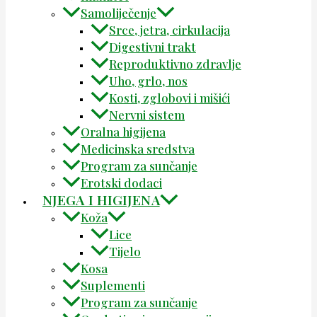
Samoliječenje
Srce, jetra, cirkulacija
Digestivni trakt
Reproduktivno zdravlje
Uho, grlo, nos
Kosti, zglobovi i mišići
Nervni sistem
Oralna higijena
Medicinska sredstva
Program za sunčanje
Erotski dodaci
NJEGA I HIGIJENA
Koža
Lice
Tijelo
Kosa
Suplementi
Program za sunčanje