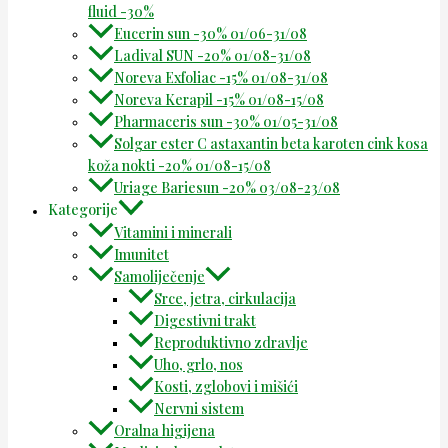
fluid -30%
Eucerin sun -30% 01/06-31/08
Ladival SUN -20% 01/08-31/08
Noreva Exfoliac -15% 01/08-31/08
Noreva Kerapil -15% 01/08-15/08
Pharmaceris sun -30% 01/05-31/08
Solgar ester C astaxantin beta karoten cink kosa
koža nokti -20% 01/08-15/08
Uriage Bariesun -20% 03/08-23/08
Kategorije
Vitamini i minerali
Imunitet
Samoliječenje
Srce, jetra, cirkulacija
Digestivni trakt
Reproduktivno zdravlje
Uho, grlo, nos
Kosti, zglobovi i mišići
Nervni sistem
Oralna higijena