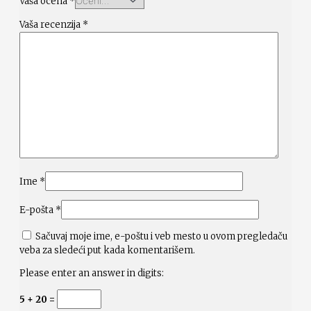
Vaša ocena
*
Vaša recenzija
*
Ime
*
E-pošta
*
Sačuvaj moje ime, e-poštu i veb mesto u ovom pregledaču
veba za sledeći put kada komentarišem.
Please enter an answer in digits:
5 + 20 =