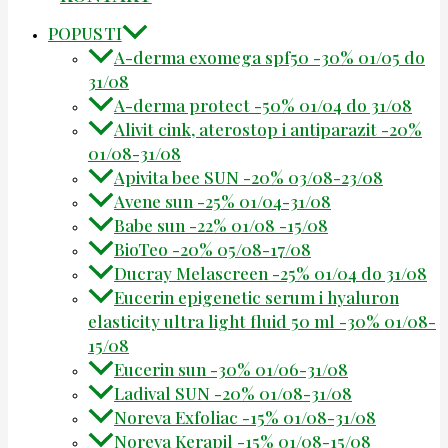
POPUSTI
A-derma exomega spf50 -30% 01/05 do
31/08
A-derma protect -50% 01/04 do 31/08
Alivit cink, aterostop i antiparazit -20%
01/08-31/08
Apivita bee SUN -20% 03/08-23/08
Avene sun -25% 01/04-31/08
Babe sun -22% 01/08 -15/08
BioTeo -20% 05/08-17/08
Ducray Melascreen -25% 01/04 do 31/08
Eucerin epigenetic serum i hyaluron
elasticity ultra light fluid 50 ml -30% 01/08-
15/08
Eucerin sun -30% 01/06-31/08
Ladival SUN -20% 01/08-31/08
Noreva Exfoliac -15% 01/08-31/08
Noreva Kerapil -15% 01/08-15/08