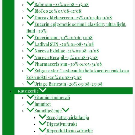
Babe sun -22% 01/08 – 15/08
BioTeo 20% 05/08-17/08
Ducray Melascreen -25% 01/04 do 31/08
Eucerin epigenetic serum i elasticity ultra light
fluid -30%
Eucerin sun -30% 01/06-31/08
Ladival SUN -20% 01/08-31/08
Noreva Exfoliac -15% 01/08-31/08
Noreva Kerapil -15% 01/08-15/08
Pharmaceris sun -30% 01/05-31/08
Solgar ester C astaxantin beta karoten cink kosa
koža nokti -20% 01/08-15/08
Uriage Bariesun -20% 03/08-23/08
Kategorije
Vitamini i minerali
Imunitet
Samoliječenje
Srce, jetra, cirkulacija
Digestivni trakt
Reproduktivno zdravlje