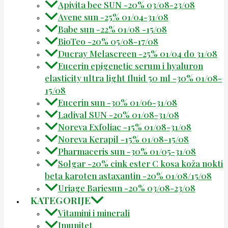
Apivita bee SUN -20% 03/08-23/08
Avene sun -25% 01/04-31/08
Babe sun -22% 01/08 -15/08
BioTeo -20% 05/08-17/08
Ducray Melascreen -25% 01/04 do 31/08
Eucerin epigenetic serum i hyaluron
elasticity ultra light fluid 50 ml -30% 01/08-
15/08
Eucerin sun -30% 01/06-31/08
Ladival SUN -20% 01/08-31/08
Noreva Exfoliac -15% 01/08-31/08
Noreva Kerapil -15% 01/08-15/08
Pharmaceris sun -30% 01/05-31/08
Solgar -20% cink ester C kosa koža nokti
beta karoten astaxantin -20% 01/08/15/08
Uriage Bariesun -20% 03/08-23/08
KATEGORIJE
Vitamini i minerali
Imunitet