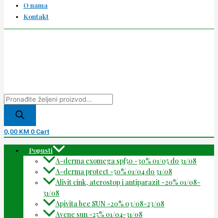
O nama
Kontakt
0,00
KM
0
Cart
Popusti
A-derma exomega spf50 -30% 01/05 do 31/08
A-derma protect -50% 01/04 do 31/08
Alivit cink, aterostop i antiparazit -20% 01/08-
31/08
Apivita bee SUN -20% 03/08-23/08
Avene sun -25% 01/04-31/08