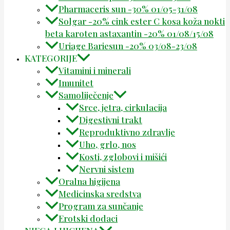
Pharmaceris sun -30% 01/05-31/08
Solgar -20% cink ester C kosa koža nokti
beta karoten astaxantin -20% 01/08/15/08
Uriage Bariesun -20% 03/08-23/08
KATEGORIJE
Vitamini i minerali
Imunitet
Samoliječenje
Srce, jetra, cirkulacija
Digestivni trakt
Reproduktivno zdravlje
Uho, grlo, nos
Kosti, zglobovi i mišići
Nervni sistem
Oralna higijena
Medicinska sredstva
Program za sunčanje
Erotski dodaci