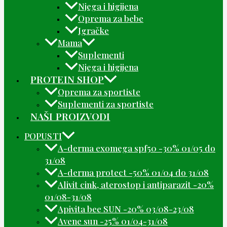
Njega i higijena
Oprema za bebe
Igračke
Mama
Suplementi
Njega i higijena
PROTEIN SHOP
Oprema za sportiste
Suplementi za sportiste
NAŠI PROIZVODI
POPUSTI
A-derma exomega spf50 -30% 01/05 do
31/08
A-derma protect -50% 01/04 do 31/08
Alivit cink, aterostop i antiparazit -20%
01/08-31/08
Apivita bee SUN -20% 03/08-23/08
Avene sun -25% 01/04-31/08