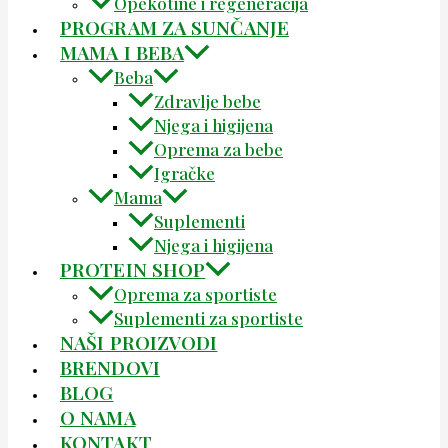
Opekotine i regeneracija
PROGRAM ZA SUNČANJE
MAMA I BEBA
Beba
Zdravlje bebe
Njega i higijena
Oprema za bebe
Igračke
Mama
Suplementi
Njega i higijena
PROTEIN SHOP
Oprema za sportiste
Suplementi za sportiste
NAŠI PROIZVODI
BRENDOVI
BLOG
O NAMA
KONTAKT