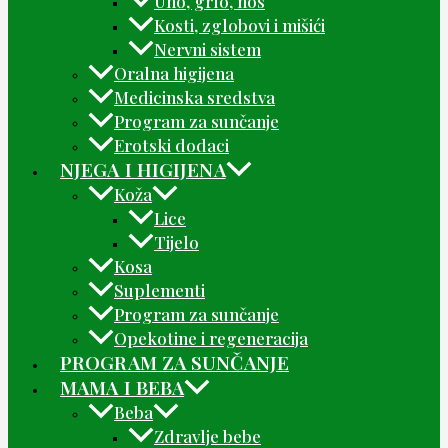
Uho, grlo, nos
Kosti, zglobovi i mišići
Nervni sistem
Oralna higijena
Medicinska sredstva
Program za sunčanje
Erotski dodaci
NJEGA I HIGIJENA
Koža
Lice
Tijelo
Kosa
Suplementi
Program za sunčanje
Opekotine i regeneracija
PROGRAM ZA SUNČANJE
MAMA I BEBA
Beba
Zdravlje bebe