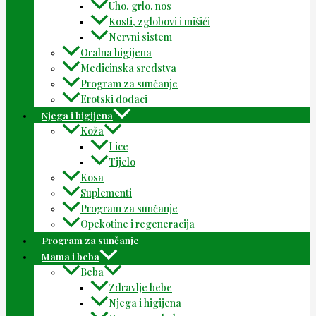
Uho, grlo, nos
Kosti, zglobovi i mišići
Nervni sistem
Oralna higijena
Medicinska sredstva
Program za sunčanje
Erotski dodaci
Njega i higijena
Koža
Lice
Tijelo
Kosa
Suplementi
Program za sunčanje
Opekotine i regeneracija
Program za sunčanje
Mama i beba
Beba
Zdravlje bebe
Njega i higijena