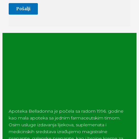
Apoteka Belladonna je počela sa radom 1996. godine
kao mala apoteka sa jednim farmaceutskim timom.
Osim usluge izdavanja lijekova, suplemenata i
medicinskih sredstava izrađujemo magistralne
preparate, galenske preparate, kao i brojne kreme za