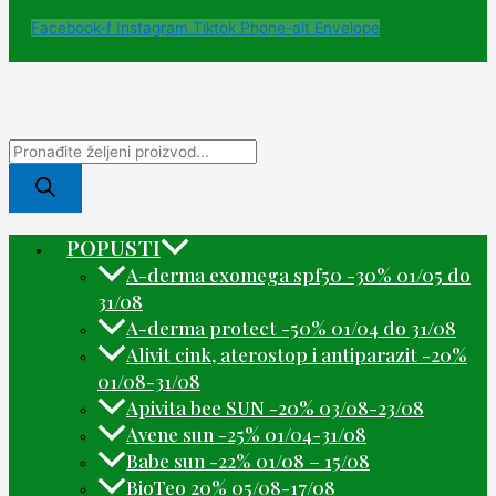
Facebook-f
Instagram
Tiktok
Phone-alt
Envelope
POPUSTI
A-derma exomega spf50 -30% 01/05 do
31/08
A-derma protect -50% 01/04 do 31/08
Alivit cink, aterostop i antiparazit -20%
01/08-31/08
Apivita bee SUN -20% 03/08-23/08
Avene sun -25% 01/04-31/08
Babe sun -22% 01/08 – 15/08
BioTeo 20% 05/08-17/08