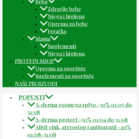
Beba
Zdravlje bebe
Njega i higijena
Oprema za bebe
Igračke
Mama
Suplementi
Njega i higijena
PROTEIN SHOP
Oprema za sportiste
Suplementi za sportiste
NAŠI PROIZVODI
POPUSTI
A-derma exomega spf50 -30% 01/05 do
31/08
A-derma protect -50% 01/04 do 31/08
Alivit cink, aterostop i antiparazit -20%
01/08-31/08