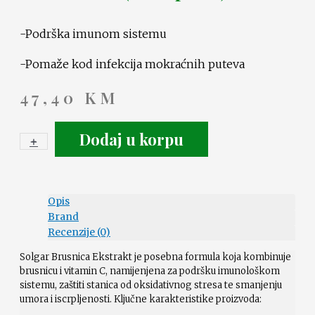
-Podrška imunom sistemu
-Pomaže kod infekcija mokraćnih puteva
47,40
KM
Dodaj u korpu
+
-
Opis
Brand
Recenzije (0)
Solgar Brusnica Ekstrakt je posebna formula koja kombinuje
brusnicu i vitamin C, namijenjena za podršku imunološkom
sistemu, zaštiti stanica od oksidativnog stresa te smanjenju
umora i iscrpljenosti. Ključne karakteristike proizvoda: