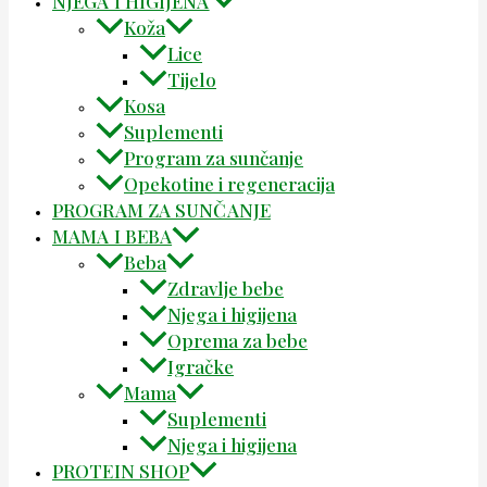
NJEGA I HIGIJENA
Koža
Lice
Tijelo
Kosa
Suplementi
Program za sunčanje
Opekotine i regeneracija
PROGRAM ZA SUNČANJE
MAMA I BEBA
Beba
Zdravlje bebe
Njega i higijena
Oprema za bebe
Igračke
Mama
Suplementi
Njega i higijena
PROTEIN SHOP