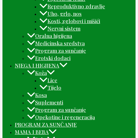
Reproduktivno zdravlje
Uho, grlo, nos
Kosti, zglobovi i mišići
Nervni sistem
Oralna higijena
Medicinska sredstva
Program za sunčanje
Erotski dodaci
NJEGA I HIGIJENA
Koža
Lice
Tijelo
Kosa
Suplementi
Program za sunčanje
Opekotine i regeneracija
PROGRAM ZA SUNČANJE
MAMA I BEBA