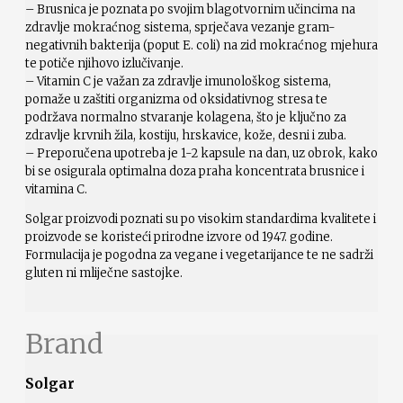
– Brusnica je poznata po svojim blagotvornim učincima na
zdravlje mokraćnog sistema, sprječava vezanje gram-
negativnih bakterija (poput E. coli) na zid mokraćnog mjehura
te potiče njihovo izlučivanje.
– Vitamin C je važan za zdravlje imunološkog sistema,
pomaže u zaštiti organizma od oksidativnog stresa te
podržava normalno stvaranje kolagena, što je ključno za
zdravlje krvnih žila, kostiju, hrskavice, kože, desni i zuba.
– Preporučena upotreba je 1-2 kapsule na dan, uz obrok, kako
bi se osigurala optimalna doza praha koncentrata brusnice i
vitamina C.
Solgar proizvodi poznati su po visokim standardima kvalitete i
proizvode se koristeći prirodne izvore od 1947. godine.
Formulacija je pogodna za vegane i vegetarijance te ne sadrži
gluten ni mliječne sastojke.
Brand
Solgar