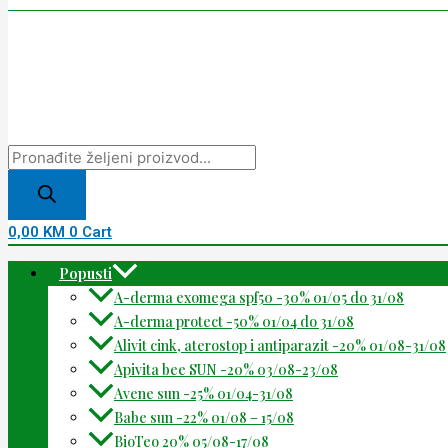
0,00
KM
0
Cart
Popusti
A-derma exomega spf50 -30% 01/05 do 31/08
A-derma protect -50% 01/04 do 31/08
Alivit cink, aterostop i antiparazit -20% 01/08-31/08
Apivita bee SUN -20% 03/08-23/08
Avene sun -25% 01/04-31/08
Babe sun -22% 01/08 – 15/08
BioTeo 20% 05/08-17/08