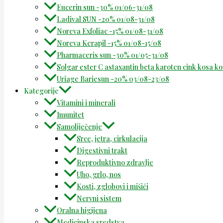
Eucerin sun -30% 01/06-31/08
Ladival SUN -20% 01/08-31/08
Noreva Exfoliac -15% 01/08-31/08
Noreva Kerapil -15% 01/08-15/08
Pharmaceris sun -30% 01/05-31/08
Solgar ester C astaxantin beta karoten cink kosa k
Uriage Bariesun -20% 03/08-23/08
Kategorije
Vitamini i minerali
Imunitet
Samoliječenje
Srce, jetra, cirkulacija
Digestivni trakt
Reproduktivno zdravlje
Uho, grlo, nos
Kosti, zglobovi i mišići
Nervni sistem
Oralna higijena
Medicinska sredstva