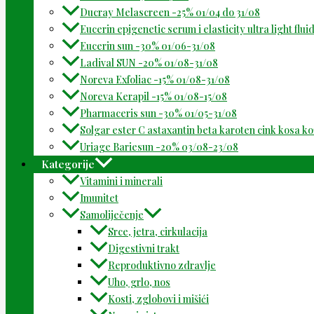
Ducray Melascreen -25% 01/04 do 31/08
Eucerin epigenetic serum i elasticity ultra light flu
Eucerin sun -30% 01/06-31/08
Ladival SUN -20% 01/08-31/08
Noreva Exfoliac -15% 01/08-31/08
Noreva Kerapil -15% 01/08-15/08
Pharmaceris sun -30% 01/05-31/08
Solgar ester C astaxantin beta karoten cink kosa k
Uriage Bariesun -20% 03/08-23/08
Kategorije
Vitamini i minerali
Imunitet
Samoliječenje
Srce, jetra, cirkulacija
Digestivni trakt
Reproduktivno zdravlje
Uho, grlo, nos
Kosti, zglobovi i mišići