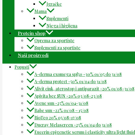
Igračke
Mama
Suplementi
Njega i higijena
Protein shop
Oprema za sportiste
Suplementi za sportiste
Naši proizvodi
Popusti
A-derma exomega spf50 -30% 01/05 do 31/08
A-derma protect -50% 01/04 do 31/08
Alivit cink, aterostop i antiparazit -20% 01/08-31/08
Apivita bee SUN -20% 03/08-23/08
Avene sun -25% 01/04-31/08
Babe sun -22% 01/08 – 15/08
BioTeo 20% 05/08-17/08
Ducray Melascreen -25% 01/04 do 31/08
Eucerin epigenetic serum i elasticity ultra light flu