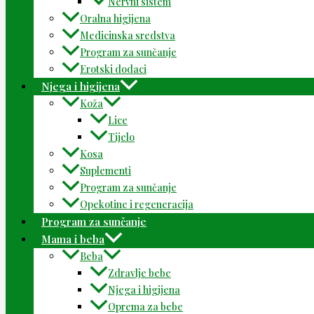
Nervni sistem
Oralna higijena
Medicinska sredstva
Program za sunčanje
Erotski dodaci
Njega i higijena
Koža
Lice
Tijelo
Kosa
Suplementi
Program za sunčanje
Opekotine i regeneracija
Program za sunčanje
Mama i beba
Beba
Zdravlje bebe
Njega i higijena
Oprema za bebe