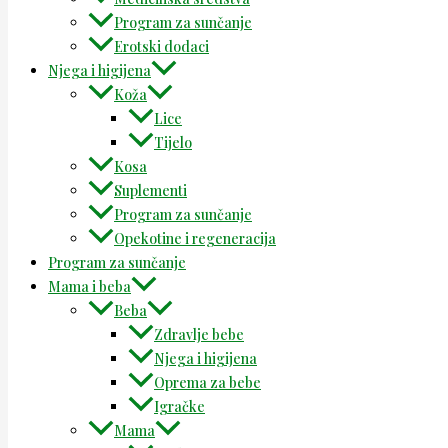
Program za sunčanje
Erotski dodaci
Njega i higijena
Koža
Lice
Tijelo
Kosa
Suplementi
Program za sunčanje
Opekotine i regeneracija
Program za sunčanje
Mama i beba
Beba
Zdravlje bebe
Njega i higijena
Oprema za bebe
Igračke
Mama