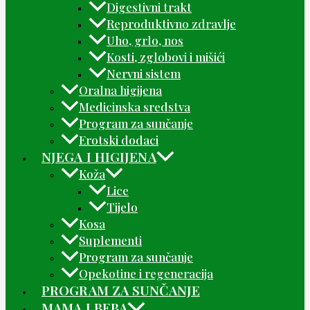
Digestivni trakt
Reproduktivno zdravlje
Uho, grlo, nos
Kosti, zglobovi i mišići
Nervni sistem
Oralna higijena
Medicinska sredstva
Program za sunčanje
Erotski dodaci
NJEGA I HIGIJENA
Koža
Lice
Tijelo
Kosa
Suplementi
Program za sunčanje
Opekotine i regeneracija
PROGRAM ZA SUNČANJE
MAMA I BEBA