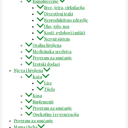
Samoliječenje
Srce, jetra, cirkulacija
Digestivni trakt
Reproduktivno zdravlje
Uho, grlo, nos
Kosti, zglobovi i mišići
Nervni sistem
Oralna higijena
Medicinska sredstva
Program za sunčanje
Erotski dodaci
Njega i higijena
Koža
Lice
Tijelo
Kosa
Suplementi
Program za sunčanje
Opekotine i regeneracija
Program za sunčanje
Mama i beba