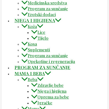
Medicinska sredstva
Program za sunčanje
Erotski dodaci
NJEGA I HIGIJENA
Koža
Lice
Tijelo
Kosa
Suplementi
Program za sunčanje
Opekotine i regeneracija
PROGRAM ZA SUNČANJE
MAMA I BEBA
Beba
Zdravlje bebe
Njega i higijena
Oprema za bebe
Igračke
Mama