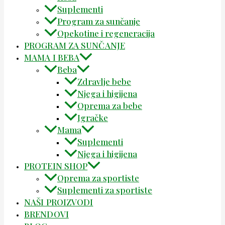
Suplementi
Program za sunčanje
Opekotine i regeneracija
PROGRAM ZA SUNČANJE
MAMA I BEBA
Beba
Zdravlje bebe
Njega i higijena
Oprema za bebe
Igračke
Mama
Suplementi
Njega i higijena
PROTEIN SHOP
Oprema za sportiste
Suplementi za sportiste
NAŠI PROIZVODI
BRENDOVI