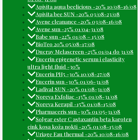
Apivita aqua beelicious -20% 10/08-16/08
Apivita bee SUN -20% 03/08-23/08
Avene cleanance -20% 03/08-16/08
Avene sun -25% 01/04-31/08
Babe sun -22% 01/08 – 15/08
BioTeo 20% 05/08-17/08
Ducray Melascreen -25% 01/04 do 31/08
Eucerin epigenetic serum i elasticity
ultra light fluid -30%
Eucerin PH5 -30% 10/08-27/08
Eucerin sun -30% 01/06-31/08
Ladival SUN -20% 01/08-31/08
Noreva Exfoliac -15% 01/08-31/08
Noreva Kerapil -15% 01/08-15/08
Pharmaceris sun -30% 01/05-31/08
Solgar ester C astaxantin beta karoten
cink kosa koža nokti -20% 01/08-15/08
Uriage Eau thermal -20% 10/08-16/08