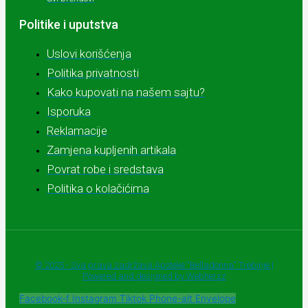
Politike i uputstva
Uslovi korišćenja
Politika privatnosti
Kako kupovati na našem sajtu?
Isporuka
Reklamacije
Zamjena kupljenih artikala
Povrat robe i sredstava
Politika o kolačićima
© 2025 - Sva prava zadržava Apoteke "Belladonna" Trebinje |
Powered and designed by Webherzz
Facebook-f
Instagram
Tiktok
Phone-alt
Envelope