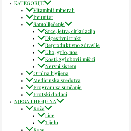
KATEGORIJE
Vitamini i minerali
Imunitet
Samoliječenje
Srce, jetra, cirkulacija
Digestivni trakt
Reproduktivno zdravlje
Uho, grlo, nos
Kosti, zglobovi i mišići
Nervni sistem
Oralna higijena
Medicinska sredstva
Program za sunčanje
Erotski dodaci
NJEGA I HIGIJENA
Koža
Lice
Tijelo
Kosa