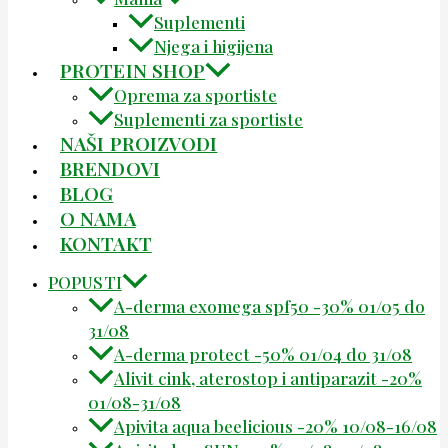
Suplementi
Njega i higijena
PROTEIN SHOP
Oprema za sportiste
Suplementi za sportiste
NAŠI PROIZVODI
BRENDOVI
BLOG
O NAMA
KONTAKT
POPUSTI
A-derma exomega spf50 -30% 01/05 do
31/08
A-derma protect -50% 01/04 do 31/08
Alivit cink, aterostop i antiparazit -20%
01/08-31/08
Apivita aqua beelicious -20% 10/08-16/08