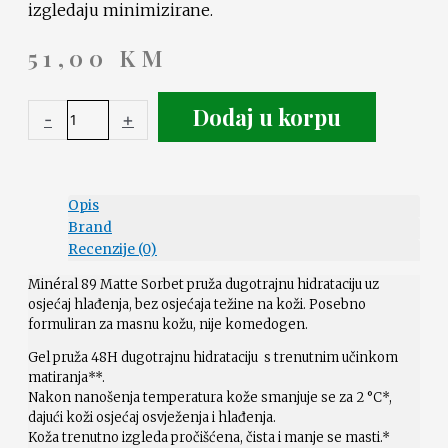
izgledaju minimizirane.
51,00
KM
Dodaj u korpu
-
+
Opis
Brand
Recenzije (0)
Minéral 89 Matte Sorbet pruža dugotrajnu hidrataciju uz
osjećaj hlađenja, bez osjećaja težine na koži. Posebno
formuliran za masnu kožu, nije komedogen.
Gel pruža 48H dugotrajnu hidrataciju s trenutnim učinkom
matiranja**.
Nakon nanošenja temperatura kože smanjuje se za 2 °C*,
dajući koži osjećaj osvježenja i hlađenja.
Koža trenutno izgleda pročišćena, čista i manje se masti.*