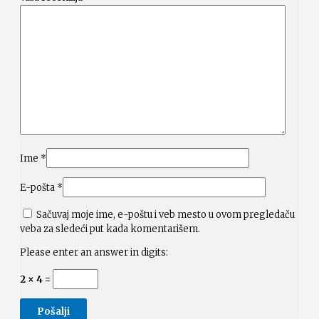
Ime
*
E-pošta
*
Sačuvaj moje ime, e-poštu i veb mesto u ovom pregledaču
veba za sledeći put kada komentarišem.
Please enter an answer in digits:
2 × 4 =