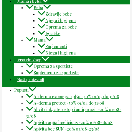
Mama i beba
Beba
Zdravlje bebe
Njega i higijena
Oprema za bebe
Igračke
Mama
Suplementi
Njega i higijena
Protein shop
Oprema za sportiste
Suplementi za sportiste
Naši proizvodi
Popusti
A-derma exomega spf50 -30% 01/05 do 31/08
A-derma protect -50% 01/04 do 31/08
Alivit cink, aterostop i antiparazit -20% 01/08-
31/08
Apivita aqua beelicious -20% 10/08-16/08
Apivita bee SUN -20% 03/08-23/08