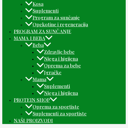
Kosa
Suplementi
Program za sunčanje
Opekotine i regeneracija
PROGRAM ZA SUNČANJE
MAMA I BEBA
Beba
Zdravlje bebe
Njega i higijena
Oprema za bebe
Igračke
Mama
Suplementi
Njega i higijena
PROTEIN SHOP
Oprema za sportiste
Suplementi za sportiste
NAŠI PROIZVODI