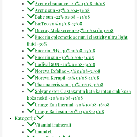
Avene cleanance -20% 03/08-16/08
Avene sun -25% 01/04-31/08
Babe sun -22% 01/08 – 15/08
BioTeo 20% 05/08-17/08
Ducray Melascreen -25% 01/04 do 31/08
Eucerin epigenetic serum i elasticity ultra light
fluid -30%
Eucerin PH5 -30% 10/08-27/08
Eucerin sun -30% 01/06-31/08
Ladival SUN -20% 01/08-31/08
Noreva Exfoliac -15% 01/08-31/08
Noreva Kerapil -15% 01/08-15/08
Pharmaceris sun -30% 01/05-31/08
Solgar ester C astaxantin beta karoten cink kosa
koža nokti -20% 01/08-15/08
Uriage Eau thermal -20% 10/08-16/08
Uriage Bariesun -20% 03/08-23/08
Kategorije
Vitamini i minerali
Imunitet