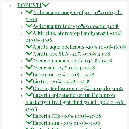
POPUSTI
A-derma exomega spf50 -30% 01/05 do
31/08
A-derma protect -50% 01/04 do 31/08
Alivit cink, aterostop i antiparazit -20%
01/08-31/08
Apivita aqua beelicious -20% 10/08-16/08
Apivita bee SUN -20% 03/08-23/08
Avene cleanance -20% 03/08-16/08
Avene sun -25% 01/04-31/08
Babe sun -22% 01/08 -15/08
BioTeo -20% 05/08-17/08
Ducray Melascreen -25% 01/04 do 31/08
Eucerin epigenetic serum i hyaluron
elasticity ultra light fluid 50 ml -30% 01/08-
15/08
Eucerin PH5 -30% 10/08-27/08
Eucerin sun -30% 01/06-31/08