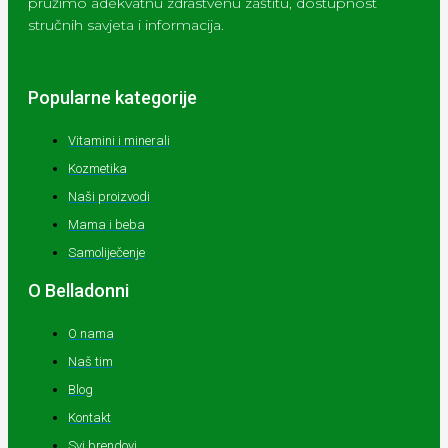
pružimo adekvatnu zdrastvenu zaštitu, dostupnost
stručnih savjeta i informacija.
Popularne kategorije
Vitamini i minerali
Kozmetika
Naši proizvodi
Mama i beba
Samoliječenje
O Belladonni
O nama
Naš tim
Blog
Kontakt
Svi brendovi