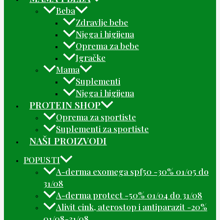
Beba
Zdravlje bebe
Njega i higijena
Oprema za bebe
Igračke
Mama
Suplementi
Njega i higijena
PROTEIN SHOP
Oprema za sportiste
Suplementi za sportiste
NAŠI PROIZVODI
POPUSTI
A-derma exomega spf50 -30% 01/05 do
31/08
A-derma protect -50% 01/04 do 31/08
Alivit cink, aterostop i antiparazit -20%
01/08-31/08