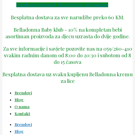
Facebook
Instagram
Tiktok
Phone-alt
Envelope
Besplatna dostava za sve narudžbe preko 60 KM.
Belladonna Baby klub - 10% na kompletan bebi
asortiman proizvoda za djecu uzrasta do dvije godine.
Za sve informacije i savjete pozovite nas na 059/260-410
svakim radnim danom od 8:00 do 20:30 i subotom od 8
do 15 časova
Besplatna dostava uz svaku kupljenu Belladonna kremu
za lice
Brendovi
Blog
O nama
Kontakt
Brendovi
Blog