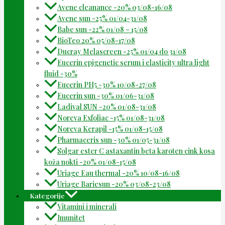
Avene cleanance -20% 03/08-16/08
Avene sun -25% 01/04-31/08
Babe sun -22% 01/08 – 15/08
BioTeo 20% 05/08-17/08
Ducray Melascreen -25% 01/04 do 31/08
Eucerin epigenetic serum i elasticity ultra light
fluid -30%
Eucerin PH5 -30% 10/08-27/08
Eucerin sun -30% 01/06-31/08
Ladival SUN -20% 01/08-31/08
Noreva Exfoliac -15% 01/08-31/08
Noreva Kerapil -15% 01/08-15/08
Pharmaceris sun -30% 01/05-31/08
Solgar ester C astaxantin beta karoten cink kosa
koža nokti -20% 01/08-15/08
Uriage Eau thermal -20% 10/08-16/08
Uriage Bariesun -20% 03/08-23/08
Kategorije
Vitamini i minerali
Imunitet