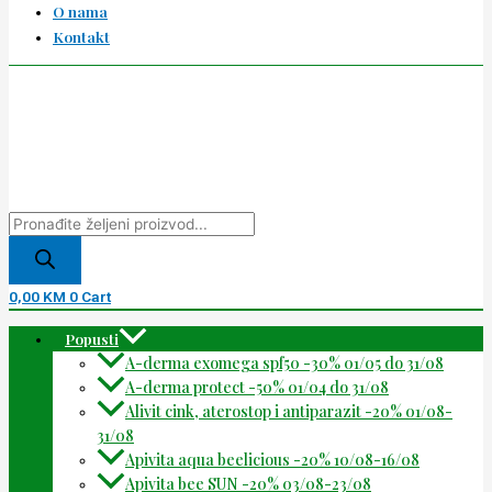
O nama
Kontakt
0,00
KM
0
Cart
Popusti
A-derma exomega spf50 -30% 01/05 do 31/08
A-derma protect -50% 01/04 do 31/08
Alivit cink, aterostop i antiparazit -20% 01/08-
31/08
Apivita aqua beelicious -20% 10/08-16/08
Apivita bee SUN -20% 03/08-23/08