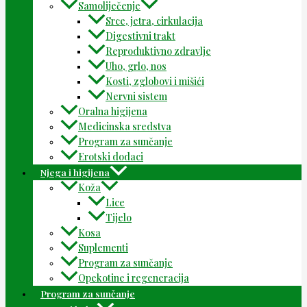
Samoliječenje
Srce, jetra, cirkulacija
Digestivni trakt
Reproduktivno zdravlje
Uho, grlo, nos
Kosti, zglobovi i mišići
Nervni sistem
Oralna higijena
Medicinska sredstva
Program za sunčanje
Erotski dodaci
Njega i higijena
Koža
Lice
Tijelo
Kosa
Suplementi
Program za sunčanje
Opekotine i regeneracija
Program za sunčanje