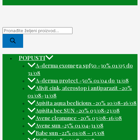
POPUSTI
A-derma exomega spf50 -30% 01/05 do
31/08
A-derma protect -50% 01/04 do 31/08
Alivit cink, aterostop i antiparazit -20%
01/08-31/08
Apivita aqua beelicious -20% 10/08-16/08
Apivita bee SUN -20% 03/08-23/08
Avene cleanance -20% 03/08-16/08
Avene sun -25% 01/04-31/08
Babe sun -22% 01/08 – 15/08