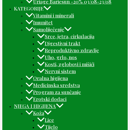
Uriage Bariesun -20% 03/08-23/08
KATEGORIJE
Vitamini i minerali
Imunitet
Samoliječenje
Srce, jetra, cirkulacija
Digestivni trakt
Reproduktivno zdravlje
Uho, grlo, nos
Kosti, zglobovi i mišići
Nervni sistem
Oralna higijena
Medicinska sredstva
Program za sunčanje
Erotski dodaci
NJEGA I HIGIJENA
Koža
Lice
Tijelo