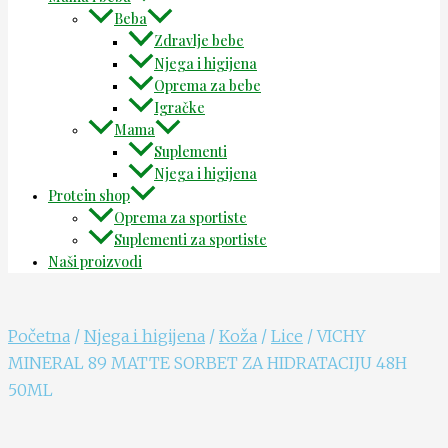
Beba
Zdravlje bebe
Njega i higijena
Oprema za bebe
Igračke
Mama
Suplementi
Njega i higijena
Protein shop
Oprema za sportiste
Suplementi za sportiste
Naši proizvodi
Početna
/
Njega i higijena
/
Koža
/
Lice
/ VICHY
MINERAL 89 MATTE SORBET ZA HIDRATACIJU 48H
50ML