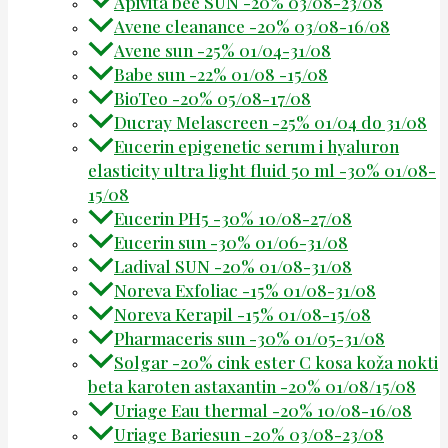
Apivita bee SUN -20% 03/08-23/08
Avene cleanance -20% 03/08-16/08
Avene sun -25% 01/04-31/08
Babe sun -22% 01/08 -15/08
BioTeo -20% 05/08-17/08
Ducray Melascreen -25% 01/04 do 31/08
Eucerin epigenetic serum i hyaluron
elasticity ultra light fluid 50 ml -30% 01/08-
15/08
Eucerin PH5 -30% 10/08-27/08
Eucerin sun -30% 01/06-31/08
Ladival SUN -20% 01/08-31/08
Noreva Exfoliac -15% 01/08-31/08
Noreva Kerapil -15% 01/08-15/08
Pharmaceris sun -30% 01/05-31/08
Solgar -20% cink ester C kosa koža nokti
beta karoten astaxantin -20% 01/08/15/08
Uriage Eau thermal -20% 10/08-16/08
Uriage Bariesun -20% 03/08-23/08