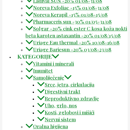
Ladival SUN -20% 01/08-31/08
Noreva Exfoliac -15% 01/08-31/08
Noreva Kerapil -15% 01/08-15/08
Pharmaceris sun -30% 01/05-31/08
Solgar -20% cink ester C kosa koža nokti
beta karoten astaxantin -20% 01/08/15/08
Uriage Eau thermal -20% 10/08-16/08
Uriage Bariesun -20% 03/08-23/08
KATEGORIJE
Vitamini i minerali
Imunitet
Samoliječenje
Srce, jetra, cirkulacija
Digestivni trakt
Reproduktivno zdravlje
Uho, grlo, nos
Kosti, zglobovi i mišići
Nervni sistem
Oralna higijena