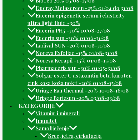
BioTeo 20% 05/08-17/08
Ducray Melascreen -25% 01/04 do 31/08
Eucerin epigenetic serum i elasticity
ultra light fluid -30%
Eucerin PH5 -30% 10/08-27/08
Eucerin sun -30% 01/06-31/08
Ladival SUN -20% 01/08-31/08
Noreva Exfoliac -15% 01/08-31/08
Noreva Kerapil -15% 01/08-15/08
Pharmaceris sun -30% 01/05-31/08
Solgar ester C astaxantin beta karoten
cink kosa koža nokti -20% 01/08-15/08
Uriage Eau thermal -20% 10/08-16/08
Uriage Bariesun -20% 03/08-23/08
KATEGORIJE
Vitamini i minerali
Imunitet
Samoliječenje
Srce, jetra, cirkulacija