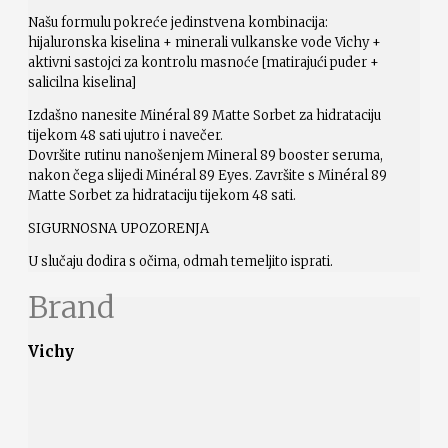
Našu formulu pokreće jedinstvena kombinacija:
hijaluronska kiselina + minerali vulkanske vode Vichy +
aktivni sastojci za kontrolu masnoće [matirajući puder +
salicilna kiselina]
Izdašno nanesite Minéral 89 Matte Sorbet za hidrataciju
tijekom 48 sati ujutro i navečer.
Dovršite rutinu nanošenjem Mineral 89 booster seruma,
nakon čega slijedi Minéral 89 Eyes. Završite s Minéral 89
Matte Sorbet za hidrataciju tijekom 48 sati.
SIGURNOSNA UPOZORENJA
U slučaju dodira s očima, odmah temeljito isprati.
Brand
Vichy