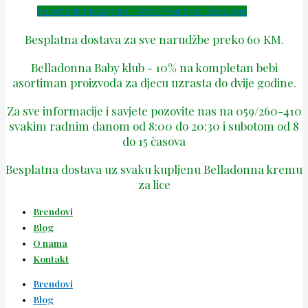
Facebook
Instagram
Tiktok
Phone-alt
Envelope
Besplatna dostava za sve narudžbe preko 60 KM.
Belladonna Baby klub - 10% na kompletan bebi
asortiman proizvoda za djecu uzrasta do dvije godine.
Za sve informacije i savjete pozovite nas na 059/260-410
svakim radnim danom od 8:00 do 20:30 i subotom od 8
do 15 časova
Besplatna dostava uz svaku kupljenu Belladonna kremu
za lice
Brendovi
Blog
O nama
Kontakt
Brendovi
Blog