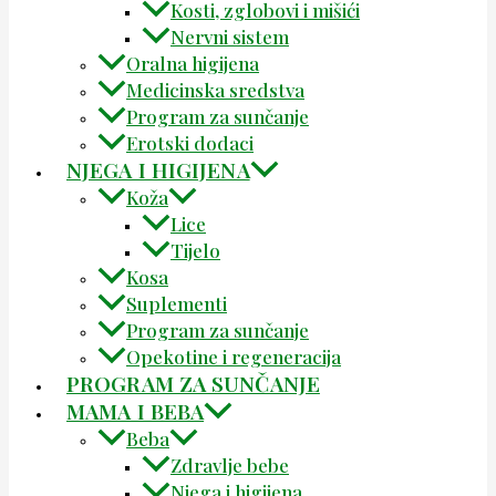
Kosti, zglobovi i mišići
Nervni sistem
Oralna higijena
Medicinska sredstva
Program za sunčanje
Erotski dodaci
NJEGA I HIGIJENA
Koža
Lice
Tijelo
Kosa
Suplementi
Program za sunčanje
Opekotine i regeneracija
PROGRAM ZA SUNČANJE
MAMA I BEBA
Beba
Zdravlje bebe
Njega i higijena