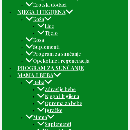
Erotski dodaci
NJEGA I HIGIJENA
Koža
Lice
Tijelo
Kosa
Suplementi
Program za sunčanje
Opekotine i regeneracija
PROGRAM ZA SUNČANJE
MAMA I BEBA
Beba
Zdravlje bebe
Njega i higijena
Oprema za bebe
Igračke
Mama
Suplementi