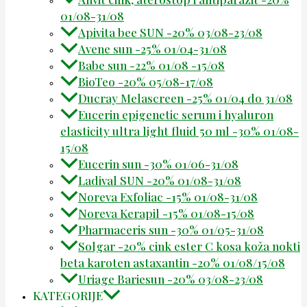
01/08-31/08
Apivita bee SUN -20% 03/08-23/08
Avene sun -25% 01/04-31/08
Babe sun -22% 01/08 -15/08
BioTeo -20% 05/08-17/08
Ducray Melascreen -25% 01/04 do 31/08
Eucerin epigenetic serum i hyaluron
elasticity ultra light fluid 50 ml -30% 01/08-
15/08
Eucerin sun -30% 01/06-31/08
Ladival SUN -20% 01/08-31/08
Noreva Exfoliac -15% 01/08-31/08
Noreva Kerapil -15% 01/08-15/08
Pharmaceris sun -30% 01/05-31/08
Solgar -20% cink ester C kosa koža nokti
beta karoten astaxantin -20% 01/08/15/08
Uriage Bariesun -20% 03/08-23/08
KATEGORIJE