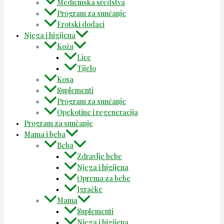
Medicinska sredstva
Program za sunčanje
Erotski dodaci
Njega i higijena
Koža
Lice
Tijelo
Kosa
Suplementi
Program za sunčanje
Opekotine i regeneracija
Program za sunčanje
Mama i beba
Beba
Zdravlje bebe
Njega i higijena
Oprema za bebe
Igračke
Mama
Suplementi
Njega i higijena