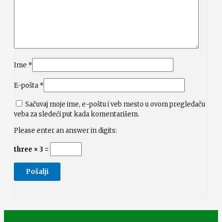
Ime
*
E-pošta
*
Sačuvaj moje ime, e-poštu i veb mesto u ovom pregledaču
veba za sledeći put kada komentarišem.
Please enter an answer in digits:
three × 3 =