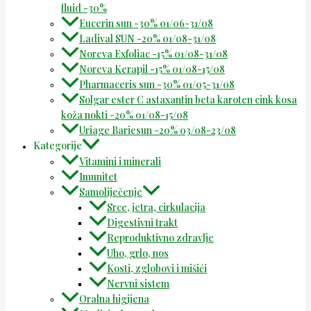
fluid -30%
Eucerin sun -30% 01/06-31/08
Ladival SUN -20% 01/08-31/08
Noreva Exfoliac -15% 01/08-31/08
Noreva Kerapil -15% 01/08-15/08
Pharmaceris sun -30% 01/05-31/08
Solgar ester C astaxantin beta karoten cink kosa
koža nokti -20% 01/08-15/08
Uriage Bariesun -20% 03/08-23/08
Kategorije
Vitamini i minerali
Imunitet
Samoliječenje
Srce, jetra, cirkulacija
Digestivni trakt
Reproduktivno zdravlje
Uho, grlo, nos
Kosti, zglobovi i mišići
Nervni sistem
Oralna higijena