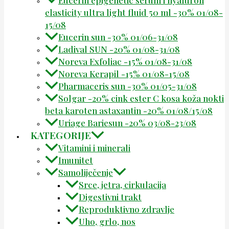
elasticity ultra light fluid 50 ml -30% 01/08-
15/08
Eucerin sun -30% 01/06-31/08
Ladival SUN -20% 01/08-31/08
Noreva Exfoliac -15% 01/08-31/08
Noreva Kerapil -15% 01/08-15/08
Pharmaceris sun -30% 01/05-31/08
Solgar -20% cink ester C kosa koža nokti
beta karoten astaxantin -20% 01/08/15/08
Uriage Bariesun -20% 03/08-23/08
KATEGORIJE
Vitamini i minerali
Imunitet
Samoliječenje
Srce, jetra, cirkulacija
Digestivni trakt
Reproduktivno zdravlje
Uho, grlo, nos