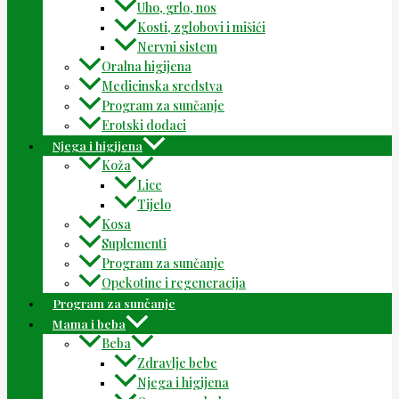
Uho, grlo, nos
Kosti, zglobovi i mišići
Nervni sistem
Oralna higijena
Medicinska sredstva
Program za sunčanje
Erotski dodaci
Njega i higijena
Koža
Lice
Tijelo
Kosa
Suplementi
Program za sunčanje
Opekotine i regeneracija
Program za sunčanje
Mama i beba
Beba
Zdravlje bebe
Njega i higijena