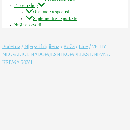
Protein shop
Oprema za sportiste
Suplementi za sportiste
Naši proizvodi
Početna
/
Njega i higijena
/
Koža
/
Lice
/ VICHY
NEOVADIOL NADOMJESNI KOMPLEKS DNEVNA
KREMA 50ML