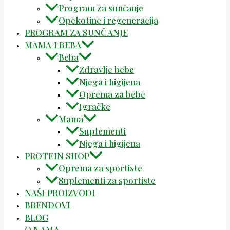
Program za sunčanje
Opekotine i regeneracija
PROGRAM ZA SUNČANJE
MAMA I BEBA
Beba
Zdravlje bebe
Njega i higijena
Oprema za bebe
Igračke
Mama
Suplementi
Njega i higijena
PROTEIN SHOP
Oprema za sportiste
Suplementi za sportiste
NAŠI PROIZVODI
BRENDOVI
BLOG
O NAMA