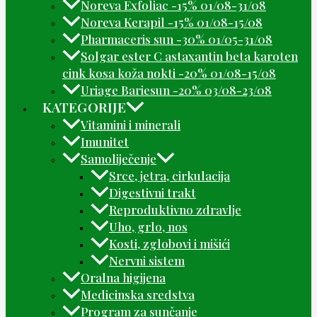
Noreva Exfoliac -15% 01/08-31/08
Noreva Kerapil -15% 01/08-15/08
Pharmaceris sun -30% 01/05-31/08
Solgar ester C astaxantin beta karoten
cink kosa koža nokti -20% 01/08-15/08
Uriage Bariesun -20% 03/08-23/08
KATEGORIJE
Vitamini i minerali
Imunitet
Samoliječenje
Srce, jetra, cirkulacija
Digestivni trakt
Reproduktivno zdravlje
Uho, grlo, nos
Kosti, zglobovi i mišići
Nervni sistem
Oralna higijena
Medicinska sredstva
Program za sunčanje