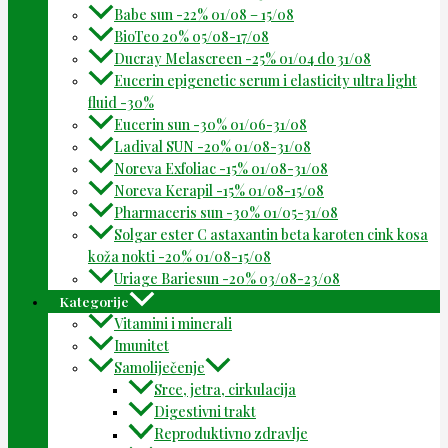
Babe sun -22% 01/08 – 15/08
BioTeo 20% 05/08-17/08
Ducray Melascreen -25% 01/04 do 31/08
Eucerin epigenetic serum i elasticity ultra light
fluid -30%
Eucerin sun -30% 01/06-31/08
Ladival SUN -20% 01/08-31/08
Noreva Exfoliac -15% 01/08-31/08
Noreva Kerapil -15% 01/08-15/08
Pharmaceris sun -30% 01/05-31/08
Solgar ester C astaxantin beta karoten cink kosa
koža nokti -20% 01/08-15/08
Uriage Bariesun -20% 03/08-23/08
Kategorije
Vitamini i minerali
Imunitet
Samoliječenje
Srce, jetra, cirkulacija
Digestivni trakt
Reproduktivno zdravlje