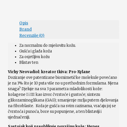
Opis
Brand
Recenzije (0)
Za normalnu do mješovitu kožu.
Gušća i glađa koža
Za osjetljivu kožu
Blistav ten
Vichy Neovadiol: kreator tkiva: Pro-Xylane
Doziranje ove patentirane biomimetičke molekule povećano
je na 3% što je 10 puta više no u prethodnim formulama. Njena
snaga? Djeluje na sva 3 parametra mladolikosti kože:
kolagene I i III kao izvor čvrstoće i gustoće; sintezu
glikozaminoglikana (GAG); smanjenje mrlja putem djelovanja
na fibroblaste. Koža je gušća na svim razinama, vraćaju joj se
čvrstoća i punoća, bore su popunjene, a ten blistaviji i
ujednačeniji.
Sastojak koji preoblikuje površinu kože : Hepes