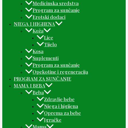
Medicinska sredstva
Program za sunčanje
Erotski dodaci
NJEGA I HIGIJENA
Koža
Lice
Tijelo
Kosa
Suplementi
Program za sunčanje
Opekotine i regeneracija
PROGRAM ZA SUNČANJE
MAMA I BEBA
Beba
Zdravlje bebe
Njega i higijena
Oprema za bebe
Igračke
Mama