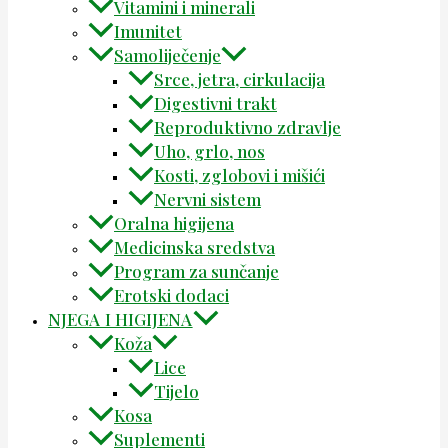
Vitamini i minerali
Imunitet
Samoliječenje
Srce, jetra, cirkulacija
Digestivni trakt
Reproduktivno zdravlje
Uho, grlo, nos
Kosti, zglobovi i mišići
Nervni sistem
Oralna higijena
Medicinska sredstva
Program za sunčanje
Erotski dodaci
NJEGA I HIGIJENA
Koža
Lice
Tijelo
Kosa
Suplementi