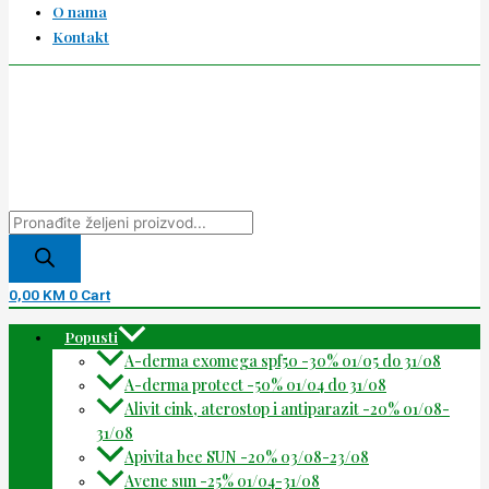
O nama
Kontakt
0,00
KM
0
Cart
Popusti
A-derma exomega spf50 -30% 01/05 do 31/08
A-derma protect -50% 01/04 do 31/08
Alivit cink, aterostop i antiparazit -20% 01/08-
31/08
Apivita bee SUN -20% 03/08-23/08
Avene sun -25% 01/04-31/08