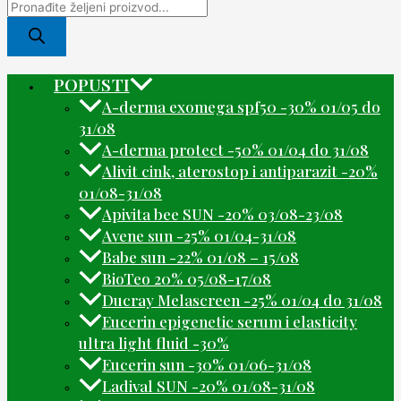
POPUSTI
A-derma exomega spf50 -30% 01/05 do
31/08
A-derma protect -50% 01/04 do 31/08
Alivit cink, aterostop i antiparazit -20%
01/08-31/08
Apivita bee SUN -20% 03/08-23/08
Avene sun -25% 01/04-31/08
Babe sun -22% 01/08 – 15/08
BioTeo 20% 05/08-17/08
Ducray Melascreen -25% 01/04 do 31/08
Eucerin epigenetic serum i elasticity
ultra light fluid -30%
Eucerin sun -30% 01/06-31/08
Ladival SUN -20% 01/08-31/08