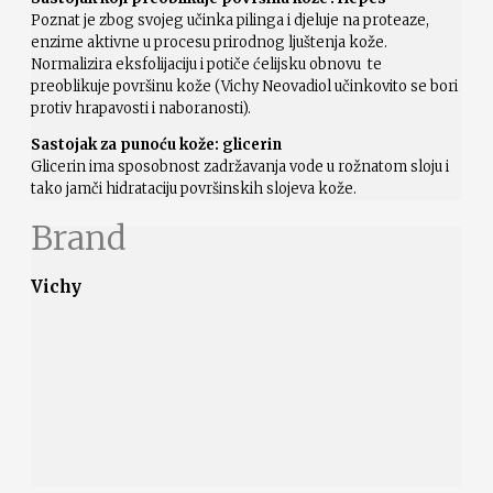
Poznat je zbog svojeg učinka pilinga i djeluje na proteaze,
enzime aktivne u procesu prirodnog ljuštenja kože.
Normalizira eksfolijaciju i potiče ćelijsku obnovu te
preoblikuje površinu kože (Vichy Neovadiol učinkovito se bori
protiv hrapavosti i naboranosti).
Sastojak za punoću kože: glicerin
Glicerin ima sposobnost zadržavanja vode u rožnatom sloju i
tako jamči hidrataciju površinskih slojeva kože.
Brand
Vichy