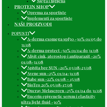
Njega i higijena
PROTEIN SHOP
Oprema za sportiste
Suplementi za sportiste
NAŠI PROIZVODI
POPUSTI
A-derma exomega spf50 -30% 01/05 do
31/08
A-derma protect -50% 01/04 do 31/08
Alivit cink, aterostop i antiparazit -20%
01/08-31/08
Apivita bee SUN -20% 03/08-23/08
Avene sun -25% 01/04-31/08
Babe sun -22% 01/08 – 15/08
BioTeo 20% 05/08-17/08
Ducray Melascreen -25% 01/04 do 31/08
Eucerin epigenetic serum i elasticity
ultra light fluid -30%