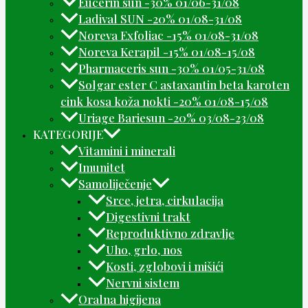
Eucerin sun -30% 01/06-31/08
Ladival SUN -20% 01/08-31/08
Noreva Exfoliac -15% 01/08-31/08
Noreva Kerapil -15% 01/08-15/08
Pharmaceris sun -30% 01/05-31/08
Solgar ester C astaxantin beta karoten
cink kosa koža nokti -20% 01/08-15/08
Uriage Bariesun -20% 03/08-23/08
KATEGORIJE
Vitamini i minerali
Imunitet
Samoliječenje
Srce, jetra, cirkulacija
Digestivni trakt
Reproduktivno zdravlje
Uho, grlo, nos
Kosti, zglobovi i mišići
Nervni sistem
Oralna higijena