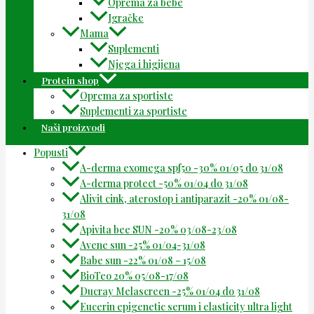
Oprema za bebe
Igračke
Mama
Suplementi
Njega i higijena
Protein shop
Oprema za sportiste
Suplementi za sportiste
Naši proizvodi
Popusti
A-derma exomega spf50 -30% 01/05 do 31/08
A-derma protect -50% 01/04 do 31/08
Alivit cink, aterostop i antiparazit -20% 01/08-
31/08
Apivita bee SUN -20% 03/08-23/08
Avene sun -25% 01/04-31/08
Babe sun -22% 01/08 – 15/08
BioTeo 20% 05/08-17/08
Ducray Melascreen -25% 01/04 do 31/08
Eucerin epigenetic serum i elasticity ultra light