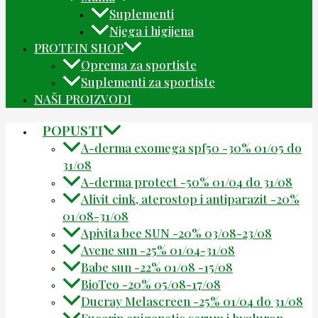
Suplementi
Njega i higijena
PROTEIN SHOP
Oprema za sportiste
Suplementi za sportiste
NAŠI PROIZVODI
POPUSTI
A-derma exomega spf50 -30% 01/05 do
31/08
A-derma protect -50% 01/04 do 31/08
Alivit cink, aterostop i antiparazit -20%
01/08-31/08
Apivita bee SUN -20% 03/08-23/08
Avene sun -25% 01/04-31/08
Babe sun -22% 01/08 -15/08
BioTeo -20% 05/08-17/08
Ducray Melascreen -25% 01/04 do 31/08
Eucerin epigenetic serum i hyaluron